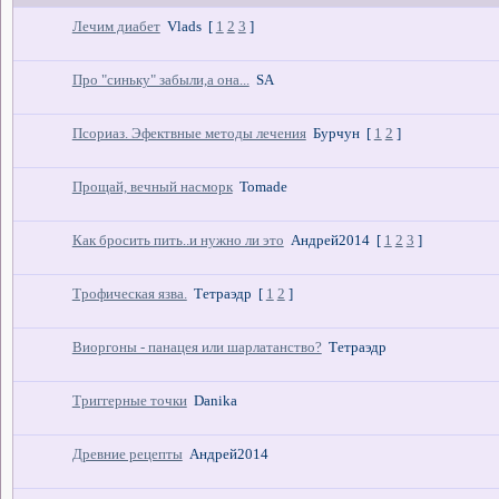
Лечим диабет
Vlads
[
1
2
3
]
Про "синьку" забыли,а она...
SA
Псориаз. Эфектвные методы лечения
Бурчун
[
1
2
]
Прощай, вечный насморк
Tomade
Как бросить пить..и нужно ли это
Андрей2014
[
1
2
3
]
Трофическая язва.
Тетраэдр
[
1
2
]
Виоргоны - панацея или шарлатанство?
Тетраэдр
Триггерные точки
Danika
Древние рецепты
Андрей2014