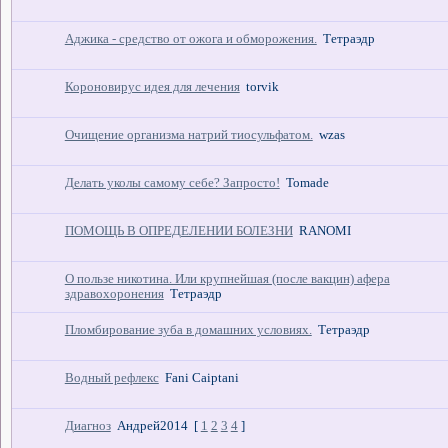
Аджика - средство от ожога и обморожения.
Тетраэдр
Короновирус идея для лечения
torvik
Очищение организма натрий тиосульфатом.
wzas
Делать уколы самому себе? Запросто!
Tomade
ПОМОЩЬ В ОПРЕДЕЛЕНИИ БОЛЕЗНИ
RANOMI
О пользе никотина. Или крупнейшая (после вакцин) афера
здравохоронения
Тетраэдр
Пломбирование зуба в домашних условиях.
Тетраэдр
Водный рефлекс
Fani Caiptani
Диагноз
Андрей2014
[
1
2
3
4
]