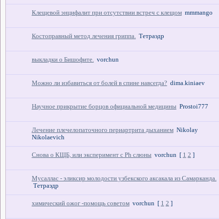
Клещевой энцифалит при отсутствии встреч с клещом
mmmango
Костоправный метод лечения гриппа.
Тетраэдр
выкладки о Бишофите.
vorchun
Можно ли избавиться от болей в спине навсегда?
dima.kiniaev
Научное прикрытие борцов официальной медицины
Prostoi777
Лечение плечелопаточного периартрита дыханием
Nikolay
Nikolaevich
Снова о КЩБ, или эксперимент с Ph слюны
vorchun
[
1
2
]
Мусаллас - эликсир молодости узбекского аксакала из Самарканда.
Тетраэдр
химический ожог -помощь советом
vorchun
[
1
2
]