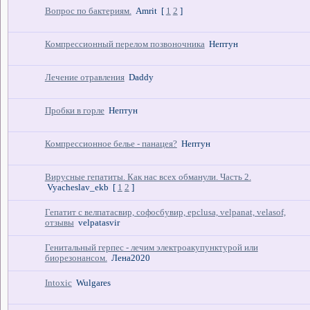
Вопрос по бактериям.
Amrit
[
1
2
]
Компрессионный перелом позвоночника
Нептун
Лечение отравления
Daddy
Пробки в горле
Нептун
Компрессионное белье - панацея?
Нептун
Вирусные гепатиты. Как нас всех обманули. Часть 2.
Vyacheslav_ekb
[
1
2
]
Гепатит с велпатасвир, софосбувир, epclusa, velpanat, velasof,
отзывы
velpatasvir
Генитальный герпес - лечим электроакупунктурой или
биорезонансом.
Лена2020
Intoxic
Wulgares