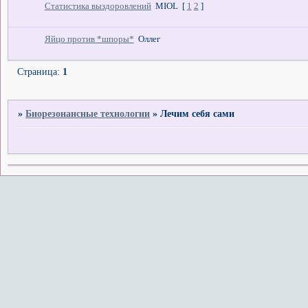
Статистика выздоровлений
MIOL
[
1
2
]
Яйцо против *шпоры*
Оллег
Страница:
1
»
Биорезонансные технологии
»
Лечим себя сами