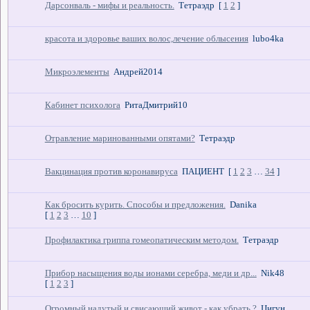
Дарсонваль - мифы и реальность.
Тетраэдр
[
1
2
]
красота и здоровье ваших волос,лечение облысения
lubo4ka
Микроэлементы
Андрей2014
Кабинет психолога
РитаДмитрий10
Отравление маринованными опятами?
Тетраэдр
Вакцинация против коронавируса
ПАЦИЕНТ
[
1
2
3
…
34
]
Как бросить курить. Способы и предложения.
Danika
[
1
2
3
…
10
]
Профилактика гриппа гомеопатическим методом.
Тетраэдр
Прибор насыщения воды ионами серебра, меди и др...
Nik48
[
1
2
3
]
Огромный надутый и свисающий живот - как убрать ?
Цигун