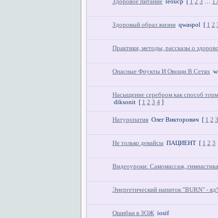
Здоровое питание
leоucp
[
1
2
3
…
1
Здоровый образ жизни
qwaspol
[
1
2
Практики, методы, рассказы о здоров
Опасные Фрукты И Овощи В Сетях
w
Насыщение серебром как способ тор
diksonit
[
1
2
3
4
]
Натуропатия
Олег Викторович
[
1
2
Не только девайсы
ПАЦИЕНТ
[
1
2
3
Видеоуроки: Самомассаж, гимнастик
Энергетический напиток "BURN" - яд!
Ошибки в ЗОЖ
iosif