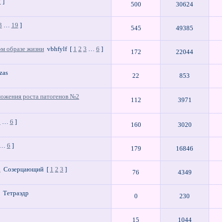
7
]
500
30624
3
…
19
]
545
49385
ом образе жизни
vbhfylf
[
1
2
3
…
6
]
172
22044
zas
22
853
можения роста патогенов №2
112
3971
3
…
6
]
160
3020
…
6
]
179
16846
а
Созерцающий
[
1
2
3
]
76
4349
Тетраэдр
0
230
15
1044