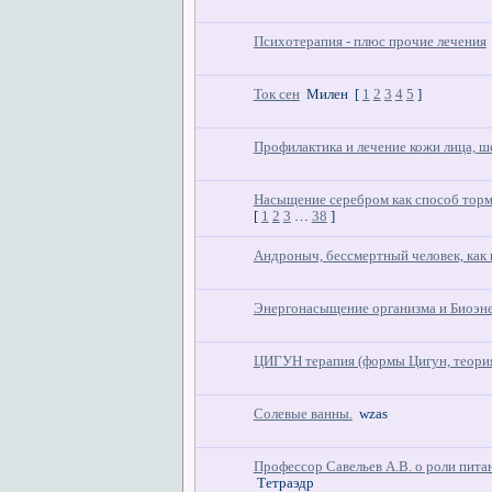
Психотерапия - плюс прочие лечения
Ток сен
Милен
[
1
2
3
4
5
]
Профилактика и лечение кожи лица, ш
Насыщение серебром как способ торм
[
1
2
3
…
38
]
Андроныч, бессмертный человек, как в 
Энергонасыщение организма и Биоэне
ЦИГУН терапия (формы Цигун, теория
Солевые ванны.
wzas
Профессор Савельев А.В. о роли пита
Тетраэдр