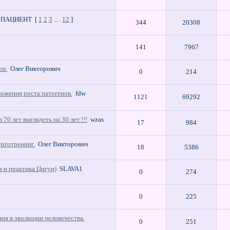
ПАЦИЕНТ
[
1
2
3
…
12
]
344
20308
141
7967
еи.
Олег Викторович
0
214
ожения роста патогенов.
fdw
1121
69292
70 лет выглядеть на 30 лет !!!
wzas
17
984
рготренинг.
Олег Викторович
18
5386
 и практика Цигун)
SLAVA1
0
274
0
225
ния в эволюции человечества.
0
251