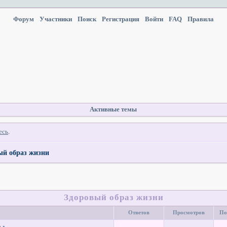
Форум
Участники
Поиск
Регистрация
Войти
FAQ
Правила
Активные темы
есь
.
ый образ жизни
Здоровый образ жизни
Ответов
Просмотров
По