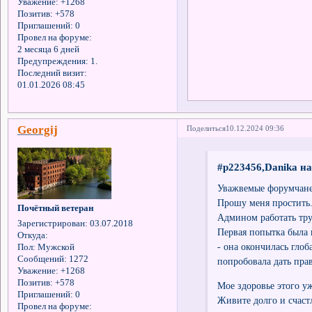
Уважение:
+1268
Позитив:
+578
Приглашений:
0
Провел на форуме:
2 месяца 6 дней
Предупреждения:
1.
Последний визит:
01.01.2026 08:45
Georgij
Поделиться
10.12.2024 09:36
#p223456,Danika на
Уважвемые форумчан
Прошу меня простить
Почётный ветеран
Админом работать тру
Зарегистрирован
: 03.07.2018
Первая попытка была
Откуда:
- она окончилась глоб
Пол:
Мужской
Сообщений:
1272
попробовала дать прав
Уважение:
+1268
Позитив:
+578
Мое здоровье этого уж
Приглашений:
0
Живите долго и счаст
Провел на форуме: