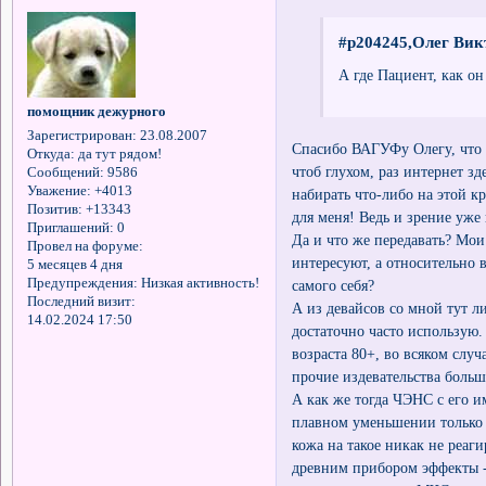
#p204245,Олег Вик
А где Пациент, как о
помощник дежурного
Зарегистрирован
: 23.08.2007
Спасибо ВАГУФу Олегу, что в
Откуда:
да тут рядом!
чтоб глухом, раз интернет зде
Сообщений:
9586
Уважение:
+4013
набирать что-либо на этой к
Позитив:
+13343
для меня! Ведь и зрение уже 
Приглашений:
0
Да и что же передавать? Мо
Провел на форуме:
интересуют, а относительно 
5 месяцев 4 дня
Предупреждения:
Низкая активность!
самого себя?
Последний визит:
А из девайсов со мной тут л
14.02.2024 17:50
достаточно часто использую.
возраста 80+, во всяком слу
прочие издевательства больше
А как же тогда ЧЭНС с его и
плавном уменьшении только ч
кожа на такое никак не реаги
древним прибором эффекты - 