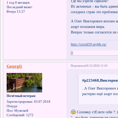
Где вы узрели сарказм?
1 год 0 месяцев
Из активных - вы быть адми
Последний визит:
соседних стран это проблема
Вчера 13:27
А Олег Викторович вполне ко
азарт познания мира.
Вопрос только согласится ли 
http://covid19.mybb.ru/
0
Georgij
Поделиться
10.12.2024 11:43
#p223468,Викторов
..А Олег Викторович в
растерял ещё азарт по
Почётный ветеран
Зарегистрирован
: 03.07.2018
Откуда:
Пол:
Мужской
Соломку стЕлите себе ?: 
Сообщений:
1272
".. вы быть админом не спосо