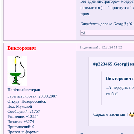
Без администратора-- модерат
развалится ) : " проснутся "
проч.
Отредактировано Georgij (10.
+2
Викторович
Поделиться
10.12.2024 11:32
#p223465,Georgij н
Викторович н
..А передать п
Почётный ветеран
слабо?
Зарегистрирован
: 23.08.2007
Откуда:
Новороссийск
Пол:
Мужской
Сообщений:
21757
Сарказм засчитан !
Уважение:
+12554
Позитив:
+3274
Приглашений:
0
Провел на форуме: