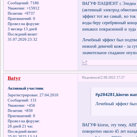
ВАГУФ ПАЦИЕНТ с Эледиа мож
Сообщений:
7186
Уважение:
+15912
(активный электрод обмотан
Позитив:
+9737
эффект тот же самый, но ток
Приглашений:
0
воды беру серебрянный конце
Провел на форуме:
никаких покраснений и зуда 
3 месяца 13 дней
Последний визит:
Лечебный эффект был подтвер
31.07.2026 23:32
нежной девичей коже - за су
значительное спадание опух
+7
Batyr
Поделиться
12.08.2022 17:27
Активный участник
#p204281,kiorus на
Зарегистрирован
: 27.04.2010
Сообщений:
131
Лечебный эффект был 
Уважение:
+456
Позитив:
+859
Приглашений:
0
Провел на форуме:
ВАГУФ kiorus, эту тему, АНГ
26 дней 21 час
поворотно около 45 лет назад
Последний визит:
25.01.2025 13:14