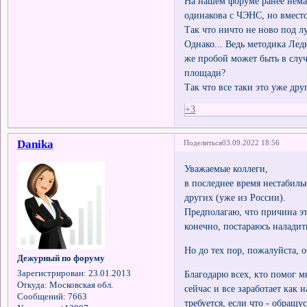
На нашем форуме ранее нема
одинакова с ЧЭНС, но вмест
Так что ничто не ново под л
Однако... Ведь методика Лед
же пробой может быть в слу
площади?
Так что все таки это уже друг
+3
Danika
Поделиться
03.09.2022 18:56
Уважаемые коллеги,
в последнее время нестабиль
других (уже из России).
Предполагаю, что причина эт
конечно, постараюсь наладит
Но до тех пор, пожалуйста, о
Дежурный по форуму
Благодарю всех, кто помог мн
Зарегистрирован
: 23.01.2013
Откуда:
Московская обл.
сейчас и все заработает как 
Сообщений:
7663
требуется, если что - обращус