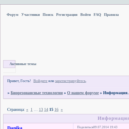
Форум
Участники
Поиск
Регистрация
Войти
FAQ
Правила
Активные темы
Привет, Гость!
Войдите
или
зарегистрируйтесь
.
»
Биорезонансные технологии
»
О нашем форуме
»
Информация.
Страница:
«
1
…
13
14
15
16
»
Информация
Danika
Поделиться
09.07.2014 19:43