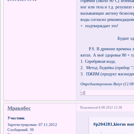
горячий (около 90°С) зелены
ног или тела и т.д. результат
вызывающие ангину безвозв
воды согласно рекомендация
+ подтверждает это!
Будьте здоровы. С
P.S. В древние времена люд
китах. А моё здоровье 80 + т
1. Серебряная вода;
2. Метод Леднёва (прибор "
3. ПЖВМ (продукт жизнедея
Отредактировано Batyr (12.08
+8
Мракобес
Поделиться
14.08.2022 12:38
Участник
#p204281,kiorus на
Зарегистрирован
: 07.11.2012
Сообщений:
39