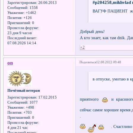
#p204258,mikhvlad 
Зарегистрирован
: 26.06.2013
Сообщений:
1558
ВАГУФ ПАЦИЕНТ живё
Уважение:
+1462
Позитив:
+126
Приглашений:
0
Провел на форуме:
Добрый день!
23 дня 9 часов
А кто знает, как там dnik. Д
Последний визит:
07.08.2026 14:14
+2
on
Поделиться
12.08.2022 09:48
в отпуске, умотаю в к
Почётный ветеран
Зарегистрирован
: 17.02.2015
приятного
и красивого 
Сообщений:
1077
Уважение:
+498
сейчас самое хорошее время 
Позитив:
+703
.
Приглашений:
0
Провел на форуме:
. Счастливо 
4 дня 21 час
Последний визит: