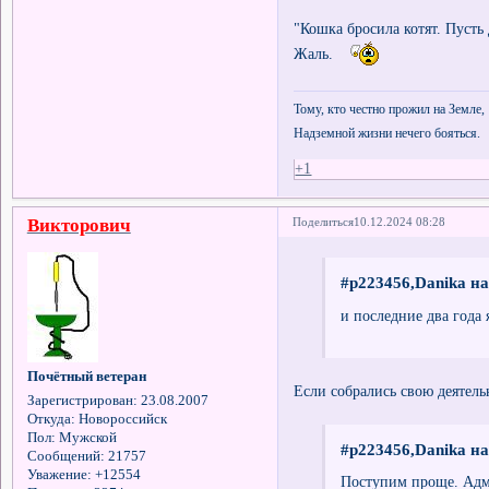
"Кошка бросила котят. Пусть д
Жаль.
Тому, кто честно прожил на Земле,
Надземной жизни нечего бояться.
+1
Викторович
Поделиться
10.12.2024 08:28
#p223456,Danika на
и последние два года
Почётный ветеран
Если собрались свою деятель
Зарегистрирован
: 23.08.2007
Откуда:
Новороссийск
Пол:
Мужской
#p223456,Danika на
Сообщений:
21757
Уважение:
+12554
Поступим проще. Адми