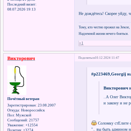
Последний визит:
08.07.2026 19:13
Не дождётесь! Скорее уйду, ч
Тому, кто честно прожил на Земле,
Надземной жизни нечего бояться.
+1
Викторович
Поделиться
10.12.2024 11:47
#p223469,Georgij н
Викторович н
..А Олег Викто
Почётный ветеран
и закону и не р
Зарегистрирован
: 23.08.2007
Откуда:
Новороссийск
Пол:
Мужской
Сообщений:
21757
Соломку стЕлите се
Уважение:
+12554
".. вы быть админом н
Позитив:
+3274