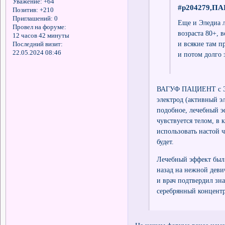
Уважение:
+64
#p204279,ПА
Позитив:
+210
Приглашений:
0
Еще и Эледиа л
Провел на форуме:
возраста 80+, 
12 часов 42 минуты
и всякие там п
Последний визит:
22.05.2024 08:46
и потом долго 
ВАГУФ ПАЦИЕНТ с Эле
электрод (активный э
подобное, лечебный э
чувствуется телом, в 
использовать настой 
будет.
Лечебный эффект был 
назад на нежной девич
и врач подтвердил зн
серебрянный концент