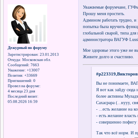
Уважвемые форумчане, ГУФ
Прошу меня простить.
Админом работать трудно, и 
попытка была вручить функц
глобальной сварой, типа для
администратора ВАГУФ Lussia
Дежурный по форуму
Мое здоровье этого уже не в
Зарегистрирован
: 23.01.2013
Живите долго и счастливо.
Откуда:
Московская обл.
Сообщений:
7663
Уважение:
+13007
#p223319,Викторов
Позитив:
+33669
Приглашений:
0
Вы не понимаете, ВАГ
Провел на форуме:
Я вот как зайду сюда 
4 месяца 23 дня
более активны Муладх
Последний визит:
05.08.2026 16:59
Сахасрара (...нууу, с
- ...есть желание на 
- есть желание власть
- совершенно пофигу к
Так что всё норм. И 