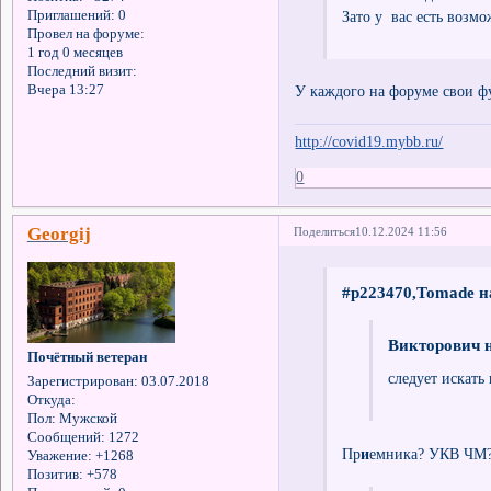
Зато у вас есть возмо
Приглашений:
0
Провел на форуме:
1 год 0 месяцев
Последний визит:
У каждого на форуме свои ф
Вчера 13:27
http://covid19.mybb.ru/
0
Georgij
Поделиться
10.12.2024 11:56
#p223470,Tomade н
Викторович н
Почётный ветеран
следует искать
Зарегистрирован
: 03.07.2018
Откуда:
Пол:
Мужской
Сообщений:
1272
Пр
и
емника? УКВ Ч
Уважение:
+1268
Позитив:
+578