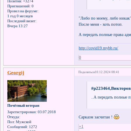
Позитив:
+3274
Приглашений:
0
Провел на форуме:
1 год 0 месяцев
"Либо по моему, либо никак
Последний визит:
После меня - хоть потоп.
Вчера 13:27
А передать полные права адм
http://covid19.mybb.ru/
0
Georgij
Поделиться
10.12.2024 08:41
#p223464,Викторов
..А передать полные 
Почётный ветеран
Зарегистрирован
: 03.07.2018
Сарказм засчитан !
Откуда:
Пол:
Мужской
+1
Сообщений:
1272