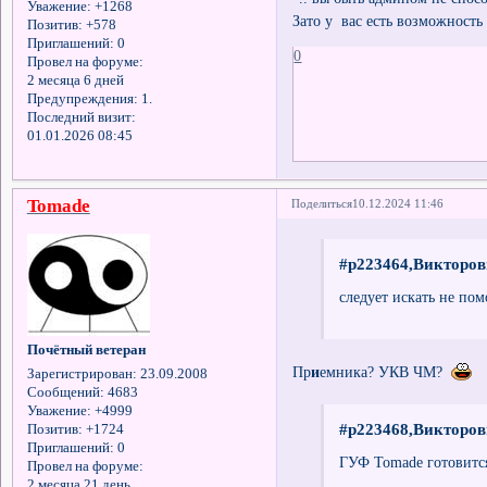
Уважение:
+1268
Зато у вас есть возможность 
Позитив:
+578
Приглашений:
0
0
Провел на форуме:
2 месяца 6 дней
Предупреждения:
1.
Последний визит:
01.01.2026 08:45
Tomade
Поделиться
10.12.2024 11:46
#p223464,Викторов
следует искать не по
Почётный ветеран
Пр
и
емника? УКВ ЧМ?
Зарегистрирован
: 23.09.2008
Сообщений:
4683
Уважение:
+4999
#p223468,Викторов
Позитив:
+1724
Приглашений:
0
ГУФ Tomade готовитс
Провел на форуме:
2 месяца 21 день