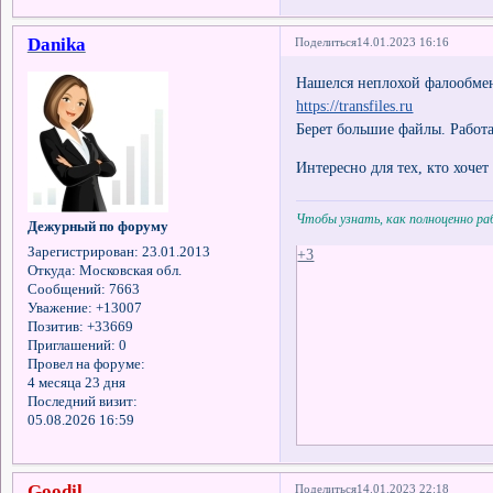
Danika
Поделиться
14.01.2023 16:16
Нашелся неплохой фалообме
https://transfiles.ru
Берет большие файлы. Работа
Интересно для тех, кто хоче
Чтобы узнать, как полноценно р
Дежурный по форуму
Зарегистрирован
: 23.01.2013
+3
Откуда:
Московская обл.
Сообщений:
7663
Уважение:
+13007
Позитив:
+33669
Приглашений:
0
Провел на форуме:
4 месяца 23 дня
Последний визит:
05.08.2026 16:59
Goodil
Поделиться
14.01.2023 22:18