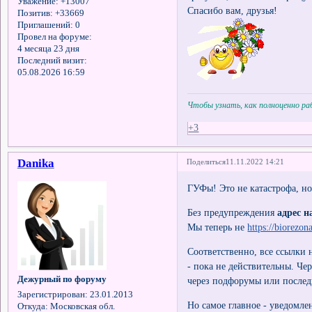
Уважение:
+13007
Спасибо вам, друзья!
Позитив:
+33669
Приглашений:
0
Провел на форуме:
4 месяца 23 дня
Последний визит:
05.08.2026 16:59
Чтобы узнать, как полноценно р
+3
Danika
Поделиться
11.11.2022 14:21
ГУФы! Это не катастрофа, но
Без предупреждения
адрес 
Мы теперь не
https://biorezon
Соответственно, все ссылки
- пока не действительны. Чер
Дежурный по форуму
через подфорумы или послед
Зарегистрирован
: 23.01.2013
Но самое главное - уведомле
Откуда:
Московская обл.