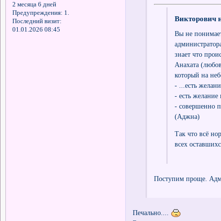
2 месяца 6 дней
Предупреждения:
1.
Викторович н
Последний визит:
01.01.2026 08:45
Вы не понимает
администратора
знает что прои
Анахата (любовь
который на неб
- ...есть желан
- есть желание
- совершенно п
(Аджна)
Так что всё но
всех оставших
Поступим проще. Адми
Печально....