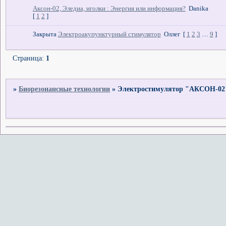
Аксон-02, Эледиа, иголки : Энергия или информация?
Danika
[
1
2
]
Закрыта
Электроакупунктурный стимулятор
Оллег
[
1
2
3
…
9
]
Страница:
1
»
Биорезонансные технологии
»
Электростимулятор "АКСОН-02"