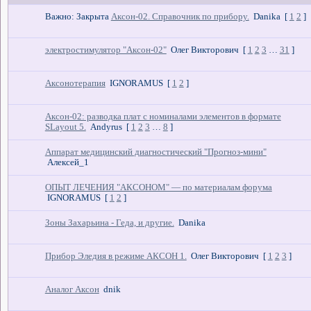
Важно:
Закрыта
Аксон-02. Справочник по прибору.
Danika
[
1
2
]
электростимулятор "Аксон-02"
Олег Викторович
[
1
2
3
…
31
]
Аксонотерапия
IGNORAMUS
[
1
2
]
Аксон-02: разводка плат с номиналами элементов в формате
SLayout 5.
Andyrus
[
1
2
3
…
8
]
Аппарат медицинский диагностический "Прогноз-мини"
Алексей_1
ОПЫТ ЛЕЧЕНИЯ "АКСОНОМ" — по материалам форума
IGNORAMUS
[
1
2
]
Зоны Захарьина - Геда, и другие.
Danika
Прибор Эледия в режиме АКСОН 1.
Олег Викторович
[
1
2
3
]
Аналог Аксон
dnik