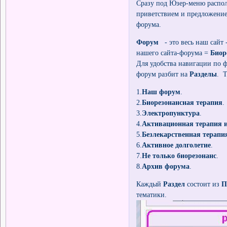
Сразу под Юзер-меню располо
приветствием и предложение
форума.
Форум
- это весь наш сайт 
нашего сайта-форума =
Биор
Для удобства навигации по 
форум разбит на
Разделы
. Т
1.
Наш форум
.
2.
Биорезонансная терапия
.
3.
Электропунктура
.
4.
Активационная терапия и
5.
Безлекарственная терапи
6.
Активное долголетие
.
7.
Не только биорезонанс
.
8.
Архив форума
.
Каждый
Раздел
состоит из
П
тематики.