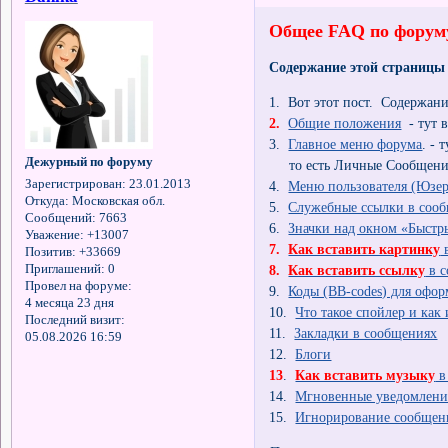
Общее FAQ по форум
Содержание этой страницы
1. Вот этот пост. Содержан
2.
Общие положения
- тут в
3.
Главное меню форума
. - 
Дежурный по форуму
то есть Личные Сообщени
Зарегистрирован
: 23.01.2013
4.
Меню пользователя (Юзе
Откуда:
Московская обл.
5.
Служебные ссылки в соо
Сообщений:
7663
6.
Значки над окном «Быстр
Уважение:
+13007
7.
Как вставить картинку
в
Позитив:
+33669
8.
Как вставить ссылку
в с
Приглашений:
0
Провел на форуме:
9.
Коды (BB-codes) для офо
4 месяца 23 дня
10.
Что такое спойлер и как
Последний визит:
11.
Закладки в сообщениях
05.08.2026 16:59
12.
Блоги
13
.
Как вставить музыку
в
14.
Мгновенные уведомлени
15.
Игнорирование сообщен