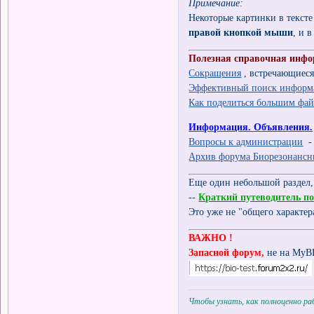
Примечание:
Некоторые картинки в текст
правой кнопкой мыши
, и 
Полезная справочная инфор
Сокращения
, встречающиеся
Эффективный поиск информ
Как поделиться большим фай
Информация. Объявления.
Вопросы к администрации
- 
Архив форума Биорезонансн
Еще один небольшой раздел,
--
Краткий путеводитель п
Это уже не "общего характер
ВАЖНО !
Запасной форум,
не на MyBB.
Чтобы узнать, как полноценно р