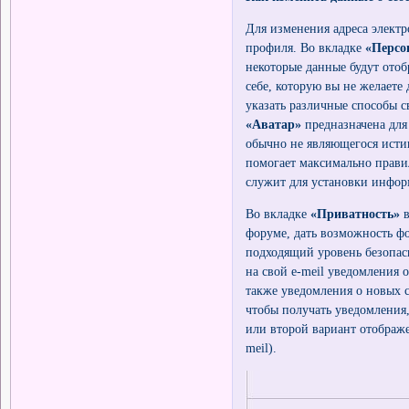
Для изменения адреса элект
профиля. Во вкладке
«Персо
некоторые данные будут отоб
себе, которую вы не желаете
указать различные способы с
«Аватар»
предназначена для
обычно не являющегося истин
помогает максимально правил
cлужит для установки инфор
Во вкладке
«Приватность»
в
форуме, дать возможность ф
подходящий уровень безопа
на свой e-meil уведомления
также уведомления о новых с
чтобы получать уведомления
или второй вариант отображе
meil).