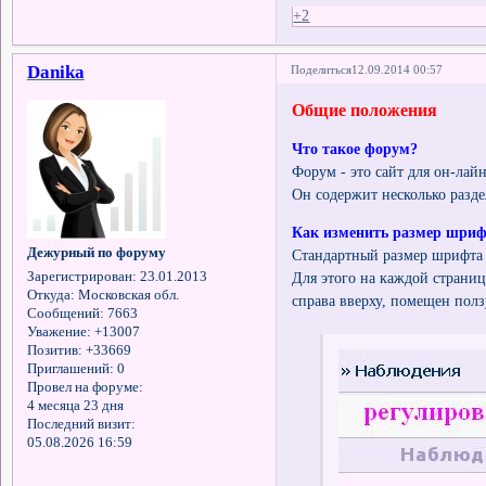
+2
Danika
Поделиться
12.09.2014 00:57
Общие положения
Что такое форум?
Форум - это сайт для он-лай
Он содержит несколько разд
Как изменить размер шриф
Дежурный по форуму
Стандартный размер шрифта ф
Зарегистрирован
: 23.01.2013
Для этого на каждой страни
Откуда:
Московская обл.
справа вверху, помещен пол
Сообщений:
7663
Уважение:
+13007
Позитив:
+33669
Приглашений:
0
Провел на форуме:
4 месяца 23 дня
Последний визит:
05.08.2026 16:59