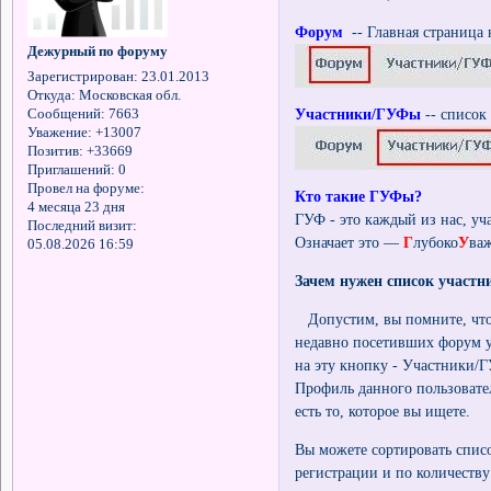
Форум
-- Главная страница 
Дежурный по форуму
Зарегистрирован
: 23.01.2013
Откуда:
Московская обл.
Участники/ГУФы
-- список
Сообщений:
7663
Уважение:
+13007
Позитив:
+33669
Приглашений:
0
Провел на форуме:
Кто такие ГУФы?
4 месяца 23 дня
ГУФ - это каждый из нас, уч
Последний визит:
Означает это —
Г
лубоко
У
ва
05.08.2026 16:59
Зачем нужен список участн
Допустим, вы помните, что И
недавно посетивших форум у
на эту кнопку - Участники/Г
Профиль данного пользовател
есть то, которое вы ищете.
Вы можете сортировать списо
регистрации и по количеств