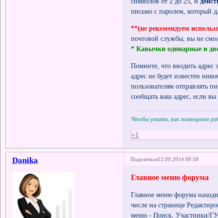
символов от 2 до 25, и
дейс
письмо с паролем, который дл
**(не рекомендуем использова
почтовой службы, вы не смо
* Кавычки одинарные и дв
Помните, что вводить адрес 
адрес не будет известен ни
пользователям отправлять пи
сообщать ваш адрес, если вы 
Чтобы узнать, как полноценно р
+1
Danika
Поделиться
12.09.2014 00:58
Главное меню форума
Главное меню форума находи
числе на странице Редактир
меню - Поиск, Участники/ГУ