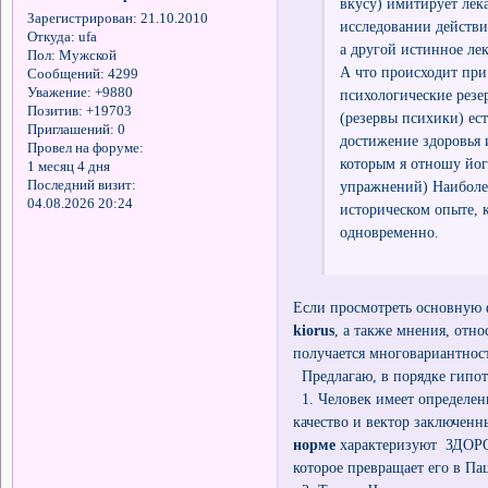
вкусу) имитирует лек
Зарегистрирован
: 21.10.2010
исследовании действи
Откуда:
ufa
а другой истинное лек
Пол:
Мужской
А что происходит при
Сообщений:
4299
Уважение:
+9880
психологические резе
Позитив:
+19703
(резервы психики) ес
Приглашений:
0
достижение здоровья 
Провел на форуме:
которым я отношу йогу
1 месяц 4 дня
упражнений) Наиболее
Последний визит:
04.08.2026 20:24
историческом опыте, 
одновременно.
Если просмотреть основную
kiorus
, а также мнения, отн
получается многовариантност
Предлагаю, в порядке гипот
1. Человек имеет определен
качество и вектор заключен
норме
характеризуют ЗДОРОВ
которое превращает его в Па