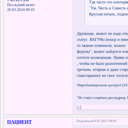
Так часто это повторя
Последний визит:
"Ум, Честь и Совесть 
20.03.2024 08:03
Круглая печать, подпи
Дружище, может не надо отк
статус ВАГУФа leoucp и вмес
то звание изменили, можно 
форума", может найдется тож
сочтете возможным. Прямо не
, чтобы не было разночтени
третьим, вторым и даже ста
главстаршину не смог получи
Отредактировано qwaspol (24.
"Не станут ссориться два мудреца.
+1
ПАЦИЕНТ
Поделиться
24.02.2012 09:02