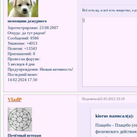
Всё есть яд, и всё есть лекарство, а
0
помощник дежурного
Зарегистрирован
: 23.08.2007
Откуда:
да тут рядом!
Сообщений:
9586
Уважение:
+4013
Позитив:
+13343
Приглашений:
0
Провел на форуме:
5 месяцев 4 дня
Предупреждения:
Низкая активность!
Последний визит:
14.02.2024 17:50
VladP
Поделиться
22.02.2012 23:19
kiorus написал(а):
Плацебо - Плацебо (от
физического действия
Почётный ветеран