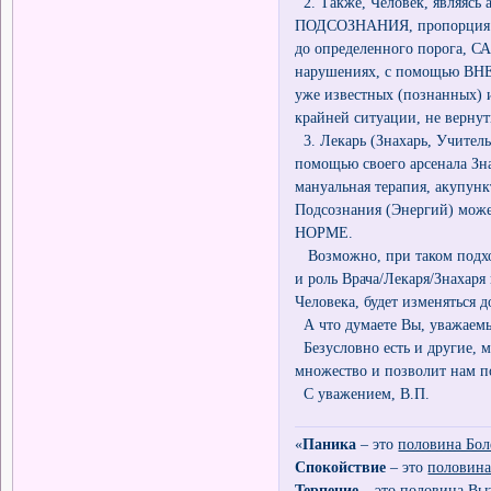
2. Также, Человек, являяс
ПОДСОЗНАНИЯ, пропорция и и
до определенного порога, 
нарушениях, с помощью ВНЕ
уже известных (познанных) 
крайней ситуации, не вернут
3. Лекарь (Знахарь, Учитель 
помощью своего арсенала Зн
мануальная терапия, акупунк
Подсознания (Энергий) може
НОРМЕ.
Возможно, при таком подход
и роль Врача/Лекаря/Знахар
Человека, будет изменяться до
А что думаете Вы, уважаем
Безусловно есть и другие, 
множество и позволит нам п
С уважением, В.П.
«
Паника
– это
половина Бол
Спокойствие
– это
половина
Терпение
– это
половина Вы