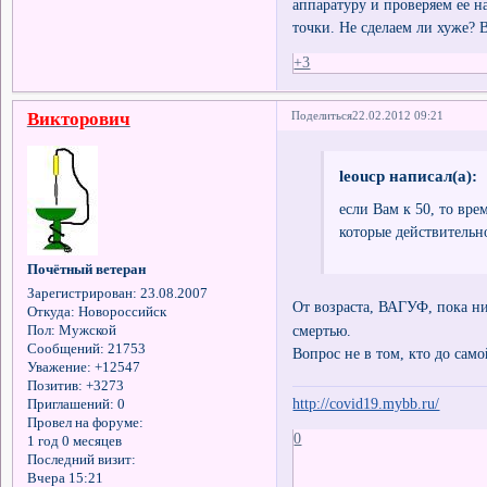
аппаратуру и проверяем ее н
точки. Не сделаем ли хуже? 
+3
Викторович
Поделиться
22.02.2012 09:21
leoucp написал(а):
если Вам к 50, то вре
которые действительн
Почётный ветеран
Зарегистрирован
: 23.08.2007
От возраста, ВАГУФ, пока н
Откуда:
Новороссийск
смертью.
Пол:
Мужской
Сообщений:
21753
Вопрос не в том, кто до само
Уважение:
+12547
Позитив:
+3273
http://covid19.mybb.ru/
Приглашений:
0
Провел на форуме:
0
1 год 0 месяцев
Последний визит:
Вчера 15:21