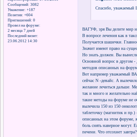
Сообщений:
3082
Спасибо, уважаемый L
Уважение:
+187
Позитив:
+604
Приглашений:
0
Провел на форуме:
ВАГУФ, зря Вы делите мир н
2 месяца 7 дней
В вопросе лечения как в так
Последний визит:
23.06.2012 14:30
Получается шашечки. Главное
Значит имеют право на сущес
Но знать должен. Вы вынесли
Основной вопрос в другом -
методов описанных на форум
Вот например уважаемый ВАГ
сейчас N -девайс. А вылечилс
желание лечиться дальше. Ме
так и много и желательно на
такие методы на форуме не о
вылечила 150 из 150 онколог
таблеточку (магнитик и пр.)
описанных на этом форуме, я
боль снять наверное могут. 
печени. Что отсохнет завтр