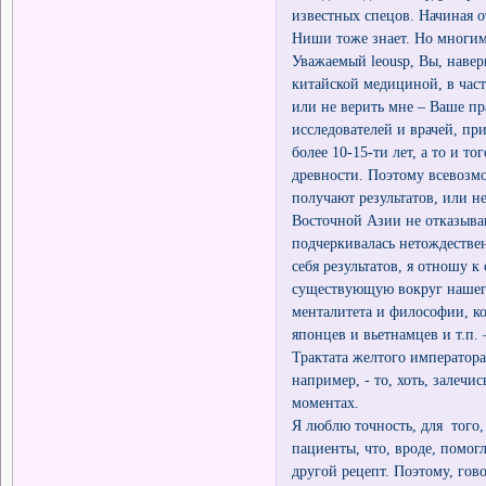
известных спецов. Начиная о
Ниши тоже знает. Но многим 
Уважаемый leousp, Вы, навер
китайской медициной, в част
или не верить мне – Ваше пр
исследователей и врачей, пр
более 10-15-ти лет, а то и т
древности. Поэтому всевозмо
получают результатов, или н
Восточной Азии не отказываю
подчеркивалась нетождестве
себя результатов, я отношу
существующую вокруг нашего
менталитета и философии, к
японцев и вьетнамцев и т.п.
Трактата желтого императора
например, - то, хоть, залечис
моментах.
Я люблю точность, для того,
пациенты, что, вроде, помогл
другой рецепт. Поэтому, гов