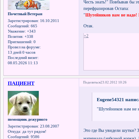
Честь знать!" Повбывав бы 
перефразировав Остапа:
Почетный Ветеран
"
Шутейников нам не надо!
Зарегистрирован
: 16.10.2011
Отак.
Сообщений:
665
Уважение:
+343
+2
Позитив:
+338
Приглашений:
0
Провел на форуме:
13 дней 0 часов
Последний визит:
08.05.2026 11:13
ПАЦИЕНТ
Поделиться
23.02.2012 10:26
Eugene54321 написа
"Шутейников нам не 
помощник дежурного
Зарегистрирован
: 23.08.2007
Это где Вы увидели шутки? З
Откуда:
да тут рядом!
Сообщений:
9586
материала (арбузной корки). 