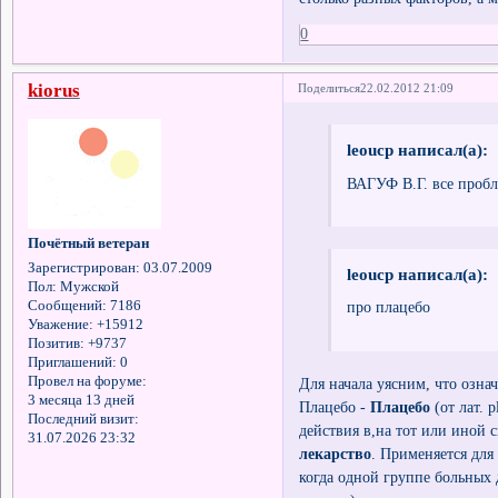
0
kiorus
Поделиться
22.02.2012 21:09
leoucp написал(а):
ВАГУФ В.Г. все пробл
Почётный ветеран
Зарегистрирован
: 03.07.2009
leoucp написал(а):
Пол:
Мужской
Сообщений:
7186
про плацебо
Уважение:
+15912
Позитив:
+9737
Приглашений:
0
Провел на форуме:
Для начала уясним, что озна
3 месяца 13 дней
Плацебо -
Плацебо
(от лат. р
Последний визит:
действия в,на тот или иной 
31.07.2026 23:32
лекарство
. Применяется для
когда одной группе больных 