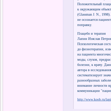
Положительный плацеб
к окружающим объект
(Glassman J. N., 199
не осознается пациент
поправку.
Плацебо и терапия
Лапин Изяслав Петро
Психологическая сост
до физиотерапии, изв
на пациента многочис
моды, слухов, предрас
болезни, к врачу. Да
автора в исследовани
систематизирует знач
разнообразных заболе
внимание личности вр
коммуникации "пациен
http://www.koob.ru/lap