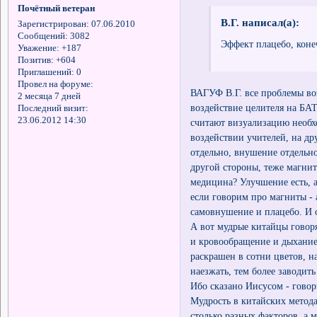
Почётный ветеран
В.Г. написал(а):
Зарегистрирован
: 07.06.2010
Сообщений:
3082
Эффект плацебо, конеч
Уважение:
+187
Позитив:
+604
Приглашений:
0
Провел на форуме:
ВАГУФ В.Г. все проблемы во
2 месяца 7 дней
воздействие целителя на БА
Последний визит:
23.06.2012 14:30
считают визуализацию необх
воздействии учителей, на др
отдельно, внушение отдельно
другой стороны, теже магни
медицина? Улучшение есть, а
если говорим про магниты - 
самовнушение и плацебо. И 
А вот мудрые китайцы говорят
и кровообращение и дыхание
раскрашен в сотни цветов, н
наезжать, тем более заводить
Ибо сказано Иисусом - говори
Мудрость в китайских метода
столько разных факторов, а 