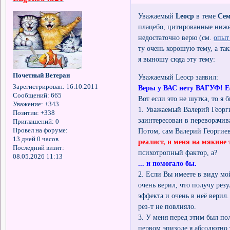
Уважаемый
Leocp
в теме
Сем
плацебо, цитированные ниже.
недостаточно верю (см.
опыт
ту очень хорошую тему, а так
я выношу сюда эту тему:
Почетный Ветеран
Уважаемый Leocp заявил:
Зарегистрирован
: 16.10.2011
Веры у ВАС нету ВАГУФ! Ес
Сообщений:
665
Вот если это не шутка, то я 
Уважение:
+343
1. Уважаемый Валерий Георг
Позитив:
+338
заинтересован в переворачив
Приглашений:
0
Потом, сам Валерий Георгиев
Провел на форуме:
13 дней 0 часов
реалист, и меня на мякине
Последний визит:
психотропный фактор, а?
08.05.2026 11:13
... и помогало бы.
2. Если Вы имеете в виду мо
очень верил, что получу рез
эффекта и очень в неё верил
рез-т не повлияло.
3. У меня перед этим был по
первом эпизоде я абсолютно 