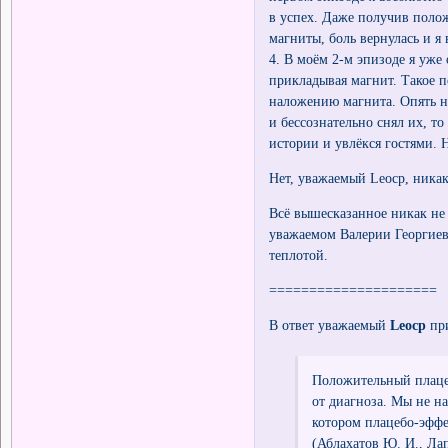
в успех. Даже получив полож
магниты, боль вернулась и я
4. В моём 2-м эпизоде я уже
прикладывая магнит. Такое п
наложению магнита. Опять не 
и бессознательно снял их, то
истории и увлёкся гостями. 
Нет, уважаемый Leocp, никак
Всё вышесказанное никак не
уважаемом Валерии Георгие
теплотой.
=====================
В ответ уважаемый
Leocp
при
Положительный плаце
от диагноза. Мы не н
котором плацебо-эффе
(Аблахатов Ю. И., Лап