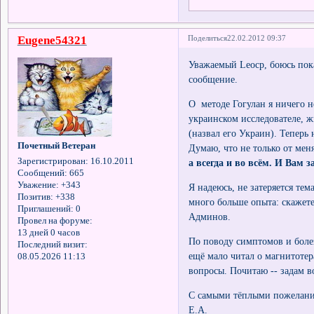
Eugene54321
Поделиться
22.02.2012 09:37
Уважаемый Leocp, боюсь пок
сообщение.
О методе Гогулан я ничего не
украинском исследователе, 
(назвал его Украин). Теперь
Почетный Ветеран
Думаю, что не только от мен
Зарегистрирован
: 16.10.2011
а всегда и во всём. И Вам 
Сообщений:
665
Уважение:
+343
Я надеюсь, не затеряется тем
Позитив:
+338
много больше опыта: скажет
Приглашений:
0
Админов.
Провел на форуме:
13 дней 0 часов
По поводу симптомов и болез
Последний визит:
ещё мало читал о магнитотер
08.05.2026 11:13
вопросы. Почитаю -- задам в
С самыми тёплыми пожелан
Е.А.