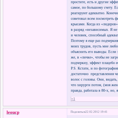
простите, есть и другие эффе
самое, по большому счету. Ес
реагируют адекватно. Конечно
советовал всем посмотреть фи
крысами. Когда из «лидеров»
в разряд «независимых. Я не
и человек, способный адекв
Поэтому я еще раз подчеркива
моих трудов, пусть мне люб
объяснить его выводы. Если 
же, в «личке», чтобы не заг
подчеркну, эффект плацебо е
P.S. Кстати, и по фотография
достаточно представления че
волос с головы. Они, видать,
что хирурги потом, (моя же
правда, работала в 80-х, но,
+1
leоucp
Поделиться
22.02.2012 19:41