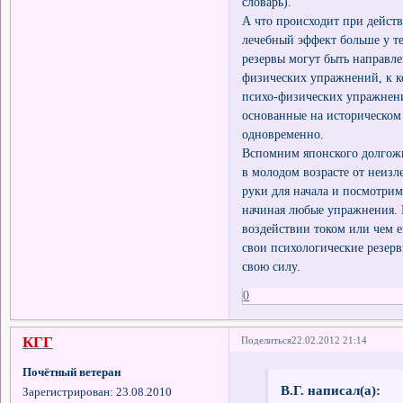
словарь).
А что происходит при дейст
лечебный эффект больше у те
резервы могут быть направле
физических упражнений, к ко
психо-физических упражнени
основанные на историческом
одновременно.
Вспомним японского долгожи
в молодом возрасте от неиз
руки для начала и посмотри
начиная любые упражнения. И
воздействии током или чем е
свои психологические резерв
свою силу.
0
КГГ
Поделиться
22.02.2012 21:14
Почётный ветеран
В.Г. написал(а):
Зарегистрирован
: 23.08.2010