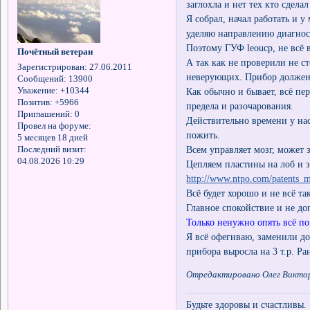
заглохла и нет тех кто сдела
Я собрал, начал работать и у
уделяю направлению диагнос
Поэтому ГУФ leoucp, не всё
Почётный ветеран
А так как не проверили не с
Зарегистрирован
: 27.06.2011
неверующих. Прибор должен 
Сообщений:
13900
Как обычно и бывает, всё пе
Уважение:
+10344
Позитив:
+5966
предела и разочарования.
Приглашений:
0
Действительно времени у нас
Провел на форуме:
пожить.
5 месяцев 18 дней
Всем управляет мозг, может з
Последний визит:
04.08.2026 10:29
Цепляем пластины на лоб и 
http://www.ntpo.com/patents_
Всё будет хорошо и не всё та
Главное спокойствие и не до
Только ненужно опять всё по
Я всё офегиваю, заменили до
прибора выросла на 3 т.р. Ран
Отредактировано Олег Викторо
Будьте здоровы и счастливы.