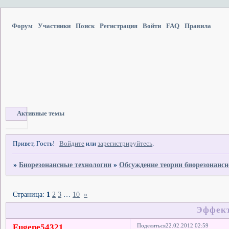
Форум
Участники
Поиск
Регистрация
Войти
FAQ
Правила
Активные темы
Привет, Гость!
Войдите
или
зарегистрируйтесь
.
»
Биорезонансные технологии
»
Обсуждение теории биорезонансн
Страница:
1
2
3
…
10
»
Эффект
Eugene54321
Поделиться
22.02.2012 02:59