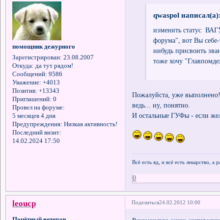
qwaspol написал(а)
изменить статус ВАГУФ
форума", вот Вы себе
помощник дежурного
нибудь присвоить зва
Зарегистрирован
: 23.08.2007
тоже хочу "Главпомде
Откуда:
да тут рядом!
Сообщений:
9586
Уважение:
+4013
Позитив:
+13343
Пожалуйста, уже выполнено!
Приглашений:
0
ведь... ну, понятно.
Провел на форуме:
И остальные ГУФы - если жел
5 месяцев 4 дня
Предупреждения:
Низкая активность!
Последний визит:
14.02.2024 17:50
Всё есть яд, и всё есть лекарство, а
0
leоucp
Поделиться
24.02.2012 10:00
Почётный ветеран