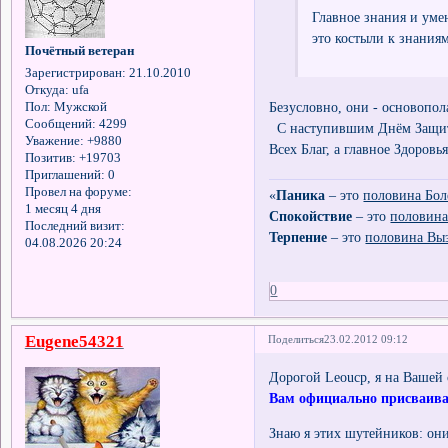
Главное знания и умен
это костыли к знани
Почётный ветеран
Зарегистрирован
: 21.10.2010
Откуда:
ufa
Безусловно, они - основопо
Пол:
Мужской
Сообщений:
4299
С наступившим Днём Защитн
Уважение:
+9880
Всех Благ, а главное Здоров
Позитив:
+19703
Приглашений:
0
Провел на форуме:
«
Паника
– это
половина Бол
1 месяц 4 дня
Спокойствие
– это
половина
Последний визит:
Терпение
– это
половина Вы
04.08.2026 20:24
0
Eugene54321
Поделиться
23.02.2012 09:12
Дорогой Leoucp, я на Вашей
Вам официально присваивае
Знаю я этих шутейников: они