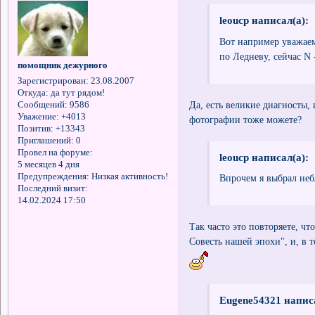
leoucp написал(а):
Вот например уважае
по Ледневу, сейчас N 
помощник дежурного
Зарегистрирован
: 23.08.2007
Откуда:
да тут рядом!
Да, есть великие диагносты,
Сообщений:
9586
Уважение:
+4013
фотографии тоже можете?
Позитив:
+13343
Приглашений:
0
Провел на форуме:
leoucp написал(а):
5 месяцев 4 дня
Предупреждения:
Низкая активность!
Впрочем я выбрал неб
Последний визит:
14.02.2024 17:50
Так часто это повторяете, чт
Совесть нашей эпохи", и, в 
Eugene54321 написа