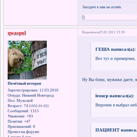
Заходите к нам на огонёк
0
qwaspol
Поделиться
23.02.2012 23:39
ГЕША написал(а):
Вот тут и примерчик, 
Ну Вы блин, мужики даете, в
Почётный ветеран
Зарегистрирован
: 12.03.2010
leoucp написал(а):
Откуда:
Нижний Новгород
Пол:
Мужской
Впрочем я выбрал неб
Возраст:
74
[1952-01-02]
Сообщений:
1315
Уважение:
+93
Позитив:
+47
Приглашений:
0
ПАЦИЕНТ написал
Провел на форуме:
1 месяц 4 дня