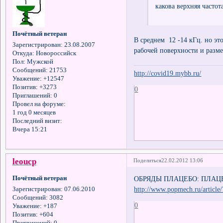
какова верхняя частот
Почётный ветеран
В среднем 12 -14 кГц. но эт
Зарегистрирован
: 23.08.2007
рабочей поверхности и разме
Откуда:
Новороссийск
Пол:
Мужской
Сообщений:
21753
http://covid19.mybb.ru/
Уважение:
+12547
Позитив:
+3273
0
Приглашений:
0
Провел на форуме:
1 год 0 месяцев
Последний визит:
Вчера 15:21
leоucp
Поделиться
22.02.2012 13:06
Почётный ветеран
ОБРЯДЫ ПЛАЦЕБО: ПЛАЦ
http://www.popmech.ru/article/
Зарегистрирован
: 07.06.2010
Сообщений:
3082
0
Уважение:
+187
Позитив:
+604
Приглашений:
0