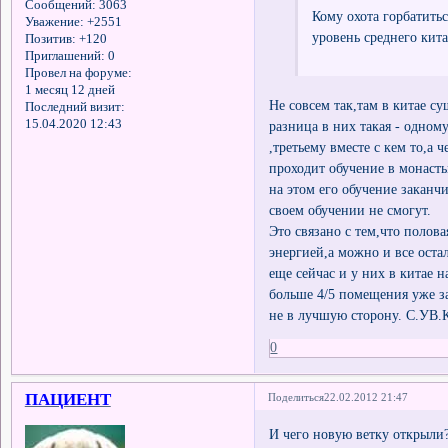
Сообщений:
3063
Кому охота горбатитьс
Уважение:
+2551
уровень среднего кита
Позитив:
+120
Приглашений:
0
Провел на форуме:
1 месяц 12 дней
Не совсем так,там в китае с
Последний визит:
15.04.2020 12:43
разница в них такая - одном
,третьему вместе с кем то,а 
проходит обучение в монасты
на этом его обучение заканч
своем обучении не смогут.
Это связано с тем,что полов
энергией,а можно и все ост
еще сейчас и у них в китае 
больше 4/5 помещения уже за
не в лучшую сторону. С.УВ.
0
ПАЦИЕНТ
Поделиться
22.02.2012 21:47
И чего новую ветку открыли?