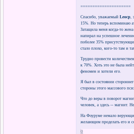
=====================
Спасибо, уважаемый
Leocp
,
15%. Но теперь вспоминаю а
Затащила меня когда-то жена
напирал на успешное лечение 
поболее 35% присутствующих
стало плохо, кого-то там и т
Трудно провести количествен
к 70%. Хоть это не была ней
феномен и хотели его.
Я был в состоянии стороннег
стороны этого массового пси
Что до веры в поворот магнит
человек, а здесь -- магнит. 
На Фоуруме немало верующих
желающим проделать его и со
0