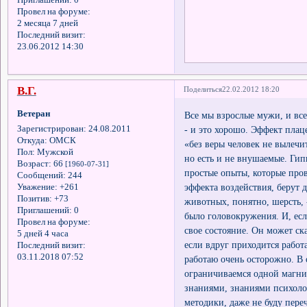
Провел на форуме:
2 месяца 7 дней
Последний визит:
23.06.2012 14:30
В.Г.
Поделиться
22.02.2012 18:20
Ветеран
Все мы взрослые мужи, и все
- и это хорошо. Эффект плац
Зарегистрирован
: 24.08.2011
Откуда:
ОМСК
«без веры человек не вылечи
Пол:
Мужской
но есть и не внушаемые. Гип
Возраст:
66
[1960-07-31]
простые опыты, которые прово
Сообщений:
244
эффекта воздействия, берут 
Уважение:
+261
Позитив:
+73
животных, понятно, шерсть, 
Приглашений:
0
было головокружения. И, есл
Провел на форуме:
свое состояние. Он может ска
5 дней 4 часа
если вдруг приходится работа
Последний визит:
03.11.2018 07:52
работаю очень осторожно. В 
ограничиваемся одной магни
знаниями, знаниями психоло
методики, даже не буду переч