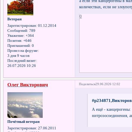
а если эти канцерогены в ма
количествах, если не злоупот
0
Ветеран
Зарегистрирован
: 01.12.2014
Сообщений:
789
Уважение:
+364
Позитив:
+646
Приглашений:
0
Провел на форуме:
3 дня 9 часов
Последний визит:
26.07.2026 10:26
Олег Викторович
Поделиться
29.06.2026 12:02
#p234871,Викторов
А ещё - канцерогены:
нитрозосоединения, а
Почётный ветеран
Зарегистрирован
: 27.06.2011