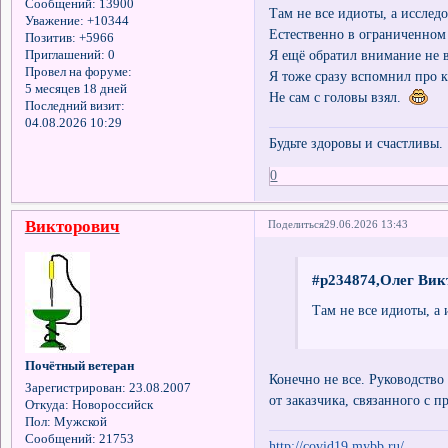
Сообщений:
13900
Там не все идиоты, а исслед
Уважение:
+10344
Естественно в ограниченном 
Позитив:
+5966
Я ещё обратил внимание не 
Приглашений:
0
Провел на форуме:
Я тоже сразу вспомнил про к
5 месяцев 18 дней
Не сам с головы взял.
Последний визит:
04.08.2026 10:29
Будьте здоровы и счастливы.
0
Викторович
Поделиться
29.06.2026 13:43
#p234874,Олег Вик
Там не все идиоты, а
Почётный ветеран
Конечно не все. Руководств
Зарегистрирован
: 23.08.2007
от заказчика, связанного с 
Откуда:
Новороссийск
Пол:
Мужской
Сообщений:
21753
http://covid19.mybb.ru/