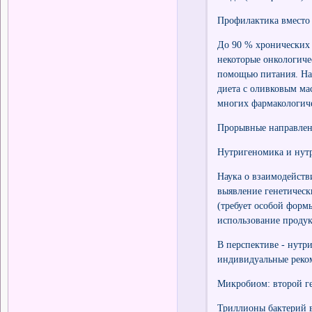
Профилактика вместо 
До 90 % хронических 
некоторые онкологиче
помощью питания. На
диета с оливковым ма
многих фармакологиче
Прорывные направлени
Нутригеномика и нутр
Наука о взаимодейств
выявление генетичес
(требует особой форм
использование продук
В перспективе - нутр
индивидуальные реко
Микробиом: второй ге
Триллионы бактерий 