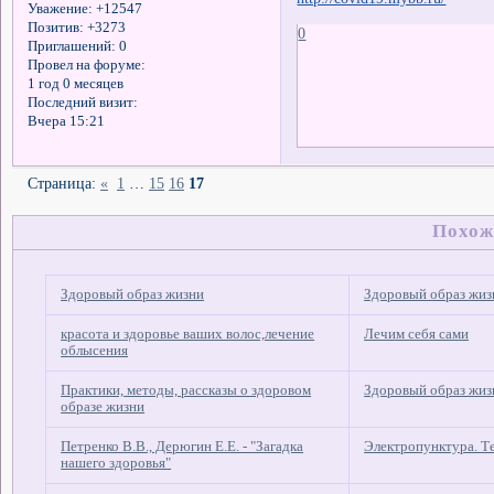
Уважение:
+12547
Позитив:
+3273
0
Приглашений:
0
Провел на форуме:
1 год 0 месяцев
Последний визит:
Вчера 15:21
Страница:
«
1
…
15
16
17
Похож
Здоровый образ жизни
Здоровый образ жиз
красота и здоровье ваших волос,лечение
Лечим себя сами
облысения
Практики, методы, рассказы о здоровом
Здоровый образ жиз
образе жизни
Петренко В.В., Дерюгин Е.Е. - "Загадка
Электропунктура. Т
нашего здоровья"