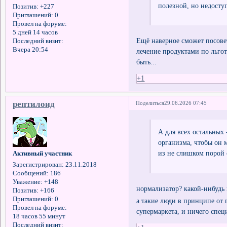
полезной, но недост
Позитив:
+227
Приглашений:
0
Провел на форуме:
5 дней 14 часов
Ещё наверное сможет посове
Последний визит:
Вчера 20:54
лечение продуктами по льгот
быть...
+1
рептилоид
Поделиться
29.06.2026 07:45
А для всех остальных
организма, чтобы он м
из не слишком порой 
Активный участник
Зарегистрирован
: 23.11.2018
Сообщений:
186
Уважение:
+148
нормализатор? какой-нибуд
Позитив:
+166
Приглашений:
0
а такие люди в принципе от 
Провел на форуме:
супермаркета, и ничего спец
18 часов 55 минут
Последний визит: