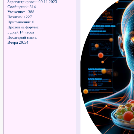
Зарегистрирован
: 09.11.2023
Сообщений:
314
Уважение:
+388
Позитив:
+227
Приглашений:
0
Провел на форуме:
5 дней 14 часов
Последний визит:
Вчера 20:54