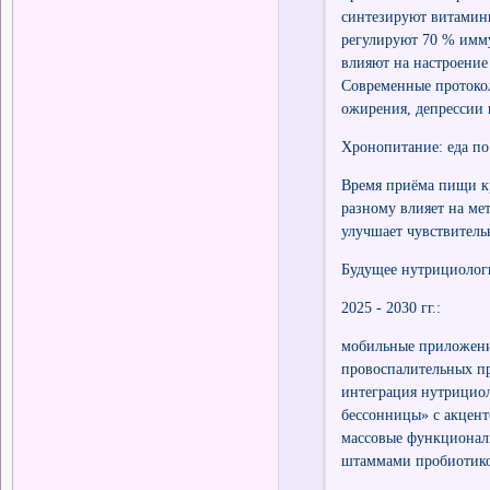
синтезируют витамины
регулируют 70 % имм
влияют на настроение
Современные протоко
ожирения, депрессии 
Хронопитание: еда по
Время приёма пищи кр
разному влияет на ме
улучшает чувствитель
Будущее нутрициологии
2025 - 2030 гг.:
мобильные приложения
провоспалительных пр
интеграция нутрициол
бессонницы» с акцент
массовые функциональ
штаммами пробиотико