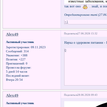
так вот оно
. знай, и п
Отредактировано mumi (27.06.
+1
Alex49
Поделиться
27.06.2026 15:32
Активный участник
Наука о здоровом питании -
Зарегистрирован
: 09.11.2023
0
Сообщений:
314
Уважение:
+388
Позитив:
+227
Приглашений:
0
Провел на форуме:
5 дней 14 часов
Последний визит:
Вчера 20:54
Alex49
Поделиться
28.06.2026 09:43
Активный участник