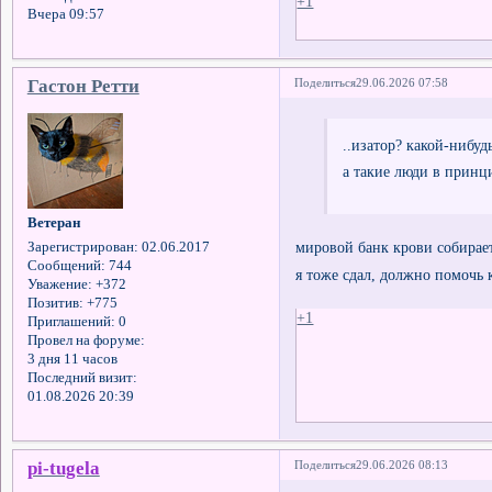
+1
Вчера 09:57
Гастон Ретти
Поделиться
29.06.2026 07:58
..изатор? какой-нибу
а такие люди в принци
Ветеран
мировой банк крови собирае
Зарегистрирован
: 02.06.2017
Сообщений:
744
я тоже сдал, должно помочь
Уважение:
+372
Позитив:
+775
+1
Приглашений:
0
Провел на форуме:
3 дня 11 часов
Последний визит:
01.08.2026 20:39
pi-tugela
Поделиться
29.06.2026 08:13