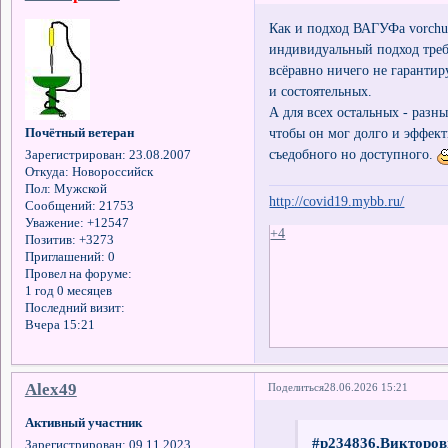
Как и подход ВАГУФа vorch
индивидуальный подход треб
всёравно ничего не гарантир
и состоятельных.
А для всех остальных - раз
чтобы он мог долго и эффект
Почётный ветеран
съедобного но доступного.
Зарегистрирован
: 23.08.2007
Откуда:
Новороссийск
Пол:
Мужской
http://covid19.mybb.ru/
Сообщений:
21753
Уважение:
+12547
+4
Позитив:
+3273
Приглашений:
0
Провел на форуме:
1 год 0 месяцев
Последний визит:
Вчера 15:21
Alex49
Поделиться
28.06.2026 15:21
Активный участник
#p234836,Викторов
Зарегистрирован
: 09.11.2023