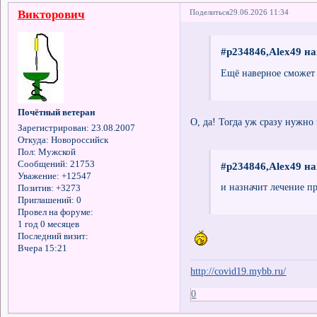
Викторович
Поделиться
29.06.2026 11:34
#p234846,Alex49 на
Ещё наверное сможет 
Почётный ветеран
О, да! Тогда уж сразу нужно
Зарегистрирован
: 23.08.2007
Откуда:
Новороссийск
Пол:
Мужской
Сообщений:
21753
#p234846,Alex49 на
Уважение:
+12547
и назначит лечение п
Позитив:
+3273
Приглашений:
0
Провел на форуме:
1 год 0 месяцев
Последний визит:
Вчера 15:21
http://covid19.mybb.ru/
0