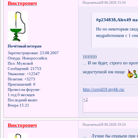
Викторович
Поделиться
28.06.2026 15:54
#p234838,Alex49 на
Но по некоторым свед
медработников с 1 сен
Почётный ветеран
Зарегистрирован
: 23.08.2007
)))))))))
Откуда:
Новороссийск
... И он будет, строго по пр
Пол:
Мужской
Сообщений:
21753
недоступной им пище
Уважение:
+12547
Позитив:
+3273
Приглашений:
0
http://covid19.mybb.ru/
Провел на форуме:
1 год 0 месяцев
+2
Последний визит:
Вчера 15:21
Викторович
Поделиться
28.06.2026 19:24
... Лучше бы открыли при 