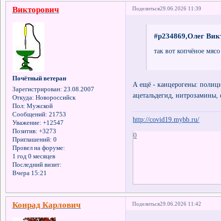
Викторович
Поделиться
29.06.2026 11:39
#p234869,Олег Вик
так вот копчёное мяс
Почётный ветеран
А ещё - канцерогены: полиц
Зарегистрирован
: 23.08.2007
ацетальдегид, нитрозамины,
Откуда:
Новороссийск
Пол:
Мужской
Сообщений:
21753
http://covid19.mybb.ru/
Уважение:
+12547
Позитив:
+3273
0
Приглашений:
0
Провел на форуме:
1 год 0 месяцев
Последний визит:
Вчера 15:21
Конрад Карлович
Поделиться
29.06.2026 11:42