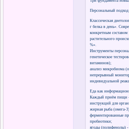
Три фундамента новы
Персональный подход 
Классическая диетол
г белка в день». Сов
конкретным составом 
растительного происх
%».
Инструменты персона
генетическое тестиро
витаминов);
анализ микробиома (о
непрерывный монитор
индивидуальной реакц
Еда как информацион
Каждый приём пищи - 
инструкций для орган
жирная рыба (омега-3)
ферментированные про
пробиотики;
ягоды (полифенолы) -