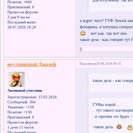
для излучения. так вот
Позитив:
+646
Приглашений:
0
Провел на форуме:
3 дня 9 часов
а вдруг чего? ГУФ Люсия зан
Последний визит:
фонарика, и катушка специал
26.07.2026 10:26
. вот как. так вот оно.
такие дела - как говорят тут
0
неуловимый Джозеф
Поделиться
29.06.2026 09:15
такие дела - как гово
Активный участник
Зарегистрирован
: 15.02.2016
Сообщений:
364
ГУФы порой ..
Уважение:
+150
.. тут такого наговор
Позитив:
+130
..и причём это будет -
Приглашений:
0
Провел на форуме:
-такие дела.
1 день 11 часов
Последний визит: