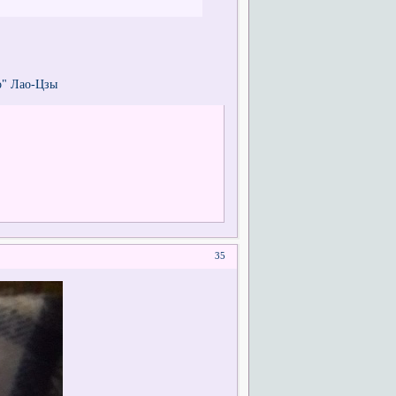
о" Лао-Цзы
35