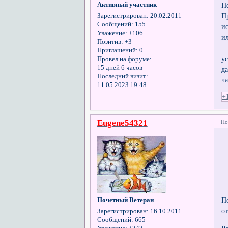
Активный участник
Н
П
Зарегистрирован
: 20.02.2011
Сообщений:
155
и
Уважение:
+106
и
Позитив:
+3
М
Приглашений:
0
у
Провел на форуме:
15 дней 6 часов
д
Последний визит:
ча
11.05.2023 19:48
+
Eugene54321
По
П
Почетный Ветеран
о
Зарегистрирован
: 16.10.2011
Сообщений:
665