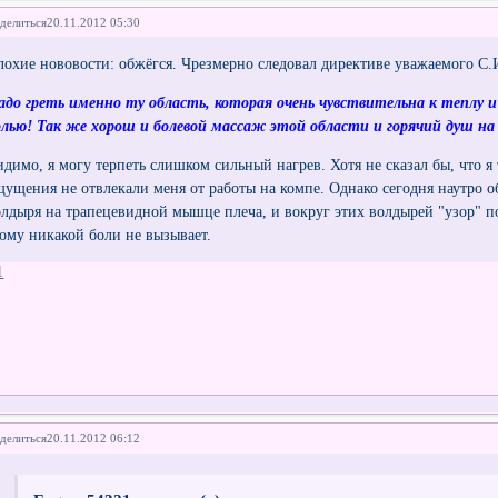
делиться
20.11.2012 05:30
лохие нововости: обжёгся. Чрезмерно следовал директиве уважаемого С
адо греть именно ту область, которая очень чувствительна к теплу 
олью! Так же хорош и болевой массаж этой области и горячий душ на
идимо, я могу терпеть слишком сильный нагрев. Хотя не сказал бы, что я т
щущения не отвлекали меня от работы на компе. Однако сегодня наутро 
олдыря на трапецевидной мышце плеча, и вокруг этих волдырей "узор" п
тому никакой боли не вызывает.
1
делиться
20.11.2012 06:12