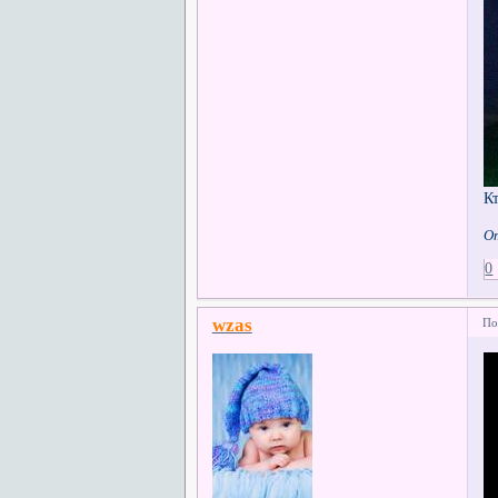
К
От
0
wzas
По