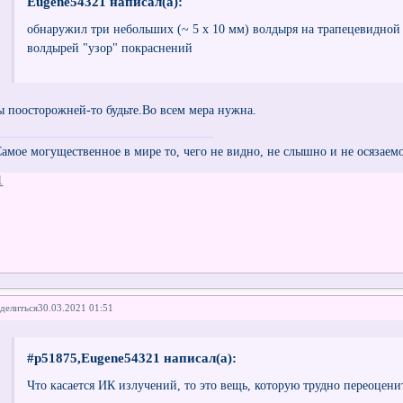
Eugene54321 написал(а):
обнаружил три небольших (~ 5 x 10 мм) волдыря на трапецевидной
волдырей "узор" покраснений
ы поосторожней-то будьте.Во всем мера нужна.
Самое могущественное в мире то, чего не видно, не слышно и не осязаем
1
делиться
30.03.2021 01:51
#p51875,Eugene54321 написал(а):
Что касается ИК излучений, то это вещь, которую трудно переоцени