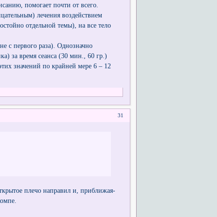
исанию, помогает почти от всего.
ицательным) лечения воздействием
остойно отдельной темы), на все тело
е с первого раза). Однозначно
) за время сеанса (30 мин., 60 гр.)
 этих значений по крайней мере 6 – 12
31
открытое плечо направил и, приближая-
компе.