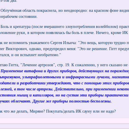
з-тов два:
. Облучённая область покраснела, но неоднородно: на красном фоне видн
 нерабочем состоянии.
. Боль и крепатура (после вчерашнего злоупотребления волейболом) пра
оложение руки, в котором появлялась бы боль в плече. Ничего, кроме ИК 
ак не вспомнить уважаемого Сергея Ильича: "Это вещь, которую трудно п
лег Викторович, однако, предупредил меня: "Это не решение. Гитт преду
стался, и он вспыхнет необратимо."
итаю Гитта, "Лечение артрозов", стр. 19. К сожалению, у него сказано не
. Применение витафона и других приборов, действующих на поражённ
льтразвуком, ультрафиолетовыми и инфракрасными лучами, магнитн
оздатели и разработчики утверждают, что с помощью этих прибор
олезней, в том числе артрозы. Действительно, при применении некот
остояния мышц и капилляров, но на сустав эти приборы практически 
лучаях облегчают. Другие же приборы полностью бесполезны.
ак что же делать, Миряне? Покупать/делать ИК сауну или не надо?