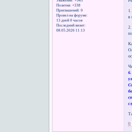
Ре
Уважение:
+343
Позитив:
+338
Приглашений:
0
1
Провел на форуме:
в
13 дней 0 часов
Последний визит:
2
08.05.2026 11:13
п
К
О
о
Ч
6
у
С
б
с
с
Т
0