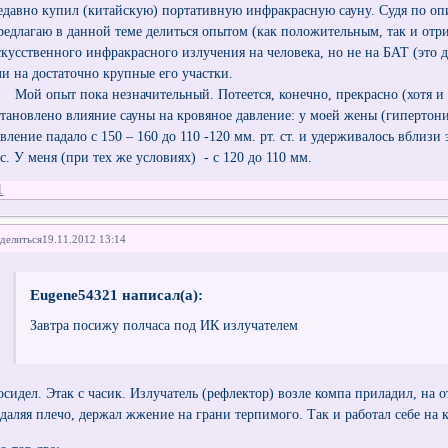
едавно купил (китайскую) портативную инфракрасную сауну. Судя по оп
редлагаю в данной теме делиться опытом (как положительным, так и отр
скусственного инфракрасного излучения на человека, но не на БАТ (это д
ли на достаточно крупные его участки.
ой опыт пока незначительный. Потеется, конечно, прекрасно (хотя и н
становлено влияние сауны на кровяное давление: у моей жены (гипертоника
авление падало с 150 – 160 до 110 -120 мм. рт. ст. и удерживалось вблизи
с. У меня (при тех же условиях) - с 120 до 110 мм.
1
делиться
19.11.2012 13:14
Eugene54321 написал(а):
Завтра посижу полчаса под ИК излучателем
осидел. Этак с часик. Излучатель (рефлектор) возле компа приладил, на 
тдаляя плечо, держал жжение на грани терпимого. Так и работал себе на 