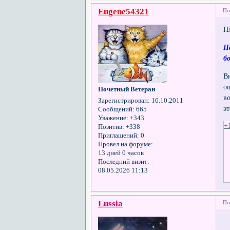
Eugene54321
По
П
Н
б
В
о
Почетный Ветеран
в
Зарегистрирован
: 16.10.2011
э
Сообщений:
665
Уважение:
+343
+
Позитив:
+338
Приглашений:
0
Провел на форуме:
13 дней 0 часов
Последний визит:
08.05.2026 11:13
Lussia
По