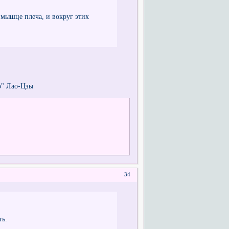
 мышце плеча, и вокруг этих
о" Лао-Цзы
34
ть.