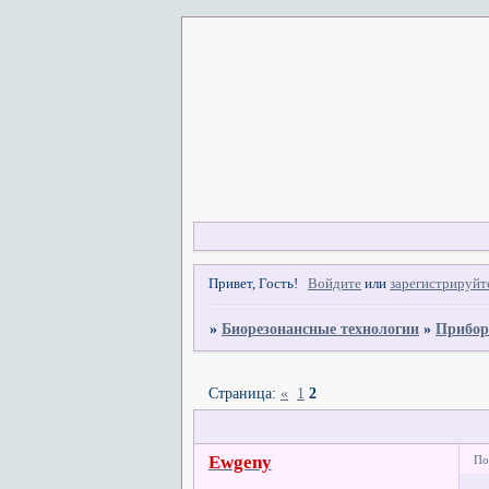
Привет, Гость!
Войдите
или
зарегистрируйт
»
Биорезонансные технологии
»
Прибор
Страница:
«
1
2
Ewgeny
По