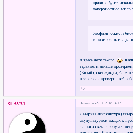
правило бу-се, локал
поверхностное тепло о
биофизические и био
тонизировать и седати
и здесь нету такого
науч
задание, и дальше проверкой
(Китай), светодиоды, блок п
проверки - проверил всё раб
+3
SLAVA1
Поделиться
22.06.2018 14:13
Лазерная акупунктура (лазе
акупунктурной насадки, пре
зерного света в зону диамет
непрерывный или модулиров