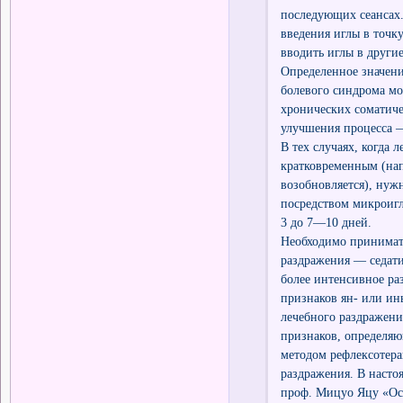
последующих сеансах.
введения иглы в точк
вводить иглы в други
Определенное значени
болевого синдрома мо
хронических соматиче
улучшения процесса — 
В тех случаях, когда 
кратковременным (нап
возобновляется), нуж
посредством микроигл
3 до 7—10 дней.
Необходимо принимать
раздражения — седат
более интенсивное ра
признаков ян- или ин
лечебного раздражени
признаков, определяю
методом рефлексотера
раздражения. В насто
проф. Мицуо Яцу «Осн