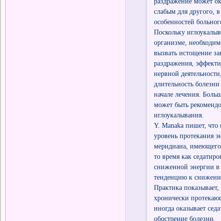
раздражение может ок
слабым для другого, 
особенностей больног
Поскольку иглоукалыв
организме, необходим
вызвать истощение за
раздражения, эффекти
нервной деятельности,
длительность болезни
начале лечения. Боль
может быть рекоменд
иглоукалывания.
Y. Manaka пишет, что 
уровень протекания э
меридиана, имеющего 
то время как седатир
сниженной энергии в 
тенденцию к снижени
Практика показывает,
хронически протекающ
иногда оказывает сед
обострение болезни.