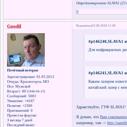
Отредактировано SLAVA1 (23.0
0
Goodil
Поделиться
23.06.2018 11:09
#p146240,SLAVA1 н
Для инфракрасных дио
Почётный ветеран
#p146241,SLAVA1 н
Зарегистрирован
: 01.05.2013
Каким лазером извест
Откуда:
Красногорск, МО
Пол:
Мужской
китайский лазер с не
Возраст:
80
[1946-04-15]
Сообщений:
5083
Уважение:
+4187
Позитив:
+2360
Здравствуйте, ГУФ SLAVA1!
Приглашений:
0
Провел на форуме:
Я думаю, что
Вам совершенн
3 месяца 7 дней
например, там ->
http://saml
Последний визит: