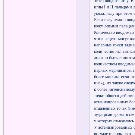
этого вводить иглу. 
иглы I и II пальцами 
укола; иглу при этом 
Если иглу нужно ввод
кожу левыми пальцам
Количество вводимых 
что в рецепт могут в
непарные точки задне
количество игл завис
должно быть слишком
количеством вводимых
парных меридианов, п
более мягким, если и
низ»), их также следу
к более интенсивному
точки общего действия
астенизированных бол
отдаленных точек (ино
зудящими дерматозами
у которых отмечались
У астенизированных 
вначале использовать 