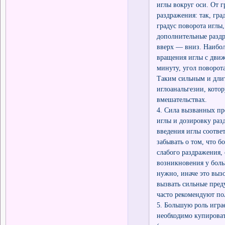
иглы вокруг оси. От 
раздражения: так, гра
градус поворота иглы
дополнительные разд
вверх — вниз. Наибол
вращения иглы с движ
минуту, угол поворота
Таким сильным и длит
иглоанальгезии, кото
вмешательствах.
4. Сила вызванных пр
иглы и дозировку раз
введения иглы соотве
забывать о том, что 
слабого раздражения,
возникновения у боль
нужно, иначе это выз
вызвать сильные пре
часто рекомендуют по
5. Большую роль играе
необходимо купироват