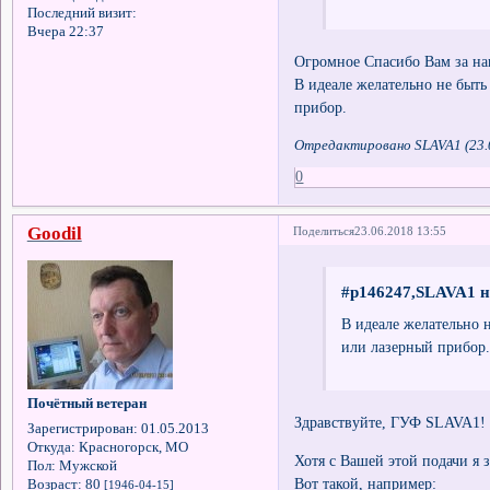
Последний визит:
Вчера 22:37
Огромное Спасибо Вам за н
В идеале желательно не быт
прибор.
Отредактировано SLAVA1 (23.0
0
Goodil
Поделиться
23.06.2018 13:55
#p146247,SLAVA1 н
В идеале желательно 
или лазерный прибор.
Почётный ветеран
Здравствуйте, ГУФ SLAVA1!
Зарегистрирован
: 01.05.2013
Откуда:
Красногорск, МО
Хотя с Вашей этой подачи я 
Пол:
Мужской
Вот такой, например:
Возраст:
80
[1946-04-15]