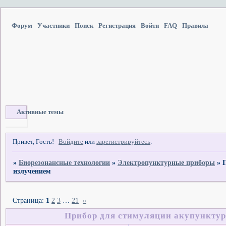
Форум
Участники
Поиск
Регистрация
Войти
FAQ
Правила
Активные темы
Привет, Гость!
Войдите
или
зарегистрируйтесь
.
»
Биорезонансные технологии
»
Электропунктурные приборы
»
излучением
Страница:
1
2
3
…
21
»
Прибор для стимуляции акупункту