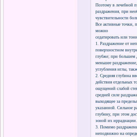
Поэтому в лечебной п
раздражения, при нео
чувствительности бол
Все активные точки, 
можно
седатировать или тон
1. Раздражение от не
поверхностном внутр
глубже; при большем 
меньшее раздражение,
углубления иглы, так
2. Средняя глубина в
действия отдельных т
ощущений слабой степ
средней силе раздраж
выходящее за пределы
указанной. Сильное р
глубину, при этом до
зоной их иррадиации.
3. Помимо раздражени
неподвижно на опред