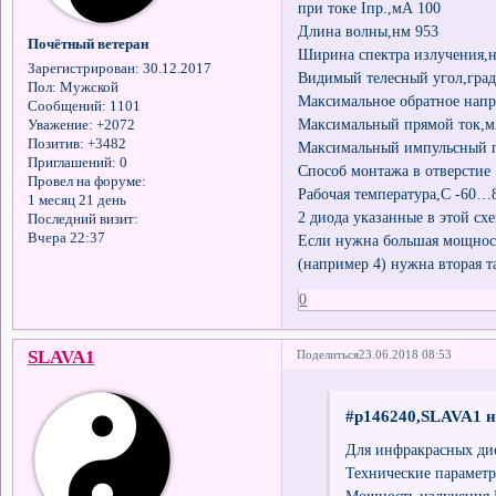
при токе Iпр.,мА 100
Длина волны,нм 953
Почётный ветеран
Ширина спектра излучения,
Зарегистрирован
: 30.12.2017
Видимый телесный угол,град
Пол:
Мужской
Максимальное обратное напр
Сообщений:
1101
Максимальный прямой ток,м
Уважение:
+2072
Позитив:
+3482
Максимальный импульсный п
Приглашений:
0
Способ монтажа в отверстие
Провел на форуме:
Рабочая температура,С -60…
1 месяц 21 день
2 диода указанные в этой сх
Последний визит:
Вчера 22:37
Если нужна большая мощност
(например 4) нужна вторая т
0
SLAVA1
Поделиться
23.06.2018 08:53
#p146240,SLAVA1 н
Для инфракрасных дио
Технические парамет
Мощность излучения 