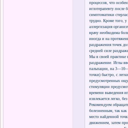
процессов, что особен
иглотерапевту после б
симптоматики стерлас
трудно. Кроме того, 
аллергизация организ
врачу необходима бол
иногда и на протяжен
раздражения точек до
средней силе раздраж
Мы в своей практике 
раздражение. Иглы вв
пальпации, на 3—10—
точки) быстро, с лег
предусмотренных ощущ
стимуляции предусмо
времени выведения игл
извлекается легко, бе
Рекомендуем обращать
болезненным, так как
место найденной точ
движением, затем про