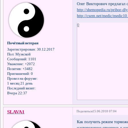
Олег Викторович предлагал 
http://shemopedia.ru/pribor-dl
http://cxem.net/medic/medic10
0
Почётный ветеран
Зарегистрирован
: 30.12.2017
Пол:
Мужской
Сообщений:
1101
Уважение:
+2072
Позитив:
+3482
Приглашений:
0
Провел на форуме:
1 месяц 21 день
Последний визит:
Вчера 22:37
SLAVA1
Поделиться
15.06.2018 07:04
Как получить режим торможе
настороженно отношусь к ки