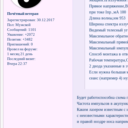
Прямое напряжение,В
при токе Iпр.,мА 100
Почётный ветеран
Длина волны,нм 953
Зарегистрирован
: 30.12.2017
Ширина спектра излу
Пол:
Мужской
Видимый телесный уго
Сообщений:
1101
Уважение:
+2072
Максимальное обратн
Позитив:
+3482
Максимальный прямой
Приглашений:
0
Максимальный импуль
Провел на форуме:
Способ монтажа в отв
1 месяц 21 день
Последний визит:
Рабочая температура,
Вчера 22:37
2 диода указанные в 
Если нужна большая м
сеанс (например 4) н
Будет работоспособна схема 
Частота импульсов в акупунк
Каким лазером известным с 
с неизвестными характерист
и правой ноздре носа напри