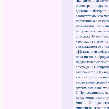
(например, при тяжел
стенокардии и другие
достаточно быстрого 
соответствующего мер
получения капли кров
наименьшие. Применяе
6. Существует методи
20 и даже 30 мин (ин
«тонизация в течение
с оставлением ее в т
эффекта), а во избеж
покачивают, вибрирую
продолжительностью 
возбуждения, наприме
запорах и т.п. Однако
экспозиции игл и пер
раздражения средней
можно, увеличив коли
7. При седативном ме
предусмотренные ощу
мин, 1—2 ч и до неск
микроиглы, дающие ме