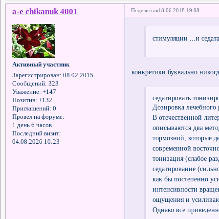
a-e chikanuk 4001
Поделиться
18.06.2018 19:08
стимуляции ...и седат
Активный участник
конкретики буквально никогд
Зарегистрирован
: 08.02.2015
Сообщений:
323
Уважение:
+147
седатировать тонизир
Позитив:
+132
Дозировка лечебного 
Приглашений:
0
В отечественной лите
Провел на форуме:
1 день 6 часов
описываются два мет
Последний визит:
тормозной, которые д
04.08.2026 10:23
современной восточно
тонизация (слабое ра
седатирование (сильно
как бы постепенно ус
интенсивности враще
ощущения и усиливаю
Однако все приведенн