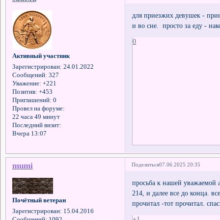
для приезжих девушек - прин
и во сне. просто за еду - на
0
Активный участник
Зарегистрирован
: 24.01.2022
Сообщений:
327
Уважение:
+221
Позитив:
+453
Приглашений:
0
Провел на форуме:
22 часа 49 минут
Последний визит:
Вчера 13:07
mumi
Поделиться
07.06.2025 20:35
просьба к нашей уважаемой 
214, и далее все до конца. в
Почётный ветеран
прочитал -тот прочитал. спас
Зарегистрирован
: 15.04.2016
+1
Сообщений:
1092