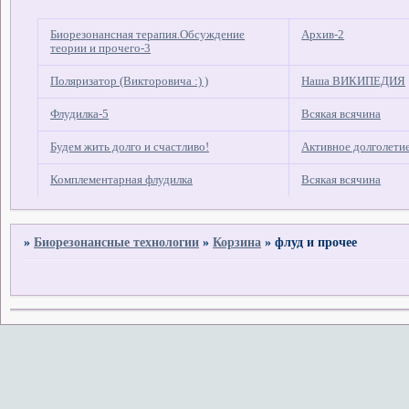
Биорезонансная терапия.Обсуждение
Архив-2
теории и прочего-3
Поляризатор (Викторовича :) )
Наша ВИКИПЕДИЯ
Флудилка-5
Всякая всячина
Будем жить долго и счастливо!
Активное долголети
Комплементарная флудилка
Всякая всячина
»
Биорезонансные технологии
»
Корзина
»
флуд и прочее