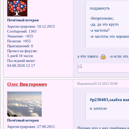
поддакнуть
-биорезонанс,
Почётный ветеран
-да, да это круто
Зарегистрирован
: 10.12.2015
-а частоты?
Сообщений:
1363
-и частоты это хорошо
Уважение:
+655
Позитив:
+955
Приглашений:
0
Провел на форуме:
а что такого
-а если это
5 дней 16 часов
Последний визит:
+1
04.08.2026 12:17
Олег Викторович
Поделиться
10.12.2025 20:08
#p230403,saafxu на
и затихло
Почётный ветеран
Зарегистрирован
: 27.06.2011
Потому что у них проблема в