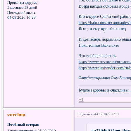
Т.е. осталось общение в Одн
Провел на форуме:
Вчера ватцап обновил вроде 
5 месяцев 18 дней
Последний визит:
Кто в курсе Скайп ещё работа
04.08.2026 10:29
https://habr.com/ru/companies/
Ясно, и ему пришёл конец
И где теперь нормально обща
Пока только Вконтакте
Что вообще ещё есть
https://www.rustore.ru/prostor
https://www.unisender.com/ru/b
Отредактировано Олег Викторо
Будьте здоровы и счастливы.
+1
vorchun
Поделиться
14.12.2025 12:32
Почётный ветеран
#p230460,Олег Вик
Зарегистрирован
: 25.02.2010