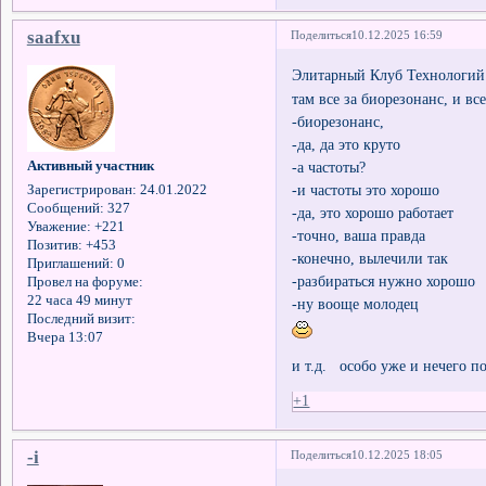
saafxu
Поделиться
10.12.2025 16:59
Элитарный Клуб Технологи
там все за биорезонанс, и вс
-биорезонанс,
-да, да это круто
Активный участник
-а частоты?
-и частоты это хорошо
Зарегистрирован
: 24.01.2022
Сообщений:
327
-да, это хорошо работает
Уважение:
+221
-точно, ваша правда
Позитив:
+453
-конечно, вылечили так
Приглашений:
0
-разбираться нужно хорошо
Провел на форуме:
22 часа 49 минут
-ну вооще молодец
Последний визит:
Вчера 13:07
и т.д. особо уже и нечего 
+1
-i
Поделиться
10.12.2025 18:05