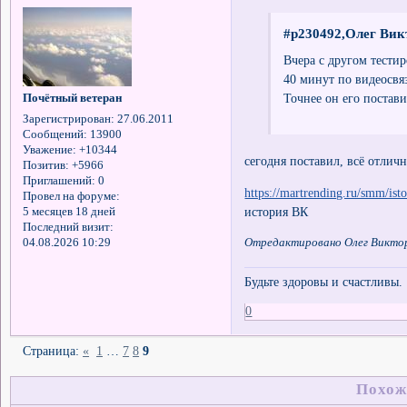
#p230492,Олег Вик
Вчера с другом тести
40 минут по видеосвяз
Точнее он его постави
Почётный ветеран
Зарегистрирован
: 27.06.2011
Сообщений:
13900
Уважение:
+10344
сегодня поставил, всё отлич
Позитив:
+5966
Приглашений:
0
https://martrending.ru/smm/ist
Провел на форуме:
история ВК
5 месяцев 18 дней
Последний визит:
04.08.2026 10:29
Отредактировано Олег Викторо
Будьте здоровы и счастливы.
0
Страница:
«
1
…
7
8
9
Похож