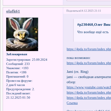
olafk61
Поделиться
14.12.2025 21:11
#p230460,Олег Вик
Что вообще ещё есть
https://4pda.to/forum/index.
Заблокирован
пока возможно:
Зарегистрирован
: 25.09.2024
https://4pda.to/forum/index.
Сообщений:
233
Уважение:
+193
Jami (ex. Ring)
Позитив:
+186
jami — свободная альтернат
Приглашений:
0
Провел на форуме:
обзор:
2 дня 6 часов
https://www.youtube.com/wa
Предупреждения:
2.
https://4pda.to/forum/index.
Последний визит:
https://4pda.to/forum/index.
21.12.2025 01:50
Ссылка