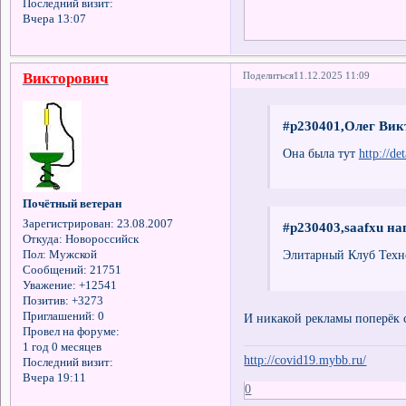
Последний визит:
Вчера 13:07
Викторович
Поделиться
11.12.2025 11:09
#p230401,Олег Вик
Она была тут
http://de
Почётный ветеран
Зарегистрирован
: 23.08.2007
#p230403,saafxu на
Откуда:
Новороссийск
Элитарный Клуб Тех
Пол:
Мужской
Сообщений:
21751
Уважение:
+12541
Позитив:
+3273
Приглашений:
0
И никакой рекламы поперёк
Провел на форуме:
1 год 0 месяцев
http://covid19.mybb.ru/
Последний визит:
Вчера 19:11
0