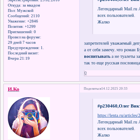
Откуда:
за мкадом
Легендарный Мail.ru 
Пол:
Мужской
всех пользователей.
Сообщений:
2110
Уважение:
+2846
Жалко
Позитив:
+1299
Приглашений:
0
Провел на форуме:
29 дней 7 часов
запретителей уважаемый деп
Предупреждения:
1.
а от себя замечу..что роман 
Последний визит:
воспитывать
а не туалеты з
Вчера 21:19
так то еще русская пословица
0
И.Ко
Поделиться
14.12.2025 20:33
#p230460,Олег Вик
https://lenta.ru/articles
Легендарный Мail.ru 
всех пользователей.
Жалко