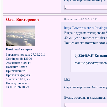
Отредактировано olafk61 (14.
0
Олег Викторович
Поделиться
15.12.2025 07:44
https://www.rustore.ru/catalog
Вчера с другом тестировали
40 минут по видеосвязи без 
Точнее он его поставил этот
Почётный ветеран
Зарегистрирован
: 27.06.2011
#p230489,И.Ко напи
Сообщений:
13900
Max не рассматривает
Уважение:
+10344
Позитив:
+5966
Приглашений:
0
Провел на форуме:
Нет
.
5 месяцев 18 дней
Последний визит:
04.08.2026 10:29
Отредактировано Олег Викторо
Будьте здоровы и счастливы.
0