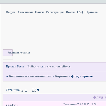
Форум
Участники
Поиск
Регистрация
Войти
FAQ
Правила
Активные темы
Привет, Гость!
Войдите
или
зарегистрируйтесь
.
»
Биорезонансные технологии
»
Корзина
»
флуд и прочее
Страница:
«
1
…
7
8
9
флуд 
saafxu
Поделиться
07.06.2025 12:36