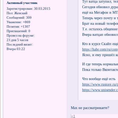
Тут ватца затупил, те
Активный участник
Сегодня обновил дурак
Зарегистрирован
: 30.03.2015
ещё на Мегафон и МТС
Пол:
Женский
Теперь через почту и т
Сообщений:
309
Уважение:
+869
Брат на новый телефон
Позитив:
+1307
Т.е. осталось общение
Приглашений:
0
Вчера ватцап обновил 
Провел на форуме:
23 дня 5 часов
Кто в курсе Скайп ещё
Последний визит:
https://habr.com/ru/com
Вчера 03:22
Ясно, и ему пришёл к
И где теперь нормальн
Пока только Вконтакт
Что вообще ещё есть
https://www.rustore.ru/
https://www.unisender.c
Max не рассматриваете?
+1