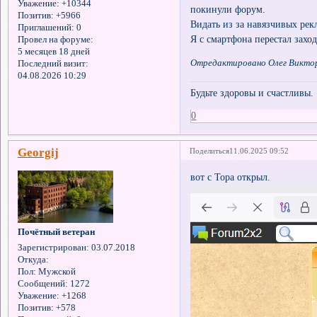
Уважение:
+10344
покинули форум.
Позитив:
+5966
Видать из за навязчивых рек
Приглашений:
0
Я с смартфона перестал заход
Провел на форуме:
5 месяцев 18 дней
Отредактировано Олег Викторо
Последний визит:
04.08.2026 10:29
Будьте здоровы и счастливы.
0
Georgij
Поделиться
11.06.2025 09:52
вот с Тора открыл.
Почётный ветеран
Зарегистрирован
: 03.07.2018
Откуда:
Пол:
Мужской
Сообщений:
1272
Уважение:
+1268
Позитив:
+578