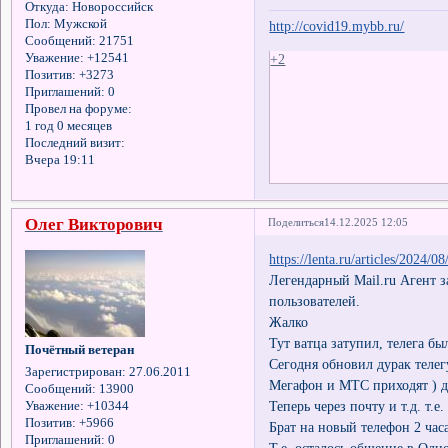
Откуда:
Новороссийск
Пол:
Мужской
http://covid19.mybb.ru/
Сообщений:
21751
+2
Уважение:
+12541
Позитив:
+3273
Приглашений:
0
Провел на форуме:
1 год 0 месяцев
Последний визит:
Вчера 19:11
Олег Викторович
Поделиться
14.12.2025 12:05
https://lenta.ru/articles/2024/08
Легендарный Мail.ru Агент з
пользователей.
Жалко
Тут ватца затупил, телега бы
Почётный ветеран
Сегодня обновил дурак телег
Зарегистрирован
: 27.06.2011
Мегафон и МТС приходят ) д
Сообщений:
13900
Теперь через почту и т.д. т.е
Уважение:
+10344
Позитив:
+5966
Брат на новый телефон 2 часа
Приглашений:
0