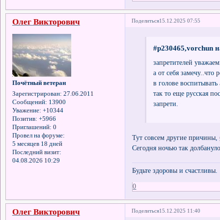
Олег Викторович
Поделиться
15.12.2025 07:55
#p230465,vorchun н
запретителей уважае
а от себя замечу..что
в голове воспитывать 
Почётный ветеран
так то еще русская пос
Зарегистрирован
: 27.06.2011
Сообщений:
13900
запрети.
Уважение:
+10344
Позитив:
+5966
Приглашений:
0
Провел на форуме:
Тут совсем другие причины,
5 месяцев 18 дней
Сегодня ночью так долбануло,
Последний визит:
04.08.2026 10:29
Будьте здоровы и счастливы.
0
Олег Викторович
Поделиться
15.12.2025 11:40