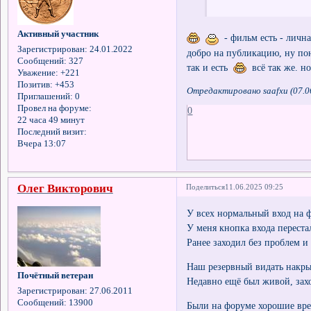
Активный участник
- фильм есть - личн
Зарегистрирован
: 24.01.2022
добро на публикацию, ну пон
Сообщений:
327
так и есть
всё так же. но
Уважение:
+221
Позитив:
+453
Отредактировано saafxu (07.0
Приглашений:
0
Провел на форуме:
0
22 часа 49 минут
Последний визит:
Вчера 13:07
Олег Викторович
Поделиться
11.06.2025 09:25
У всех нормальный вход на
У меня кнопка входа переста
Ранее заходил без проблем и 
Наш резервный видать накр
Почётный ветеран
Недавно ещё был живой, зах
Зарегистрирован
: 27.06.2011
Сообщений:
13900
Были на форуме хорошие вре