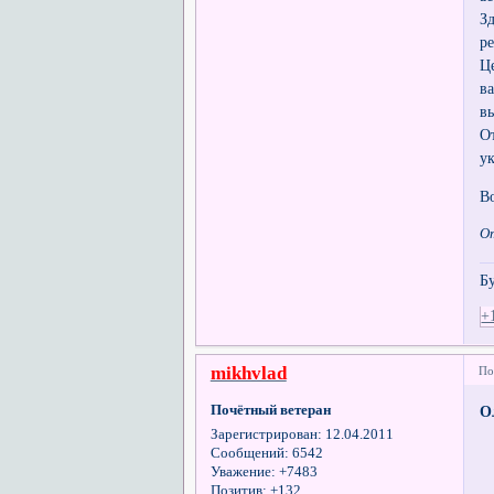
З
р
Ц
в
в
О
у
В
О
Б
+
mikhvlad
По
Почётный ветеран
О
Зарегистрирован
: 12.04.2011
Сообщений:
6542
Уважение:
+7483
Позитив:
+132