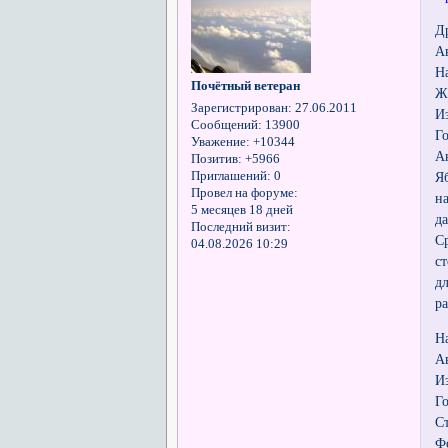
Д
А
Н
Почётный ветеран
Ж
Зарегистрирован
: 27.06.2011
И
Сообщений:
13900
Г
Уважение:
+10344
А
Позитив:
+5966
Приглашений:
0
Я
Провел на форуме:
н
5 месяцев 18 дней
д
Последний визит:
С
04.08.2026 10:29
с
д
р
Н
А
И
Г
С
Фо