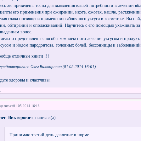
десь же приведены тесты для выявления вашей потребности в лечении яб
ецепты его применения при ожирении, икоте, ожогах, кашле, растяжени
елая глава посвящена применению яблочного уксуса в косметике. Вы най
анн, обтираний и ополаскиваний. Научитесь с его помощью ухаживать за 
ыпадением волос.
тдельно представлены способы комплексного лечения уксусом и продукта
ксусом и йодом пародонтоза, головных болей, бессонницы и заболевани
ообще отличные книги !!!
тредактировано Олег Викторович (01.05.2014 16:01)
удьте здоровы и счастливы.
1
делиться
01.05.2014 16:16
лег Викторович
написал(а)
Принимаю третий день давление в норме