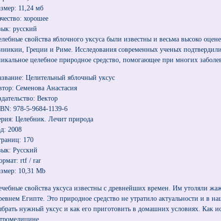
азмер: 11,24 мб
ачество: хорошее
зык: русский
елебные свойства яблочного уксуса были известны и весьма высоко оцене
иникии, Греции и Риме. Исследования современных ученых подтвердили,
никальное целебное природное средство, помогающее при многих заболе
азвание: Целительный яблочный уксус
втор: Семенова Анастасия
здательство: Вектор
SBN: 978-5-9684-1139-6
ерия: Целебник. Лечит природа
од: 2008
траниц: 170
зык: Русский
рмат: rtf / rar
азмер: 10,31 Mb
ечебные свойства уксуса известны с древнейших времен. Им утоляли жаж
ревнем Египте. Это природное средство не утратило актуальности и в на
ыбрать нужный уксус и как его приготовить в домашних условиях. Как ис
стромедицине.