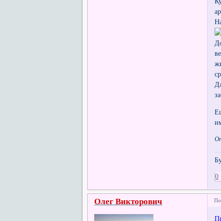
К
а
Н
Д
в
ж
с
Д
з
Е
и
О
Б
0
Олег Викторович
По
П