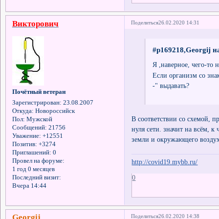
Викторович
Поделиться
26.02.2020 14:31
#p169218,Georgij н
Я ,наверное, чего-то 
Если организм со знак
-" выдавать?
Почётный ветеран
Зарегистрирован
: 23.08.2007
Откуда:
Новороссийск
В соответствии со схемой, 
Пол:
Мужской
Сообщений:
21756
нуля сети. значит на всём, 
Уважение:
+12551
земли и окружающего возду
Позитив:
+3274
Приглашений:
0
Провел на форуме:
http://covid19.mybb.ru/
1 год 0 месяцев
0
Последний визит:
Вчера 14:44
Georgij
Поделиться
26.02.2020 14:38