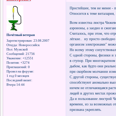
Простейшее, тем не менее - 
Относится к теме виталария,
Всем известна люстра Чижевс
аэроионы, а заодно и сжигаю
Считалось, при этом, что от
Почётный ветеран
лёгкие.. ну просто свободн
Зарегистрирован
: 23.08.2007
организм электронами" можн
Откуда:
Новороссийск
Но всему этому сопутствова
Пол:
Мужской
Сообщений:
21756
С одной стороны, физики и 
Уважение:
+12551
в ступор. При многократном 
Позитив:
+3274
дыбом, как будто они реальн
Приглашений:
0
при скорбном молчании изме
Провел на форуме:
1 год 0 месяцев
С другой стороны, существуе
Последний визит:
способствуют аномально высо
Вчера 14:44
ничем не отличающаяся раст
людей в других местах прож
Да и пользование люстрой Чи
времени, из за возможных от
призвана укреплять.