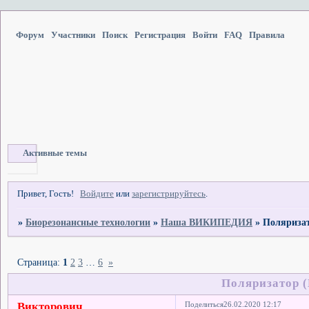
Форум
Участники
Поиск
Регистрация
Войти
FAQ
Правила
Активные темы
Привет, Гость!
Войдите
или
зарегистрируйтесь
.
»
Биорезонансные технологии
»
Наша ВИКИПЕДИЯ
»
Поляризат
Страница:
1
2
3
…
6
»
Поляризатор (
Викторович
Поделиться
26.02.2020 12:17