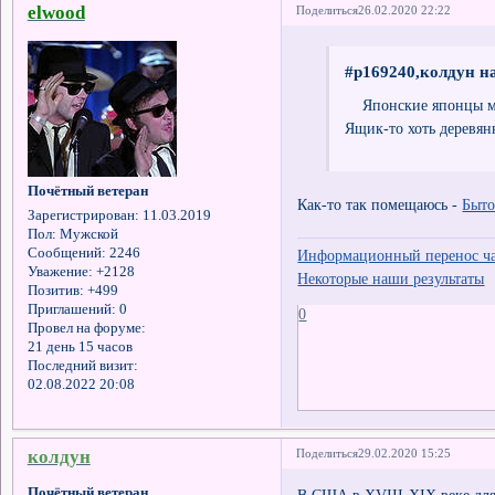
elwood
Поделиться
26.02.2020 22:22
#p169240,колдун на
Японские японцы мог
Ящик-то хоть деревя
Почётный ветеран
Как-то так помещаюсь -
Быто
Зарегистрирован
: 11.03.2019
Пол:
Мужской
Сообщений:
2246
Информационный перенос час
Уважение:
+2128
Некоторые наши результаты
Позитив:
+499
Приглашений:
0
0
Провел на форуме:
21 день 15 часов
Последний визит:
02.08.2022 20:08
колдун
Поделиться
29.02.2020 15:25
Почётный ветеран
В США в XVIII-XIX веке для