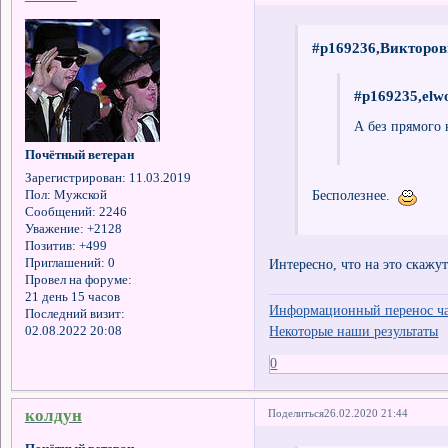
#p169236,Викторов
#p169235,elw
А без прямого 
Почётный ветеран
Зарегистрирован
: 11.03.2019
Бесполезнее.
Пол:
Мужской
Сообщений:
2246
Уважение:
+2128
Позитив:
+499
Приглашений:
0
Интересно, что на это скаж
Провел на форуме:
21 день 15 часов
Информационный перенос час
Последний визит:
Некоторые наши результаты
02.08.2022 20:08
0
колдун
Поделиться
26.02.2020 21:44