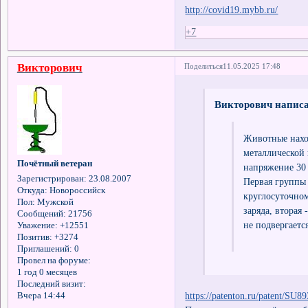
http://covid19.mybb.ru/
+7
Викторович
Поделиться
11.05.2025 17:48
Викторович написа
Животные наход
металлической 
Почётный ветеран
напряжение 30 
Зарегистрирован
: 23.08.2007
Первая группы
Откуда:
Новороссийск
круглосуточном
Пол:
Мужской
заряда, вторая
Сообщений:
21756
не подвергаетс
Уважение:
+12551
Позитив:
+3274
Приглашений:
0
Провел на форуме:
1 год 0 месяцев
Последний визит:
https://patenton.ru/patent/SU
Вчера 14:44