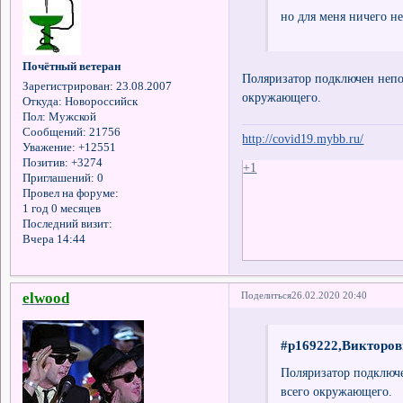
но для меня ничего не
Почётный ветеран
Поляризатор подключен непос
Зарегистрирован
: 23.08.2007
окружающего.
Откуда:
Новороссийск
Пол:
Мужской
Сообщений:
21756
http://covid19.mybb.ru/
Уважение:
+12551
Позитив:
+3274
+1
Приглашений:
0
Провел на форуме:
1 год 0 месяцев
Последний визит:
Вчера 14:44
elwood
Поделиться
26.02.2020 20:40
#p169222,Викторов
Поляризатор подключе
всего окружающего.