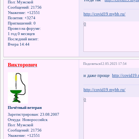
Пол:
Мужской
Сообщений:
21756
Уважение:
+12551
http://covid19.mybb.ru/
Позитив:
+3274
Приглашений:
0
0
Провел на форуме:
1 год 0 месяцев
Последний визит:
Вчера 14:44
Викторович
Поделиться
12.05.2025 17:54
и даже проще
http://covid19
http://covid19.mybb.ru/
0
Почётный ветеран
Зарегистрирован
: 23.08.2007
Откуда:
Новороссийск
Пол:
Мужской
Сообщений:
21756
Уважение:
+12551