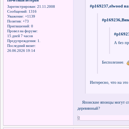
Почётный ветеран
#p169237,elwood на
Зарегистрирован
: 21.11.2008
Сообщений:
1316
Уважение:
+1139
#p169236,Вик
Позитив:
+73
Приглашений:
0
Провел на форуме:
#p16923
15 дней 7 часов
Предупреждения:
1.
А без пр
Последний визит:
26.06.2026 19:14
Бесполезнее.
Интересно, что на эт
Японские японцы могут спр
деревянный?
0