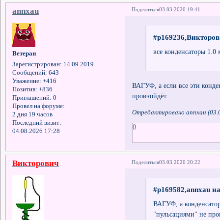
annxau
Поделиться
03.03.2020 19:41
#p169236,Викторов
все конденсаторы 1.0
Ветеран
Зарегистрирован
: 14.09.2019
Сообщений:
643
Уважение:
+416
ВАГУФ, а если все эти конде
Позитив:
+836
произойдёт.
Приглашений:
0
Провел на форуме:
Отредактировано annxau (03.0
2 дня 19 часов
Последний визит:
0
04.08.2026 17:28
Викторович
Поделиться
03.03.2020 20:22
#p169582,annxau на
ВАГУФ, а конденсатор
"пульсациями" не про