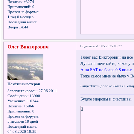
Позитив:
+3274
Приглашений:
0
Провел на форуме:
1 год 0 месяцев
Последний визит:
Вчера 14:44
Олег Викторович
Поделиться
13.05.2025 06:37
Тянет вас Викторович на всё
Лувсана почитайте, какое у 
А на БАТ не более 0.8 вольт.
Тоже самое мнение было у В
Почётный ветеран
Отредактировано Олег Викторо
Зарегистрирован
: 27.06.2011
Сообщений:
13900
Будьте здоровы и счастливы.
Уважение:
+10344
Позитив:
+5966
0
Приглашений:
0
Провел на форуме:
5 месяцев 18 дней
Последний визит:
04.08.2026 10:29