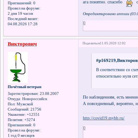
ага понятно. спасибо
ор
Приглашений:
0
Провел на форуме:
2 дня 19 часов
Отредактировано annxau (03.0
Последний визит:
0
04.08.2026 17:28
Викторович
Поделиться
11.05.2020 12:02
#p169219,Викторов
В соответствии со сх
относительно нуля сет
Почётный ветеран
Зарегистрирован
: 23.08.2007
По наблюдениям, есть мнение
Откуда:
Новороссийск
А повседневный, вероятно, н
Пол:
Мужской
Сообщений:
21756
Уважение:
+12551
http://covid19.mybb.ru/
Позитив:
+3274
Приглашений:
0
0
Провел на форуме:
1 год 0 месяцев