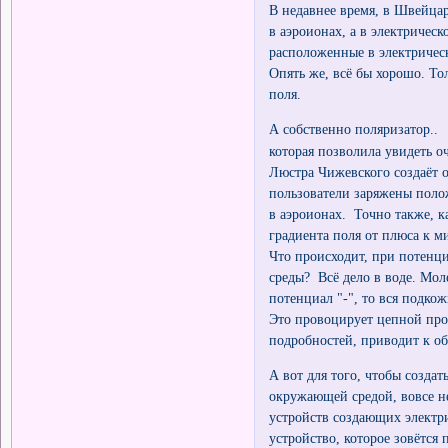
В недавнее время, в Швейцар
в аэроионах, а в электриче
расположенные в электричес
Опять же, всё бы хорошо. То
поля.
А собственно поляризатор.
которая позволила увидеть о
Люстра Чижевского создаёт 
пользователи заряжены пол
в аэроионах. Точно также, 
градиента поля от плюса к 
Что происходит, при потенц
среды? Всё дело в воде. Мо
потенциал "-", то вся подко
Это провоцирует цепной про
подробностей, приводит к о
А вот для того, чтобы созд
окружающей средой, вовсе н
устройств создающих электри
устройство, которое зовётся