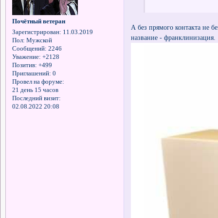
Почётный ветеран
А без прямого контакта не б
Зарегистрирован
: 11.03.2019
название - франклинизация.
Пол:
Мужской
Сообщений:
2246
Уважение:
+2128
Позитив:
+499
Приглашений:
0
Провел на форуме:
21 день 15 часов
Последний визит:
02.08.2022 20:08