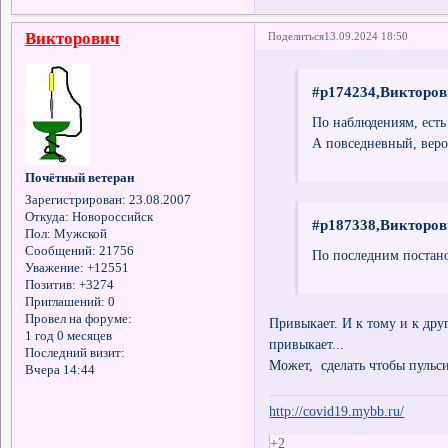
Викторович
Поделиться
13.09.2024 18:50
#p174234,Викторов
По наблюдениям, есть
А повседневный, веро
Почётный ветеран
Зарегистрирован
: 23.08.2007
Откуда:
Новороссийск
#p187338,Викторов
Пол:
Мужской
Сообщений:
21756
По последним постан
Уважение:
+12551
Позитив:
+3274
Приглашений:
0
Провел на форуме:
Привыкает. И к тому и к друг
1 год 0 месяцев
привыкает...
Последний визит:
Может, сделать чтобы пульсир
Вчера 14:44
http://covid19.mybb.ru/
+2