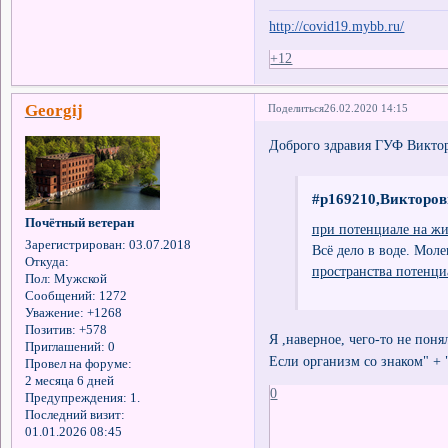
http://covid19.mybb.ru/
+12
Georgij
Поделиться
26.02.2020 14:15
Доброго здравия ГУФ Викто
#p169210,Викторов
Почётный ветеран
при потенциале на жи
Зарегистрирован
: 03.07.2018
Всё дело в воде. Мол
Откуда:
пространства потенци
Пол:
Мужской
Сообщений:
1272
Уважение:
+1268
Позитив:
+578
Я ,наверное, чего-то не поня
Приглашений:
0
Если организм со знаком" + "
Провел на форуме:
2 месяца 6 дней
0
Предупреждения:
1.
Последний визит:
01.01.2026 08:45