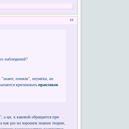
64
о из наблюдений?
 "знают, поняли", неумёхи, не
 пытаются критиковать
практиков
, а ци, к каковой обращается при
на как раз на хорошем знании теории,