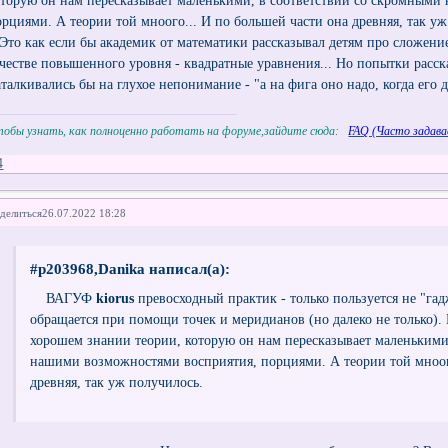
оторую он нам пересказывает маленькими, в соответствии со скромным
орциями. А теории той мноого... И по большей части она древняя, так уж
то как если бы академик от математики рассказывал детям про сложени
ачестве повышенного уровня - квадратные уравнения... Но попытки расс
аталкивались бы на глухое непонимание - "а на фига оно надо, когда его 
обы узнать, как полноценно работать на форуме,зайдите сюда:
FAQ (Часто задава
4
делиться
26.07.2022 18:28
#p203968,Danika написал(а):
ВАГУФ
kiorus
превосходный практик - только пользуется не "гад
обращается при помощи точек и меридианов (но далеко не только). 
хорошем знании теории, которую он нам пересказывает маленькими
нашими возможностями восприятия, порциями. А теории той мноого
древняя, так уж получилось.