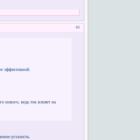
63
лее эффективной.
о нового, ведь ток влияет на
ение-усталость.