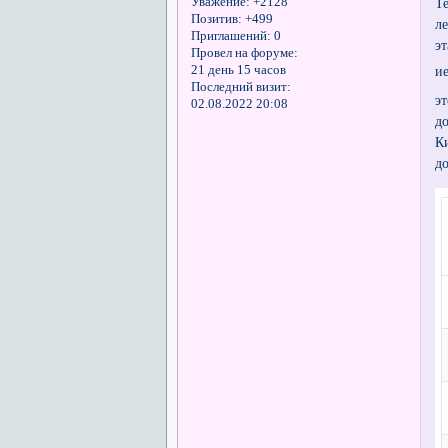
Уважение:
+2128
Т
Позитив:
+499
л
Приглашений:
0
эт
Провел на форуме:
21 день 15 часов
и
Последний визит:
э
02.08.2022 20:08
д
К
д