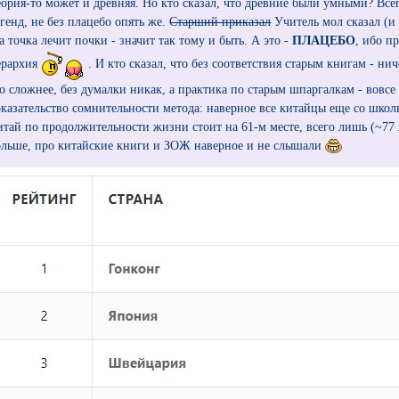
еория-то может и древняя. Но кто сказал, что древние были умными? Все
егенд, не без плацебо опять же.
Старший приказал
Учитель мол сказал (и 
а точка лечит почки - значит так тому и быть. А это -
ПЛАЦЕБО
, ибо п
ерархия
. И кто сказал, что без соответствия старым книгам - нич
то сложнее, без думалки никак, а практика по старым шпаргалкам - вовсе
оказательство сомнительности метода: наверное все китайцы еще со школ
итай по продолжительности жизни стоит на 61-м месте, всего лишь (~77
ольше, про китайские книги и ЗОЖ наверное и не слышали