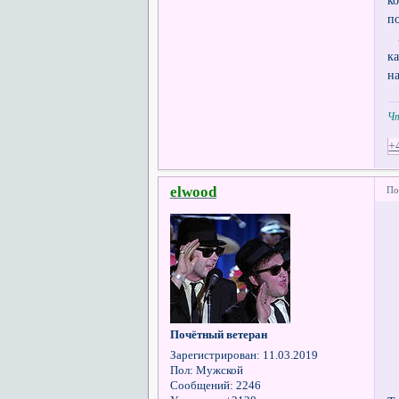
к
п
Э
к
н
Чт
+
elwood
По
Почётный ветеран
Зарегистрирован
: 11.03.2019
Пол:
Мужской
Сообщений:
2246