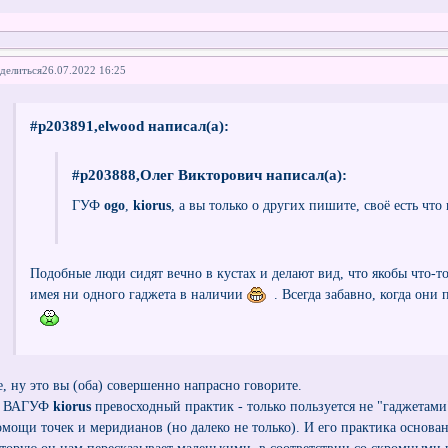
делиться
26.07.2022 16:25
#p203891,elwood написал(а):
#p203888,Олег Викторович написал(а):
ГУФ
ogo
,
kiorus
, а вы только о других пишите, своё есть чт
Подобные люди сидят вечно в кустах и делают вид, что якобы что-то
имея ни одного гаджета в наличии
. Всегда забавно, когда они
е, ну это вы (оба) совершенно напрасно говорите.
ВАГУФ
kiorus
превосходный практик - только пользуется не "гаджетами"
омощи точек и меридианов (но далеко не только). И его практика основа