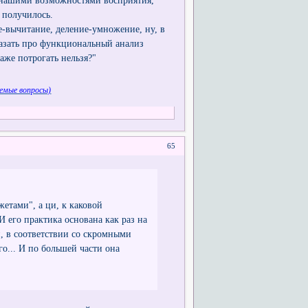
и нашими возможностями восприятия,
 получилось.
е-вычитание, деление-умножение, ну, в
казать про функциональный анализ
даже потрогать нельзя?"
емые вопросы)
65
жетами", а ци, к каковой
И его практика основана как раз на
, в соответствии со скромными
... И по большей части она