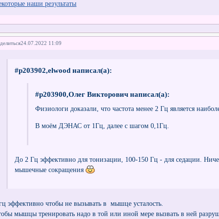
екоторые наши результаты
делиться
24.07.2022 11:09
#p203902,elwood написал(а):
#p203900,Олег Викторович написал(а):
Физиологи доказали, что частота менее 2 Гц является наибо
В моём ДЭНАС от 1Гц, далее с шагом 0,1Гц.
До 2 Гц эффективно для тонизации, 100-150 Гц - для седации. Ничег
мышечные сокращения
 гц эффективно чтобы не вызывать в мышце усталость.
тобы мышцы тренировать надо в той или иной мере вызвать в ней разруш