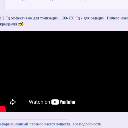
о 2 Гц эффективно для тонизации, 100-150 Гц - для седации. Ничего нов
окращения
нформационный перенос частот веществ, все подробности