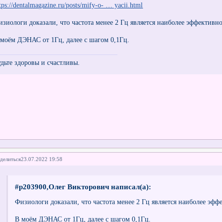
tps://dentalmagazine.ru/posts/mify-o- … yacii.html
изиологи доказали, что частота менее 2 Гц является наиболее эффективн
 моём ДЭНАС от 1Гц, далее с шагом 0,1Гц.
удьте здоровы и счастливы.
делиться
23.07.2022 19:58
#p203900,Олег Викторович написал(а):
Физиологи доказали, что частота менее 2 Гц является наиболее эфф
В моём ДЭНАС от 1Гц, далее с шагом 0,1Гц.