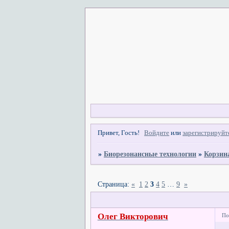
Привет, Гость!
Войдите
или
зарегистрируйт
»
Биорезонансные технологии
»
Корзин
Страница:
«
1
2
3
4
5
…
9
»
Олег Викторович
По