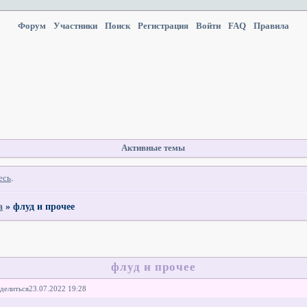
Форум
Участники
Поиск
Регистрация
Войти
FAQ
Правила
Активные темы
есь
.
а
»
флуд и прочее
флуд и прочее
делиться
23.07.2022 19:28