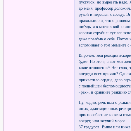
пустячок, но вырезать надо. 
до меня, профессор доложил,
рукой и перешел к соседу. Эг
правильно ли, что о раковом
нибудь, а в московской клин
коротко отрубил: тут всё яс
даже позабыв о себе. Потом 
вспоминает о том моменте с
Впрочем, моя реакция вскоре
будет. Но это я, а вот моя ж
такое отношение? Нет слов, 
впереди всех причин? Однак
прихватило сердце, дело серье
с полнейшей беспомощностью.
«рак», и сравните реакцию с
Ну, ладно, речь шла о реакц
иных, адаптационных реакция
приспособление ко всем изме
вокруг, или жгучий мороз — 
37 градусов. Выше или ниже