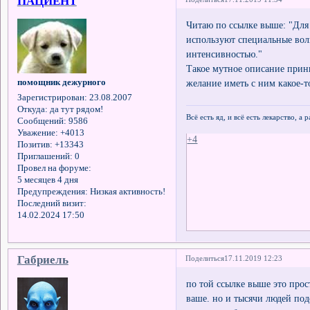
ПАЦИЕНТ
Читаю по ссылке выше: "Для
используют специальные вол
интенсивностью."
Такое мутное описание прин
помощник дежурного
желание иметь с ним какое-т
Зарегистрирован
: 23.08.2007
Откуда:
да тут рядом!
Всё есть яд, и всё есть лекарство, а
Сообщений:
9586
Уважение:
+4013
+4
Позитив:
+13343
Приглашений:
0
Провел на форуме:
5 месяцев 4 дня
Предупреждения:
Низкая активность!
Последний визит:
14.02.2024 17:50
Габриель
Поделиться
17.11.2019 12:23
по той ссылке выше это про
ваше. но и тысячи людей по