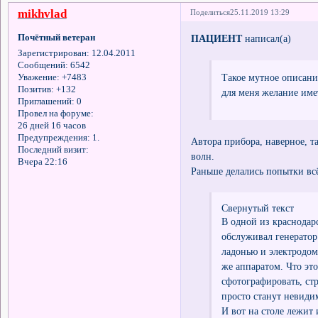
mikhvlad
Поделиться
25.11.2019 13:29
Почётный ветеран
ПАЦИЕНТ
написал(а)
Зарегистрирован
: 12.04.2011
Сообщений:
6542
Такое мутное описани
Уважение:
+7483
Позитив:
+132
для меня желание имет
Приглашений:
0
Провел на форуме:
26 дней 16 часов
Предупреждения:
1.
Автора прибора, наверное, т
Последний визит:
волн.
Вчера 22:16
Раньше делались попытки всё
Свернутый текст
В одной из краснодар
обслуживал генератор 
ладонью и электродом 
же аппаратом. Что эт
сфотографировать, ст
просто станут невиди
И вот на столе лежит