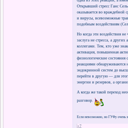
одна из этих реакций, а име
Открывший стресс Ганс Селье
оказывается во враждебной с
и вирусы, всевозможные тр
подобным воздействиям (Сель
Но когда эти воздействия не 
заслуга не стресса, а други
коллегами. Тем, кто уже зна
активация, повышенная акти
физиологические состояния 
реакциями обнаруживаются н
эндокринной систем до высш
перейти в другую — для этог
энергии и резервов, а орган
А когда же такой переход нео
разговор.
Если невозможно, но ГУФу очень х
+7