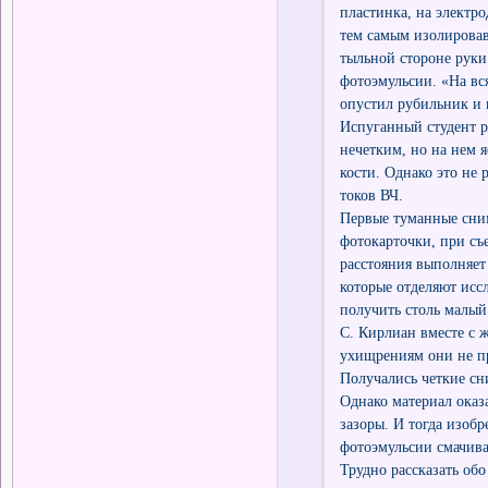
пластинка, на электр
тем самым изолировав
тыльной стороне руки
фотоэмульсии. «На вся
опустил рубильник и 
Испуганный студент р
нечетким, но на нем 
кости. Однако это не 
токов ВЧ.
Первые туманные сним
фотокарточки, при съ
расстояния выполняет
которые отделяют исс
получить столь малый
С. Кирлиан вместе с 
ухищрениям они не пр
Получались четкие сн
Однако материал оказ
зазоры. И тогда изобр
фотоэмульсии смачива
Трудно рассказать об