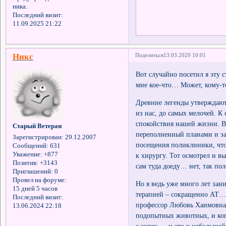
ника.
Последний визит:
11.09.2025 21:22
Никс
Поделиться
13.03.2020 10:01
Вот случайно посетил я эту 
мне кое-что… Может, кому-т
Древние легенды утверждают,
из нас, до самых мелочей. К 
спокойствия нашей жизни. Во
Старый Ветеран
переполненный планами и за
Зарегистрирован
: 29.12.2007
посещения поликлиники, чтоб
Сообщений:
631
Уважение:
+877
к хирургу. Тот осмотрел и вы
Позитив:
+3143
сам туда доеду… нет, так п
Приглашений:
0
Провел на форуме:
Но я ведь уже много лет за
15 дней 5 часов
терапией – сокращенно АТ… 
Последний визит:
профессор Любовь Хаимовна 
13.06.2024 22:18
подопытных животных, и ког
с кулак — и это у небольшой