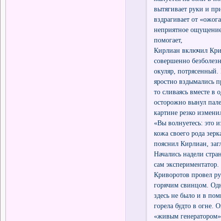
вытягивает руки и пр
вздрагивает от «ожог
неприятное ощущение 
помогает,
Кирлиан включил Крив
совершенно безболезн
окуляр, потрясенный.
яростно вздымались пр
то сливаясь вместе в 
осторожно вынул пале
картине резко измени
«Вы волнуетесь: это 
кожа своего рода зер
пояснил Кирлиан, заг
Начались надели стра
сам экспериментатор.
Криворотов провел ру
горячим свинцом. Одна
здесь не было и в по
горела будто в огне. 
«живым генератором», 