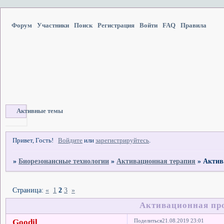
Форум
Участники
Поиск
Регистрация
Войти
FAQ
Правила
Активные темы
Привет, Гость!
Войдите
или
зарегистрируйтесь
.
»
Биорезонансные технологии
»
Активационная терапия
»
Актив
Страница:
«
1
2
3
»
Активационная пр
Goodil
Поделиться
21.08.2019 23:01