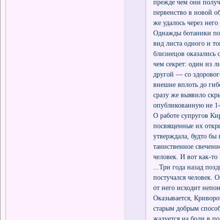
прежде чем они получ
первенство в новой о
же удалось через него
Однажды ботаники поп
вид листа одного и т
близнецов оказались 
чем секрет: один из л
другой — со здоровог
внешне вплоть до гиб
сразу же выявило скр
опубликованную не 1-
О работе супругов Ки
посвященные их откры
утверждала, будто бы
таинственное свечение
человек. И вот как-то
...Три года назад по
постучался человек. 
от него исходит непон
Оказывается, Криворо
старым добрым способ
жалуется на боли в по