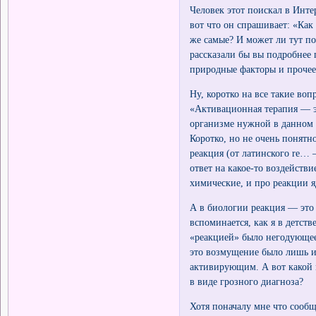
Человек этот поискал в Инте
вот что он спрашивает: «Как 
же самые? И может ли тут по
рассказали бы вы подробнее 
природные факторы и прочее.
Ну, коротко на все такие во
«Активационная терапия — 
организме нужной в данном 
Коротко, но не очень понятно
реакция (от латинского re… 
ответ на какое-то воздейств
химические, и про реакции 
А в биологии реакция — это 
вспоминается, как я в детств
«реакцией» было негодующее 
это возмущение было лишь иг
активирующим. А вот какой м
в виде грозного диагноза?
Хотя поначалу мне что сооб