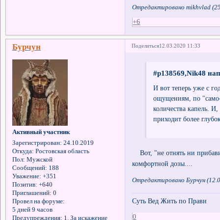
Отредактировано mikhvlad (25
+6
Бурчун
Поделиться
12.03.2020 11:33
#p138569,Nik48 нап
И вот теперь уже с го
ощущениям, по "само-
количества капель. И
приходит более глубок
Активный участник
Зарегистрирован
: 24.10.2019
Откуда:
Ростовская область
Вот, "не отнять ни прибав
Пол:
Мужской
комфортной дозы....
Сообщений:
188
Уважение:
+351
Отредактировано Бурчун (12.0
Позитив:
+640
Приглашений:
0
Суть Вед Жить по Прави
Провел на форуме:
5 дней 9 часов
0
Предупреждения:
1. За искажение