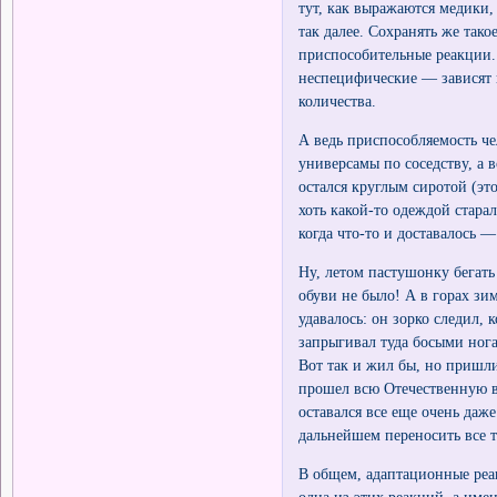
тут, как выражаются медики,
так далее. Сохранять же так
приспособительные реакции. 
неспецифические — зависят н
количества.
А ведь приспособляемость че
универсамы по соседству, а 
остался круглым сиротой (эт
хоть какой-то одеждой старал
когда что-то и доставалось 
Ну, летом пастушонку бегат
обуви не было! А в горах зи
удавалось: он зорко следил, 
запрыгивал туда босыми нога
Вот так и жил бы, но пришли
прошел всю Отечественную в
оставался все еще очень даж
дальнейшем переносить все тя
В общем, адаптационные реа