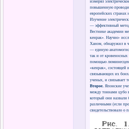
измерял электрическ
повышенную проводимо
европейских странах 
Изучение электрически
— эффективный метод 
Вестнике академии м
кенрак». Научно- исс
Ханом, обнаружил в ч
— единую анатомогис
так и от кровеносных 
помощью люминесцент
«кенрак», состоящей 
связывающих их бонха
ученых, и связывает 
Второе.
Японские уче
между тоннами цубо 
который они назвали 
различными (если про
свидетельствовало о 