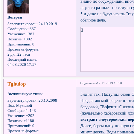
видно по обсуждениям, впол
люди то разные . по сему и с
* и даже не будут искать "г
Ветеран
обычное дело.
Зарегистрирован
: 24.10.2019
Сообщений:
667
0
Уважение:
+387
Позитив:
+802
Приглашений:
0
Провел на форуме:
2 дня 22 часа
Последний визит:
04.08.2026 17:57
Tghuiop
Поделиться
17.11.2019 13:58
Активный участник
Значит так. Наступил сезон 
Предлагаю мой рецепт от эти
Зарегистрирован
: 26.10.2008
Пол:
Мужской
бардовый, "Бефунгин" желат
Сообщений:
143
(желательно хабаровский хф
Уважение:
+202
экстракт элеутерококка пе
Позитив:
+1180
Далее, берем одну полную с
Приглашений:
0
Провел на форуме:
минут десять. Воды примерно