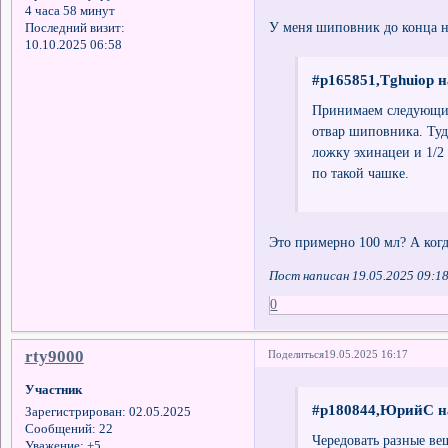
4 часа 58 минут
У меня шиповник до конца н
Последний визит:
10.10.2025 06:58
#p165851,Tghuiop н
Принимаем следующим
отвар шиповника. Туд
ложку эхинацеи и 1/2
по такой чашке.
Это примерно 100 мл? А когд
Пост написан 19.05.2025 09:1
0
rty9000
Поделиться
19.05.2025 16:17
Участник
#p180844,ЮрийС на
Зарегистрирован
: 02.05.2025
Сообщений:
22
Чередовать разные ве
Уважение:
+5