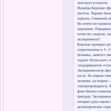
чувствует усталости.
Назавтра Кирлиан сфо
частоты. Хорошо было
порознь. Сомнений не
Но отчего же прикос
ощущение. Передавая 
почти без энергии, п
эксперименты?
Кирлиан проверил диэ
сопротивление в 3—5 
человека, занятого т
ладони тбилисского «
«подзаряжается» гость
Экспериментатор сфот
после. На первом сни
человеке, на втором 
электропроводность. 
фоне бешено клокотал
преграду. Эксперимен
натирает руки каким-
диэлектрическое сопр