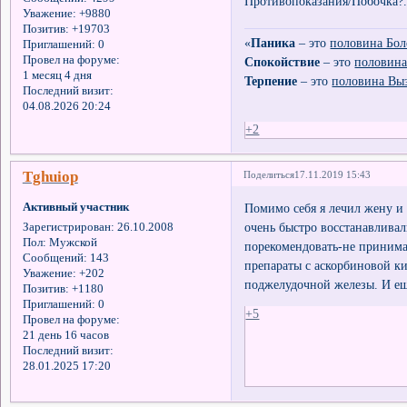
Противопоказания/Побочка?.
Уважение:
+9880
Позитив:
+19703
«
Паника
– это
половина Бол
Приглашений:
0
Провел на форуме:
Спокойствие
– это
половина
1 месяц 4 дня
Терпение
– это
половина Вы
Последний визит:
04.08.2026 20:24
+2
Tghuiop
Поделиться
17.11.2019 15:43
Активный участник
Помимо себя я лечил жену и 
очень быстро восстанавлива
Зарегистрирован
: 26.10.2008
Пол:
Мужской
порекомендовать-не принима
Сообщений:
143
препараты с аскорбиновой ки
Уважение:
+202
поджелудочной железы. И ещё
Позитив:
+1180
Приглашений:
0
+5
Провел на форуме:
21 день 16 часов
Последний визит:
28.01.2025 17:20