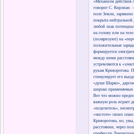
«Механизм действия 
говорит С. Кирлиан. 
поле Земли, заряжено
покрыта нейтральной 
любой знак потенциал
на голову или на тел
(поляризуют) на «пер
положительные заряд
формируется электрич
между ними расстоян
устремляются к «элек
рукам Криворотова. П
стимулирует его вызд
«душе Шарко», дарсон
широко применяемых 
Вот что можно предпо
важную роль играет д
«исцелитель», несмот
«чистоте» своих сеан
Криворотова, но, увы,
расстоянии, через пол
профессор Ленинградс