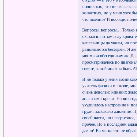
полностью, что не являлось 
животных, но у меня хотя бы
что именно? И вообще, почем
Вопросы, вопросы… Только ко
оказался, по замыслу кроват
капельницы да уколы, но посл
развлекаются беседами. Я же
моими «собеседниками». Да, 
просматривалось по диагона
совете, какой должна быть 
И не только у меня возникаю
учитель физики в школе, мн
очень доволен: никаких жало
анализами крови. Но вот года
ухудшилось настроение и поя
груди, заскакало давление. 
своей части, но несерьезное
прочее. Но в последнем анал
давно! Врачи на это не обр