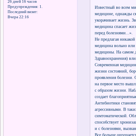
26 дней 16 часов
Предупреждения:
1.
Известный во всем м
Последний визит:
медицине, однажды ск
Вчера 22:16
укорачивает жизнь. Зв
медицина спасает жиз
перед болезнями...».
Не предлагая никакой
медицина вольно или 
медицины. На самом д
Здравоохранения) вли
Современная медицина
жизни состояний, бор
проявления болезни. 
на первое место вышл
с образом жизни. Наб
создает благоприятны
Антибиотики становят
агрессивными. В таки
симтоматической. Обл
способствует хрониза
и с болезнями, вызв
Все больше ощущается