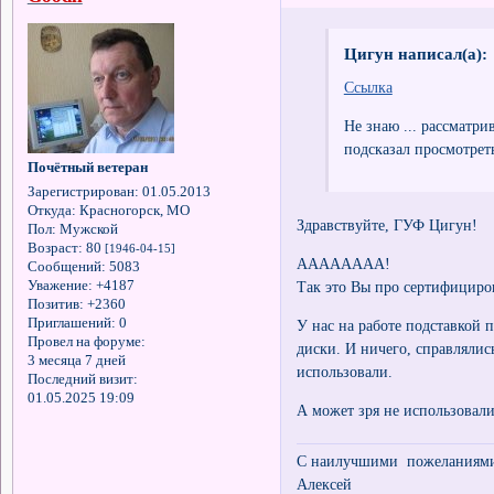
Цигун написал(а):
Ссылка
Не знаю ... рассматрив
подсказал просмотреть
Почётный ветеран
Зарегистрирован
: 01.05.2013
Откуда:
Красногорск, МО
Здравствуйте, ГУФ Цигун!
Пол:
Мужской
Возраст:
80
[1946-04-15]
АААААААА!
Сообщений:
5083
Так это Вы про сертифициро
Уважение:
+4187
Позитив:
+2360
Приглашений:
0
У нас на работе подставкой 
Провел на форуме:
диски. И ничего, справлялис
3 месяца 7 дней
использовали.
Последний визит:
01.05.2025 19:09
А может зря не использовал
С наилучшими пожеланиями 
Алексей