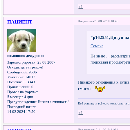
+1
ПАЦИЕНТ
Поделиться
23.08.2019 18:48
#p162551,Цигун на
Ссылка
помощник дежурного
Не знаю ... рассматрив
подсказал просмотреть
Зарегистрирован
: 23.08.2007
Откуда:
да тут рядом!
Сообщений:
9586
Уважение:
+4013
Никакого отношения к актива
Позитив:
+13343
Приглашений:
0
смысла...
Провел на форуме:
5 месяцев 4 дня
Предупреждения:
Низкая активность!
Всё есть яд, и всё есть лекарство, а
Последний визит:
14.02.2024 17:50
+1
Поделиться
17.11.2019 11:34