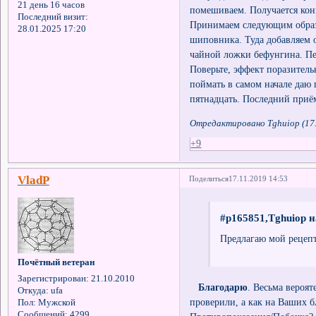
21 день 16 часов
помешиваем. Получается кон
Последний визит:
Принимаем следующим образ
28.01.2025 17:20
шиповника. Туда добавляем 
чайной ложки бефунгина. Пе
Поверьте, эффект поразител
поймать в самом начале даю 
пятнадцать. Последний приём
Отредактировано Tghuiop (17.
+9
VladP
Поделиться
17.11.2019 14:53
#p165851,Tghuiop н
Предлагаю мой рецепт
Почётный ветеран
Зарегистрирован
: 21.10.2010
Благодарю
. Весьма вероя
Откуда:
ufa
проверили, а как на Ваших 
Пол:
Мужской
Сообщений:
4299