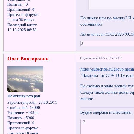
Позитив:
+0
Приглашений:
0
Провел на форуме:
По циклу или по месяцу? И к
4 часа 58 минут
состояниях?
Последний визит:
10.10.2025 06:58
Пост написан 19.05.2025 09:1
0
Олег Викторович
Поделиться
24.05.2025 12:07
https://subscribe.ru/group/ne
"Вакцина" от COVID-19 есть
На сколько я знаю чеснок тол
Следуя такой логике ионы с
Почётный ветеран
ковиде.
Зарегистрирован
: 27.06.2011
Сообщений:
13900
Будьте здоровы и счастливы.
Уважение:
+10344
Позитив:
+5966
+2
Приглашений:
0
Провел на форуме:
5 месяцев 18 дней