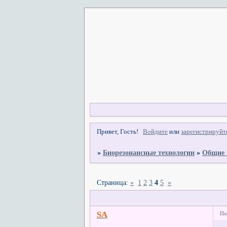
Привет, Гость!
Войдите
или
зарегистрируйт
»
Биорезонансные технологии
»
Общие 
Страница:
«
1
2
3
4
5
»
SA
По