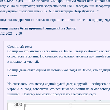
 МОСКВА, 7 дек — РИА Новости. Омикрон-штамм может быть живой вакц
еседе с Ura.ru вирусолог, член-корреспондент РАН, заведующий лаборат
олекулярной биологии имени В. А. Энгельгардта Петр Чумаков..."
ногда членкорры что то заявляют странное и непонятное ,а в природе чуде
олнце может быть причиной эпидемий на Земле:
.12.2021 - 2:30
Свернутый текст
Солнце — это «источник жизни» на Земле. Звезда снабжает нас свет
существовать жизни. Но светило, возможно, является причиной в
и миллионы жизней.
Солнце даже стало одним из источников воды на Земле, что подчер
жизни.
Но оказалось, что звезда «одной рукой дает, а другой — забирает»:
марте 2021 года, говорится, что вспышки эпидемий на Земле совпа
циклами. Поэтому мы можем предсказать следующую беду.