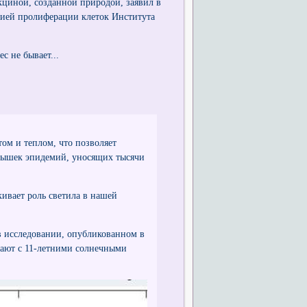
иной, созданной природой, заявил в
орией пролиферации клеток Института
с не бывает...
ом и теплом, что позволяет
спышек эпидемий, уносящих тысячи
кивает роль светила в нашей
 в исследовании, опубликованном в
дают с 11-летними солнечными