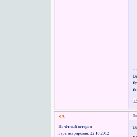
=
В
б
б
+
SA
По
Почётный ветеран
В
Зарегистрирован
: 22.10.2012