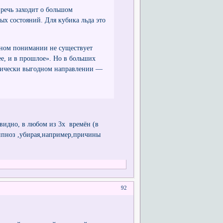
а речь заходит о большом
ых состояний. Для кубика льда это
чном понимании не существует
ее, и в прошлое». Но в больших
етически выгодном направлении —
евидно, в любом из 3х времён (в
гипноз ,убирая,например,причины
92