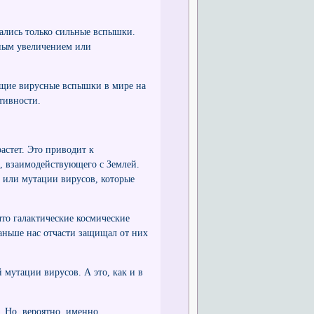
ались только сильные вспышки.
ьным увеличением или
ющие вирусные вспышки в мире на
тивности.
астет. Это приводит к
, взаимодействующего с Землей.
или мутации вирусов, которые
что галактические космические
раньше нас отчасти защищал от них
 мутации вирусов. А это, как и в
. Но, вероятно, именно