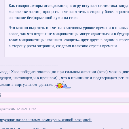
Как говорят авторы исследования, в игру вступает статистика: когд
количестве частиц, процессы начинают течь в сторону более вероятн
состояние бесформенной лужи на столе.
Это можно выразить иначе: на квантовом уровне времени в привы
вовсе, так что отдельные микрочастицы могут «двигаться и в будущ
телах микрочастицы начинают «тащить» друг друга в одном энерг
в сторону роста энтропии, создавая иллюзию стрелы времени.
==========================
ывод : Хаос победить тяжело ,но при сильном желании (вере) можно ,оч
удущем, настоящем,и в прошлом) , что в принципе и подтверждает рег. 
олезни в виртуальном детстве.
5
делиться
07.12.2021 11:48
ирусолог назвал штамм «омикрон» живой вакциной