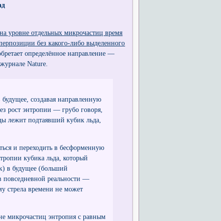
ад
на уровне отдельных микрочастиц время
суперпозиции без какого-либо выделенного
 обретает определённое направление —
журнале Nature.
 будущее, создавая направленную
ез рост энтропии — грубо говоря,
ды лежит подтаявший кубик льда,
аться и переходить в бесформенную
нтропии кубика льда, который
к) в будущее (больший
в повседневной реальности —
му стрела времени не может
вне микрочастиц энтропия с равным