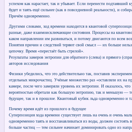
успехом как нарастает, так и убывает. Если перенести подтаявший 
будет и таять ещё сильнее (как в повседневной реальности), и соби
Причём одновременно.
Другими словами, ход времени находится в квантовой суперпозици
разные, даже взаимоисключающие состояния. Процессы на квантово
каком направлении им развиваться, и потому двигаются по всем в
Понятия причин и следствий теряют свой смысл — их больше нельз
цепочку. Время «перестаёт быть стрелой».
Результаты замеров энтропии для обратного (слева) и прямого (спр
авторов исследования
Физики убедились, что это действительно так, поставив эксперимен
отдельных микрочастиц. Учёные множество раз «оставляли их на п
камере, после чего замеряли уровень их энтропии. И оказалось, чт
вероятностью обретали как большую энтропию, так и меньшую — то 
будущее, так и в прошлое. Квантовый кубик льда одновременно и та
Почему время идёт из прошлого в будущее
Суперпозиция хода времени существует лишь на очень и очень мал
одновременно таять и восстанавливаться из воды, должен состоять в
больше частиц — тем сильнее начинает доминировать одно из напр