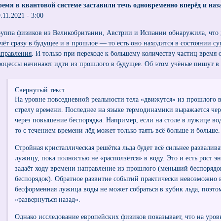
ремя в квантовой системе заставили течь одновременно вперёд и наз
.11.2021 - 3:00
руппа физиков из Великобритании, Австрии и Испании обнаружила, что
ечёт сразу в будущее и в прошлое — то есть оно находится в состоянии 
аправления
. И только при переходе к большему количеству частиц время
роцессы начинают идти из прошлого в будущее. Об этом учёные пишут в 
Свернутый текст
На уровне повседневной реальности тела «движутся» из прошлого в
стрелу времени. Последнее на языке термодинамики выражается чер
через повышение беспорядка. Например, если на столе в лужице во
то с течением времени лёд может только таять всё больше и больше.
Стройная кристаллическая решётка льда будет всё сильнее развалив
лужицу, пока полностью не «расползётся» в воду. Это и есть рост э
задаёт ходу времени направление из прошлого (меньший беспорядо
беспорядок). Обратное развитие событий практически невозможно 
бесформенная лужица воды не может собраться в кубик льда, поэто
«развернуться назад».
Однако исследование европейских физиков показывает, что на уро