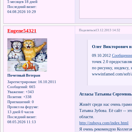
5 месяцев 18 дней
Последний визит:
04.08.2026 10:29
Eugene54321
Поделиться
13.12.2013 14:32
Олег Викторович н
09.10.2012
Сообщение
точек 2.0 предоставл
по рисунку, индексу,
wwwinfamed.com/soft/a
Почетный Ветеран
Зарегистрирован
: 16.10.2011
Сообщений:
665
Уважение:
+343
Атласы Татьяны Сергеевны
Позитив:
+338
Приглашений:
0
Живёт среди нас очень грамо
Провел на форуме:
Татьяна Зубова. Её сайт -- э
13 дней 0 часов
области.
Последний визит:
08.05.2026 11:13
http://zubova.com/index.html
Я очень рекомендую Коллегам