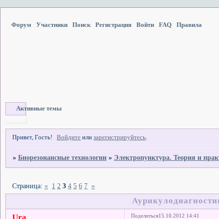
Форум
Участники
Поиск
Регистрация
Войти
FAQ
Правила
Активные темы
Привет, Гость!
Войдите
или
зарегистрируйтесь
.
»
Биорезонансные технологии
»
Электропунктура. Теория и пра
Страница:
«
1
2
3
4
5
6
7
»
Аурикулодиагности
Ura
Поделиться
15.10.2012 14:41