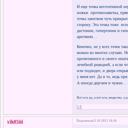
И еще точка вегетативной н
ножки противозавитка, прямо
точка завитком чуть прикрыт
сторону. Эта точка тоже исп
дистонии, гипертонии и гип
аритмиях…
Конечно, не у всех точек т
можно во многих случаях. Но
прочитанного и своего опыта
лечебной реакцией, а если чт
или подходит, и дверь откры
у меня нет. Да и то, ведь п
А иногда дергаем и чужие… –
Всё есть яд, и всё есть лекарство, а
+3
vik05iii
Поделиться
15.10.2012 19:16