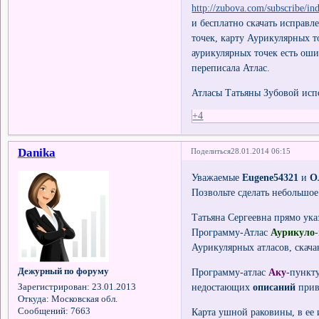
http://zubova.com/subscribe/in
и бесплатно скачать исправ
точек, карту Аурикулярных т
аурикулярных точек есть оши
переписала Атлас.
Атласы Татьяны Зубовой исп
+4
Danika
Поделиться
28.01.2014 06:15
Уважаемые
Eugene54321
и
О
Позвольте сделать небольшое
Татьяна Сергеевна прямо ука
Программу-Атлас
Аурикуло
Аурикулярных атласов, скача
Дежурный по форуму
Программу-атлас
Аку
-пункт
недостающих
описаний
прив
Зарегистрирован
: 23.01.2013
Откуда:
Московская обл.
Сообщений:
7663
Карта ушной раковины, в ее и