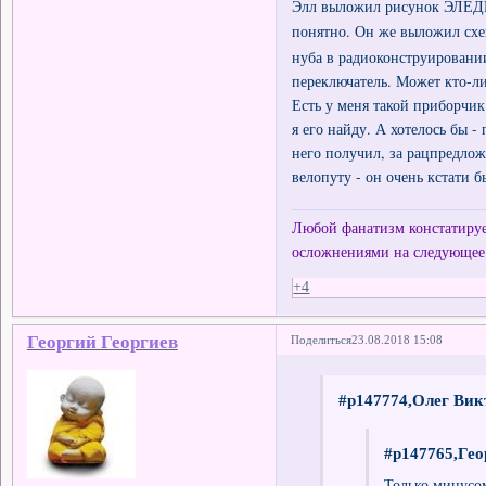
Элл выложил рисунок ЭЛЕД
понятно. Он же выложил сх
нуба в радиоконструировании
переключатель. Может кто-ли
Есть у меня такой приборчик
я его найду. А хотелось бы -
него получил, за рацпредлож
велопуту - он очень кстати б
Любой фанатизм констатирует
осложнениями на следующее
+4
Георгий Георгиев
Поделиться
23.08.2018 15:08
#p147774,Олег Вик
#p147765,Гео
Только минусом