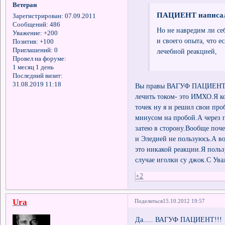
Ветеран
ПАЦИЕНТ написал
Зарегистрирован
: 07.09.2011
Сообщений:
486
Но не навредим ли себ
Уважение:
+200
и своего опыта, что е
Позитив:
+100
Приглашений:
0
лечебной реакцией,
Провел на форуме:
1 месяц 1 день
Последний визит:
31.08.2019 11:18
Вы правы ВАГУФ ПАЦИЕНТ, ес
лечить током- это ИМХО.Я к
точек ну я и решил свои пр
минусом на пробой.А через 
затею в сторону.Вообще поче
и Эледией не пользуюсь.А во
это никакой реакции.Я поль
случае иголки су джок.С Ув
+2
Ura
Поделиться
15.10.2012 19:57
Да..... ВАГУФ ПАЦИЕНТ!!! Б