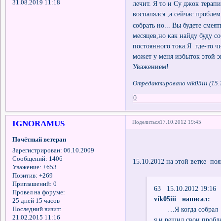
31.08.2019 11:18
лечит. Я то и Су джок терап
воспалялся ,а сейчас проблем
собрать но... Вы будете см
месяцев,но как найду буду с
постоянного тока.Я где-то ч
может у меня избыток этой э
Уважением!
Отредактировано vik05iii (15.
0
IGNORAMUS
Поделиться
17.10.2012 19:45
Почётный ветеран
Зарегистрирован
: 06.10.2009
Сообщений:
1406
15.10.2012 на этой ветке п
Уважение:
+653
Позитив:
+269
Приглашений:
0
63 15.10.2012 19:16
Провел на форуме:
vik05iii написал:
25 дней 15 часов
…Я когда собрал ЭЛ
Последний визит:
21.02.2015 11:16
я и решил свои проб