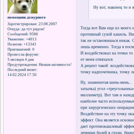
Ну вот, наконец то и 
помощник дежурного
Зарегистрирован
: 23.08.2007
Тогда вот Вам еще из моего о
Откуда:
да тут рядом!
противный сухой кашель. Ни 
Сообщений:
9586
Уважение:
+4013
так не остановишься никак. 
Позитив:
+13343
лишь временно. Тогда я посм
Приглашений:
0
И воздействовал на точки то
Провел на форуме:
от меня отвязался.
5 месяцев 4 дня
Предупреждения:
Низкая активность!
А рецепт такой: воздействов
Последний визит:
точку надпочечника, точку л
14.02.2024 17:50
Ну, знаменитая шень-мень...
затылка) угол «треугольника»
миллиметр). Вот там и наход
наиболее часто используемых
при хирургических операция
Воздействие на эту точку о
эффект. Она является основ
дает противокашлевый эффек
лечении болей в груди, брон