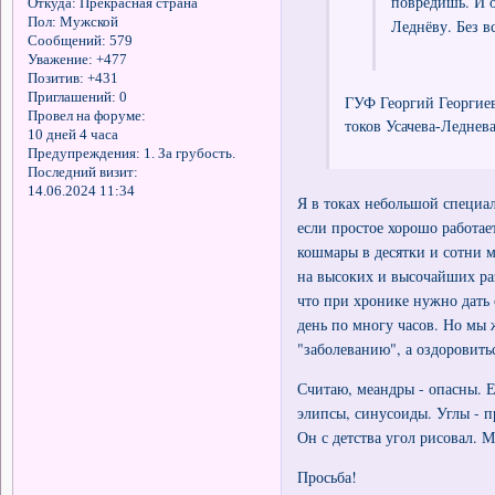
повредишь. И о
Откуда:
Прекрасная страна
Пол:
Мужской
Леднёву. Без в
Сообщений:
579
Уважение:
+477
Позитив:
+431
Приглашений:
0
ГУФ Георгий Георгиев
Провел на форуме:
токов Усачева-Леднев
10 дней 4 часа
Предупреждения:
1. За грубость.
Последний визит:
14.06.2024 11:34
Я в токах небольшой специал
если простое хорошо работает
кошмары в десятки и сотни 
на высоких и высочайших ра
что при хронике нужно дать 
день по многу часов. Но мы
"заболеванию", а оздоровить
Считаю, меандры - опасны. Е
элипсы, синусоиды. Углы - п
Он с детства угол рисовал. 
Просьба!