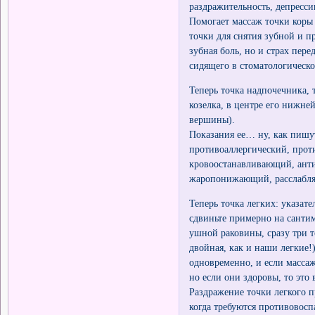
раздражительность, депресси
Помогает массаж точки коры 
точки для снятия зубной и п
зубная боль, но и страх пер
сидящего в стоматологическо
Теперь точка надпочечника, 
козелка, в центре его нижне
вершины).
Показания ее… ну, как пишу
противоаллергический, прот
кровоостанавливающий, ант
жаропонижающий, расслабля
Теперь точка легких: указат
сдвиньте примерно на сантим
ушной раковины, сразу три то
двойная, как и наши легкие!
одновременно, и если массаж
но если они здоровы, то это
Раздражение точки легкого п
когда требуются противовос