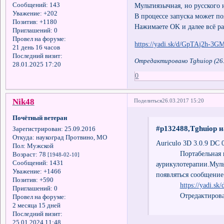
Сообщений:
143
Мультиязычная, но русского 
Уважение:
+202
В процессе запуска может появ
Позитив:
+1180
Нажимаете OK и далее всё ра
Приглашений:
0
Провел на форуме:
https://yadi.sk/d/GpTAj2h-3
21 день 16 часов
Последний визит:
Отредактировано Tghuiop (26.
28.01.2025 17:20
0
Nik48
Поделиться
26.03.2017 15:20
Почётный ветеран
#p132488,Tghuiop н
Зарегистрирован
: 25.09.2016
Откуда:
наукоград Протвино, МО
Auriculo 3D 3.0.9 DC 
Пол:
Мужской
Портабельная прог
Возраст:
78
[1948-02-10]
Сообщений:
1431
аурикулотерапии.Муль
Уважение:
+1466
появляться сообщение -
Позитив:
+590
https://yadi.
Приглашений:
0
Отредактировано T
Провел на форуме:
2 месяца 15 дней
Последний визит:
25.01.2024 11:48