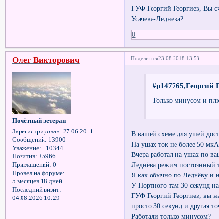
ГУФ Георгий Георгиев, Вы сч
Усачева-Леднева?
0
Олег Викторович
Поделиться
23.08.2018 13:53
#p147765,Георгий Г
Только минусом и плю
Почётный ветеран
Зарегистрирован
: 27.06.2011
В вашей схеме для ушей дост
Сообщений:
13900
На ушах ток не более 50 мкА
Уважение:
+10344
Вчера работал на ушах по ва
Позитив:
+5966
Леднёва режим постоянный т
Приглашений:
0
Провел на форуме:
Я как обычно по Леднёву и 
5 месяцев 18 дней
У Портного там 30 секунд на
Последний визит:
ГУФ Георгий Георгиев, вы н
04.08.2026 10:29
просто 30 секунд и другая то
Работали только минусом?