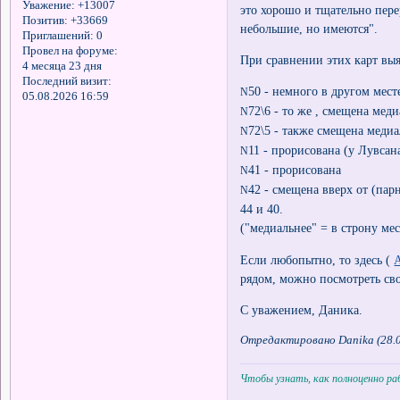
Уважение:
+13007
это хорошо и тщательно пере
Позитив:
+33669
небольшие, но имеются".
Приглашений:
0
Провел на форуме:
При сравнении этих карт выя
4 месяца 23 дня
Последний визит:
50 - немного в другом мест
N
05.08.2026 16:59
72\6 - то же , смещена мед
N
72\5 - также смещена медиа
N
11 - прорисована (у Лувсана
N
41 - прорисована
N
42 - смещена вверх от (пар
N
44 и 40.
("медиальнее" = в строну ме
Если любопытно, то здесь (
рядом, можно посмотреть св
С уважением, Даника.
Отредактировано Danika (28.0
Чтобы узнать, как полноценно р