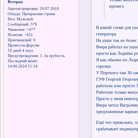
Ветеран
прочего.
Зарегистрирован
: 29.07.2018
Откуда:
Прекрасная страна
Пол:
Мужской
Сообщений:
579
В вашей схеме для уш
Уважение:
+477
генератора.
Позитив:
+431
Приглашений:
0
На ушах ток не более
Провел на форуме:
Вчера работал на ушах
10 дней 4 часа
просто как Леднёва р
Предупреждения:
1. За грубость.
Я как обычно по Ледн
Последний визит:
стрелки.
14.06.2024 11:34
У Портного там 30 сек
ГУФ Георгий Георгиев
работали или просто 3
Работали только мину
Просто у меня некото
Вчера читал Вагралик
предложенные вариан
Ещё что прикольно, то
срабатывает индикато