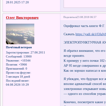
28.01.2025 17:20
Олег Викторович
Поделиться
23.08.2018 06:57
Оцифровал часть книги Ф.Г.
Скачать
https://yadi.sk/i/OJa
ЭЛЕКТРОПУНКТУРНАЯ А
Почётный ветеран
Я обратил внимание, что его
Зарегистрирован
: 27.06.2011
везде принято.
Сообщений:
13900
К примеру у него почки 102 
Уважение:
+10344
Позитив:
+5966
АР 95 везде совершенно в др
Приглашений:
0
Как он хорошо написал в кон
Провел на форуме:
5 месяцев 18 дней
Я убежден, что будущее все 
Последний визит:
вполне адекватный способ в
04.08.2026 10:29
электроники открывают новы
— одного из способов упра
Конечно, посмотрите какие у