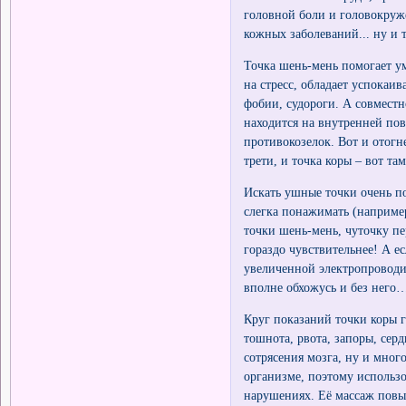
головной боли и головокруж
кожных заболеваний... ну и т
Точка шень-мень помогает у
на стресс, обладает успокаи
фобии, судороги. А совместн
находится на внутренней пов
противокозелок. Вот и отогн
трети, и точка коры – вот там
Искать ушные точки очень п
слегка понажимать (например
точки шень-мень, чуточку пе
гораздо чувствительнее! А е
увеличенной электропроводимо
вполне обхожусь и без него
Круг показаний точки коры г
тошнота, рвота, запоры, сер
сотрясения мозга, ну и много
организме, поэтому использо
нарушениях. Её массаж пов