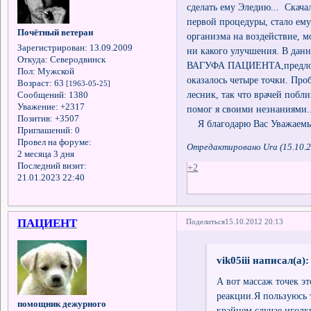
сделать ему Эледию... Скача
первой процедуры, стало ему 
Почётный ветеран
организма на воздействие, мо
Зарегистрирован
: 13.09.2009
ни какого улучшения. В данн
Откуда:
Северодвинск
ВАГУФА ПАЦИЕНТА,предложил
Пол:
Мужской
оказалось четыре точки. Проб
Возраст:
63
[1963-05-25]
лесник, так что врачей побл
Сообщений:
1380
Уважение:
+2317
помог я своими незнаниями..
Позитив:
+3507
Я благодарю Вас Уважаемы
Приглашений:
0
Провел на форуме:
Отредактировано Ura (15.10.2
2 месяца 3 дня
Последний визит:
+2
21.01.2023 22:40
ПАЦИЕНТ
Поделиться
15.10.2012 20:13
vik05iii написал(а):
А вот массаж точек эт
реакции.Я пользуюсь 
помощник дежурного
крайнем случае иголк