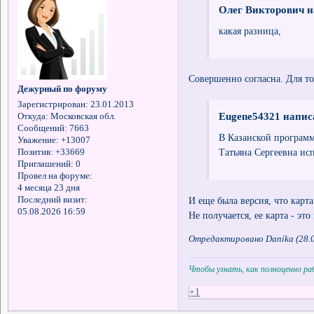
Олег Викторович н
какая разница,
Совершенно согласна. Для то
Дежурный по форуму
Зарегистрирован
: 23.01.2013
Eugene54321 написа
Откуда:
Московская обл.
Сообщений:
7663
В Казанской программ
Уважение:
+13007
Татьяна Сергеевна ис
Позитив:
+33669
Приглашений:
0
Провел на форуме:
4 месяца 23 дня
И еще была версия, что карта
Последний визит:
05.08.2026 16:59
Не получается, ее карта - это
Отредактировано Danika (28.0
Чтобы узнать, как полноценно р
+1