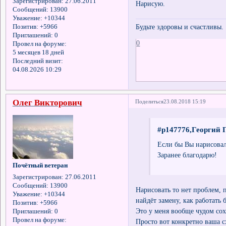
Зарегистрирован
: 27.06.2011
Нарисую.
Сообщений:
13900
Уважение:
+10344
Будьте здоровы и счастливы.
Позитив:
+5966
Приглашений:
0
0
Провел на форуме:
5 месяцев 18 дней
Последний визит:
04.08.2026 10:29
Олег Викторович
Поделиться
23.08.2018 15:19
#p147776,Георгий Г
Если бы Вы нарисовал
Заранее благодарю!
Почётный ветеран
Зарегистрирован
: 27.06.2011
Сообщений:
13900
Нарисовать то нет проблем, 
Уважение:
+10344
найдёт замену, как работать 
Позитив:
+5966
Это у меня вообще чудом сох
Приглашений:
0
Провел на форуме:
Просто вот конкретно ваша с