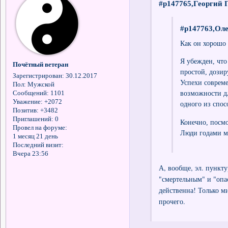
#p147765,Георгий Г
#p147763,Оле
Как он хорошо 
Я убежден, что
Почётный ветеран
простой, дозир
Зарегистрирован
: 30.12.2017
Успехи соврем
Пол:
Мужской
возможности д
Сообщений:
1101
Уважение:
+2072
одного из спо
Позитив:
+3482
Приглашений:
0
Конечно, посмо
Провел на форуме:
Люди годами му
1 месяц 21 день
Последний визит:
Вчера 23:56
А, вообще, эл. пункт
"смертельным" и "опа
действенна! Только м
прочего.