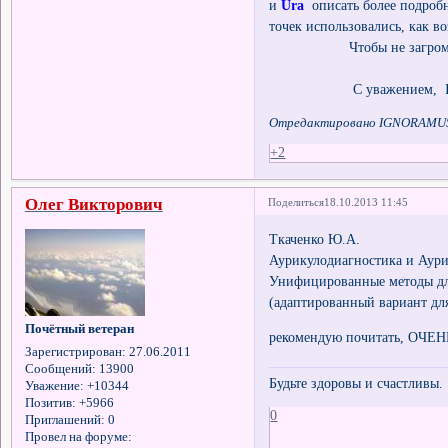
и
Ura
описать более подробно
точек использовались, как в
Чтобы не загромождать
С уважением, IG
Отредактировано IGNORAMUS 
+2
Олег Викторович
Поделиться
18.10.2013 11:45
Ткаченко Ю.А.
Аурикулодиагностика и Аури
Унифицированные методы дл
(адаптированный вариант для
Почётный ветеран
рекомендую почитать, ОЧЕ
Зарегистрирован
: 27.06.2011
Сообщений:
13900
Будьте здоровы и счастливы.
Уважение:
+10344
Позитив:
+5966
0
Приглашений:
0
Провел на форуме: