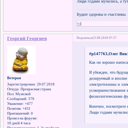
Люди годами мучились, а тут
Будьте здоровы и счастливы.
+4
Георгий Георгиев
Поделиться
23.08.2018 07:57
#p147763,Олег Вик
Как он хорошо написа
Я убежден, что будуще
Ветеран
дозируемый и вполне 
электротехники и эле
Зарегистрирован
: 29.07.2018
Откуда:
Прекрасная страна
усовершенствования э
Пол:
Мужской
физиологическими ф
Сообщений:
579
Уважение:
+477
Конечно, посмотрите 
Позитив:
+431
Люди годами мучились
Приглашений:
0
Провел на форуме:
10 дней 4 часа
Предупреждения:
1. За грубость.