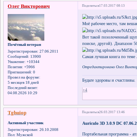
Олег Викторович
Поделиться
17.03.2017 08:13
Моё рабочее место, там веша
Вот такой позолоченный щуп
поиске, другой). Диапазон 5
Почётный ветеран
Зарегистрирован
: 27.06.2011
Самая лучшая книга по теме
Сообщений:
13900
Уважение:
+10344
Позитив:
+5966
Отредактировано Олег Викторо
Приглашений:
0
Провел на форуме:
Будьте здоровы и счастливы.
5 месяцев 18 дней
Последний визит:
+4
04.08.2026 10:29
Tghuiop
Поделиться
26.03.2017 13:46
Активный участник
Auriculo 3D 3.0.9 DC 07.06.
Зарегистрирован
: 26.10.2008
Портабельная программа - а
Пол:
Мужской