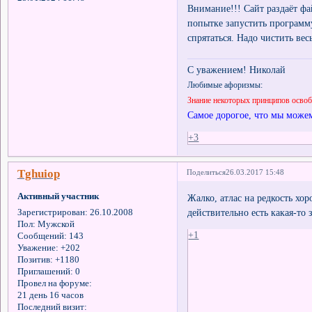
Внимание!!! Сайт раздаёт ф
попытке запустить программу
спрятаться. Надо чистить ве
С уважением! Николай
Любимые афоризмы:
Знание некоторых принципов осво
Самое дорогое, что мы можем
+3
Tghuiop
Поделиться
26.03.2017 15:48
Активный участник
Жалко, атлас на редкость хо
действительно есть какая-то з
Зарегистрирован
: 26.10.2008
Пол:
Мужской
+1
Сообщений:
143
Уважение:
+202
Позитив:
+1180
Приглашений:
0
Провел на форуме:
21 день 16 часов
Последний визит: