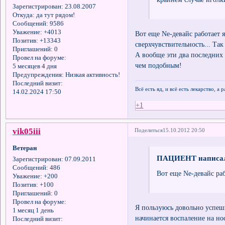
Зарегистрирован
: 23.08.2007
Откуда:
да тут рядом!
Сообщений:
9586
Уважение:
+4013
Вот еще Ne-девайс работает 
Позитив:
+13343
сверхчувствительность... Та
Приглашений:
0
А вообще эти два последних 
Провел на форуме:
чем подобным!
5 месяцев 4 дня
Предупреждения:
Низкая активность!
Последний визит:
Всё есть яд, и всё есть лекарство, а
14.02.2024 17:50
+1
vik05iii
Поделиться
15.10.2012 20:50
Ветеран
ПАЦИЕНТ написал
Зарегистрирован
: 07.09.2011
Сообщений:
486
Вот еще Ne-девайс ра
Уважение:
+200
Позитив:
+100
Приглашений:
0
Провел на форуме:
Я пользуюсь довольно успеш
1 месяц 1 день
начинается воспаление на но
Последний визит: