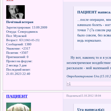
ПАЦИЕНТ написал
...после операции, м
Почётный ветеран
начинало болеть - ногт
Зарегистрирован
: 13.09.2009
точки 7 (7а совсем ряд
Откуда:
Северодвинск
было совсем, без всяк
Пол:
Мужской
ведь нормально.
Возраст:
63
[1963-05-25]
Сообщений:
1380
Уважение:
+2317
Позитив:
+3507
Приглашений:
0
Ну вот, наконец то и я ус
Провел на форуме:
неэлектрическое воздействие
2 месяца 3 дня
рассказали - мой маленький
Последний визит:
21.01.2023 22:40
Отредактировано Ura (15.10.2
+1
ПАЦИЕНТ
Поделиться
15.10.2012 18:04
Ura написал(а):