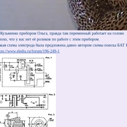
 Кузьменко прибором Ольга, правда там переменный работает на голове.
лохо, что у вас нет её роликов по работе с этим прибором.
акая схема электрода была предложена давно автором схемы поиска Б
tps://www.eledia.ru/forum/196-249-1