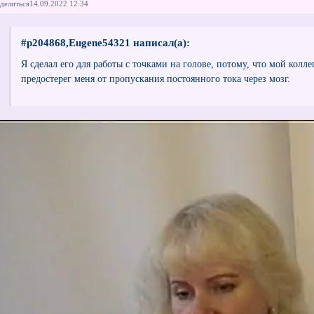
делиться
14.09.2022 12:34
#p204868,Eugene54321 написал(а):
Я сделал его для работы с точками на голове, потому, что мой колл
предостерег меня от пропускания постоянного тока через мозг.