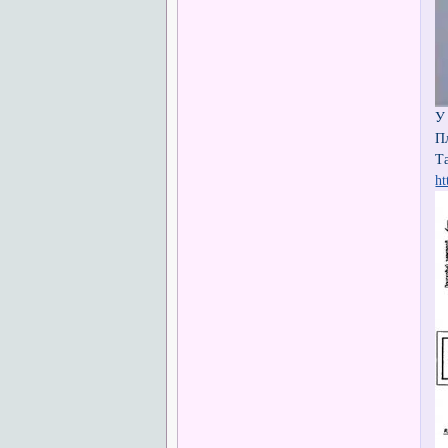
У
П
Т
ht