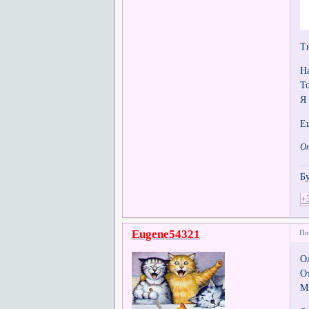
Т
Н
Т
Я
Е
О
Б
+
Eugene54321
По
О
О
М