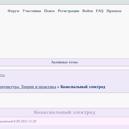
Форум
Участники
Поиск
Регистрация
Войти
FAQ
Правила
Активные темы
есь
.
опунктура. Теория и практика
»
Коаксиальный электрод
Коаксиальный электрод
делиться
14.09.2022 11:29