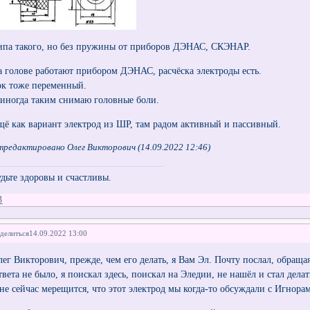
ипа такого, но без пружины от приборов ДЭНАС, СКЭНАР.
а голове работают прибором ДЭНАС, расчёска электроды есть.
ок тоже переменный.
 иногда таким снимаю головные боли.
щё как вариант электрод из ШР, там радом активный и пассивный.
тредактировано Олег Викторович (14.09.2022 12:46)
удьте здоровы и счастливы.
3
делиться
14.09.2022 13:00
лег Викторович, прежде, чем его делать, я Вам Эл. Почту послал, обращ
твета не было, я поискал здесь, поискал на Эледии, не нашёл и стал делат
не сейчас мерещится, что этот электрод мы когда-то обсуждали с Игнора