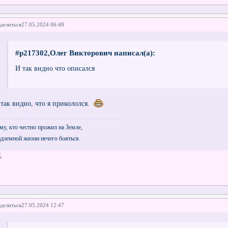
делиться
27.05.2024 06:48
#p217302,Олег Викторович написал(а):
И так видно что описался
 так видно, что я прикололся.
му, кто честно прожил на Земле,
дземной жизни нечего бояться.
1
делиться
27.05.2024 12:47