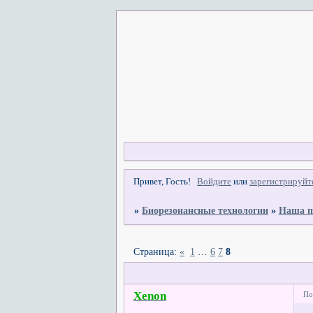
Привет, Гость!
Войдите
или
зарегистрируйт
»
Биорезонансные технологии
»
Наша п
Страница:
«
1
…
6
7
8
Xenon
По