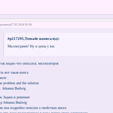
делиться
27.05.2024 05:56
#p217295,Tomade написал(а):
Миллиграмм? Ну и цены у вас
 так видно что описался, миллилитров.
ть вот такая книга
ancer
e problem and the solution
r. Johanna Budwig
ак Задача и решение
-р Johanna Budwig
ам она подробно описала о свойствах масел.
ак что даже подсолнечное в разы лучше этого оливкового.