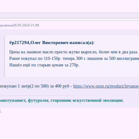
делиться
26.05.2024 21:09
#p217294,Олег Викторович написал(а):
Цены на льняное масло просто жутко выросло, более чем в два раза.
Ранее покупал по 110-150р. теперь 300 с лишним за 500 миллиграм
Нашёл ещё по старым ценам за 270р.
 покупаю 1 литр(2 по 500) за 400 руб -
https://www.ozon.ru/product/lnyan
рансгуманист, футуролог, сторонник искусственной эволюции.
1