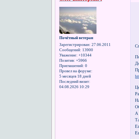
Почётный ветеран
Зарегистрирован
: 27.06.2011
С
Сообщений:
13900
Уважение:
+10344
П
Позитив:
+5966
Д
Приглашений:
0
П
Провел на форуме:
ht
5 месяцев 18 дней
Последний визит:
04.08.2026 10:29
Ц
Р
Н
О
А
Т
Е
Е