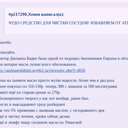
#p217290,Xenon написал(а):
ЧУДО СРЕДСТВО ДЛЯ ЧИСТКИ СОСУДОВ! ИЗБАВЛЯЕМ ОТ АТ
пасибо.
очитайте.
октор Джоанна Бадви была одной из ведущих биохимиков Европы в обла
ро которое масло лучше всего обоснованное.
tp://amlpageslubitel.mybb2.ru/viewtopic.php?t=4030
ены на льняное масло просто жутко выросло, более чем в два раза.
анее покупал по 110-150р. теперь 300 с лишним за 500 миллиграмм.
ашёл ещё по старым ценам за 270р.
безжиренного творога у нас нет вообще, ранее был.
 если и выкладывают сразу разбирают.
ак что 5% применяю с льняным маслом, с сегодняшнего дня.
щё и чистку печени, крови сейчас делаю.
щё и лимфу чищу сосанием масла по Уманской.