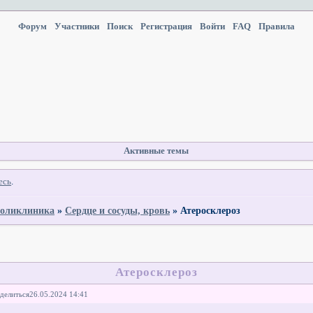
Форум
Участники
Поиск
Регистрация
Войти
FAQ
Правила
Активные темы
есь
.
оликлиника
»
Сердце и сосуды, кровь
»
Атеросклероз
Атеросклероз
делиться
26.05.2024 14:41