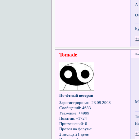
А
О
Б
+
Tomade
По
Почётный ветеран
М
Зарегистрирован
: 23.09.2008
Сообщений:
4683
Уважение:
+4999
То
Позитив:
+1724
На
Приглашений:
0
Провел на форуме:
+
2 месяца 21 день