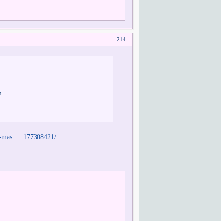
214
м.
oe-mas … 177308421/