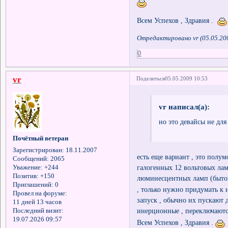
Всем Успехов , Здравия .
Отредактировано vr (05.05.20
0
vr
Поделиться
05.05.2009 10:53
vr написал(а):
но это девайсы не дл
Почётный ветеран
Зарегистрирован
: 18.11.2007
есть еще вариант , это полум
Сообщений:
2065
галогенных 12 вольтовых ла
Уважение:
+244
Позитив:
+150
люминесцентных ламп (бытов
Приглашений:
0
, только нужно придумать к 
Провел на форуме:
запуск , обычно их пускают 
11 дней 13 часов
инерционные , переключают
Последний визит:
19.07.2026 09:57
Всем Успехов , Здравия .