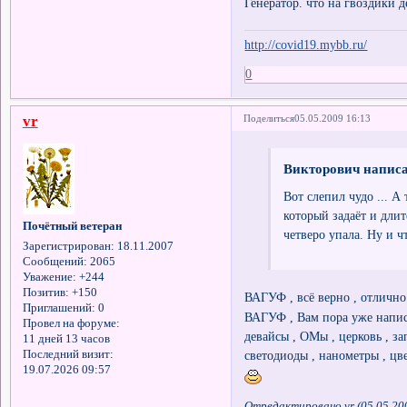
Генератор. что на гвоздики д
http://covid19.mybb.ru/
0
vr
Поделиться
05.05.2009 16:13
Викторович написа
Вот слепил чудо ... А
который задаёт и длит
Почётный ветеран
четверо упала. Ну и ч
Зарегистрирован
: 18.11.2007
Сообщений:
2065
Уважение:
+244
Позитив:
+150
ВАГУФ , всё верно , отлично 
Приглашений:
0
ВАГУФ , Вам пора уже написа
Провел на форуме:
девайсы , ОМы , церковь , за
11 дней 13 часов
светодиоды , нанометры , цве
Последний визит:
19.07.2026 09:57
Отредактировано vr (05.05.20