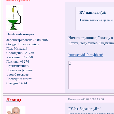
RV написал(а):
Такие великие дела и 
Почётный ветеран
Ничего странного, "голову в 
Зарегистрирован
: 23.08.2007
Кстать, ведь химер Канджена
Откуда:
Новороссийск
Пол:
Мужской
Сообщений:
21756
http://covid19.mybb.ru/
Уважение:
+12550
Позитив:
+3274
0
Приглашений:
0
Провел на форуме:
1 год 0 месяцев
Последний визит:
Сегодня 14:44
Леонид
Поделиться
03.04.2009 15:56
ГУФы, Здравствуйте!
Вот я затеял новую тему (во