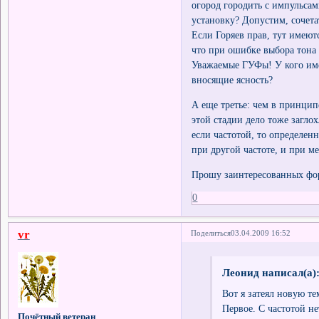
огород городить с импульса
установку? Допустим, сочета
Если Горяев прав, тут имею
что при ошибке выбора тона 
Уважаемые ГУФы! У кого име
вносящие ясность?
А еще третье: чем в принцип
этой стадии дело тоже загло
если частотой, то определенн
при другой частоте, и при 
Прошу заинтересованных фо
0
vr
Поделиться
03.04.2009 16:52
Леонид написал(а)
Вот я затеял новую тем
Первое. С частотой нет
Почётный ветеран