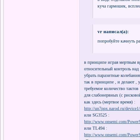
куча гармошек, всплес
vr написал(а):
попробуйте качнуть р
в принципе играя мертвым в
относительный контроль над 
убрать паразитные колебания
так в принципе , и делают ,
требуемое количество тактов
для слабонервных (с рисково
как здесь (мертвое время) :
http://un7ppx.narod.ru/device
или SG3525 :
http://www.onsemi.com/Power
или TL494 :
http://www.onsemi.com/Power