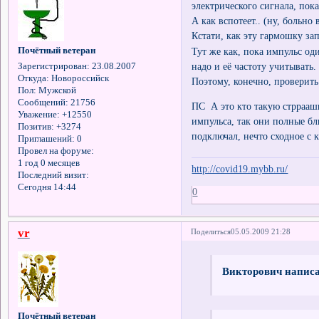
электрического сигнала, пока 
А как вспотеет.. (ну, больно
Кстати, как эту гармошку зап
Почётный ветеран
Тут же как, пока импульс од
надо и её частоту учитывать
Зарегистрирован
: 23.08.2007
Откуда:
Новороссийск
Поэтому, конечно, проверить
Пол:
Мужской
Сообщений:
21756
ПС А это кто такую стрраа
Уважение:
+12550
импульса, так они полные бл
Позитив:
+3274
подключал, нечто сходное с
Приглашений:
0
Провел на форуме:
1 год 0 месяцев
http://covid19.mybb.ru/
Последний визит:
Сегодня 14:44
0
vr
Поделиться
05.05.2009 21:28
Викторович написа
Почётный ветеран