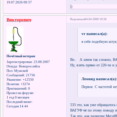
19.07.2026 09:57
0
Викторович
Поделиться
04.04.2009 19:50
vr написал(а):
я себе подобную штук
Почётный ветеран
Во.. А зачем так сложно, 
Зарегистрирован
: 23.08.2007
Ну, взять прямо от 220-ти и
Откуда:
Новороссийск
Пол:
Мужской
Сообщений:
21756
Леонид написал(а)
Уважение:
+12550
Позитив:
+3274
Первое. С частотой не
Приглашений:
0
Провел на форуме:
1 год 0 месяцев
Последний визит:
533 это, как уже обращалось 
Сегодня 14:44
ВАГУФ
vr
по этому поводу н
Так что, как развитие МегаИ