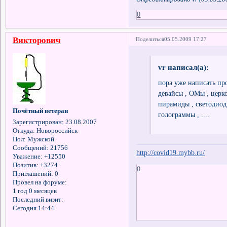
0
Викторович
Поделиться
05.05.2009 17:27
vr написал(а):
пора уже написать про
девайсы , ОМы , церков
пирамиды , светодиоды
Почётный ветеран
голограммы , ....
Зарегистрирован
: 23.08.2007
Откуда:
Новороссийск
Пол:
Мужской
Сообщений:
21756
http://covid19.mybb.ru/
Уважение:
+12550
Позитив:
+3274
0
Приглашений:
0
Провел на форуме:
1 год 0 месяцев
Последний визит:
Сегодня 14:44