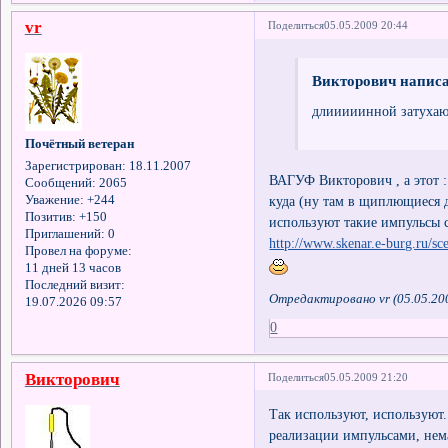
vr
Поделиться
05.05.2009 20:44
Викторович написа
длииииинной затухаю
Почётный ветеран
Зарегистрирован
: 18.11.2007
ВАГУФ Викторович , а этот 
Сообщений:
2065
куда (ну там в щиплющиеся дев
Уважение:
+244
Позитив:
+150
используют такие импульсы c 
Приглашений:
0
http://www.skenar.e-burg.ru/sc
Провел на форуме:
11 дней 13 часов
Последний визит:
Отредактировано vr (05.05.20
19.07.2026 09:57
0
Викторович
Поделиться
05.05.2009 21:20
Так используют, используют
реализации импульсами, нема