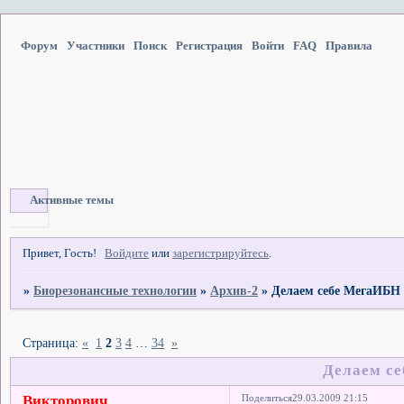
Форум
Участники
Поиск
Регистрация
Войти
FAQ
Правила
Активные темы
Привет, Гость!
Войдите
или
зарегистрируйтесь
.
»
Биорезонансные технологии
»
Архив-2
»
Делаем себе МегаИБН
Страница:
«
1
2
3
4
…
34
»
Делаем с
Викторович
Поделиться
29.03.2009 21:15