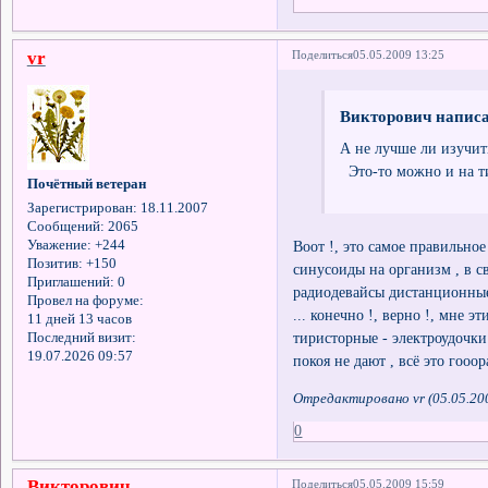
vr
Поделиться
05.05.2009 13:25
Викторович написа
А не лучше ли изучи
Это-то можно и на ти
Почётный ветеран
Зарегистрирован
: 18.11.2007
Сообщений:
2065
Воот !, это самое правильное
Уважение:
+244
Позитив:
+150
синусоиды на организм , в с
Приглашений:
0
радиодевайсы дистанционные 
Провел на форуме:
... конечно !, верно !, мне 
11 дней 13 часов
тиристорные - электроудочки
Последний визит:
19.07.2026 09:57
покоя не дают , всё это гooo
Отредактировано vr (05.05.20
0
Викторович
Поделиться
05.05.2009 15:59