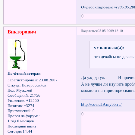
Отредактировано vr (05.05.20
0
Викторович
Поделиться
05.05.2009 13:10
vr написал(а):
это девайсы не для с
Почётный ветеран
Да уж, да уж..... И прочие
Зарегистрирован
: 23.08.2007
А не лучше ли изучить про
Откуда:
Новороссийск
можно и на тиристоре сваять 
Пол:
Мужской
Сообщений:
21756
Уважение:
+12550
http://covid19.mybb.ru/
Позитив:
+3274
Приглашений:
0
0
Провел на форуме:
1 год 0 месяцев
Последний визит:
Сегодня 14:44