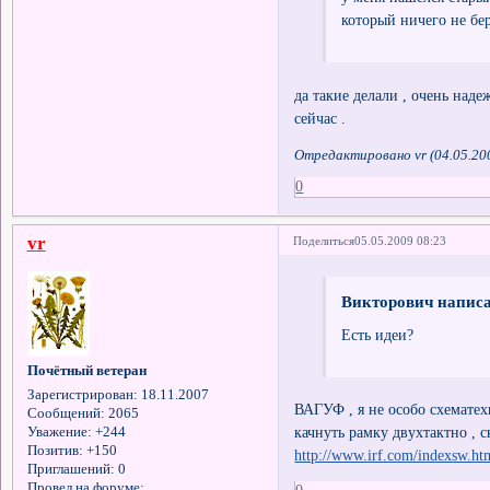
который ничего не бе
да такие делали , очень над
сейчас .
Отредактировано vr (04.05.20
0
vr
Поделиться
05.05.2009 08:23
Викторович написа
Есть идеи?
Почётный ветеран
Зарегистрирован
: 18.11.2007
ВАГУФ , я не особо схематехн
Сообщений:
2065
качнуть рамку двухтактно , 
Уважение:
+244
Позитив:
+150
http://www.irf.com/indexsw.ht
Приглашений:
0
Провел на форуме: