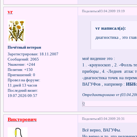
vr
Поделиться
03.04.2009 19:19
vr написал(а):
диагностика , это гла
Почётный ветеран
Зарегистрирован
: 18.11.2007
моё видение это :
Сообщений:
2065
1 . -кроуноскоп , 2. -Фолль
Уважение:
+244
Позитив:
+150
приборы , 4. -Леднев атлас 
Приглашений:
0
-диагностика точек на перем
Провел на форуме:
ВАГУФов , например :
ИБН
11 дней 13 часов
Последний визит:
Отредактировано vr (03.04.20
19.07.2026 09:57
0
Викторович
Поделиться
03.04.2009 20:31
Всё верно, ВАГУФы.
Но верно и то, что человече