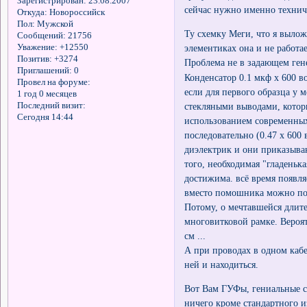
Зарегистрирован
: 23.08.2007
сейчас нужно именно технич
Откуда:
Новороссийск
Пол:
Мужской
Ту схемку Меги, что я выло
Сообщений:
21756
Уважение:
+12550
элементиках она и не работае
Позитив:
+3274
Проблема не в задающем гене
Приглашений:
0
Конденсатор 0.1 мкф х 600 в
Провел на форуме:
если для первого образца у 
1 год 0 месяцев
Последний визит:
стекляными выводами, которы
Сегодня 14:44
использованием современных
последовательно (0.47 х 600 
диэлектрик и они приказыва
того, необходимая "гладеньк
достижима. всё время появля
вместо помошника можно пол
Потому, о мечтавшейся длите
многовитковой рамке. Вероят
см ...
А при проводах в одном кабе
ней и находиться.
Вот Вам ГУФы, гениальные с
ничего кроме стандартного 