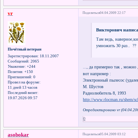
vr
Поделиться
04.04.2009 22:17
Викторович написа
Там ведь, наверное,ки
умножить 30 раз.. ??
Почётный ветеран
Зарегистрирован
: 18.11.2007
Сообщений:
2065
..., да примерно так , можно 
Уважение:
+244
Позитив:
+150
вот например :
Приглашений:
0
Электронный пылесос (удале
Провел на форуме:
М. Шустов
11 дней 13 часов
Радиолюбитель 8, 1993
Последний визит:
19.07.2026 09:57
http://www.rlocman.ru/shem/s
Отредактировано vr (04.04.20
0
asobokar
Поделиться
05.04.2009 03:12