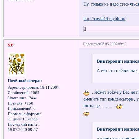
Ну, только не надо стеснять
http://covid19.mybb.ru/
0
vr
Поделиться
05.05.2009 09:42
Викторович написа
А вот эти плёночные, 
Почётный ветеран
Зарегистрирован
: 18.11.2007
, может всёже у Вас не 
Сообщений:
2065
Уважение:
+244
сменить тип конденсатора , 
Позитив:
+150
потолще ... , ...
Приглашений:
0
Провел на форуме:
11 дней 13 часов
Последний визит:
Викторович написа
19.07.2026 09:57
в виде отдельной пол