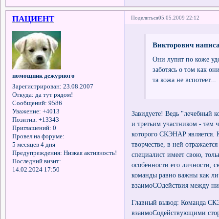
ПАЦИЕНТ
Поделиться
05.05.2009 22:12
Викторович написа
Они лупят по коже уд
заботясь о том как он
помощник дежурного
та кожа не вспотеет...
Зарегистрирован
: 23.08.2007
Откуда:
да тут рядом!
Сообщений:
9586
Уважение:
+4013
Завидуете! Ведь "лечебный 
Позитив:
+13343
и третьим участником - тем
Приглашений:
0
которого СКЭНАР является. 
Провел на форуме:
творчестве, в ней отражает
5 месяцев 4 дня
Предупреждения:
Низкая активность!
специалист имеет свою, тол
Последний визит:
особенности его личности, с
14.02.2024 17:50
команды равно важны как ли
взаимоСОдействия между н
Главный вывод: Команда СКЭ
взаимоСодействующими стор