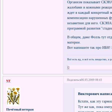
Организм показывает СКЭНАР
жалобами и кожными реакция
ждет в каждый конкретный м
компенсацию нарушенных фун
незаметнее для него. СКЭНАР
программой развития "стадии
В общем, даже Фолль тут отд
материи.
Вот напишите так про ИБН! Н
Всё есть яд, и всё есть лекарство, а
0
vr
Поделиться
06.05.2009 08:43
Викторович написа
Кстати, как эту гармо
Тут же как, пока имп
Почётный ветеран
пользовать, так надо и