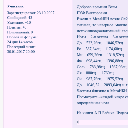
Участник
Доброго времени Всем.
ГУФ Викторович.
Зарегистрирован
: 23.10.2007
Сообщений:
43
Ежели в МегаИБН возле С=2,
Уважение:
+16
сигнала, то наверное можно
Позитив:
+0
источников(колокольный зво
Приглашений:
0
Ноты 2-я октава 3-я окта
Провел на форуме:
24 дня 14 часов
До 523,26гц 1046,52гц
Последний визит:
Ре 587,34гц 1174,68гц
30.01.2017 20:00
Ми 659,26гц 1318,52гц
Фа 698,44гц 1396,88гц
Соль 783,98гц 1567,96гц
Ля 880гц 1760гц
Си 987,76гц 1975,52гц
До 1046,52 2093,04гц и т.
Частоты близкие к МегаИБН
Посмотрите –каждой чакре с
определённая нота.
Из книги А.П.Бабича. Чудеса
0