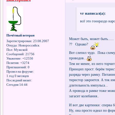
vr написал(а):
всё это гoooраздо нар
Почётный ветеран
Может быть, может быть......
Зарегистрирован
: 23.08.2007
?? Однако?
Откуда:
Новороссийск
Пол:
Мужской
Вот слепил чудо. Пока схему
Сообщений:
21756
проводов..
Уважение:
+12550
Позитив:
+3274
Тем не менее, из него торчит
Приглашений:
0
Принцип прост: берём тирист
Провел на форуме:
разряда через рамку. Питани
1 год 0 месяцев
тиристор закроется. А ток им
Последний визит:
Сегодня 14:44
длительность импульса...
А провода в рамке тоже можн
загасит колебания..
И вот две картинки: сперва
Ну, она просто идеал по фор