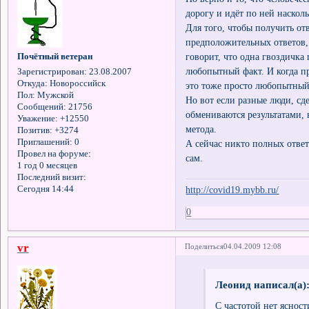
дорогу и идёт по ней насколь
Для того, чтобы получить о
предположительных ответов, 
говорит, что одна гвоздичка
Почётный ветеран
любопытный факт. И когда пр
Зарегистрирован
: 23.08.2007
Откуда:
Новороссийск
это тоже просто любопытный
Пол:
Мужской
Но вот если разные люди, сд
Сообщений:
21756
обмениваются результатами, 
Уважение:
+12550
метода.
Позитив:
+3274
Приглашений:
0
А сейчас никто полных ответ
Провел на форуме:
сам.
1 год 0 месяцев
Последний визит:
Сегодня 14:44
http://covid19.mybb.ru/
0
vr
Поделиться
04.04.2009 12:08
Леонид написал(а)
С частотой нет ясност