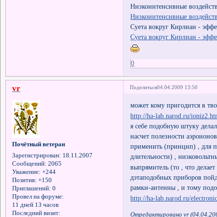
Низкоинтенсивные воздейств
Низкоинтенсивные воздейст
Суета вокруг Кирлиан - эффе
Суета вокруг Кирлиан - эффе
0
vr
Поделиться
04.04.2009 13:50
может кому пригодится в тв
http://ha-lab.narod.ru/ioniz2.h
я себе подобную штуку делал
насчет полезности аэроионов 
Почётный ветеран
применить (принцип) , для 
Зарегистрирован
: 18.11.2007
длительности) , низковольт
Сообщений:
2065
выпрямитель (то , что делает
Уважение:
+244
дэтаподобных приборов пойд
Позитив:
+150
рамки-антенны , и тому подоб
Приглашений:
0
Провел на форуме:
http://ha-lab.narod.ru/electroni
11 дней 13 часов
Последний визит:
Отредактировано vr (04.04.20