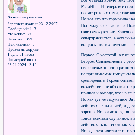
МегаИБН. И теперь все стоит
посмотрите их сами, тоже ког
Активный участник
Но вот что притормозило ме
Зарегистрирован
: 23.12.2007
Поначалу все было ясно. Поле
Сообщений:
113
свое самочувствие. Конечно, 
Уважение:
+80
супертранзистор, а остальны
Позитив:
+359
вопросы, но технические. Но 
Приглашений:
0
Провел на форуме:
Первое. С частотой нет яснос
1 день 11 часов
Последний визит:
Второе. Ознакомление с раб
28.01.2024 12:19
стержневых причин разногла
на принимаемые импульсы чер
среагировать. Горяев считае
воздействия не обязательно
пришел к выводу, что на ген
Но как тут не задуматься. За
действуют и на людей, и даж
хорошо. Но возможно, тон о
тонов все-таки случайное, а
действовать на геном так как
Но ведь технически это гора