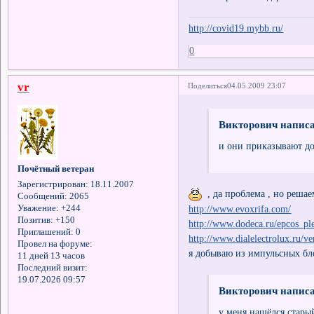
http://covid19.mybb.ru/
0
vr
Поделиться
04.05.2009 23:07
Викторович написа
и они приказывают д
Почётный ветеран
Зарегистрирован
: 18.11.2007
, да проблема , но решае
Сообщений:
2065
Уважение:
+244
http://www.evoxrifa.com/
Позитив:
+150
http://www.dodeca.ru/epcos_pl
Приглашений:
0
http://www.dialelectrolux.ru/v
Провел на форуме:
я добываю из импульсных бл
11 дней 13 часов
Последний визит:
19.07.2026 09:57
Викторович написа
у меня нашёлся стары