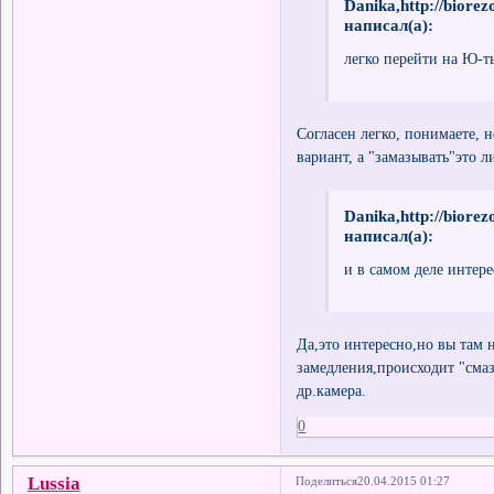
Danika,http://biore
написал(а):
легко перейти на Ю-ть
Согласен легко, понимаете, н
вариант, а "замазывать"это 
Danika,http://biore
написал(а):
и в самом деле интер
Да,это интересно,но вы там н
замедления,происходит "сма
др.камера.
0
Lussia
Поделиться
20.04.2015 01:27