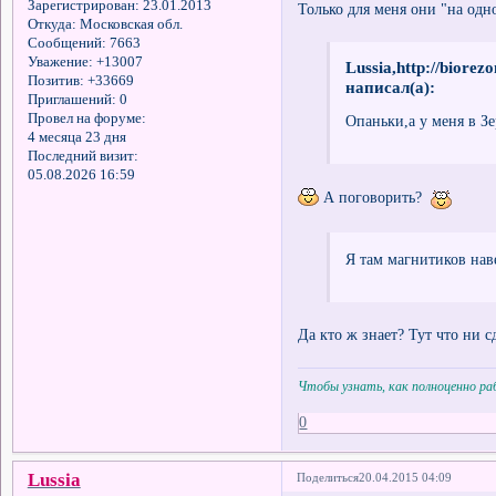
Зарегистрирован
: 23.01.2013
Только для меня они "на одн
Откуда:
Московская обл.
Сообщений:
7663
Уважение:
+13007
Lussia,http://biore
Позитив:
+33669
написал(а):
Приглашений:
0
Провел на форуме:
Опаньки,а у меня в З
4 месяца 23 дня
Последний визит:
05.08.2026 16:59
А поговорить?
Я там магнитиков нав
Да кто ж знает? Тут что ни с
Чтобы узнать, как полноценно р
0
Lussia
Поделиться
20.04.2015 04:09