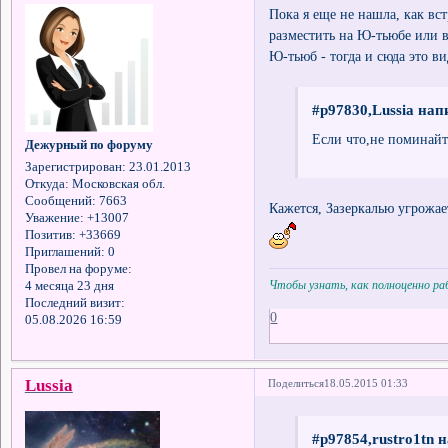
Пока я еще не нашла, как вс
разместить на Ю-тьюбе или 
Ю-тьюб - тогда и сюда это ви
#p97830,Lussia нап
Если что,не поминайт
Дежурный по форуму
Зарегистрирован
: 23.01.2013
Откуда:
Московская обл.
Сообщений:
7663
Кажется, Зазеркалью угрожает
Уважение:
+13007
Позитив:
+33669
Приглашений:
0
Провел на форуме:
Чтобы узнать, как полноценно р
4 месяца 23 дня
Последний визит:
0
05.08.2026 16:59
Lussia
Поделиться
18.05.2015 01:33
#p97854,rustro1tn н