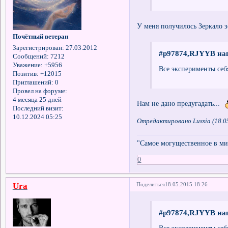
У меня получилось Зеркало з
Почётный ветеран
Зарегистрирован
: 27.03.2012
#p97874,RJYYB нап
Сообщений:
7212
Уважение:
+5956
Все эксперименты себя
Позитив:
+12015
Приглашений:
0
Провел на форуме:
4 месяца 25 дней
Нам не дано предугадать...
Последний визит:
10.12.2024 05:25
Отредактировано Lussia (18.0
"Самое могущественное в мир
0
Ura
Поделиться
18.05.2015 18:26
#p97874,RJYYB нап