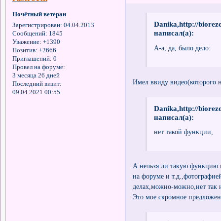
Почётный ветеран
Danika,http://biore
Зарегистрирован
: 04.04.2013
написал(а):
Сообщений:
1845
Уважение:
+1390
А-а, да, было дело:
Позитив:
+2666
Приглашений:
0
Провел на форуме:
3 месяца 26 дней
Имел ввиду видео(которого н
Последний визит:
09.04.2021 00:55
Danika,http://biore
написал(а):
нет такой функции,
А нельзя ли такую функцию 
на форуме и т.д.,фотографие
делах,можно-можно,нет так н
Это мое скромное предложен