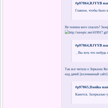
#p97864,RJYYB нап
Главное, чтобы было к
Не поняла кого спасать? Заз
#p97864,RJYYB нап
...Вы хоть что нибудь 
Так все читала о Зеркалах К
над дачей [взломанный сайт]
#p97865,Danika нап
Кажется, Зазеркалью у