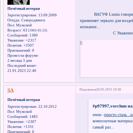
Почётный ветеран
ВАГУФ Lussia говорит наоб
Зарегистрирован
: 13.09.2009
применяет зеркало для воздей
Откуда:
Северодвинск
Пол:
Мужской
незнание...
Возраст:
63
[1963-05-25]
С Уважением 
Сообщений:
1380
Уважение:
+2317
0
Позитив:
+3507
Приглашений:
0
Провел на форуме:
2 месяца 3 дня
Последний визит:
21.01.2023 22:40
SA
Поделиться
20.05.2015 19:36
Почётный ветеран
#p97997,vorchun на
Зарегистрирован
: 22.10.2012
Пол:
Мужской
имхо -
просто сталь ..
Сообщений:
1485
композитные материа
Уважение:
+2307
Позитив:
+1331
самый раз...
Приглашений:
0