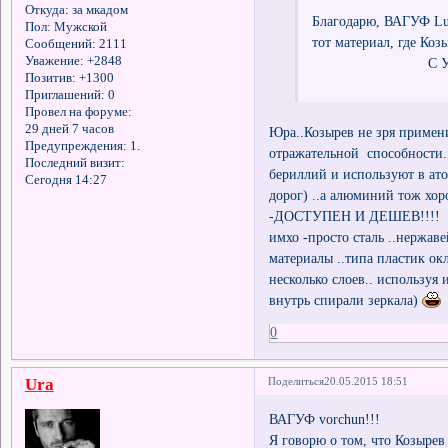
Откуда:
за мкадом
Благодарю, ВАГУФ Luss
Пол:
Мужской
тот материал, где Коз
Сообщений:
2111
Уважение:
+2848
С Уважени
Позитив:
+1300
Приглашений:
0
Провел на форуме:
29 дней 7 часов
Юра..Козырев не зря примен
Предупреждения:
1.
отражательной способности.
Последний визит:
бериллий и используют в ат
Сегодня 14:27
дорог) ..а алюминий тож хор
-ДОСТУПЕН И ДЕШЕВ!!!!
имхо -просто сталь ..нержаве
материалы ..типа пластик 
несколько слоев.. используя
внутрь спирали зеркала)
0
Ura
Поделиться
20.05.2015 18:51
ВАГУФ vorchun!!!
Я говорю о том, что Козырев