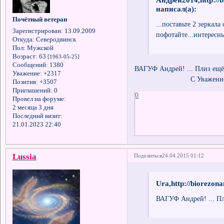
написал(а):
Почётный ветеран
...поставьте 2 зеркал
Зарегистрирован
: 13.09.2009
пофотайте...интересн
Откуда:
Северодвинск
Пол:
Мужской
Возраст:
63
[1963-05-25]
Сообщений:
1380
ВАГУФ Андрей! ... Плиз ещё 
Уважение:
+2317
С Уважение
Позитив:
+3507
Приглашений:
0
0
Провел на форуме:
2 месяца 3 дня
Последний визит:
21.01.2023 22:40
Lussia
Поделиться
24.04.2015 01:12
Ura,http://biorezon
ВАГУФ Андрей! ... Пли