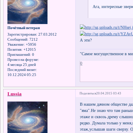
Ага, интересные звер
Почётный ветеран
Зарегистрирован
: 27.03.2012
Сообщений:
7212
А эти?
Уважение:
+5956
Позитив:
+12015
"Самое могущественное в мир
Приглашений:
0
Провел на форуме:
0
4 месяца 25 дней
Последний визит:
10.12.2024 05:25
Lussia
Поделиться
20.04.2015 03:43
В нашем дачном обществе даж
"яма".Не знаю что там рань
этаже и сквозь дрему слышишь
редко. Думала только у меня,
этаж,услышав шаги сверху. 