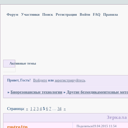
Форум
Участники
Поиск
Регистрация
Войти
FAQ
Правила
Активные темы
Привет, Гость!
Войдите
или
зарегистрируйтесь
.
»
Биорезонансные технологии
»
Другие безмедикаментозные мет
Страница:
«
1
2
3
4
5
6
7
…
34
»
Зеркала
rustro1tn
Поделиться
19.04.2015 11:54