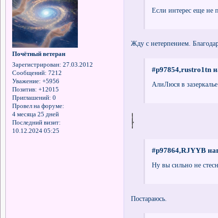
Если интерес еще не п
Жду с нетерпением. Благода
Почётный ветеран
Зарегистрирован
: 27.03.2012
#p97854,rustro1tn н
Сообщений:
7212
Уважение:
+5956
АлиЛюся в зазеркалье
Позитив:
+12015
Приглашений:
0
Провел на форуме:
4 месяца 25 дней
Последний визит:
10.12.2024 05:25
#p97864,RJYYB нап
Ну вы сильно не стес
Постараюсь.