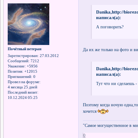
Danika,http://biore
написал(а):
А поговорить?
Почётный ветеран
Да их же только на фото и 
Зарегистрирован
: 27.03.2012
Сообщений:
7212
Уважение:
+5956
Danika,http://biore
Позитив:
+12015
написал(а):
Приглашений:
0
Провел на форуме:
Тут что ни сделаешь -
4 месяца 25 дней
Последний визит:
10.12.2024 05:25
Поэтому когда ночую одна,то
хочется
"Самое могущественное в мир
0