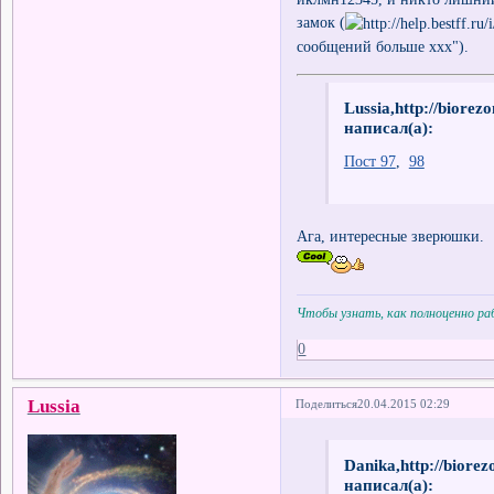
замок (
сообщений больше ххх").
Lussia,http://biore
написал(а):
Пост 97
,
98
Ага, интересные зверюшки.
Чтобы узнать, как полноценно р
0
Lussia
Поделиться
20.04.2015 02:29
Danika,http://biore
написал(а):