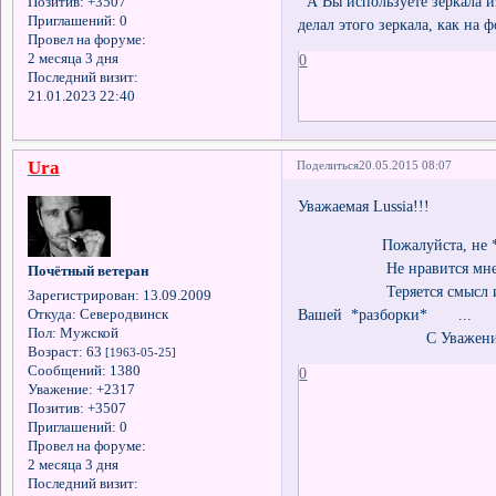
А Вы используете зеркала и
Позитив:
+3507
Приглашений:
0
делал этого зеркала, как на 
Провел на форуме:
0
2 месяца 3 дня
Последний визит:
21.01.2023 22:40
Ura
Поделиться
20.05.2015 08:07
Уважаемая Lussia!!!
Пожалуйста, не *разбир
Не нравится мне лично
Почётный ветеран
Теряется смысл и интере
Зарегистрирован
: 13.09.2009
Вашей *разборки* ...
Откуда:
Северодвинск
Пол:
Мужской
С Уважением 
Возраст:
63
[1963-05-25]
Сообщений:
1380
0
Уважение:
+2317
Позитив:
+3507
Приглашений:
0
Провел на форуме:
2 месяца 3 дня
Последний визит: