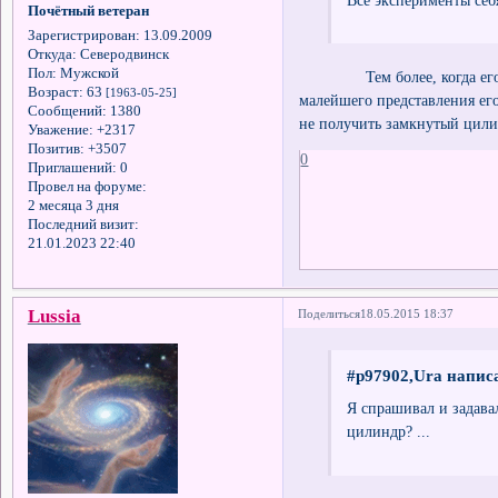
Все эксперименты себя
Почётный ветеран
Зарегистрирован
: 13.09.2009
Откуда:
Северодвинск
Пол:
Мужской
Тем более, когда его, Зер
Возраст:
63
[1963-05-25]
малейшего представления его
Сообщений:
1380
не получить замкнутый цилин
Уважение:
+2317
Позитив:
+3507
0
Приглашений:
0
Провел на форуме:
2 месяца 3 дня
Последний визит:
21.01.2023 22:40
Lussia
Поделиться
18.05.2015 18:37
#p97902,Ura написа
Я спрашивал и задава
цилиндр? ...