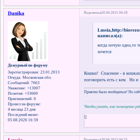
Danika
Поделиться
20.04.2015 04:18
Lussia,http://biore
написал(а):
когда ночую одна,то 
хочется
Дежурный по форуму
Зарегистрирован
: 23.01.2013
Кошки! Спасение - в кошках!
Откуда:
Московская обл.
поговорить есть с кем. Но и
Сообщений:
7663
Уважение:
+13007
Приятно было пообщаться! Но сейч
Позитив:
+33669
Приглашений:
0
Провел на форуме:
Чтобы узнать, как полноценно р
4 месяца 23 дня
Последний визит:
0
05.08.2026 16:59
Поделиться
20.04.2015 04:25