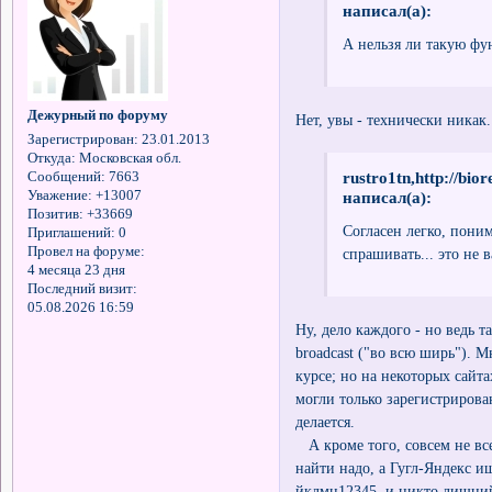
написал(а):
А нельзя ли такую фу
Дежурный по форуму
Нет, увы - технически никак.
Зарегистрирован
: 23.01.2013
Откуда:
Московская обл.
rustro1tn,http://bi
Сообщений:
7663
Уважение:
+13007
написал(а):
Позитив:
+33669
Согласен легко, поним
Приглашений:
0
Провел на форуме:
спрашивать... это не 
4 месяца 23 дня
Последний визит:
05.08.2026 16:59
Ну, дело каждого - но ведь т
broadcast ("во всю ширь"). М
курсе; но на некоторых сайт
могли только зарегистрирова
делается.
А кроме того, совсем не вс
найти надо, а Гугл-Яндекс и
йклмн12345, и никто лишний 