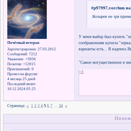
#p97997,vorchun на
.Козырев не зря при
У меня выбор был-купить "з
соображениям купила "зеркал
Почётный ветеран
варианты есть... Я надеюсь 
Зарегистрирован
: 27.03.2012
Сообщений:
7212
Уважение:
+5956
"Самое могущественное в мир
Позитив:
+12015
Приглашений:
0
+3
Провел на форуме:
4 месяца 25 дней
Последний визит:
10.12.2024 05:25
Страница:
«
1
2
3
4
5
6
7
…
34
»
Похож