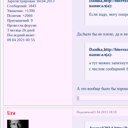
Danika,http://biore
Зарегистрирован
: 04.04.2013
написал(а):
Сообщений:
1845
Уважение:
+1390
Если надо, могу попро
Позитив:
+2666
Приглашений:
0
Провел на форуме:
3 месяца 26 дней
Да,было бы не плохо, да и не
Последний визит:
09.04.2021 00:55
Danika,http://biore
написал(а):
а тут можно запихнуть
с числом сообщений б
А это вообще было бы хорош
0
Ura
Поделиться
21.04.2015 18:18
Андрей2014,http://