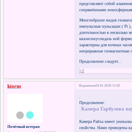
представляют собой альвено
сопряжёнными ионосферным
Многообразие видов геомагн
импульсные пульсации ( Pi 
длительностью в несколько м
квазиcинусоидаль ной форм
характерны для ночных часов
непрерывные геомагнитные п
Продолжение следует...
+2
kiorus
Поделиться
10.01.2026 11:05
.
Продолжение:
Камера Гарбузова на
Камера Райха имеет уникаль
Почётный ветеран
свойства. Нами проведены ка