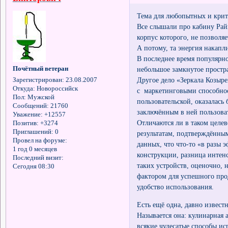
Тема для любопытных и крит
Все слышали про кабину Райх
корпус которого, не позволя
А потому, та энергия накапл
В последнее время популярно
небольшое замкнутое простр
Почётный ветеран
Другое дело «Зеркала Козыре
Зарегистрирован
: 23.08.2007
Откуда:
Новороссийск
с маркетинговыми способнос
Пол:
Мужской
пользовательской, оказалась
Сообщений:
21760
заключённым в ней пользоват
Уважение:
+12557
Отличаются ли в таком целе
Позитив:
+3274
Приглашений:
0
результатам, подтверждённым
Провел на форуме:
данных, что что-то «в разы 
1 год 0 месяцев
конструкции, разница интен
Последний визит:
таких устройств, оценочно, 
Сегодня 08:30
фактором для успешного про
удобство использования.
Есть ещё одна, давно извест
Называется она: кулинарная
всякие чудесатые способы ис