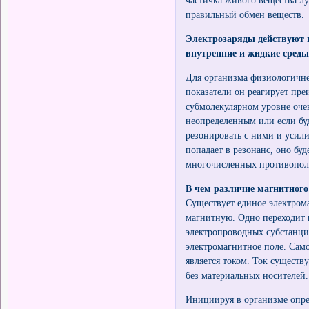
частичка живого вещества лу
правильный обмен веществ.
Электрозаряды действуют н
внутренние и жидкие среды
Для организма физиологичне
показатели он реагирует пр
субмолекулярном уровне оче
неопределенным или если буд
резонировать с ними и усил
попадает в резонанс, оно буд
многочисленных противопо
В чем различие магнитног
Существует единое электрома
магнитную. Одно переходит 
электропроводных субстанци
электромагнитное поле. Само
является током. Ток существ
без материальных носителей.
Инициируя в организме опре