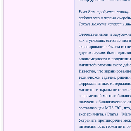
Если Вам требуется помощь и
работа это в первую очередь
Также можете написать мне 
Отечественными и зарубежн
как в условиях естественног
экранирования объекта иссл
другом случаях была одинако
закономерности в полученных
магнитобиологиче ского де
Известно, что экранировани
технической задачей, решен
ферромагнитных материалов
магнитные экраны не позволя
современной магнитобиологи
получения биологического о
составляющей МПЗ [36], что
эксперимента. (Статья "Маг
Устранить противоречие мож
интенсивность геомагнитного