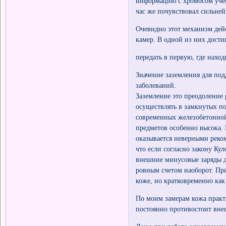
информацию с хромосом учен
час же почувствовал сильней
Очевидно этот механизм дей
камер. В одной из них дост
передать в первую, где нахо
Значение заземления для по
заболеваний.
Заземление это преодоление 
осуществлять в замкнутых п
современных железобетонной
предметов особенно высока.
оказывается неверными реком
что если согласно закону Ку
внешние минусовые заряды до
ровным счетом наоборот. Пр
коже, но кратковременно как
По моим замерам кожа практ
постоянно противостоит вне