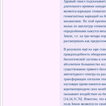
Здравый смысл подсказывает,
длительного времени находи
являются вариации геомагнит
геомагнитных вариаций на б
механизмов. По этой причин
малых по амплитуде геомагни
определёнными кажутся меха
Земли, т.е. на три-четыре п
рассматривать как предполо
В результате ещё на заре ст
правдоподобность обнаружен
биологической системы и из
абсолютное большинство исс
существовании прямого биол
амплитудного спектра на ра
трансформации сигналов это
настоящее время имеются мн
короткопериодиче ских коле
оказывают воздействие на би
[14,24,31,76]. Известно, чт
поля Земли являются по св