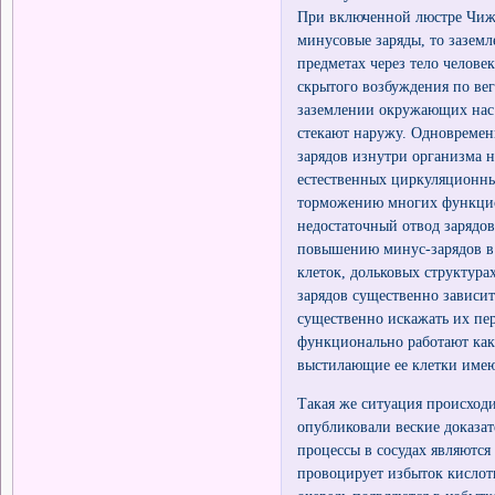
При включенной люстре Чиже
минусовые заряды, то заземл
предметах через тело челове
скрытого возбуждения по ве
заземлении окружающих нас 
стекают наружу. Одновремен
зарядов изнутри организма н
естественных циркуляционны
торможению многих функцио
недостаточный отвод зарядов
повышению минус-зарядов в
клеток, дольковых структура
зарядов существенно зависит
существенно искажать их пе
функционально работают как
выстилающие ее клетки имею
Такая же ситуация происходи
опубликовали веские доказа
процессы в сосудах являютс
провоцирует избыток кислот