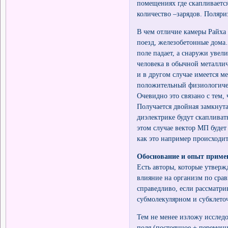
помещениях где скапливается
количество –зарядов. Поляр
В чем отличие камеры Райха 
поезд, железобетонные дома
поле падает, а снаружи увел
человека в обычной металлич
и в другом случае имеется м
положительный физиологичес
Очевидно это связано с тем,
Получается двойная замкнута
диэлектрике будут скапливат
этом случае вектор МП будет
как это например происходи
Обоснование и опыт приме
Есть авторы, которые утверж
влияние на организм по срав
справедливо, если рассматри
субмолекулярном и субклет
Тем не менее изложу иссле
поля (постоянное + переменн