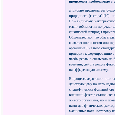
происходят необходимые в 
априорно предполагает суще
природного фактора” [10], 
По - видимому, некорректно
магнитобиологии получает 
физической природы прямого
Общеизвестно, что обязате
является постоянство или пе
организма ) на него стандар
приводит к формированию в 
чтобы реально оказывать на
времени, действующие факт
на афферентную систему.
В процессе адаптации, или 
действующему на него надпо
специфических функций орга
внешний фактор становится 
живого организма, но и помо
нами два физических фактор
магнитные поля. Которому из