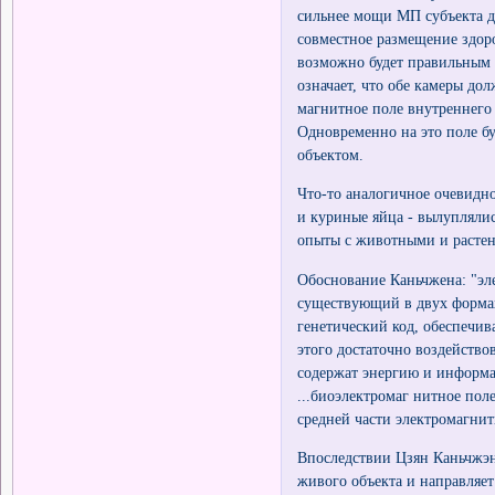
сильнее мощи МП субъекта дл
совместное размещение здоро
возможно будет правильным 
означает, что обе камеры до
магнитное поле внутреннего 
Одновременно на это поле бу
объектом.
Что-то аналогичное очевидно
и куриные яйца - вылупляли
опыты с животными и расте
Обоснование Каньчжена: "эл
существующий в двух формах
генетический код, обеспечив
этого достаточно воздейств
содержат энергию и информа
...биоэлектромаг нитное по
средней части электромагнит
Впоследствии Цзян Каньчжэн
живого объекта и направляет