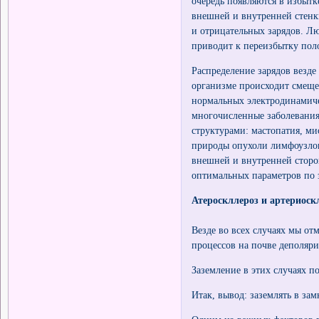
очередь появляются в избытк
внешней и внутренней стенк
и отрицательных зарядов. Лю
приводит к переизбытку пол
Распределение зарядов везде
организме происходит смеще
нормальных электродинамиче
многочисленные заболевания 
структурами: мастопатия, м
природы опухоли лимфоузлов 
внешней и внутренней сторо
оптимальных параметров по з
Атероскллероз и артериоск
Везде во всех случаях мы от
процессов на почве деполяри
Заземление в этих случаях п
Итак, вывод: заземлять в за