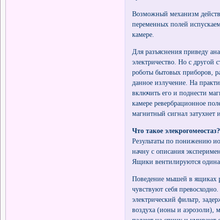
Возможный механизм действи
переменных полей испускае
камере.
Для разъяснения приведу ана
электричество. Но с другой 
роботы бытовых приборов, р
данное излучение. На практи
включить его и поднести маг
камере ревербрационное поле
магнитный сигнал затухнет 
Что такое элекрогомеостаз
Результаты по понижению ио
начну с описания экспериме
Ящики вентилируются одинак
Поведение мышей в ящиках р
чувствуют себя превосходно.
электрический фильтр, заде
воздуха (ионы и аэрозоли), 
падают на спину и умирают о