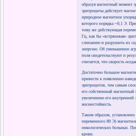
образуя магнитный момент э
эритроциты действует магнит
природное магнитное упоряд
которого порядка ~0,1 Э. Пр
тому же действующая переме
Гц, как бы «встряхивая» эри
слипанию и разрушить их сц
энергию. Об уменьшении аг
поля свидетельствуют и резу
считается, что скорость осе
Достаточно большое магнитн
привести к появлению навед
эритроцитов, тем самым спо
его собственный магнитный 
увеличению его внутренней э
жизнестойкость.
Таким образом, установлено 
переменного 80 Э) магнитног
онкологических больных. Пок
крови.