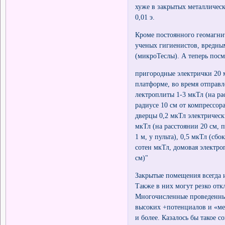
хуже в закрытых металлическ
0,01 э.
Кроме постоянного геомагни
ученых гигиенистов, вредны
(микроТеслы). А теперь пос
пригородные электрички 20 м
платформе, во время отправл
лектроплиты 1-3 мкТл (на ра
радиусе 10 см от компрессора
дверцы 0,2 мкТл электрическ
мкТл (на расстоянии 20 см, 
1 м, у пульта), 0,5 мкТл (сб
сотен мкТл, домовая электро
см)"
Закрытые помещения всегда 
Также в них могут резко отк
Многочисленные проведенны
высоких +потенциалов и «ме
и более. Казалось бы такое 