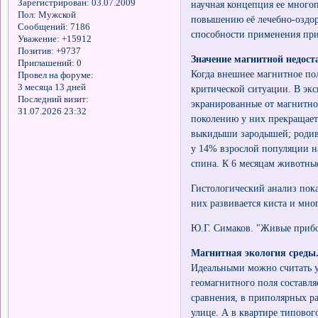
Зарегистрирован
: 03.07.2009
научная концепция ее много
Пол:
Мужской
повышению её лечебно-оздор
Сообщений:
7186
способности применения при
Уважение:
+15912
Позитив:
+9737
Значение магнитной недост
Приглашений:
0
Когда внешнее магнитное пол
Провел на форуме:
3 месяца 13 дней
критической ситуации. В эк
Последний визит:
экранированные от магнитног
31.07.2026 23:32
поколению у них прекращает
выкидыши зародышей; родивш
у 14% взрослой популяции н
спина. К 6 месяцам животны
Гистологический анализ пока
них развивается киста и мног
Ю.Г. Симаков. "Живые прибор
Магнитная экология среды
Идеальными можно считать у
геомагнитного поля составляе
сравнения, в приполярных райо
улице. А в квартире типовог