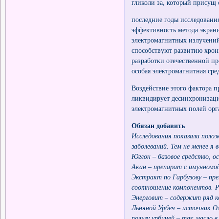
гликоли за, который присущ
последние годы исследовани
эффективность метода экран
электромагнитных излучений
способствуют развитию хрон
разработки отечественной п
особая электромагнитная сре
Воздействие этого фактора 
ликвидирует десинхронизац
электромагнитных полей ор
Обязан добавить
Исследования показали полож
заболеваний. Тем не менее 
Юглон – базовое средство, 
Акан – препарат с имунномо
Экстракт по Гарбузову – пре
соотношение компонентов. Р
Энерговит – содержит ряд к
Льняной Урбеч – источник Оме
пользу урбичей – так масло в