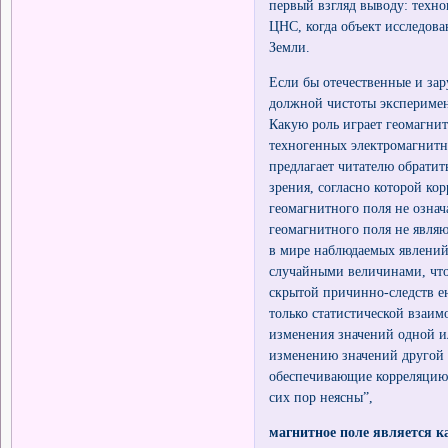
первый взгляд выводу: техн
ЦНС, когда объект исследова
Земли.
Если бы отечественные и за
должной чистоты эксперимен
Какую роль играет геомагнит
техногенных электромагнитны
предлагает читателю обратит
зрения, согласно которой ко
геомагнитного поля не озна
геомагнитного поля не явля
в мире наблюдаемых явлений
случайными величинами, что
скрытой причинно-следств е
только статистической взаим
изменения значений одной и
изменению значений другой 
обеспечивающие корреляцию 
сих пор неясны”,
магнитное поле является к