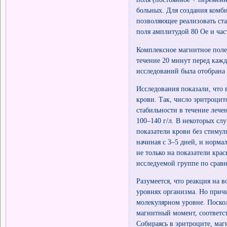
больных. Для создания комб
позволяющее реализовать ст
поля амплитудой 80 Oe и час
Комплексное магнитное поле 
течение 20 минут перед кажд
исследований была отобрана
Исследования показали, что
крови. Так, число эритроцит
стабильности в течение лече
100–140 г/л. В некоторых сл
показатели крови без стимул
начиная с 3–5 дней, и норма
не только на показатели кра
исследуемой группе по срав
Разумеется, что реакция на 
уровнях организма. Но причи
молекулярном уровне. Поско
магнитный момент, соответс
Собираясь в эритроците, ма