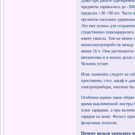
Даже при работе одновремен
предметы заряжались до -300
пределах +30 +90 mv. Часто 
организм насильно удерживае
Это ему нужно для сохранения
существенно перезарядились
имеет смысла. Тем не менее
миниэлектропробо ев между 
менее 16 v. Они растекаются
механизмы и в малых дозах 
Человек устает.
Итак заземлять следует не се
простынею, стол, шкаф и даж
электроприборы, неплохо бы
Особенно важно такое общее
время выключенной люстры б
плюс зарядами, а при включ
зарядов на коже. Фольгу пр
фольговых полосок.
Почему нельзя заземлять ч