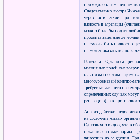
приводило к изменениям пот
Следовательно люстра Чижевс
через нос в легкие. При это
вязкость и агрегация (слипа
можно было бы подать любые
проявить заметные лечебные
не смогли быть полностью р
не может оказать полного ле
Гомеостаз. Организм приспо
магнитных полей как вокруг 
организма по этим параметр
многоуровневый электромагн
требуемых для него парамет
определенных случаях могут 
репарацию), а в противопол
Анализ действия недостатка 
на состояние живых организ
Однозначно видно, что в об
показателей ниже нормы. Пр
животных из-за удушья. При