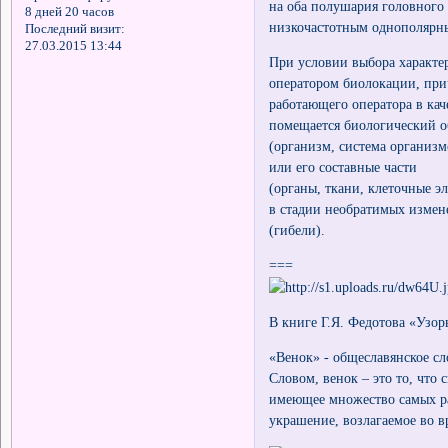
на оба полушария головного
8 дней 20 часов
низкочастотным однополярн
Последний визит:
27.03.2015 13:44
При условии выбора характе
оператором биолокации, при
работающего оператора в ка
помещается биологический о
(организм, система организм
или его составные части
(органы, ткани, клеточные эл
в стадии необратимых изме
(гибели).
===
В книге Г.Я. Федотова «Узор
«Венок» - общеславянское сл
Словом, венок – это то, что 
имеющее множество самых р
украшение, возлагаемое во в