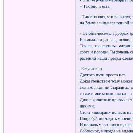
- Этот «грубиян» говорит пр
– Так оно и есть.
- Так выходит, что во время,
на Земле занимался генной 
- Не семь-восемь, а добрых 
Возможно и раньше, появили
Точнее, трансгенные матриц
сорта и породы. Ты хочешь 
растений наши предки сдел
-Безусловно.
Другого пути просто нет.
Доказательством тому может 
сколько люди ни старались, 
то же самое можно сказать и
Дикие животные привыкают к 
дикими.
Стоит «дикарям» попасть на 
Попробуй погладить месячног
И погладь маленького щенка
Собачонок, никогда не видев