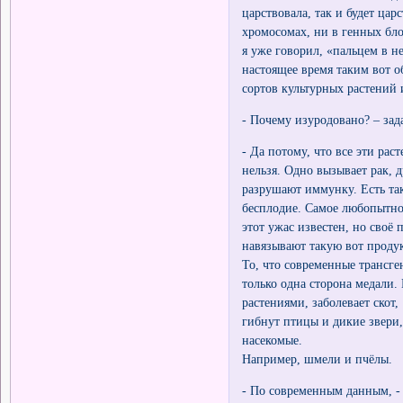
царствовала, так и будет ца
хромосомах, ни в генных бло
я уже говорил, «пальцем в н
настоящее время таким вот 
сортов культурных растений
- Почему изуродовано? – зад
- Да потому, что все эти ра
нельзя. Одно вызывает рак, 
разрушают иммунку. Есть так
бесплодие. Самое любопытное
этот ужас известен, но своё
навязывают такую вот проду
То, что современные трансге
только одна сторона медали.
растениями, заболевает скот,
гибнут птицы и дикие звери
насекомые.
Например, шмели и пчёлы.
- По современным данным, -