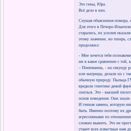
Это гены, Юра.
Всё дело в них.
Слушая объяснения помора, 
Для этого в Печоро-Ильичско
старались, их усилия оказал
этому значение, но теперь, 
продолжил:
- Мне хочется тебя познаком
ни в какое сравнение с той,
– Понимаешь, - на секунду р
или матрицы, делали их с т
обычную природу. Пыльца Г
вредили генетике дикой фау
сниться. Это - высший пило
основ поведения. Они знали 
И генная замена, которую они
быть. Именно поэтому их дре
агрессивными по отношению 
сложно выжить. Это не прост
станет всех известных нам 