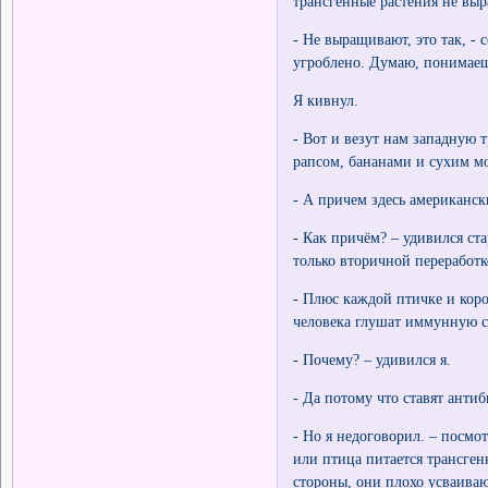
трансгенные растения не вы
- Не выращивают, это так, - 
угроблено. Думаю, понимаешь
Я кивнул.
- Вот и везут нам западную т
рапсом, бананами и сухим м
- А причем здесь американск
- Как причём? – удивился ст
только вторичной переработк
- Плюс каждой птичке и коро
человека глушат иммунную с
- Почему? – удивился я.
- Да потому что ставят анти
- Но я недоговорил. – посмо
или птица питается трансге
стороны, они плохо усваиваю