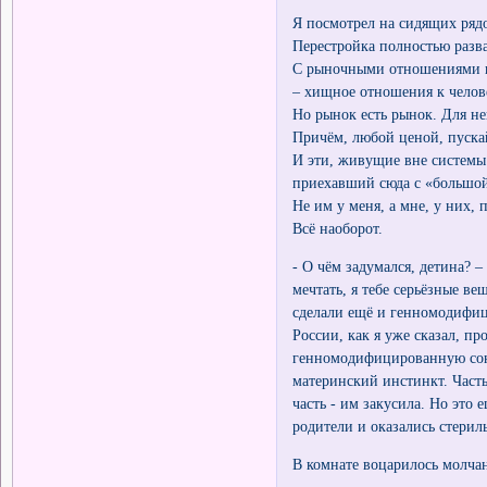
Я посмотрел на сидящих рядо
Перестройка полностью разва
С рыночными отношениями в 
– хищное отношения к челов
Но рынок есть рынок. Для не
Причём, любой ценой, пускай
И эти, живущие вне системы 
приехавший сюда с «большой
Не им у меня, а мне, у них, 
Всё наоборот.
- О чём задумался, детина? 
мечтать, я тебе серьёзные ве
сделали ещё и генномодифици
России, как я уже сказал, п
генномодифицированную сою.
материнский инстинкт. Часть
часть - им закусила. Но это 
родители и оказались стери
В комнате воцарилось молча