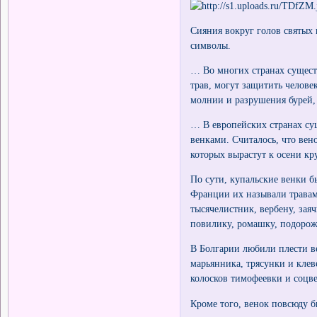
Сияния вокруг голов святых 
символы.
… Во многих странах существ
трав, могут защитить челове
молнии и разрушения бурей, 
… В европейских странах су
венками. Считалось, что вен
которых вырастут к осени к
По сути, купальские венки б
Франции их называли травам
тысячелистник, вербену, зая
повилику, ромашку, подорож
В Болгарии любили плести ве
марьянника, трясунки и клев
колосков тимофеевки и соцв
Кроме того, венок повсюду 