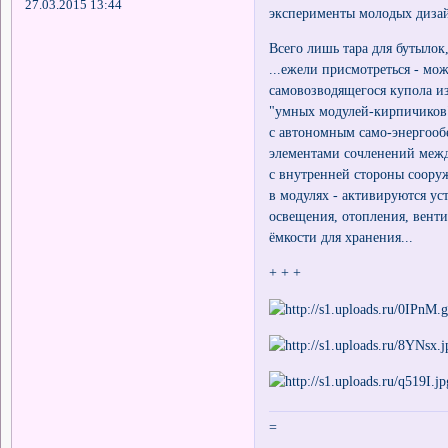
27.03.2015 13:44
эксперименты молодых диза
Всего лишь тара для бутылок
...ежели присмотреться - мо
самовозводящегося купола и
"умных модулей-кирпичиков
с автономным само-энергооб
элементами сочленений межд
с внутренней стороны соору
в модулях - активируются ус
освещения, отопления, венти
ёмкости для хранения...
+ + +
=