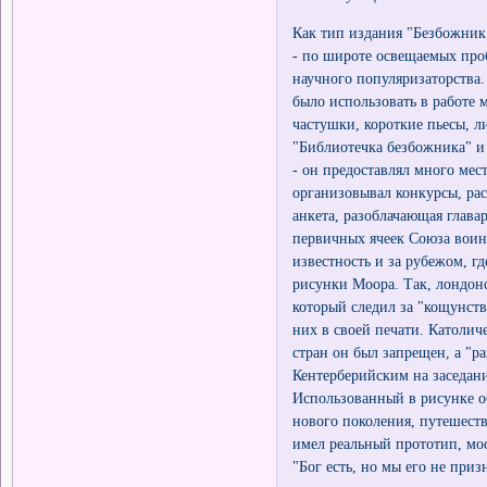
Как тип издания "Безбожник
- по широте освещаемых про
научного популяризаторства
было использовать в работе 
частушки, короткие пьесы, 
"Библиотечка безбожника" и
- он предоставлял много мес
организовывал конкурсы, рас
анкета, разоблачающая глава
первичных ячеек Союза воин
известность и за рубежом, гд
рисунки Моора. Так, лондонс
который следил за "кощунст
них в своей печати. Католич
стран он был запрещен, а "
Кентерберийским на заседан
Использованный в рисунке о
нового поколения, путешест
имел реальный прототип, мо
"Бог есть, но мы его не приз