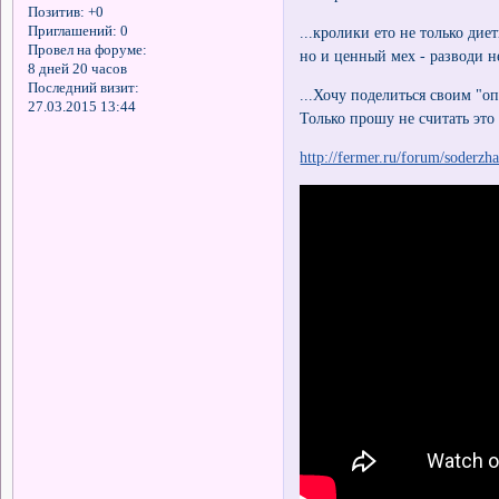
Позитив:
+0
...кролики ето не только дие
Приглашений:
0
Провел на форуме:
но и ценный мех - разводи н
8 дней 20 часов
Последний визит:
...Хочу поделиться своим "о
27.03.2015 13:44
Только прошу не считать это
http://fermer.ru/forum/soderzh