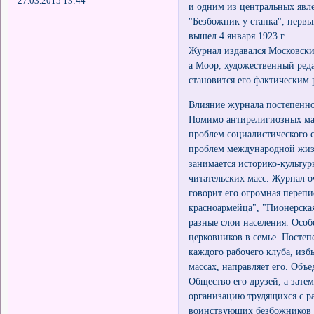
27.03.2015 13:44
и одним из центральных явл
"Безбожник у станка", перв
вышел 4 января 1923 г.
Журнал издавался Московск
а Моор, художественный реда
становится его фактическим 
Влияние журнала постепенно
Помимо антирелигиозных мате
проблем социалистического с
проблем международной жизн
занимается историко-культ
читательских масс. Журнал о
говорит его огромная перепи
красноармейца", "Пионерская
разные слои населения. Осо
церковников в семье. Посте
каждого рабочего клуба, из
массах, направляет его. Объ
Общество его друзей, а зате
организацию трудящихся с р
воинствующих безбожников в