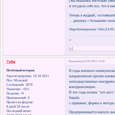
Она оказалась настолько умн
и отсудила себе все, что я им
Теперь я мудрый, состоявши
... девушку с большими сись
Отредактировано 7s0n (14.09.
=
+1
7s0n
Поделиться
15.09.2012 13:28
Почётный ветеран
В годы военного коммунизма
направленную против влияни
Зарегистрирован
: 10.10.2011
Пол:
Мужской
непосредственных контррев
Сообщений:
3879
контрреволюции.
Уважение:
+921
В эти годы вопрос "кто кого
Позитив:
+0
борьба
Приглашений:
0
Провел на форуме:
с церковью, формы и методы 
8 дней 20 часов
Последний визит:
Предпринимается выпуск мас