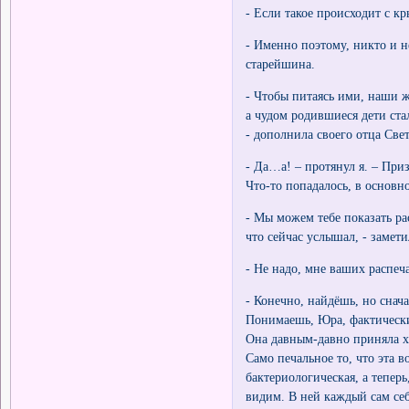
- Если такое происходит с 
- Именно поэтому, никто и н
старейшина.
- Чтобы питаясь ими, наши 
а чудом родившиеся дети ст
- дополнила своего отца Све
- Да…а! – протянул я. – При
Что-то попадалось, в основн
- Мы можем тебе показать ра
что сейчас услышал, - замети
- Не надо, мне ваших распеча
- Конечно, найдёшь, но снача
Понимаешь, Юра, фактически
Она давным-давно приняла х
Само печальное то, что эта 
бактериологическая, а тепер
видим. В ней каждый сам себ