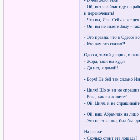
- В чем дело, Изя?
- Ой, вот я сейчас иду на ра
и переночевать!
- Что вы, Изя! Сейчас же ден
- Ой, вы не знаете Зяму - та
- Это правда, что в Одессе в
- Кто вам это сказал?!
Одесса, тихий дворик, в ок
- Жора, таки вы куда?
- Да нет, я домой!
- Боря! Не бей так сильно И
- Циля! Шо ж ви не спрашива
- Роза, как ви живете?
- Ой, Циля, и не спрашивайт
- Ой, ваш Абрамчик на лицо
- Это не страшно, был бы зд
На рынке:
- Сколько стоит эта лошадь?