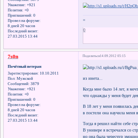
Уважение:
+921
Позитив:
+0
Приглашений:
0
=
Провел на форуме:
8 дней 20 часов
0
Последний визит:
27.03.2015 13:44
7s0n
Поделиться
14.09.2012 05:15
Почётный ветеран
Зарегистрирован
: 10.10.2011
из инета...
Пол:
Мужской
Сообщений:
3879
Когда мне было 14 лет, я меч
Уважение:
+921
Позитив:
+0
что однажды у меня будет д
Приглашений:
0
Провел на форуме:
В 18 лет у меня появилась д
8 дней 20 часов
в постели она научила меня 
Последний визит:
27.03.2015 13:44
Тогда я решил найти себе стр
В универе я встречался со с
но она была чересчур эмоци