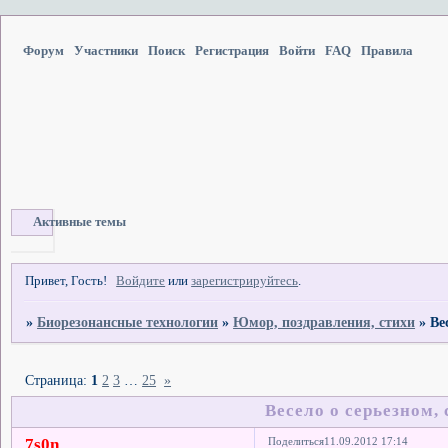
Форум
Участники
Поиск
Регистрация
Войти
FAQ
Правила
Активные темы
Привет, Гость!
Войдите
или
зарегистрируйтесь
.
»
Биорезонансные технологии
»
Юмор, поздравления, стихи
»
Ве
Страница:
1
2
3
…
25
»
Весело о серьезном, 
7s0n
Поделиться
11.09.2012 17:14