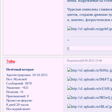
венки, водружаемые на голо
Чудесная символика славянск
цветов, сохраняя древнюю т
и, конечно, флористическом 
=
0
7s0n
Поделиться
28.09.2012 23:06
Почётный ветеран
Зарегистрирован
: 10.10.2011
Пол:
Мужской
Сообщений:
3879
Уважение:
+921
Позитив:
+0
Приглашений:
0
Провел на форуме:
8 дней 20 часов
Последний визит: