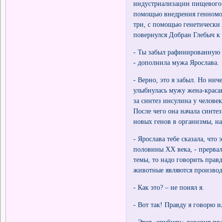
индустриализации пищевого 
помощью внедрения генномо
три, с помощью генетическ
повернулся Добран Глебыч к
- Ты забыл рафинированную 
- дополнила мужа Ярослава.
- Верно, это я забыл. Но нич
улыбнулась мужу жена-красав
за синтез инсулина у челове
После чего она начала синт
новых генов в организмы, н
- Ярослава тебе сказала, чт
половины XX века, - прервал
темы, то надо говорить правд
животные являются произв
- Как это? – не понял я.
- Вот так! Правду я говорю 