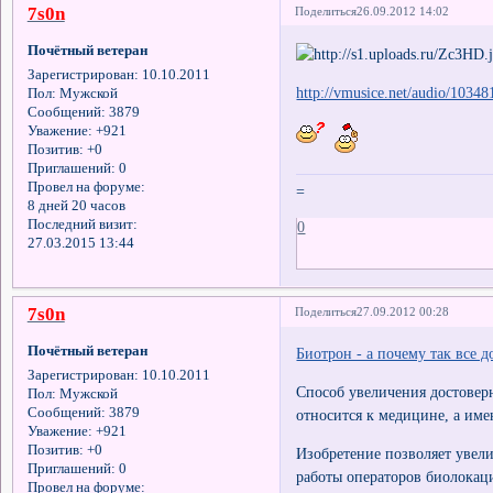
7s0n
Поделиться
26.09.2012 14:02
Почётный ветеран
Зарегистрирован
: 10.10.2011
http://vmusice.net/audio/1034
Пол:
Мужской
Сообщений:
3879
Уважение:
+921
Позитив:
+0
Приглашений:
0
Провел на форуме:
=
8 дней 20 часов
Последний визит:
0
27.03.2015 13:44
7s0n
Поделиться
27.09.2012 00:28
Почётный ветеран
Биотрон - а почему так все д
Зарегистрирован
: 10.10.2011
Способ увеличения достове
Пол:
Мужской
Сообщений:
3879
относится к медицине, а име
Уважение:
+921
Позитив:
+0
Изобретение позволяет увели
Приглашений:
0
работы операторов биолокац
Провел на форуме: