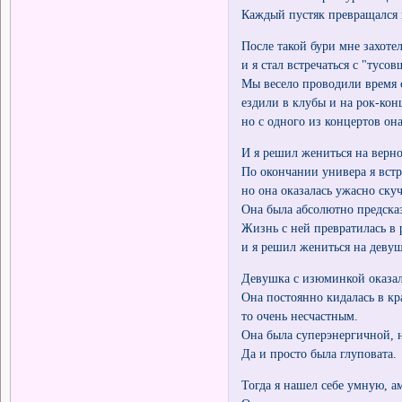
Каждый пустяк превращался 
После такой бури мне захоте
и я стал встречаться с "тусо
Мы весело проводили время с
ездили в клубы и на рок-кон
но с одного из концертов она
И я решил жениться на верн
По окончании универа я вст
но она оказалась ужасно ску
Она была абсолютно предсказ
Жизнь с ней превратилась в 
и я решил жениться на деву
Девушка с изюминкой оказа
Она постоянно кидалась в кр
то очень несчастным.
Она была суперэнергичной, н
Да и просто была глуповата.
Тогда я нашел себе умную, 