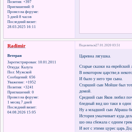
Позитив:
+397
Приглашений:
0
Провел на форуме:
5 дней 8 часов
Последний визит:
28.03.2025 16:11
Radimir
Поделиться
27.01.2020 03:51
Ветеран
Царевна лягушка.
Зарегистрирован
: 10.01.2011
Старые сказки на еврейский 
Откуда:
Калуга
Пол:
Мужской
В некотором царстве,в некот
Сообщений:
656
И было у него три сына.
Уважение:
+1952
Старший сын Мойше был тот
Позитив:
+3241
домой.
Приглашений:
0
Средний сын Яков любил поч
Провел на форуме:
1 месяц 7 дней
бледный вид шо таки в один
Последний визит:
Ну а младший сын Абраша бы
04.08.2026 15:05
История умалчивает куда дел
шо она сбежала с одним гре
И вот с этими цурес царь Д