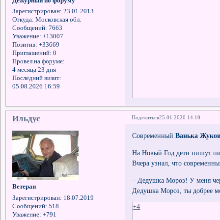
Дежурный по форуму
Зарегистрирован
: 23.01.2013
Откуда:
Московская обл.
Сообщений:
7663
Уважение:
+13007
Позитив:
+33669
Приглашений:
0
Провел на форуме:
4 месяца 23 дня
Последний визит:
05.08.2026 16:59
Ильдус
Поделиться
25.01.2020 14:10
Современный
Ванька Жуко
На Новый Год дети пишут пи
Вчера узнал, что современны
– Дедушка Мороз! У меня чер
Ветеран
Дедушка Мороз, ты добрее м
Зарегистрирован
: 18.07.2019
+4
Сообщений:
518
Уважение:
+791