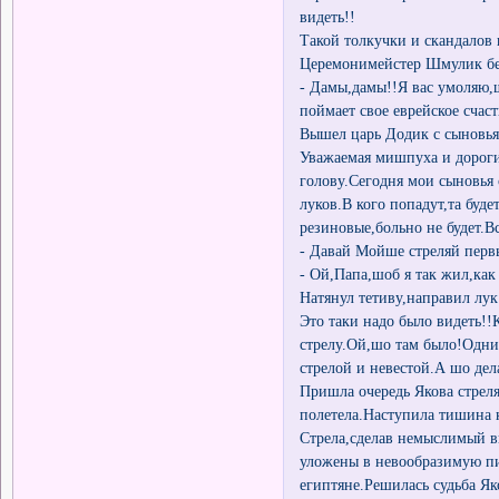
видеть!!
Такой толкучки и скандалов 
Церемонимейстер Шмулик бе
- Дамы,дамы!!Я вас умоляю,ш
поймает свое еврейское счаст
Вышел царь Додик с сыновья
Уважаемая мишпуха и дорогие
голову.Сегодня мои сыновья 
луков.В кого попадут,та буде
резиновые,больно не будет.В
- Давай Мойше стреляй перв
- Ой,Папа,шоб я так жил,как
Натянул тетиву,направил лук
Это таки надо было видеть!
стрелу.Ой,шо там было!Одни 
стрелой и невестой.А шо дел
Пришла очередь Якова стреля
полетела.Наступила тишина 
Стрела,сделав немыслимый в
уложены в невообразимую пи
египтяне.Решилась судьба Як