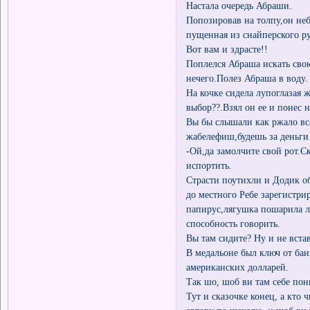
Настала очередь Абраши.
Попозировав на толпу,он неб
пущенная из снайперского ру
Вот вам и здрасте!!
Поплелся Абраша искать сво
нечего.Полез Абраша в воду.
На кочке сидела лупоглазая ж
выбор??.Взял он ее и понес н
Вы бы слышали как ржало вс
жабелефиш,будешь за деньги
-Ой,да замолчите свой рот.С
испортить.
Страсти поутихли и Додик о
до местного Ребе зарегистри
папирус,лягушка пошарила л
способность говорить.
Вы там сидите? Ну и не вста
В медальоне был ключ от бан
американских долларей.
Так шо, шоб ви там себе пон
Тут и сказочке конец, а кто