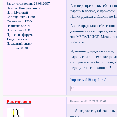
Зарегистрирован
: 23.08.2007
А теперь представь себе, сын
Откуда:
Новороссийск
парень в косухе, с ирокезом
Пол:
Мужской
Панки драться ЛЮБЯТ, но 
Сообщений:
21760
Уважение:
+12557
А еще представь себе, сынок:
Позитив:
+3274
Приглашений:
0
длинноволосый парень, весь в
Провел на форуме:
это МЕТАЛЛИСТ. Металлист
1 год 0 месяцев
избегать.
Последний визит:
Сегодня 08:30
И, наконец, представь себе, 
парень с длинными растрепа
со странной улыбкой. Знай, 
перепутать его с хиппи!!!
http://covid19.mybb.ru/
+3
Викторович
Поделиться
12.01.2020 11:40
— Алло, это служба защиты
— Да.