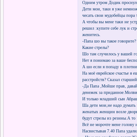
Одним утром Додик проснулся
Дети мои, таки я уже немнож
чесать свои мудобейцы пора 
А чтобы вы мене таки не уст
решил :купите себе лук и ст
женитесь.
-Папа шо вы такое говорите?
Какие стрелы?
Шо там случилось у вашей г
Нет я понимаю за ваше беспо
А шо если я попаду в плотни
На моё еврейское счастье я е
расстройств? Сказал старши
-Да Папа ,Мойше прав, дава
денежек за приданное.Молви
И только младший сын Абраш
Ша дети мои,не надо думать 
женатых женщин возле дворца
будут стрелы из резины.А то 
Всё не морочте мене голову 
Насвистывая 7.40 Папа удали