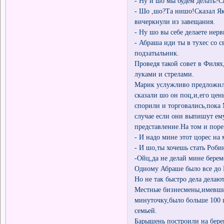
- Ну и шо мы будем делать?
- Шо ,шо?Та нишо!Сказал Яко
вичеркнули из завещания.
- Ну шо вы себе делаете не
- Абраша иди ты в тухес со
подзатыльник.
Проведя такой совет в Филя
луками и стрелами.
Марик услужливо предложил 
сказали шо он поц,и,его це
спорили и торговались,пока
случае если они выпишут ему
представление.На том и пор
- И надо мине этот цорес н
- И шо,ты хочешь стать Роби
-Ойц,да не делай мине берем
Одному Абраше было все до
Но не так быстро дела делаю
Местные бизнесмены,имевшие
минуточку,было больше 100 
семьей.
Барышень построили на бере