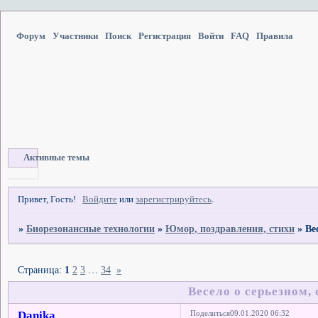
Форум
Участники
Поиск
Регистрация
Войти
FAQ
Правила
Активные темы
Привет, Гость!
Войдите
или
зарегистрируйтесь
.
»
Биорезонансные технологии
»
Юмор, поздравления, стихи
»
Ве
Страница:
1
2
3
…
34
»
Весело о серьезном, 
Danika
Поделиться
09.01.2020 06:32