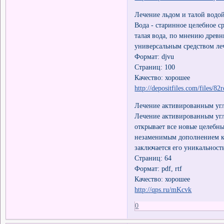
Лечение льдом и талой водо
Вода - старинное целебное с
талая вода, по мнению древ
универсальным средством ле
Формат: djvu
Страниц: 100
Качество: хорошее
http://depositfiles.com/files/82
Лечение активированным уг
Лечение активированным угл
открывает все новые целебны
незаменимым дополнением к 
заключается его уникальность
Страниц: 64
Формат: pdf, rtf
Качество: хорошее
http://qps.ru/mKcvk
0