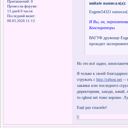
Приглашений:
0
unitate написал(а):
Провел на форуме:
13 дней 0 часов
Eugene54321 написал(
Последний визит:
08.05.2026 11:13
И Вы, он, переименоват
Конспираторы.
ВАГУФ дружище Eugene
проходит эксперимент
Но это всё ладно, инопланет
Я только к своей благодарн
сгружать с
http://rghost.net
-- 
закачки или последнего сгруж
директориям, заходи, качай, 
то rghost.net тоже хорошо. 
Ещё раз спасибо!
0