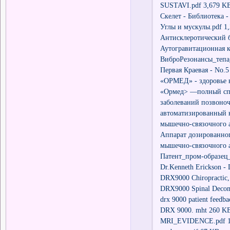
SUSTAVI.pdf 3,679 K
Скелет - Библиотека
Углы и мускулы.pdf 1
Антисклеротический 
Аутогравитационная 
ВиброРезонансы_тепа_
Первая Краевая - No.
«ОРМЕД» - здоровье 
«Ормед> —полный спе
заболеваний позвоно
автоматизированный 
мышечно-связочного а
Аппарат дозированно
мышечно-связочного
Патент_пром-образе
Dr.Kenneth Erickson -
DRX9000 Chiropractic,
DRX9000 Spinal Decom
drx 9000 patient feedb
DRX 9000. mht 260 K
MRI_EVIDENCE.pdf 1