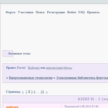
Форум
Участники
Поиск
Регистрация
Войти
FAQ
Правила
Активные темы
Привет, Гость!
Войдите
или
зарегистрируйтесь
.
»
Биорезонансные технологии
»
Электронная библиотека форум
Страница:
«
1
2
3
4
…
34
»
КНИГИ - 2 (н
unitate
Поделиться
11.08.2012 07:40