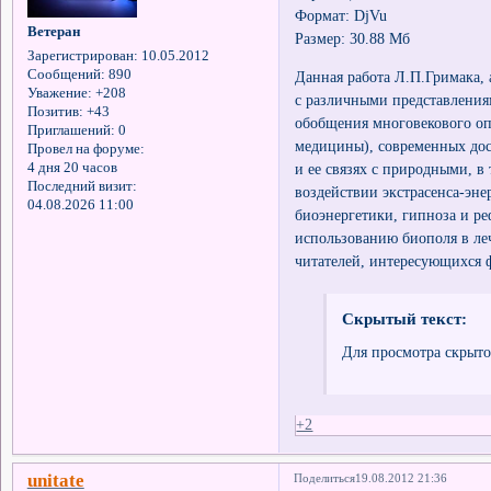
Формат: DjVu
Ветеран
Размер: 30.88 Мб
Зарегистрирован
: 10.05.2012
Сообщений:
890
Данная работа Л.П.Гримака, 
Уважение:
+208
с различными представления
Позитив:
+43
обобщения многовекового оп
Приглашений:
0
медицины), современных дос
Провел на форуме:
и ее связях с природными, в
4 дня 20 часов
Последний визит:
воздействии экстрасенса-эне
04.08.2026 11:00
биоэнергетики, гипноза и р
использованию биополя в ле
читателей, интересующихся 
Скрытый текст:
Для просмотра скрыто
+2
unitate
Поделиться
19.08.2012 21:36