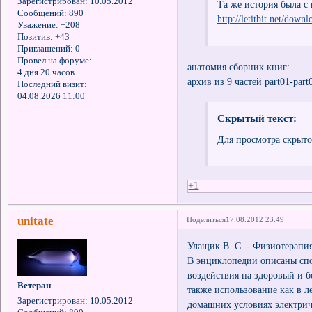
Зарегистрирован
: 10.05.2012
Та же история была с
Сообщений:
890
http://letitbit.net/dow
Уважение:
+208
Позитив:
+43
Приглашений:
0
Провел на форуме:
анатомия сборник книг:
4 дня 20 часов
архив из 9 частей part01-part
Последний визит:
04.08.2026 11:00
Скрытый текст:
Для просмотра скрыто
+1
unitate
Поделиться
17.08.2012 23:49
Улащик В. С. - Физиотерапи
В энциклопедии описаны спо
воздействия на здоровый и 
Ветеран
также использование как в л
Зарегистрирован
: 10.05.2012
домашних условиях электрич