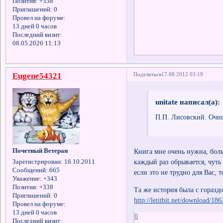
Позитив:
+338
Приглашений:
0
Провел на форуме:
13 дней 0 часов
Последний визит:
08.05.2026 11:13
Eugene54321
Поделиться
17.08.2012 03:19
unitate написал(а):
П.П. Лисовский. Очищ
Книга мне очень нужна, боль
Почетный Ветеран
каждый раз обрывается, чуть
Зарегистрирован
: 16.10.2011
Сообщений:
665
если это не трудно для Вас, 
Уважение:
+343
Позитив:
+338
Та же история была с гораз
Приглашений:
0
http://letitbit.net/download/18
Провел на форуме:
13 дней 0 часов
0
Последний визит: