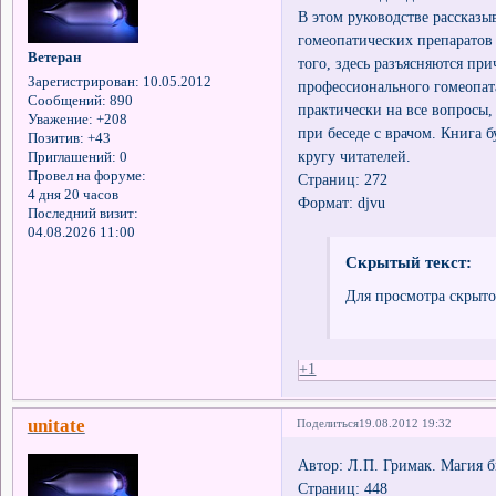
В этом руководстве рассказ
гомеопатических препаратов 
Ветеран
того, здесь разъясняются пр
Зарегистрирован
: 10.05.2012
профессионального гомеопата
Сообщений:
890
практически на все вопросы
Уважение:
+208
при беседе с врачом. Книга
Позитив:
+43
кругу читателей.
Приглашений:
0
Провел на форуме:
Страниц: 272
4 дня 20 часов
Формат: djvu
Последний визит:
04.08.2026 11:00
Скрытый текст:
Для просмотра скрыто
+1
unitate
Поделиться
19.08.2012 19:32
Автор: Л.П. Гримак. Магия 
Страниц: 448