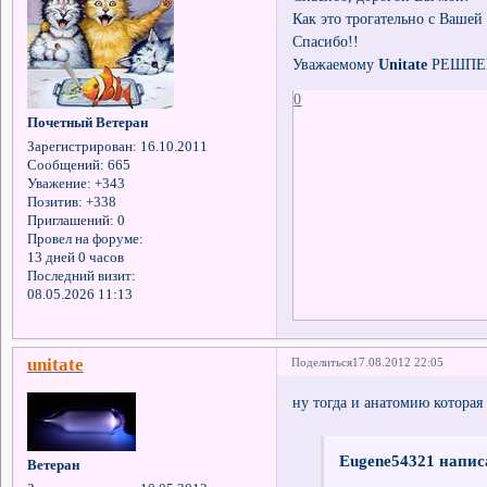
Как это трогательно с Вашей
Спасибо!!
Уважаемому
Unitate
РЕШПЕК
0
Почетный Ветеран
Зарегистрирован
: 16.10.2011
Сообщений:
665
Уважение:
+343
Позитив:
+338
Приглашений:
0
Провел на форуме:
13 дней 0 часов
Последний визит:
08.05.2026 11:13
unitate
Поделиться
17.08.2012 22:05
ну тогда и анатомию которая
Eugene54321 написа
Ветеран