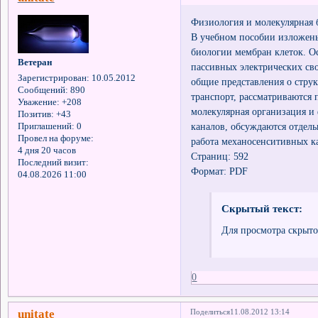
Физиология и молекулярная б
В учебном пособии изложены
биологии мембран клеток. О
Ветеран
пассивных электрических св
Зарегистрирован
: 10.05.2012
общие представления о стру
Сообщений:
890
транспорт, рассматриваются
Уважение:
+208
молекулярная организация и
Позитив:
+43
каналов, обсуждаются отдел
Приглашений:
0
Провел на форуме:
работа механосенситивных к
4 дня 20 часов
Страниц: 592
Последний визит:
Формат: PDF
04.08.2026 11:00
Скрытый текст:
Для просмотра скрыто
0
unitate
Поделиться
11.08.2012 13:14