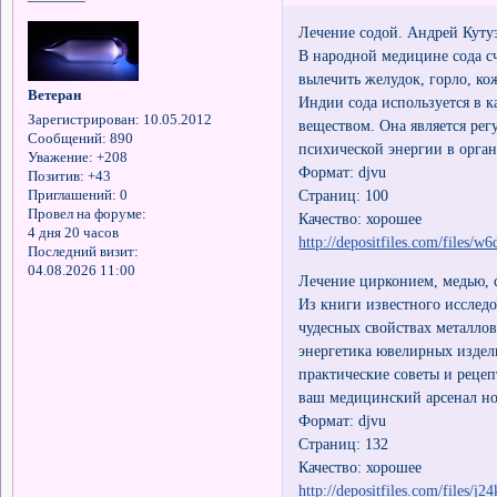
Лечение содой. Андрей Куту
В народной медицине сода с
вылечить желудок, горло, к
Ветеран
Индии сода используется в к
Зарегистрирован
: 10.05.2012
веществом. Она является рег
Сообщений:
890
психической энергии в орга
Уважение:
+208
Формат: djvu
Позитив:
+43
Страниц: 100
Приглашений:
0
Провел на форуме:
Качество: хорошее
4 дня 20 часов
http://depositfiles.com/files/w
Последний визит:
04.08.2026 11:00
Лечение цирконием, медью, 
Из книги известного исслед
чудесных свойствах металло
энергетика ювелирных издели
практические советы и реце
ваш медицинский арсенал нов
Формат: djvu
Страниц: 132
Качество: хорошее
http://depositfiles.com/files/j2