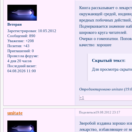
Книга рассказывает о лекарс
окружающей средой, индивид
вредных побочных действий,
Ветеран
Подчеркивается значение наб
Зарегистрирован
: 10.05.2012
широкого круга читателей.
Сообщений:
890
Очерки о гомеопатии. Попова
Уважение:
+208
качество: хорошее
Позитив:
+43
Приглашений:
0
Провел на форуме:
Скрытый текст:
4 дня 20 часов
Последний визит:
Для просмотра скрыто
04.08.2026 11:00
Отредактировано unitate (19.0
+1
unitate
Поделиться
19.08.2012 23:17
Зверобой издавна хорошо из
лекарство, избавляющее от 