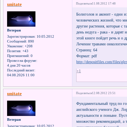
unitate
Поделиться
11.08.2012 17:48
Болиголов и аконит - одни и
человеческих жизней, что мн
другие растения, которые с 
Ветеран
день недуга - рака - и даря
Зарегистрирован
: 10.05.2012
этой книге пойдет речь и о 
Сообщений:
890
Лечение травами онкологиче
Уважение:
+208
Страниц: 64
Позитив:
+43
Формат: pdf
Приглашений:
0
Провел на форуме:
http://depositfiles.com/files/gl
4 дня 20 часов
Последний визит:
+1
04.08.2026 11:00
unitate
Поделиться
12.08.2012 23:51
Фундаментальный труд по г
английского ученого Дж. Лор
актуальности и поныне. Пуст
Ветеран
множество рекомендаций, а 
Зарегистрирован
: 10.05.2012