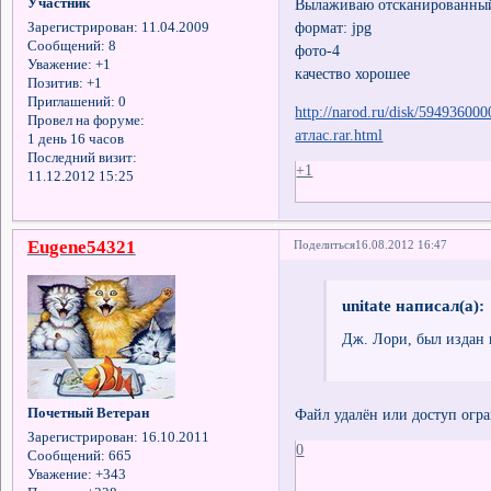
Участник
Вылаживаю отсканированный
формат: jpg
Зарегистрирован
: 11.04.2009
Сообщений:
8
фото-4
Уважение:
+1
качество хорошее
Позитив:
+1
Приглашений:
0
http://narod.ru/disk/594936
Провел на форуме:
атлас.rar.html
1 день 16 часов
Последний визит:
+1
11.12.2012 15:25
Eugene54321
Поделиться
16.08.2012 16:47
unitate написал(а):
Дж. Лори, был издан 
Файл удалён или доступ огр
Почетный Ветеран
Зарегистрирован
: 16.10.2011
0
Сообщений:
665
Уважение:
+343