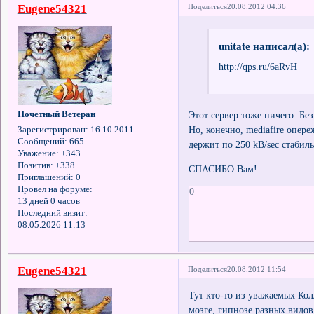
Eugene54321
Поделиться
20.08.2012 04:36
unitate написал(а):
http://qps.ru/6aRvH
Этот сервер тоже ничего. Бе
Почетный Ветеран
Но, конечно, mediafire опер
Зарегистрирован
: 16.10.2011
Сообщений:
665
держит по 250 kB/sec стабил
Уважение:
+343
Позитив:
+338
СПАСИБО Вам!
Приглашений:
0
Провел на форуме:
0
13 дней 0 часов
Последний визит:
08.05.2026 11:13
Eugene54321
Поделиться
20.08.2012 11:54
Тут кто-то из уважаемых Ко
мозге, гипнозе разных видов,