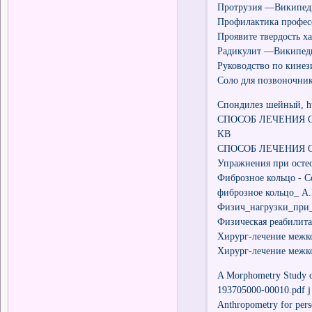
Протрузия —Википед
Профилактика профес
Проявите твердость ха
Радикулит —Википеди
Руководство по кинез
Соло для позвоночник
Спондилез шейный, h
СПОСОБ ЛЕЧЕНИЯ О
KB
СПОСОБ ЛЕЧЕНИЯ О
Упражнения при осте
Фиброзное кольцо - С
фиброзное кольцо_ А.
Физич_нагрузки_при_
Физическая реабилита
Хирург-лечение межк
Хирург-лечение межк
A Morphometry Study o
193705000-00010.pdf 
Anthropometry for pers