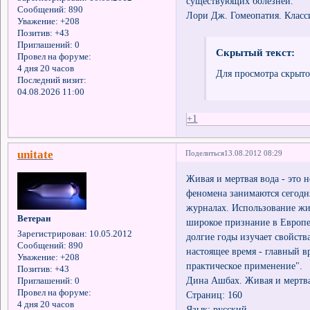
существующих болезней.
Сообщений:
890
Лори Дж. Гомеопатия. Клас
Уважение:
+208
Позитив:
+43
Приглашений:
0
Скрытый текст:
Провел на форуме:
4 дня 20 часов
Для просмотра скрыто
Последний визит:
04.08.2026 11:00
+1
unitate
Поделиться
13.08.2012 08:29
Живая и мертвая вода - это 
феномена занимаются сегодня
журналах. Использование жи
Ветеран
широкое признание в Европе
Зарегистрирован
: 10.05.2012
долгие годы изучает свойств
Сообщений:
890
настоящее время - главный 
Уважение:
+208
практическое применение".
Позитив:
+43
Дина Ашбах. Живая и мертва
Приглашений:
0
Провел на форуме:
Страниц: 160
4 дня 20 часов
Язык: русский