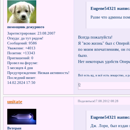
Eugene54321 написа
Разве что админы пом
помощник дежурного
Зарегистрирован
: 23.08.2007
Всегда пожалуйста!
Откуда:
да тут рядом!
Я "всю жизнь" был с Оперой
Сообщений:
9586
Уважение:
+4013
по моим впечатлениям, он го
Позитив:
+13343
было.
Приглашений:
0
Нет некоторых удобств Оперы
Провел на форуме:
5 месяцев 4 дня
Предупреждения:
Низкая активность!
Всё есть яд, и всё есть лекарство, а
Последний визит:
14.02.2024 17:50
0
unitate
Поделиться
17.08.2012 08:28
Eugene54321 написа
Дж. Лори, был издан 
Ветеран