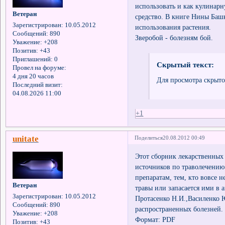
использовать и как кулинарн
Ветеран
средство. В книге Нины Баш
Зарегистрирован
: 10.05.2012
использования растения.
Сообщений:
890
Зверобой - болезням бой.
Уважение:
+208
Позитив:
+43
Приглашений:
0
Скрытый текст:
Провел на форуме:
4 дня 20 часов
Для просмотра скрыто
Последний визит:
04.08.2026 11:00
+1
unitate
Поделиться
20.08.2012 00:49
Этот сборник лекарственных
источников по траволечению
препаратам, тем, кто вовсе 
Ветеран
травы или запасается ими в 
Зарегистрирован
: 10.05.2012
Протасенко Н.И.,Василенко 
Сообщений:
890
распространенных болезней.
Уважение:
+208
Формат: PDF
Позитив:
+43