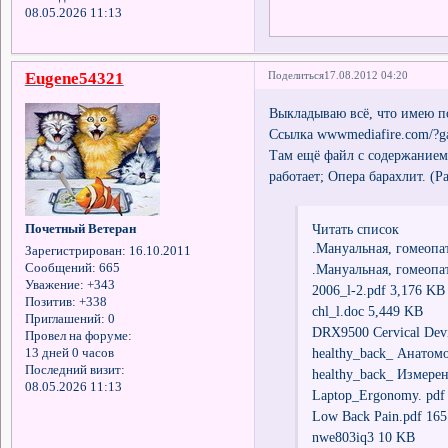
08.05.2026 11:13
Eugene54321
Поделиться
17.08.2012 04:20
Выкладываю всё, что имею по
Ссылка wwwmediafire.com/?g
Там ещё файл с содержанием,
работает; Опера барахлит. (Р
Читать список
Почетный Ветеран
.Мануальная, гомеопат
Зарегистрирован
: 16.10.2011
.Мануальная, гомеопат
Сообщений:
665
Уважение:
+343
2006_l-2.pdf 3,176 KB
Позитив:
+338
chl_l.doc 5,449 KB
Приглашений:
0
DRX9500 Cervical Dev
Провел на форуме:
healthy_back_ Анатом
13 дней 0 часов
Последний визит:
healthy_back_ Измере
08.05.2026 11:13
Laptop_Ergonomy. pdf
Low Back Pain.pdf 16
nwe803iq3 10 KB