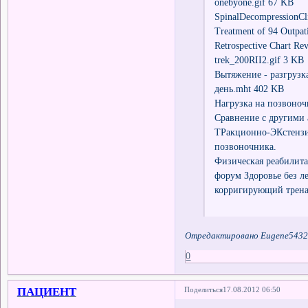
onebyone.gif 67 KB
SpinalDecompressionCli
Treatment of 94 Outpat
Retrospective Chart Re
trek_200RII2.gif 3 KB
Вытяжение - разгрузк
день.mht 402 KB
Нагрузка на позвоноч
Сравнение с другими 
ТРакционно-ЭКстензи
позвоночника.
Физическая реабилита
форум Здоровье без л
корригирующий трена
Отредактировано Eugene54321
0
ПАЦИЕНТ
Поделиться
17.08.2012 06:50