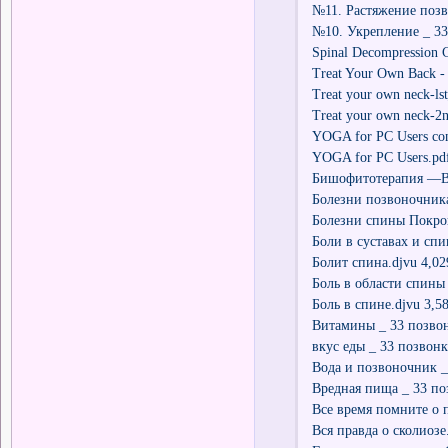
№11. Растяжение позв
№10. Укрепление _ 33
Spinal Decompression C
Treat Your Own Back - 
Treat your own neck-ls
Treat your own neck-2
YOGA for PC Users con
YOGA for PC Users.pd
Бишофитотерапия —В
Болезни позвоночник
Болезни спины Покро
Боли в суставах и спи
Болит спина.djvu 4,0
Боль в области спины
Боль в спине.djvu 3,5
Витамины _ 33 позвон
вкус еды _ 33 позвон
Вода и позвоночник _
Вредная пища _ 33 по
Все время помните о 
Вся правда о сколиозе