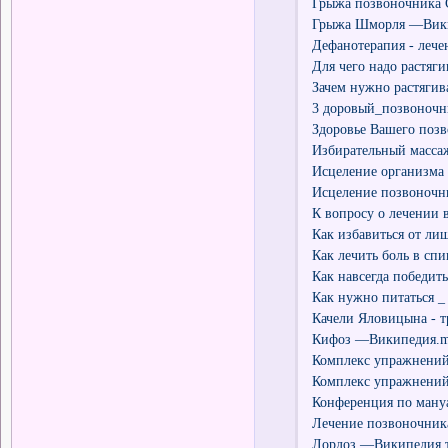
Грыжа позвоночника С
Грыжа Шморля —Вики
Дефанотерапия - лечен
Для чего надо растя
Зачем нужно растягив
3 доровый_позвоночни
Здоровье Вашего позв
Избирательный массаж
Исцеление организма 
Исцеление позвоночни
К вопросу о лечении 
Как избавиться от ли
Как лечить боль в сп
Как навсегда победит
Как нужно питаться _
Качели Яловицына - тр
Кифоз —Википедия.m
Комплекс упражнений 
Комплекс упражнений 
Конференция по мануа
Лечение позвоночника
Лордоз —Википедия.