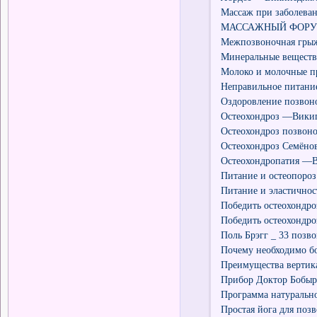
Массаж при заболеван
МАССАЖНЫЙ ФОРУМ_Пр
Межпозвоночная гры
Минеральные вещества
Молоко и молочные пр
Неправильное питание
Оздоровление позвоно
Остеохондроз —Викип
Остеохондроз позвон
Остеохондроз Семёнов
Остеохондропатия —В
Питание и остеопороз
Питание и эластичнос
Победить остеохондр
Победить остеохондро
Поль Брэгг _ 33 позв
Почему необходимо бо
Преимущества вертика
Прибор Доктор Бобыр
Программа натурально
Простая йога для поз