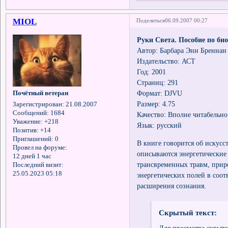
MIOL
Поделиться
06.09.2007 00:27
Руки Света. Пособие по би
Автор: Барбара Энн Бреннан
Издательство: АСТ
Год: 2001
Страниц: 291
Формат: DJVU
Почётный ветеран
Размер: 4.75
Зарегистрирован
: 21.08.2007
Сообщений:
1684
Качество: Вполне читабельно
Уважение:
+218
Язык: русский
Позитив:
+14
Приглашений:
0
В книге говорится об искусс
Провел на форуме:
описываются энергетические
12 дней 1 час
трансвременных травм, приро
Последний визит:
25.05.2023 05:18
энергетических полей в соот
расширения сознания.
Скрытый текст: