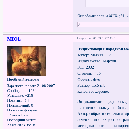
Отредактировано MIOL (14.11.
0
MIOL
Поделиться
05.09.2007 15:20
Энциклопедия народной м
Автор: Мазнев Н.И.
Издательство: Мартин
Год: 2002
Страниц: 416
Формат: djvu
Почётный ветеран
Размер: 15.5 mb
Зарегистрирован
: 21.08.2007
Сообщений:
1684
Качество: хорошее
Уважение:
+218
Позитив:
+14
Энциклопедия народной мед
Приглашений:
0
неизменно пользующийся спр
Провел на форуме:
Автор собрал и систематизи
12 дней 1 час
лечению многих распростран
Последний визит:
25.05.2023 05:18
методики применения народн