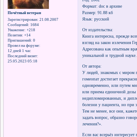
Формат: doc в архиве
Размер: 91.88 кб
Почётный ветеран
Язык: русский
Зарегистрирован
: 21.08.2007
Сообщений:
1684
От издательства:
Уважение:
+218
Позитив:
+14
Книга интересна, прежде все
Приглашений:
0
взгляд на закон излечения Г
Провел на форуме:
Адресована как опытным врач
12 дней 1 час
уникальной и трудной науке.
Последний визит:
25.05.2023 05:18
От автора:
У людей, знакомых с миром г
гомеопат достигает прекрасн
одновременно, или путем мн
или приема единичной дозы о
недипломированных, и дипло
болезни у пациента, но при 
Тем не менее, все они, каже
задать вопрос, образно гово
лечения?».
Если вас всерьёз интересует