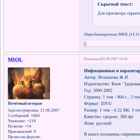
Скрытый текст:
Для просмотра скрыто
Отредактировано MIOL (14.11.
0
MIOL
Поделиться
05.09.2007 14:49
Инфекционные и паразитарн
Автор: Возианова Ж.И.
Издательство: Киев "Здоровь
Год: 2000-2002
Страниц: 1 том - 904 с., 3 том
Формат: DJVU
Почётный ветеран
Размер: 1 том - 6.52 Мб, 3 то
Зарегистрирован
: 21.08.2007
Сообщений:
1684
Качество: среднее, 300 dpi
Уважение:
+218
Язык: русский
Позитив:
+14
Приглашений:
0
В книге изложены современн
Провел на форуме: