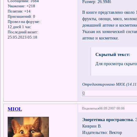
Сообщений:
1684
Размер: 26.9Мб
Уважение:
+218
Позитив:
+14
В книге представлено около
Приглашений:
0
фрукты, овощи, мясо, молоко
Провел на форуме:
домашней аптеке и косметик
12 дней 1 час
Указан их химический соста
Последний визит:
25.05.2023 05:18
аптеке и косметике.
Скрытый текст:
Для просмотра скрыто
Отредактировано MIOL (14.11.
0
MIOL
Поделиться
06.09.2007 00:06
Энергетика пространства. 
Киврин В.
Издательство: Вектор