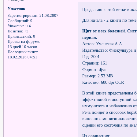
Участник
Предлагаю в этой ветке выкл
Зарегистрирован
: 21.08.2007
Для начала - 2 книги по тем
Сообщений:
9
Уважение:
+4
Щит от всех болезней. Си
Позитив:
+5
Приглашений:
0
первая.
Провел на форуме:
Автор: Уманская А.А.
13 дней 10 часов
Издательство: Физкультура и
Последний визит:
Год: 2001
18.02.2026 04:51
Страниц: 161
Формат: djvu
Размер: 2.53 MB
Качество: 600 dpi OCR
В этой книге представлены 
эффективной и доступной к
иммунитета и избавлению от
Речь пойдет о способах бор
виновниками возникновения
оценки его состояния по ана
Из оглавления: