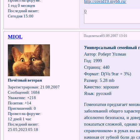
Провел на форуме:
http://covid19.mybb.ru/
1 год 0 месяцев
0
Последний визит:
Сегодня 15:00
MIOL
Поделиться
05.09.2007 13:01
Универсальный семейный г
Автор: Роберт Уллман
Год: 1999
Страниц: 440
Формат: DjVu 9rar + 3%)
Размер: 5.28 mb
Почётный ветеран
Качество: хорошее
Зарегистрирован
: 21.08.2007
Сообщений:
1684
Язык: русский
Уважение:
+218
Позитив:
+14
Гомеопатия предлагает множ
Приглашений:
0
заболеваний общего характе
Провел на форуме:
абсолютно безопасна, и дове
12 дней 1 час
показаться сложной, однако
Последний визит:
25.05.2023 05:18
справочником» в руках вы на
начиная от зубной боли до 