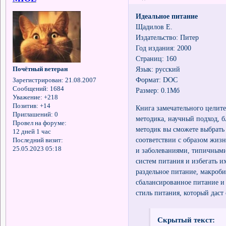
Идеальное питание
Щадилов Е.
Издательство: Питер
Год издания: 2000
Страниц: 160
Язык: русский
Почётный ветеран
Формат: DOC
Зарегистрирован
: 21.08.2007
Сообщений:
1684
Размер: 0.1Мб
Уважение:
+218
Позитив:
+14
Книга замечательного целите
Приглашений:
0
методика, научный подход, 
Провел на форуме:
методик вы сможете выбрать 
12 дней 1 час
соответствии с образом жиз
Последний визит:
25.05.2023 05:18
и заболеваниями, типичными
систем питания и избегать и
раздельное питание, макроби
сбалансированное питание и 
стиль питания, который даст 
Скрытый текст: