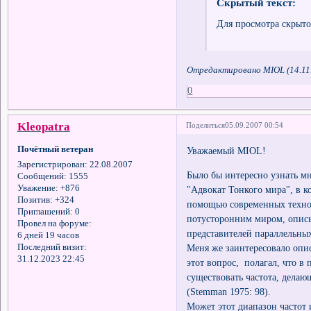
Скрытый текст:
Для просмотра скрыто
Отредактировано MIOL (14.11.
0
Kleopatra
Поделиться
05.09.2007 00:54
Почётный ветеран
Уважаемый MIOL!
Зарегистрирован
: 22.08.2007
Было бы интересно узнать м
Сообщений:
1555
Уважение:
+876
"Адвокат Тонкого мира", в к
Позитив:
+324
помощью современных технол
Приглашений:
0
потусторонним миром, опис
Провел на форуме:
представителей параллельны
6 дней 19 часов
Меня же заинтересовало опис
Последний визит:
31.12.2023 22:45
этот вопрос, полагал, что 
существовать частота, дела
(Stemman 1975: 98).
Может этот диапазон частот