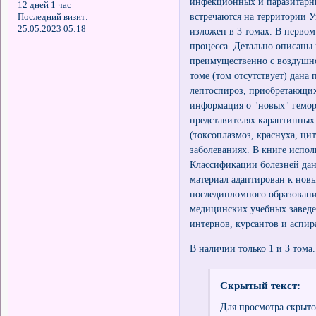
инфекционных и паразитарны
12 дней 1 час
встречаются на территории 
Последний визит:
25.05.2023 05:18
изложен в 3 томах. В перво
процесса. Детально описаны
преимущественно с воздушн
томе (том отсутствует) дана
лептоспироз, приобретающих
информация о "новых" геморр
представителях карантинных
(токсоплазмоз, краснуха, ц
заболеваниях. В книге испо
Классификации болезней да
материал адаптирован к но
последипломного образовани
медицинских учебных заведен
интернов, курсантов и аспир
В наличии только 1 и 3 тома.
Скрытый текст:
Для просмотра скрыто