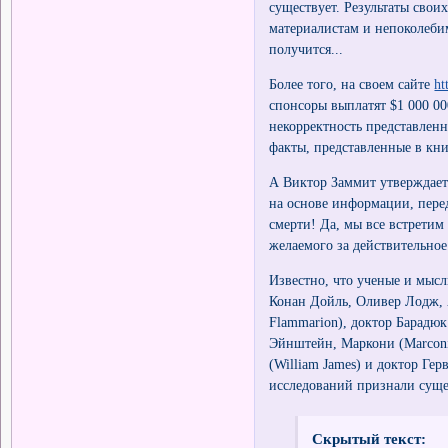
существует. Результаты сво
материалистам и непоколеби
получится...
Более того, на своем сайте
ht
спонсоры выплатят $1 000 00
некорректность представленн
факты, представленные в кн
А Виктор Заммит утверждает
на основе информации, пере
смерти! Да, мы все встретим
желаемого за действительное
Известно, что ученые и мыс
Конан Дойль, Оливер Лодж, 
Flammarion), доктор Барадюк
Эйнштейн, Маркони (Marconi
(William James) и доктор Ге
исследований признали суще
Скрытый текст: