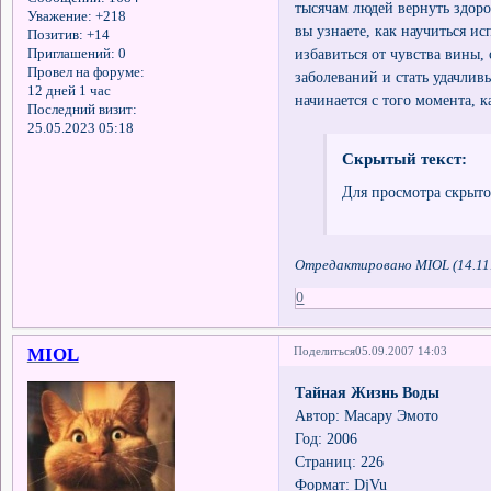
тысячам людей вернуть здоро
Уважение:
+218
вы узнаете, как научиться ис
Позитив:
+14
избавиться от чувства вины, 
Приглашений:
0
Провел на форуме:
заболеваний и стать удачлив
12 дней 1 час
начинается с того момента, к
Последний визит:
25.05.2023 05:18
Скрытый текст:
Для просмотра скрыто
Отредактировано MIOL (14.11.
0
MIOL
Поделиться
05.09.2007 14:03
Тайная Жизнь Воды
Автор: Масару Эмото
Год: 2006
Страниц: 226
Формат: DjVu