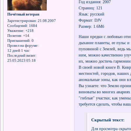
Год издания: 2007
Страниц: 121
Язык: русский
Почётный ветеран
Формат: DJV
Зарегистрирован
: 21.08.2007
Сообщений:
1684
Размер: 1.6Мб
Уважение:
+218
Позитив:
+14
Наши предки с любовью отно
Приглашений:
0
дыхание планеты, ее пульс и
Провел на форуме:
пуповиной с Землей, ведь мы
12 дней 1 час
ним, можно качественно улу
Последний визит:
25.05.2023 05:18
их, можно достичь гармонии
В своей новой книге В. Кивр
местностей, городов, наших 
аномальные зоны, как они вл
Вы узнаете: что Землю прон
виноваты во многих авариях 
"гиблые" участки; как умень
требуется сделать, чтобы ваш
Скрытый текст:
Для просмотра скрыто