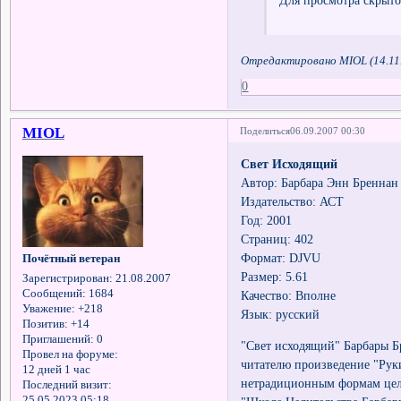
Для просмотра скрыто
Отредактировано MIOL (14.11.
0
MIOL
Поделиться
06.09.2007 00:30
Свет Исходящий
Автор: Барбара Энн Бреннан
Издательство: АСТ
Год: 2001
Страниц: 402
Формат: DJVU
Почётный ветеран
Размер: 5.61
Зарегистрирован
: 21.08.2007
Сообщений:
1684
Качество: Вполне
Уважение:
+218
Язык: русский
Позитив:
+14
Приглашений:
0
"Свет исходящий" Барбары Б
Провел на форуме:
читателю произведение "Руки
12 дней 1 час
нетрадиционным формам цел
Последний визит:
25.05.2023 05:18