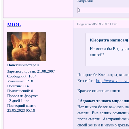
нажраться!"
0
MIOL
Поделиться
05.09.2007 11:48
Kleopatra написал(
Не могли бы Вы, ува
книгой?
Почётный ветеран
Зарегистрирован
: 21.08.2007
По просьбе Клеопатры, книг
Сообщений:
1684
Его сайт -
http://www.victorz
Уважение:
+218
Позитив:
+14
Краткое описание книги...
Приглашений:
0
Провел на форуме:
"Адвокат тонкого мира: жи
12 дней 1 час
Последний визит:
Нет ничего более важного на
25.05.2023 05:18
смерти. Вне всяких сомнени
после смерти. Австралийски
своей жизни и научно доказы