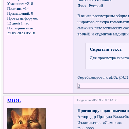
Уважение:
+218
Язык: Русский
Позитив:
+14
Приглашений:
0
В книге рассмотрены общие
Провел на форуме:
широкого спектра гомеопати
12 дней 1 час
смежных патологических сос
Последний визит:
25.05.2023 05:18
врачей) и студентов медицин
Скрытый текст:
Для просмотра скрыто
Отредактировано MIOL (14.11.
0
MIOL
Поделиться
05.09.2007 13:38
Прогнозирующая гомеопати
Автор: д-р Прафулл Виджейк
Издательство: «Симилия»
Год: 2002