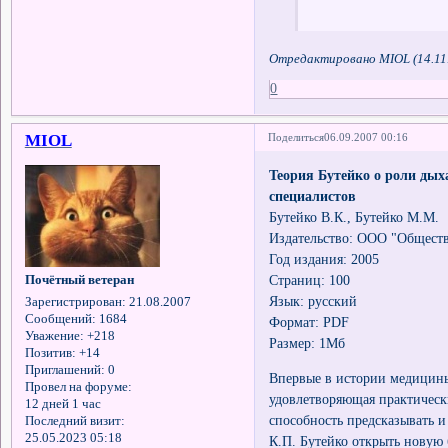
Отредактировано MIOL (14.11.
0
MIOL
Поделиться
06.09.2007 00:16
Теория Бутейко о роли дыха
специалистов
Бутейко В.К., Бутейко М.М.
Издательство: ООО "Обществ
Год издания: 2005
Страниц: 100
Почётный ветеран
Язык: русский
Зарегистрирован
: 21.08.2007
Сообщений:
1684
Формат: PDF
Уважение:
+218
Размер: 1Мб
Позитив:
+14
Приглашений:
0
Впервые в истории медицины
Провел на форуме:
удовлетворяющая практическ
12 дней 1 час
способность предсказывать и
Последний визит:
25.05.2023 05:18
К.П. Бутейко открыть новую 