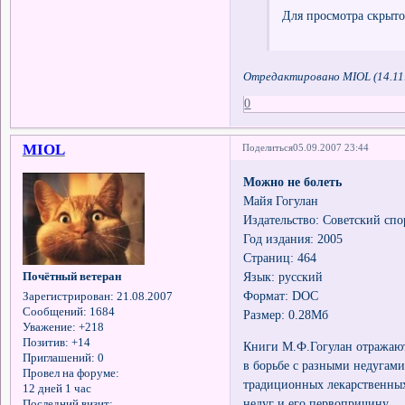
Для просмотра скрыто
Отредактировано MIOL (14.11.
0
MIOL
Поделиться
05.09.2007 23:44
Можно не болеть
Майя Гогулан
Издательство: Советский спо
Год издания: 2005
Страниц: 464
Язык: русский
Почётный ветеран
Формат: DOC
Зарегистрирован
: 21.08.2007
Сообщений:
1684
Размер: 0.28Мб
Уважение:
+218
Позитив:
+14
Книги М.Ф.Гогулан отражают
Приглашений:
0
в борьбе с разными недугами
Провел на форуме:
традиционных лекарственны
12 дней 1 час
недуг и его первопричину.
Последний визит: