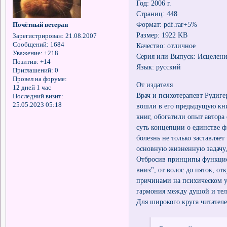
Год: 2006 г.
Страниц: 448
Формат: pdf.rar+5%
Почётный ветеран
Размер: 1922 KB
Зарегистрирован
: 21.08.2007
Сообщений:
1684
Качество: отличное
Уважение:
+218
Серия или Выпуск: Исцелени
Позитив:
+14
Язык: русский
Приглашений:
0
Провел на форуме:
От издателя
12 дней 1 час
Врач и психотерапевт Рудиге
Последний визит:
25.05.2023 05:18
вошли в его предыдущую книг
книг, обогатили опыт автор
суть концепции о единстве ф
болезнь не только заставляет
основную жизненную задачу,
Отбросив принципы функцион
вниз", от волос до пяток, о
причинами на психическом у
гармония между душой и тел
Для широкого круга читателе