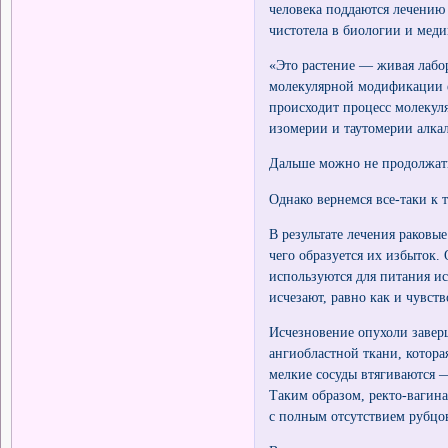
человека поддаются лечению
чистотела в биологии и меди
«Это растение — живая лабо
молекулярной модификации ег
происходит процесс молекул
изомерии и таутомерии алка
Дальше можно не продолжать
Однако вернемся все-таки к т
В результате лечения раковы
чего образуется их избыток.
используются для питания и
исчезают, равно как и чувст
Исчезновение опухоли завер
ангиобластной ткани, котор
мелкие сосуды втягиваются 
Таким образом, ректо-вагин
с полным отсутствием рубцо