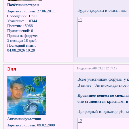
Почётный ветеран
Будьте здоровы и счастливы.
Зарегистрирован
: 27.06.2011
Сообщений:
13900
+1
Уважение:
+10344
Позитив:
+5966
Приглашений:
0
Провел на форуме:
5 месяцев 18 дней
Последний визит:
04.08.2026 10:29
Элл
Поделиться
09.03.2012 07:19
Всем участникам форума, у к
В книге "Антиоксидантное ле
Красящее вещество свеклы 
оно становится красным, в
Природный индикатор рН, кт
Активный участник
+2
Зарегистрирован
: 09.02.2009