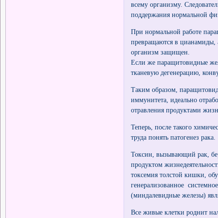
всему организму. Следовател
поддержания нормальной фи
При нормальной работе пара
превращаются в цианамиды, 
организм защищен.
Если же паращитовидные жел
тканевую дегенерацию, конву
Таким образом, паращитови
иммунитета, идеально отраб
отравления продуктами жизн
Теперь, после такого химиче
труда понять патогенез рака.
Токсин, вызывающий рак, бе
продуктом жизнедеятельност
токсемия толстой кишки, обу
генерализованное системное
(миндалевидные железы) явл
Все живые клетки роднит на