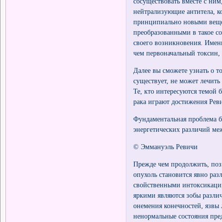
сосуществовать вместе с ним
нейтрализующие антитела, к
принципиально новыми вещес
преобразованными в такое со
своего возникновения. Имен
чем первоначальный токсин,
Далее вы сможете узнать о т
существует, не может лечить
Те, кто интересуются темой 
рака играют достижения Рев
Фундаментальная проблема б
энергетических различий м
© Эммануэль Ревичи
Прежде чем продолжить, позв
опухоль становится явно раз
свойственными интоксикации
яркими являются зобы различ
онемения конечностей, язвы 
ненормальные состояния пред