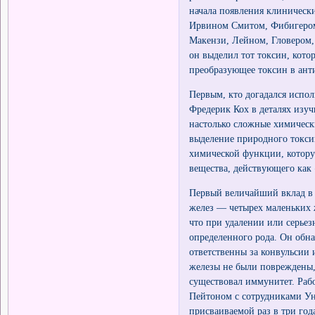
начала появления клинически
Ирвином Смитом, Фибигером
Макензи, Лейном, Гловером,
он выделил тот токсин, кото
преобразующее токсин в ант
Первым, кто догадался испол
Фредерик Кох в деталях изу
настолько сложные химическ
выделение природного токси
химической функции, которую
вещества, действующего как
Первый величайший вклад в 
желез — четырех маленьких 
что при удалении или серье
определенного рода. Он обн
ответственны за конвульсии
железы не были повреждены,
существовал иммунитет. Раб
Пейтоном с сотрудниками Ун
присваиваемой раз в три год