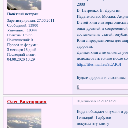
2008
В. Петренко, Е. Дерюгин
Почётный ветеран
Издательство: Москва, Амри
Зарегистрирован
: 27.06.2011
В этой книге авторы описыв
Сообщений:
13900
опыт древней и современной
Уважение:
+10344
составлена из статей, опубл
Позитив:
+5966
Приглашений:
0
Книга предназначена для ши
Провел на форуме:
здоровья.
5 месяцев 18 дней
Данная книга не является уч
Последний визит:
использовать только после с
04.08.2026 10:29
http://files.mail.ru/9EAK3I
Будьте здоровы и счастливы.
0
Олег Викторович
Поделиться
05.03.2012 13:20
Вода побеждает опухоли и д
Геннадий Гарбузов
покупал эту книгу