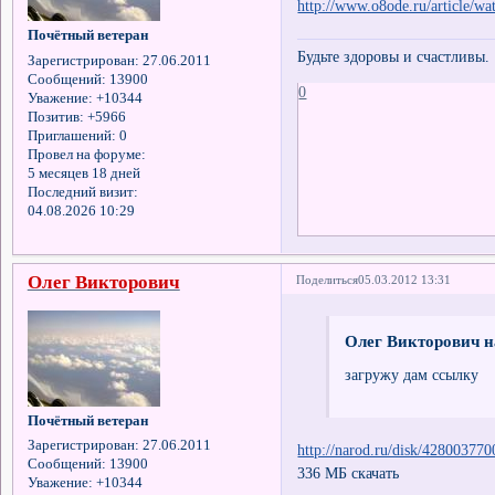
http://www.o8ode.ru/article/wa
Почётный ветеран
Будьте здоровы и счастливы.
Зарегистрирован
: 27.06.2011
Сообщений:
13900
0
Уважение:
+10344
Позитив:
+5966
Приглашений:
0
Провел на форуме:
5 месяцев 18 дней
Последний визит:
04.08.2026 10:29
Олег Викторович
Поделиться
05.03.2012 13:31
Олег Викторович н
загружу дам ссылку
Почётный ветеран
Зарегистрирован
: 27.06.2011
http://narod.ru/disk/4280037
Сообщений:
13900
336 МБ скачать
Уважение:
+10344