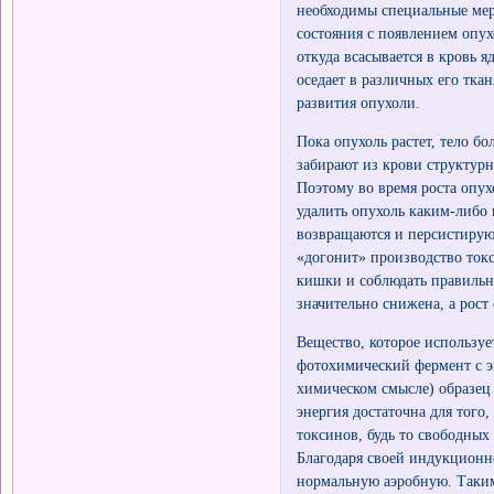
необходимы специальные меры
состояния с появлением опух
откуда всасывается в кровь я
оседает в различных его тка
развития опухоли.
Пока опухоль растет, тело б
забирают из крови структур
Поэтому во время роста опу
удалить опухоль каким-либо
возвращаются и персистируют
«догонит» производство ток
кишки и соблюдать правильн
значительно снижена, а рост
Вещество, которое используе
фотохимический фермент с эн
химическом смысле) образец
энергия достаточна для того
токсинов, будь то свободных
Благодаря своей индукционн
нормальную аэробную. Таким