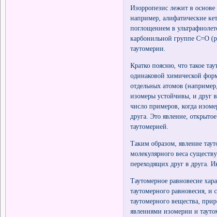
Изорропезис лежит в основе
например, алифатические ке
поглощением в ультрафиолет
карбонильной группе С=О (р
таутомерии.
Кратко поясню, что такое т
одинаковой химической фор
отдельных атомов (например,
изомеры устойчивы, и друг в
число примеров, когда изом
друга. Это явление, открыто
таутомерией.
Таким образом, явление таут
молекулярного веса существу
переходящих друг в друга. 
Таутомерное равновесие хар
таутомерного равновесия, и 
таутомерного вещества, прир
явлениями изомерии и тауто