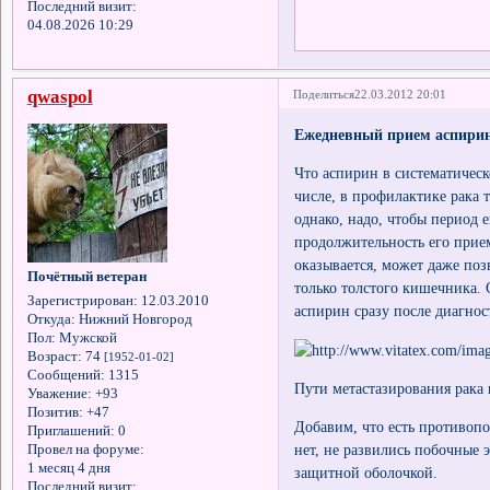
Последний визит:
04.08.2026 10:29
qwaspol
Поделиться
22.03.2012 20:01
Ежедневный прием аспирин
Что аспирин в систематическ
числе, в профилактике рака 
однако, надо, чтобы период е
продолжительность его приема
оказывается, может даже позв
Почётный ветеран
только толстого кишечника.
Зарегистрирован
: 12.03.2010
аспирин сразу после диагнос
Откуда:
Нижний Новгород
Пол:
Мужской
Возраст:
74
[1952-01-02]
Сообщений:
1315
Пути метастазирования рака
Уважение:
+93
Позитив:
+47
Добавим, что есть противопо
Приглашений:
0
нет, не развились побочные 
Провел на форуме:
1 месяц 4 дня
защитной оболочкой.
Последний визит: