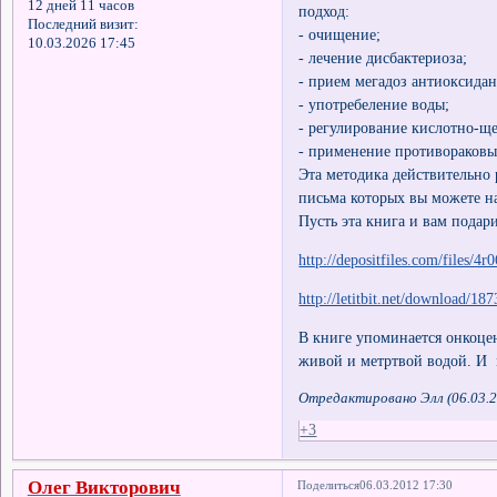
12 дней 11 часов
подход:
Последний визит:
- очищение;
10.03.2026 17:45
- лечение дисбактериоза;
- прием мегадоз антиоксидан
- употребеление воды;
- регулирование кислотно-щ
- применение противораковы
Эта методика действительно 
письма которых вы можете н
Пусть эта книга и вам подар
http://depositfiles.com/files/4
http://letitbit.net/download/18
В книге упоминается онкоце
живой и метртвой водой. И 
Отредактировано Элл (06.03.2
+3
Олег Викторович
Поделиться
06.03.2012 17:30