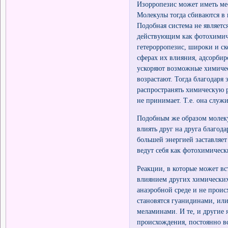
Изорропезис может иметь ме
Молекулы тогда сбиваются в 
Подобная система не являетс
действующим как фотохимиче
гетерорропезис, широки и с
сферах их влияния, адсорби
ускоряют возможные химичес
возрастают. Тогда благодаря
распространять химическую р
не принимает. Т.е. она слу
Подобным же образом молеку
влиять друг на друга благода
большей энергией заставляет
ведут себя как фотохимичес
Реакции, в которые может вс
влиянием других химических
анаэробной среде и не прои
становятся гуанидинами, ил
меламинами. И те, и другие
происхождения, постоянно 