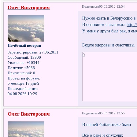
Олег Викторович
Поделиться
05.03.2012 12:54
Нужно ехать в Белоруссию в 
В основном я выложил
http:
У меня у друга был рак, я ем
Будьте здоровы и счастливы.
Почётный ветеран
Зарегистрирован
: 27.06.2011
0
Сообщений:
13900
Уважение:
+10344
Позитив:
+5966
Приглашений:
0
Провел на форуме:
5 месяцев 18 дней
Последний визит:
04.08.2026 10:29
Олег Викторович
Поделиться
05.03.2012 12:55
В нашей библиотеке было
Всё о раке и опухолях