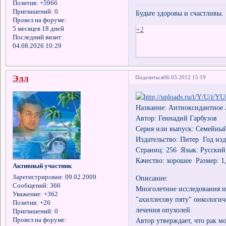
Позитив:
+5966
Приглашений:
0
Будьте здоровы и счастливы.
Провел на форуме:
5 месяцев 18 дней
+2
Последний визит:
04.08.2026 10:29
Элл
Поделиться
06.03.2012 15:19
Название: Антиоксидантное 
Автор: Геннадий Гарбузов
Серия или выпуск: Семейны
Издательство: Питер Год изд
Страниц: 256 Язык: Русский
Качество: хорошее Размер: 1
Активный участник
Зарегистрирован
: 09.02.2009
Описание:
Сообщений:
366
Многолетние исследования и
Уважение:
+362
"ахиллесову пяту" онкологи
Позитив:
+26
лечения опухолей.
Приглашений:
0
Автор утверждает, что рак 
Провел на форуме: