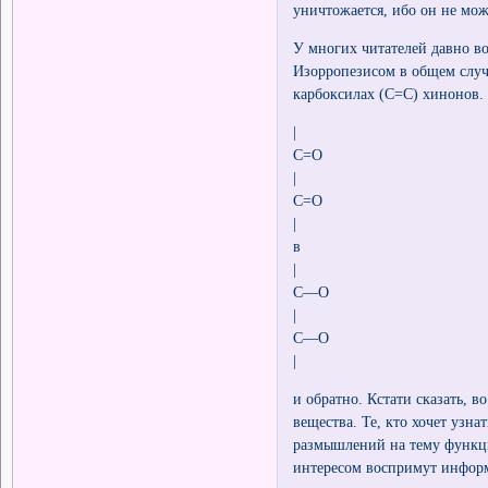
уничтожается, ибо он не мож
У многих читателей давно во
Изорропезисом в общем случа
карбоксилах (С=С) хинонов.
|
C=O
|
C=O
|
в
|
C—O
|
C—O
|
и обратно. Кстати сказать, 
вещества. Те, кто хочет узн
размышлений на тему функци
интересом воспримут инфор