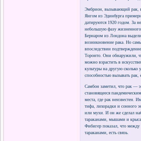
Эмбрион, вызывающий рак, в
Янгом из Эдинбурга примерн
датируются 1920 годом. За н
небольшую фазу жизненного 
Бернаром из Лондона выделил
возникновение рака. Но сам
впоследствии подтверждение 
Торонто. Они обнаружили, чт
можно взрастить в искусстве
культуры на другую сколько 
способностью вызывать рак,
Самбон заметил, что рак — э
становящееся пандемическим.
места, где рак неизвестен. 
тифа, лихорадки и сонного 
или мухи. И он же сделал на
тараканами, мышами и крысам
Фибигер показал, что между
тараканами, есть связь.