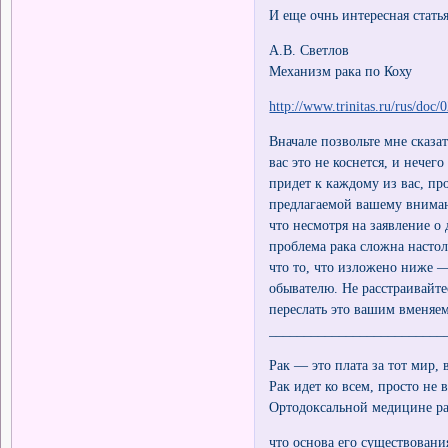
И еще очнь интересная статья
А.В. Светлов
Механизм рака по Коху
http://www.trinitas.ru/rus/do
Вначале позвольте мне сказат
вас это не коснется, и нечег
придет к каждому из вас, про
предлагаемой вашему внимани
что несмотря на заявление о
проблема рака сложна настол
что то, что изложено ниже —
обывателю. Не расстраивайте
переслать это вашим вменяе
_________________________
Рак — это плата за тот мир,
Рак идет ко всем, просто не 
Ортодоксальной медицине ра
что основа его существовани