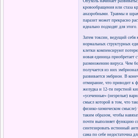
Опухоль начинает развиваться
кровообращения или стаза кр
анаэробными. Травмы и шрам
паразит может прекрасно ра
идеально подходят для этого.
Затем токсин, ведущий себя
нормальных структурных еди
клетки компенсируют потерю
новая единица приобретает 
размножению вируса. Чем бо
получается из них эмбрионал
развивается эмбрион. В коне
отмирание, что приводит к 
желудка и 12-ти перстной к
«усеченные» (незрелые) вар
смысл которой в том, что та
физико-химическом смысле) т
таким образом, чтобы навяза
почти выполняет функцию соз
синтезировать истинный ант
сама по себе недостаточна 