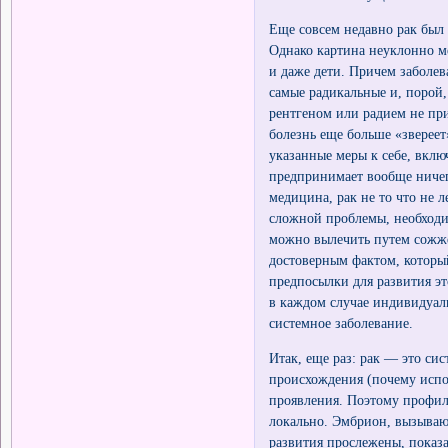
Еще совсем недавно рак был
Однако картина неуклонно ме
и даже дети. Причем заболев
самые радикальные и, порой
рентгеном или радием не при
болезнь еще больше «звереет
указанные меры к себе, вклю
предпринимает вообще ничег
медицина, рак не то что не 
сложной проблемы, необходим
можно вылечить путем сожже
достоверным фактом, который
предпосылки для развития э
в каждом случае индивидуаль
системное заболевание.
Итак, еще раз: рак — это си
происхождения (почему испо
проявления. Поэтому профил
локально. Эмбрион, вызываю
развития прослежены, показа