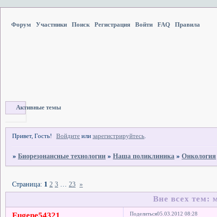
Форум
Участники
Поиск
Регистрация
Войти
FAQ
Правила
Активные темы
Привет, Гость!
Войдите
или
зарегистрируйтесь
.
»
Биорезонансные технологии
»
Наша поликлиника
»
Онкология
Страница:
1
2
3
…
23
»
Вне всех тем: 
Eugene54321
Поделиться
05.03.2012 08:28