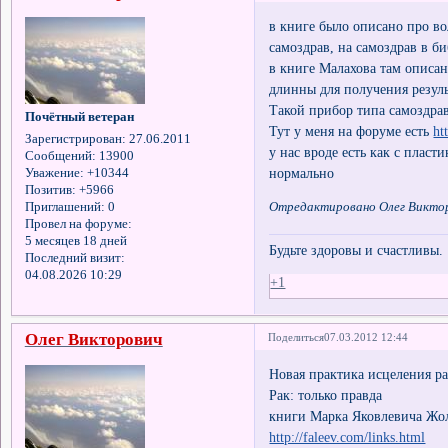
в книге было описано про в
самоздрав, на самоздрав в б
в книге Малахова там описа
длинны для получения резуль
Такой прибор типа самоздра
Почётный ветеран
Тут у меня на форуме есть
ht
Зарегистрирован
: 27.06.2011
у нас вроде есть как с пласт
Сообщений:
13900
нормально
Уважение:
+10344
Позитив:
+5966
Приглашений:
0
Отредактировано Олег Викторо
Провел на форуме:
5 месяцев 18 дней
Будьте здоровы и счастливы.
Последний визит:
04.08.2026 10:29
+1
Олег Викторович
Поделиться
07.03.2012 12:44
Новая практика исцеления р
Рак: только правда
книги Марка Яковлевича Жо
http://faleev.com/links.html