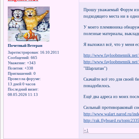
Прошу уважаемый Форум изви
подходящего места ни в одно
У моего племянника обнаружи
полезные материалы, выклады
Я выложил всё, что у меня ес
Почетный Ветеран
Зарегистрирован
: 16.10.2011
http://www.fayloobmennik.net
Сообщений:
665
http://www.fayloobmennik.net
Уважение:
+343
"Шарлатан")
Позитив:
+338
Приглашений:
0
Скачайте всё это для своей 
Провел на форуме:
13 дней 0 часов
понадобилось.
Последний визит:
08.05.2026 11:13
Ещё два адреса из моих посл
Сильный противораковый сос
http://www.walart.narod.ru/ind
http://rak.flyboard.ru/topic233
+1