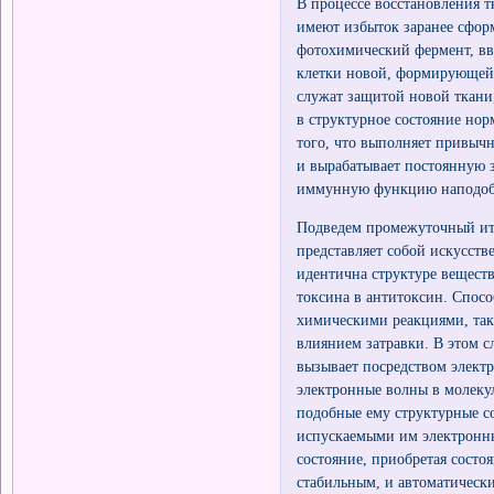
В процессе восстановления т
имеют избыток заранее сфор
фотохимический фермент, вв
клетки новой, формирующейс
служат защитой новой ткани
в структурное состояние нор
того, что выполняет привыч
и вырабатывает постоянную з
иммунную функцию наподоби
Подведем промежуточный ито
представляет собой искусст
идентична структуре вещест
токсина в антитоксин. Спос
химическими реакциями, так
влиянием затравки. В этом 
вызывает посредством элект
электронные волны в молекул
подобные ему структурные со
испускаемыми им электронны
состояние, приобретая состоя
стабильным, и автоматически