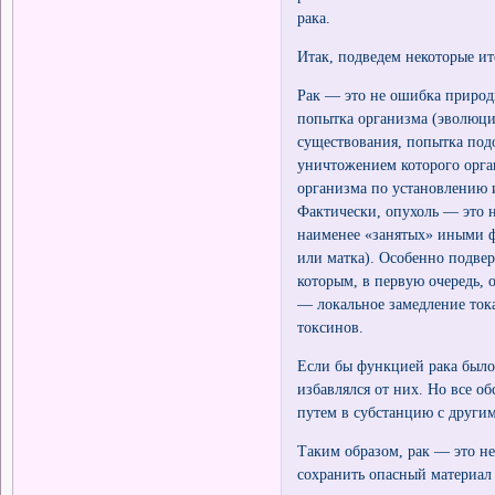
рака.
Итак, подведем некоторые ит
Рак — это не ошибка природы
попытка организма (эволюци
существования, попытка подо
уничтожением которого орга
организма по установлению 
Фактически, опухоль — это н
наименее «занятых» иными ф
или матка). Особенно подве
которым, в первую очередь,
— локальное замедление ток
токсинов.
Если бы функцией рака было
избавлялся от них. Но все о
путем в субстанцию с други
Таким образом, рак — это н
сохранить опасный материал