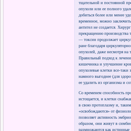
тщательной и постоянной пр
опухоли или ее полного удал
добиться более или менее уд
временное, можно заключить 
антител не создается. Хирур
прекращению производства т
— токсин продолжает циркул
ране благодаря циркуляторно
опухолей, даже несмотря на 
Правильный подход к лечени
кишечника и улучшение кров
опухолевые клетки все-таки
намного выгоднее (для здоро
ее удалить из организма и с
Со временем способность п
истощается, и клетки снабжа
в свою протоплазму и, таким
«освобождаются» от физиоло
позволяет активность эмбр
образом, они живут в симбио
размножаются как истинные 