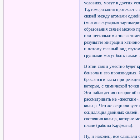
условиях, могут в других ус
Таутомеризация протекает с
связей между атомами одной
(межмолекулярная таутомери
образования связей можно п
или несколькими энергетиче
результате миграции катион
и потому главный вид таут
группами могут быть также 
В этой связи уместно будет 
бензола и его производных.
бросается в глаза при реакц
которые, с химической точк
Эти наблюдения говорят об о
рассматривать не «жестким»
кольца. Что же осциллирует 
осцилляция двойных связей.
состояния кольца, которые 
плане (работы Кауфмана).
Ну, и наконец, все слышали 