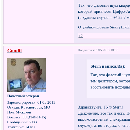
Так, что фазовый шум кварце
который привнесет Цифро-Ан
(в худшем случае -- +/-22.7 м
Отредактировано Stern (13.05
+2
Goodil
Поделиться
13.05.2013 10:35
Stern написал(а):
Так, что фазовый шум 
тем джиттером, кото
восстановить исходный
Почётный ветеран
Зарегистрирован
: 01.05.2013
Здравствуйте, ГУФ Stern!
Откуда:
Красногорск, МО
Пол:
Мужской
Да,конечно, всё так и есть.
Возраст:
80
[1946-04-15]
высокочастотный спектральн
Сообщений:
5083
слухом), а, во-вторых, очен
Уважение:
+4187