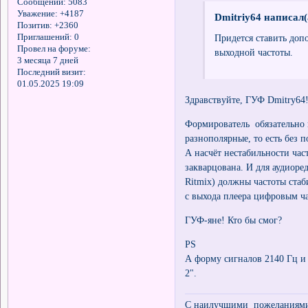
Сообщений:
5083
Уважение:
+4187
Dmitriy64 написал(
Позитив:
+2360
Приглашений:
0
Придется ставить доп
Провел на форуме:
выходной частоты.
3 месяца 7 дней
Последний визит:
01.05.2025 19:09
Здравствуйте, ГУФ Dmitry64
Формирователь обязательно н
разнополярные, то есть без 
А насчёт нестабильности ча
закварцована. И для аудиоре
Ritmix) должны частоты стаб
с выхода плеера цифровым ч
ГУФ-яне! Кто бы смог?
PS
А форму сигналов 2140 Гц и
2".
С наилучшими пожеланиями 