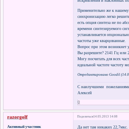
искривления и наклонных по
Применительно же к нашему 
синхронизацию легко решить 
есть опция синтеза не по аб
времени синтезируемого сигна
устанавливается опционально
частоты уже кварцованные.
Вопрос при этом возникнет у
Вы разрешите? 2141 Гц или 
Могу посчитать для всех ча
идеальной частоте частоту 
Отредактировано Goodil (14.0
С наилучшими пожеланиями 
Алексей
0
razorgolf
Поделиться
14.05.2013 14:08
Активный участник
Да нет там никаких 22,7мкс.