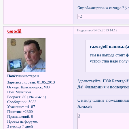
Отредактировано razorgolf (14
+2
Goodil
Поделиться
14.05.2013 14:12
razorgolf написал(а
там на выходе стоит 
устройства надо получ
Почётный ветеран
Здравствуйте, ГУФ Razorgolf
Зарегистрирован
: 01.05.2013
Да! Фильтрация и последующ
Откуда:
Красногорск, МО
Пол:
Мужской
Возраст:
80
[1946-04-15]
С наилучшими пожеланиями 
Сообщений:
5083
Алексей
Уважение:
+4187
Позитив:
+2360
0
Приглашений:
0
Провел на форуме:
3 месяца 7 дней