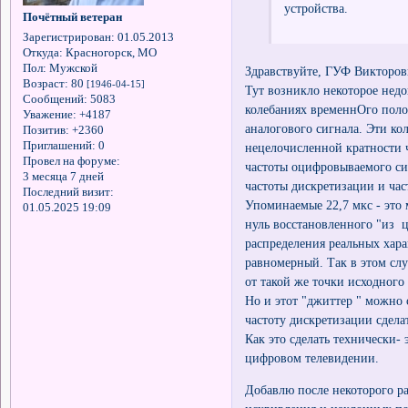
устройства.
Почётный ветеран
Зарегистрирован
: 01.05.2013
Откуда:
Красногорск, МО
Пол:
Мужской
Здравствуйте, ГУФ Викторов
Возраст:
80
[1946-04-15]
Тут возникло некоторое недо
Сообщений:
5083
колебаниях временнОго поло
Уважение:
+4187
аналогового сигнала. Эти ко
Позитив:
+2360
Приглашений:
0
нецелочисленной кратности ч
Провел на форуме:
частоты оцифровываемого сиг
3 месяца 7 дней
частоты дискретизации и ча
Последний визит:
Упоминаемые 22,7 мкс - это 
01.05.2025 19:09
нуль восстановленного "из ц
распределения реальных хара
равномерный. Так в этом слу
от такой же точки исходног
Но и этот "джиттер " можно 
частоту дискретизации сдела
Как это сделать технически-
цифровом телевидении.
Добавлю после некоторого ра