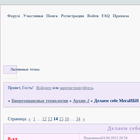
Форум
Участники
Поиск
Регистрация
Войти
FAQ
Правила
Активные темы
Привет, Гость!
Войдите
или
зарегистрируйтесь
.
»
Биорезонансные технологии
»
Архив-2
»
Делаем себе МегаИБН 
Страница:
«
1
…
12
13
14
15
16
…
34
»
Делаем себ
0-vr
Поделиться
24.04.2013 20:54