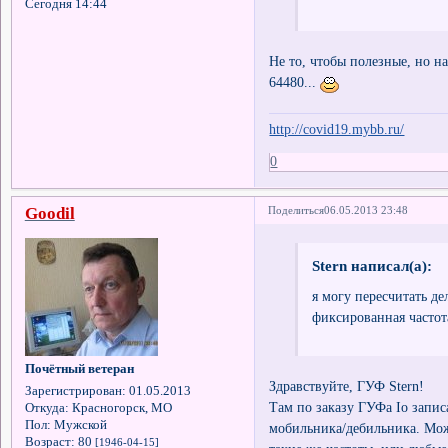
Сегодня 14:44
Не то, чтобы полезные, но на
64480...
http://covid19.mybb.ru/
0
Goodil
Поделиться
06.05.2013 23:48
Stern написал(а):
я могу пересчитать де
фиксированная частота
Почётный ветеран
Здравствуйте, ГУФ Stern!
Зарегистрирован
: 01.05.2013
Там по заказу ГУФа Io запис
Откуда:
Красногорск, МО
Пол:
Мужской
мобильника/дебильника. Мо
Возраст:
80
[1946-04-15]