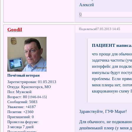
Алексей
0
Goodil
Поделиться
07.05.2013 14:45
ПАЦИЕНТ написал
что проще для обычног
задатчика частоты (уч
интерфейс для подклю
импульсы будут посту
Почётный ветеран
проблемы. Если прямоу
Зарегистрирован
: 01.05.2013
меня плеера нет, пото
Откуда:
Красногорск, МО
кварцованную схему Г
Пол:
Мужской
Возраст:
80
[1946-04-15]
Сообщений:
5083
Уважение:
+4187
Здравствуйте, ГУФ Марат!
Позитив:
+2360
Приглашений:
0
Для обычного, не подкованно
Провел на форуме:
3 месяца 7 дней
дешёвенький плеер (у меня 