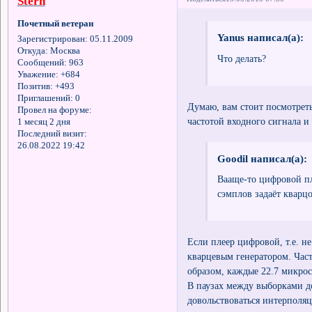
Stern
Почетный ветеран
Yanus написал(а):
Зарегистрирован
: 05.11.2009
Откуда:
Москва
Что делать?
Сообщений:
963
Уважение:
+684
Позитив:
+493
Приглашений:
0
Думаю, вам стоит посмотрет
Провел на форуме:
частотой входного сигнала и
1 месяц 2 дня
Последний визит:
26.08.2022 19:42
Goodil написал(а):
Вааще-то цифровой пл
сэмплов задаёт кварц
Если плеер цифровой, т.е. н
кварцевым генератором. Част
образом, каждые 22.7 микро
В паузах между выборками до
довольствоваться интерполя