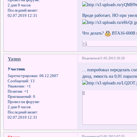
Провел на форуме:
2 дня 9 часов
Последний визит:
Вроде работает, НО при увел
02.07.2019 12:31
Что делать?
ВТА16-600В в
+1
Yanus
Поделиться
11.05.2013 20:20
Участник
... попробовал переделать с
диод, емкость на 0,01 парал
Зарегистрирован
: 06.12.2007
Сообщений:
13
Уважение:
+1
Позитив:
+1
0
Приглашений:
0
Провел на форуме:
2 дня 9 часов
Последний визит:
02.07.2019 12:31
Поделиться
13.05.2013 07:55