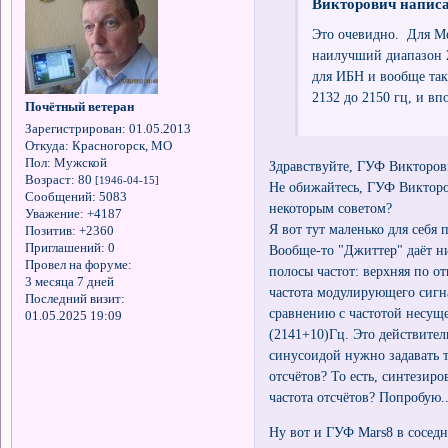
Викторович написа
Это очевидно. Для Ме
наилучший диапазон 2
для ИБН и вообще так
2132 до 2150 гц, и в
Почётный ветеран
Зарегистрирован
: 01.05.2013
Откуда:
Красногорск, МО
Пол:
Мужской
Здравствуйте, ГУФ Викторов
Возраст:
80
[1946-04-15]
Не обижайтесь, ГУФ Викторо
Сообщений:
5083
некоторым советом?
Уважение:
+4187
Я вот тут маленько для себя
Позитив:
+2360
Приглашений:
0
Вообще-то "Джиттер" даёт н
Провел на форуме:
полосы частот: верхняя по 
3 месяца 7 дней
частота модулирующего сигнал
Последний визит:
сравнению с частотой несущей
01.05.2025 19:09
(2141+10)Гц. Это действител
синусоидой нужно задавать 
отсчётов? То есть, синтезир
частота отсчётов? Попробую..
Ну вот и ГУФ Mars8 в сосед