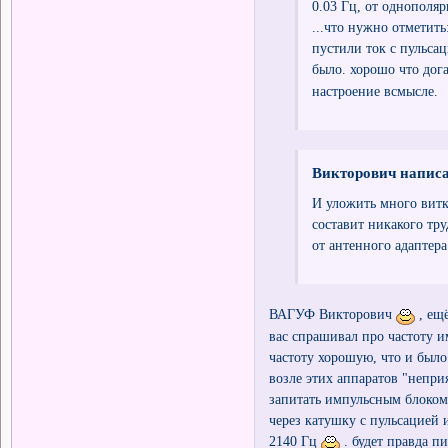
0.03 Гц, от однополя
...что нужно отметить
пустили ток с пульсац
было. хорошо что дог
настроение всмысле.
Викторович написа
И уложить много витко
составит никакого тр
от антенного адаптера
ВАГУФ Викторович
, ещ
вас спрашивал про частоту и
частоту хорошую, что и было
возле этих аппаратов "непри
запитать импульсным блоком 
через катушку с пульсацией 
2140 Гц
. будет правда п