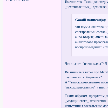
26.08.2022 19:42
Именно так. Такой джиттер 
_целочисленных_ делителей,
Goodil написал(а):
эти шумы квантования
спектральный состав 
а, во-вторых,
очень м
аналогового преобраз
воспроизведение" исх
Что значит "очень малы"? Я 
Вы пишите в ветке про Мега
слушать это собираетесь?
А ""высококачественное восп
"высококачественно" у них по
Таким образом, предметом ди
_медицинского_ назначения.
испытания я сослаться не мог