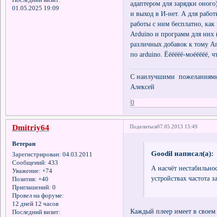
Последний визит:
адаптером для зарядки оного
01.05.2025 19:09
и выход в И-нет. А для рабо
работы с ним бесплатно, как
Arduino и программ для них (
различных добавок к тому Ar
по arduino. Ёёёёёё-моёёёёё, ч
С наилучшими пожеланиями 
Алексей
0
Dmitriy64
Поделиться
07.05.2013 15:49
Ветеран
Goodil написал(а):
Зарегистрирован
: 04.03.2011
Сообщений:
433
А насчёт нестабильно
Уважение:
+74
устройствах частота з
Позитив:
+40
Приглашений:
0
Провел на форуме:
12 дней 12 часов
Каждый плеер имеет в своем 
Последний визит: