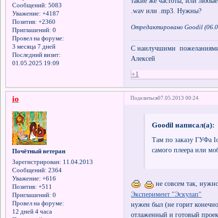
такие же частоты, или любые
Сообщений:
5083
.wav или .mp3. Нужны?
Уважение:
+4187
Позитив:
+2360
Отредактировано Goodil (06.0
Приглашений:
0
Провел на форуме:
3 месяца 7 дней
С наилучшими пожеланиями 
Последний визит:
Алексей
01.05.2025 19:09
+1
io
Поделиться
07.05.2013 00:24
Goodil написал(а):
Там по заказу ГУФа Io
самого плеера или мо
Почётный ветеран
Зарегистрирован
: 11.04.2013
Сообщений:
2364
Уважение:
+616
не совсем так, нужно
Позитив:
+511
Эксперимент "Эскулап"
Приглашений:
0
Провел на форуме:
нужен был (не горит конечно
12 дней 4 часа
отлаженный и готовый проект