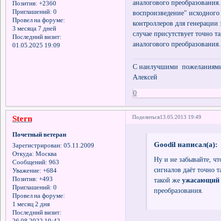
аналогового преобразования.
Позитив:
+2360
Приглашений:
0
воспроизведение" исходного 
Провел на форуме:
контроллеров для генерации з
3 месяца 7 дней
случае присутствует точно 
Последний визит:
аналогового преобразовани
01.05.2025 19:09
С наилучшими пожеланиями 
Алексей
0
Stern
Поделиться
13.05.2013 19:49
Почетный ветеран
Goodil написал(а):
Зарегистрирован
: 05.11.2009
Откуда:
Москва
Ну и не забывайте, ч
Сообщений:
963
сигналов даёт точно т
Уважение:
+684
Позитив:
+493
такой же
ужасающий
Приглашений:
0
преобразования.
Провел на форуме:
1 месяц 2 дня
Последний визит: