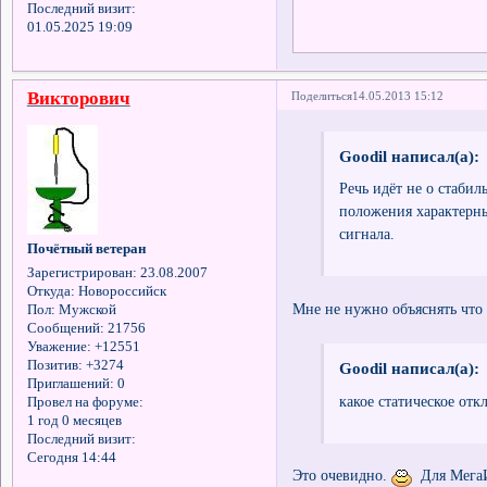
Последний визит:
01.05.2025 19:09
Викторович
Поделиться
14.05.2013 15:12
Goodil написал(а):
Речь идёт не о стаби
положения характерны
сигнала.
Почётный ветеран
Зарегистрирован
: 23.08.2007
Откуда:
Новороссийск
Мне не нужно объяснять что
Пол:
Мужской
Сообщений:
21756
Уважение:
+12551
Позитив:
+3274
Goodil написал(а):
Приглашений:
0
какое статическое от
Провел на форуме:
1 год 0 месяцев
Последний визит:
Сегодня 14:44
Это очевидно.
Для МегаИБ