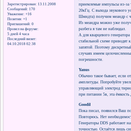
приемлемые импульсы из-за т
Зарегистрирован
: 13.11.2008
Сообщений:
170
20кГц. С выхода звукового у
Уважение:
+16
Шмидта) получим меандр с ча
Позитив:
+1
Из меандра можно уже получи
Приглашений:
0
разбега я там не наблюдал.
Провел на форуме:
5 дней 4 часа
А для кварцевого генератора
Последний визит:
стабильной схеме приводят 
04.10.2018 02:38
запятой. Поэтому дискретный
случаях имеем целочисленны
погрешности.
Yanus
Обычно такое бывает, если 
амплитуды. Попробуйте увели
управляющий электрод тирист
при питании 5в, эта ёмкость
Goodil
Пока писал, появился Ваш по
Повторюсь. Нет необходимост
Генераторы DDS работают на
точностью. Остаётся лишь си