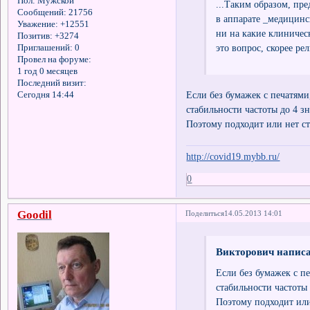
Пол:
Мужской
...Таким образом, пр
Сообщений:
21756
в аппарате _медицинс
Уважение:
+12551
ни на какие клиническ
Позитив:
+3274
это вопрос, скорее ре
Приглашений:
0
Провел на форуме:
1 год 0 месяцев
Последний визит:
Если без бумажек с печатям
Сегодня 14:44
стабильности частоты до 4 зн
Поэтому подходит или нет ст
http://covid19.mybb.ru/
0
Goodil
Поделиться
14.05.2013 14:01
Викторович написа
Если без бумажек с п
стабильности частоты 
Поэтому подходит или 