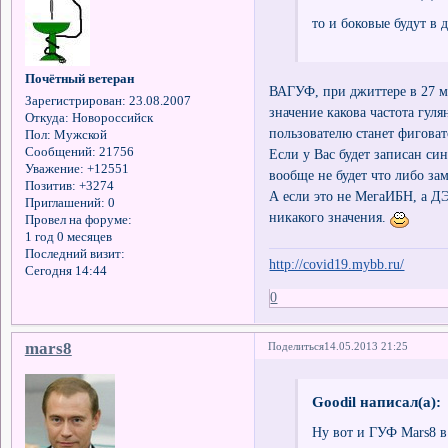
то и боковые будут в 
Почётный ветеран
ВАГУФ, при джиттере в 27 мк
Зарегистрирован
: 23.08.2007
значение какова частота гул
Откуда:
Новороссийск
пользователю станет фиговат
Пол:
Мужской
Сообщений:
21756
Если у Вас будет записан син
Уважение:
+12551
вообще не будет что либо за
Позитив:
+3274
А если это не МегаИБН, а Д
Приглашений:
0
никакого значения.
Провел на форуме:
1 год 0 месяцев
Последний визит:
http://covid19.mybb.ru/
Сегодня 14:44
0
mars8
Поделиться
14.05.2013 21:25
Goodil написал(а):
Ну вот и ГУФ Mars8 в