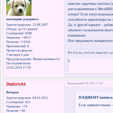
качестве задатчика частоты (
для подключения к МегаИБН и
плеера? Если синусоидальны
помощник дежурного
способности аудиоплеера на 
Да, и другой вариант - доба
Зарегистрирован
: 23.08.2007
Откуда:
да тут рядом!
обычного пользователя много
Сообщений:
9586
взвешивать.
Уважение:
+4013
Или предложить конкретную 
Позитив:
+13343
Приглашений:
0
Провел на форуме:
Всё есть яд, и всё есть лекарство, а
5 месяцев 4 дня
Предупреждения:
Низкая активность!
0
Последний визит:
14.02.2024 17:50
Dmitriy64
Поделиться
07.05.2013 11:43
Ветеран
ПАЦИЕНТ написал
Зарегистрирован
: 04.03.2011
Сообщений:
433
Если прямоугольные - 
Уважение:
+74
Позитив:
+40