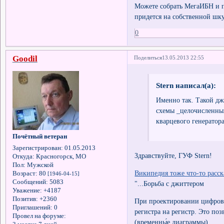
Можете собрать МегаИБН и п
придется на собственной шку
0
Goodil
Поделиться
13.05.2013 22:55
Stern написал(а):
Именно так. Такой дж
схемы _целочисленных
кварцевого генератора
Почётный ветеран
Зарегистрирован
: 01.05.2013
Здравствуйте, ГУФ Stern!
Откуда:
Красногорск, МО
Пол:
Мужской
Википедия тоже что-то расск
Возраст:
80
[1946-04-15]
Сообщений:
5083
"...Борьба с джиттером
Уважение:
+4187
Позитив:
+2360
При проектировании цифровы
Приглашений:
0
регистра на регистр. Это по
Провел на форуме:
(временны́е диаграммы).