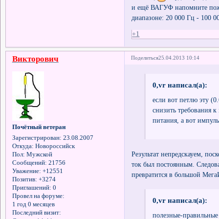
и ещё ВАГУФ напомните пожа
диапазоне: 20 000 Гц - 100 
+1
Викторович
Поделиться
25.04.2013 10:14
0,vr написал(а):
если вот петлю эту (
снизить требования к 
питания, а вот импул
Почётный ветеран
Зарегистрирован
: 23.08.2007
Откуда:
Новороссийск
Результат непредскауем, пос
Пол:
Мужской
Сообщений:
21756
ток был постоянным. Следова
Уважение:
+12551
превратится в большой Мег
Позитив:
+3274
Приглашений:
0
Провел на форуме:
0,vr написал(а):
1 год 0 месяцев
Последний визит:
полезные-правильные ч