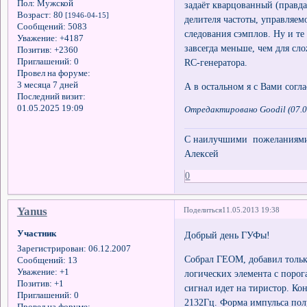
Пол:
Мужской
задаёт кварцованный (правд
Возраст:
80
[1946-04-15]
делителя частоты, управляем
Сообщений:
5083
следования сэмплов. Ну и те
Уважение:
+4187
завсегда меньше, чем для сл
Позитив:
+2360
Приглашений:
0
RC-генератора.
Провел на форуме:
3 месяца 7 дней
А в остальном я с Вами согла
Последний визит:
01.05.2025 19:09
Отредактировано Goodil (07.0
С наилучшими пожеланиями 
Алексей
0
Yanus
Поделиться
11.05.2013 19:38
Участник
Добрый день ГУФы!
Зарегистрирован
: 06.12.2007
Собрал ГЕОМ, добавил тольк
Сообщений:
13
Уважение:
+1
логических элемента с поро
Позитив:
+1
сигнал идет на тиристор. Ко
Приглашений:
0
2132Гц. Форма импульса полу