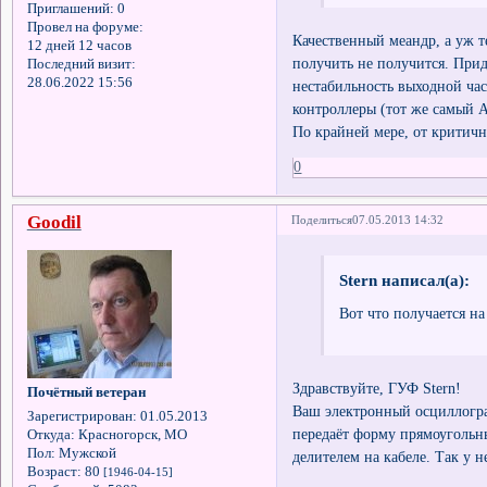
Приглашений:
0
Провел на форуме:
Качественный меандр, а уж т
12 дней 12 часов
получить не получится. При
Последний визит:
28.06.2022 15:56
нестабильность выходной час
контроллеры (тот же самый Ad
По крайней мере, от критичн
0
Goodil
Поделиться
07.05.2013 14:32
Stern написал(а):
Вот что получается на
Здравствуйте, ГУФ Stern!
Почётный ветеран
Ваш электронный осциллогра
Зарегистрирован
: 01.05.2013
передаёт форму прямоугольн
Откуда:
Красногорск, МО
Пол:
Мужской
делителем на кабеле. Так у 
Возраст:
80
[1946-04-15]