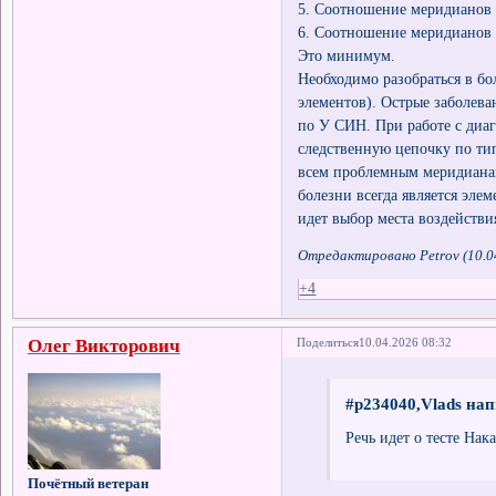
5. Соотношение меридианов 
6. Соотношение меридианов 
Это минимум.
Необходимо разобраться в б
элементов). Острые заболев
по У СИН. При работе с диа
следственную цепочку по тип
всем проблемным меридианам
болезни всегда является эл
идет выбор места воздействи
Отредактировано Petrov (10.0
+4
Олег Викторович
Поделиться
10.04.2026 08:32
#p234040,Vlads нап
Речь идет о тесте Нак
Почётный ветеран