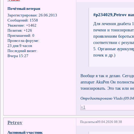
Почётный ветеран
#p234029,Petrov на
Зарегистрирован
: 26.06.2013
Сообщений:
1558
Для лечения диабета 
Уважение:
+1462
печени и тонизироват
Позитив:
+126
Приглашений:
0
проявлениям бороться
Провел на форуме:
соответствии с резуль
23 дня 9 часов
5. Органные аурикуляр
Последний визит:
почек и др.)
Вчера 15:27
Вообще я так и делаю. Сегодн
аппарат AkuPen Он полностью
тонизировать. Это так или не
Отредактировано Vlads (09.04
+1
Petrov
Поделиться
09.04.2026 08:38
Активный участник