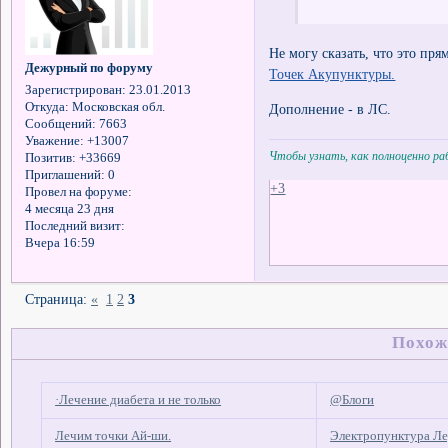
Не могу сказать, что это пр
Дежурный по форуму
Точек Акупунктуры.
Зарегистрирован
: 23.01.2013
Откуда:
Московская обл.
Дополнение - в ЛС.
Сообщений:
7663
Уважение:
+13007
Чтобы узнать, как полноценно р
Позитив:
+33669
Приглашений:
0
+3
Провел на форуме:
4 месяца 23 дня
Последний визит:
Вчера 16:59
Страница:
«
1
2
3
Похож
·Лечение диабета и не только
@Блоги
Лечим точки Ай-ши.
Электропунктура Ле