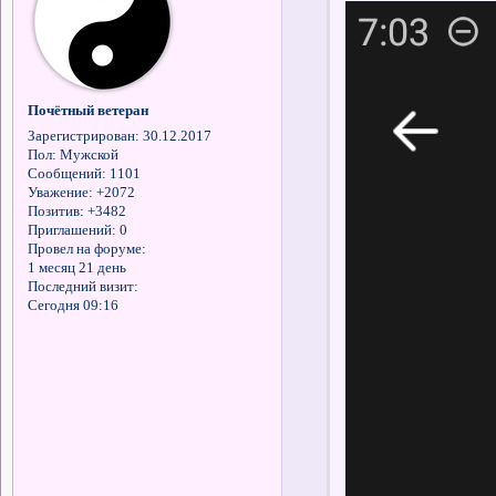
Почётный ветеран
Зарегистрирован
: 30.12.2017
Пол:
Мужской
Сообщений:
1101
Уважение:
+2072
Позитив:
+3482
Приглашений:
0
Провел на форуме:
1 месяц 21 день
Последний визит:
Сегодня 09:16