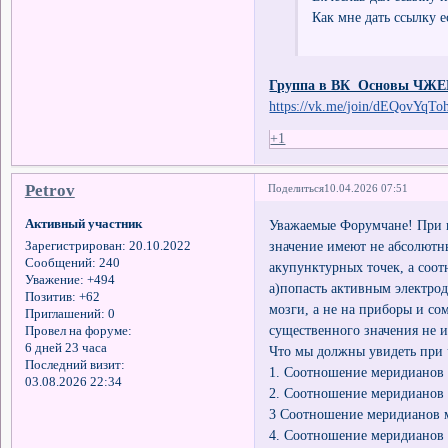
Как мне дать ссылку 
Группа в ВК Основы ЧЖЕ
https://vk.me/join/dEQov
+1
Petrov
Поделиться
10.04.2026 07:51
Активный участник
Уважаемые Форумчане! При и
значение имеют не абсолют
Зарегистрирован
: 20.10.2022
Сообщений:
240
акупунктурных точек, а соот
Уважение:
+494
а)попасть активным электрод
Позитив:
+62
мозги, а не на приборы и со
Приглашений:
0
существенного значения не и
Провел на форуме:
6 дней 23 часа
Что мы должны увидеть при 
Последний визит:
1. Соотношение меридианов 
03.08.2026 22:34
2. Соотношение меридианов 
3 Соотношение меридианов 
4. Соотношение меридианов 