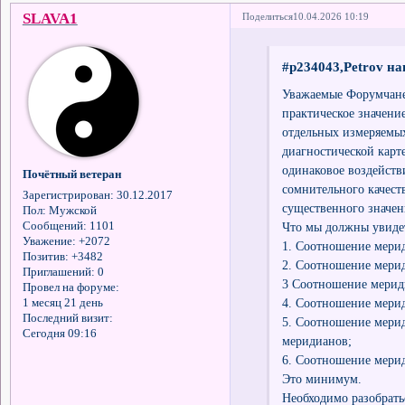
SLAVA1
Поделиться
10.04.2026 10:19
#p234043,Petrov на
Уважаемые Форумчане!
практическое значен
отдельных измеряемых
диагностической карте
одинаковое воздействи
Почётный ветеран
сомнительного качест
Зарегистрирован
: 30.12.2017
существенного значен
Пол:
Мужской
Что мы должны увидет
Сообщений:
1101
Уважение:
+2072
1. Соотношение мерид
Позитив:
+3482
2. Соотношение мерид
Приглашений:
0
3 Соотношение мерид
Провел на форуме:
4. Соотношение мери
1 месяц 21 день
Последний визит:
5. Соотношение мерид
Сегодня 09:16
меридианов;
6. Соотношение мерид
Это минимум.
Необходимо разобрать