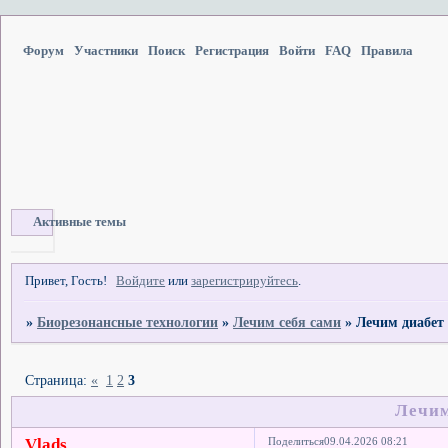
Форум
Участники
Поиск
Регистрация
Войти
FAQ
Правила
Активные темы
Привет, Гость!
Войдите
или
зарегистрируйтесь
.
»
Биорезонансные технологии
»
Лечим себя сами
»
Лечим диабет
Страница:
«
1
2
3
Лечим
Vlads
Поделиться
09.04.2026 08:21