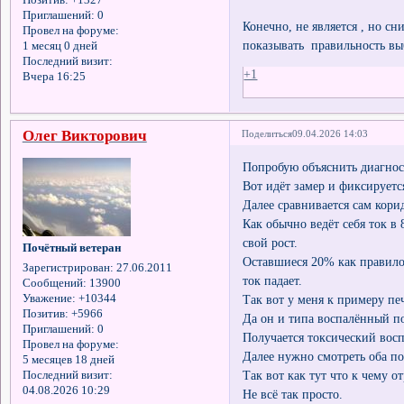
Позитив:
+1327
Приглашений:
0
Конечно, не является , но с
Провел на форуме:
показывать правильность выб
1 месяц 0 дней
Последний визит:
+1
Вчера 16:25
Олег Викторович
Поделиться
09.04.2026 14:03
Попробую объяснить диагнос
Вот идёт замер и фиксируется
Далее сравнивается сам кор
Как обычно ведёт себя ток в
свой рост.
Почётный ветеран
Оставшиеся 20% как правило
Зарегистрирован
: 27.06.2011
ток падает.
Сообщений:
13900
Так вот у меня к примеру пе
Уважение:
+10344
Позитив:
+5966
Да он и типа воспалённый по
Приглашений:
0
Получается токсический вос
Провел на форуме:
Далее нужно смотреть оба по
5 месяцев 18 дней
Так вот как тут что к чему о
Последний визит:
04.08.2026 10:29
Не всё так просто.