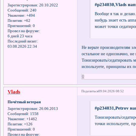
#p234030,Vlads нап
Зарегистрирован
: 20.10.2022
Сообщений:
240
Вообще я так и делаю.
Уважение:
+494
нибудь знает есть апп
Позитив:
+62
Приглашений:
0
может точки седатиров
Провел на форуме:
6 дней 23 часа
Последний визит:
03.08.2026 22:34
Не верьте производителям э
остальное не однозначно, не
Тонизировать/седатировать м
используете, принципы их п
0
Vlads
Поделиться
09.04.2026 08:52
Почётный ветеран
#p234031,Petrov на
Зарегистрирован
: 26.06.2013
Сообщений:
1558
Тонизировать/седатир
Уважение:
+1462
точки используете, п
Позитив:
+126
Приглашений:
0
Провел на форуме: