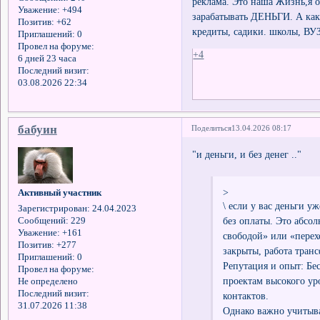
реклама. Это наша Жизнь,я 
Уважение:
+494
зарабатывать ДЕНЬГИ. А как 
Позитив:
+62
кредиты, садики. школы, ВУЗ
Приглашений:
0
Провел на форуме:
+4
6 дней 23 часа
Последний визит:
03.08.2026 22:34
бабуин
Поделиться
13.04.2026 08:17
"и деньги, и без денег .."
>
Активный участник
\ если у вас деньги у
Зарегистрирован
: 24.04.2023
без оплаты. Это абсо
Сообщений:
229
Уважение:
+161
свободой» или «перех
Позитив:
+277
закрыты, работа тран
Приглашений:
0
Репутация и опыт: Бес
Провел на форуме:
проектам высокого ур
Не определено
Последний визит:
контактов.
31.07.2026 11:38
Однако важно учитыв