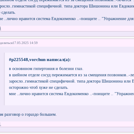
аросло..гимнастикой специфичной. типа доктора Шишонина или Евдокиме
 сделать.
не ..лично нравится система Евдокименко ..-поищите .. "Упражнение для
4
делиться
17.05.2025 14:59
#p225548,vorchun написал(а):
в основнном гипертония и болезни глаз.
в шейном отделе сосуд пережимается из за смещения позвонков..-ле
заросло..гимнастикой специфичной. типа доктора Шишонина или Ев
осторожно чтоб хуже не сделать.
мне ..лично нравится система Евдокименко ..-поищите .. "Упражнен
ам разговор о гораздо большем.
1