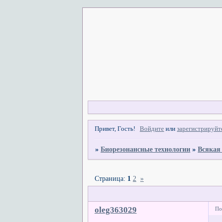
Привет, Гость!
Войдите
или
зарегистрируйт
»
Биорезонансные технологии
»
Всякая
Страница:
1
2
»
oleg363029
По