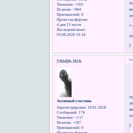
э
Уважение:
+503
м
Позитив:
+984
Приглашений:
0
л
Провел на форуме:
4 дня 13 часов
*
Последний визит:
03.08.2026 19:34
От
0
упырь мск
По
т
Активный участник
л
Зарегистрирован
: 29.01.2018
м
Сообщений:
176
г
Уважение:
+117
Позитив:
+187
0
Приглашений:
0
Провел на форуме: