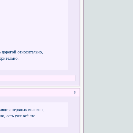
ь дорогой относительно,
орительно.
8
уляция нервных волокон,
о, есть уже всё это..