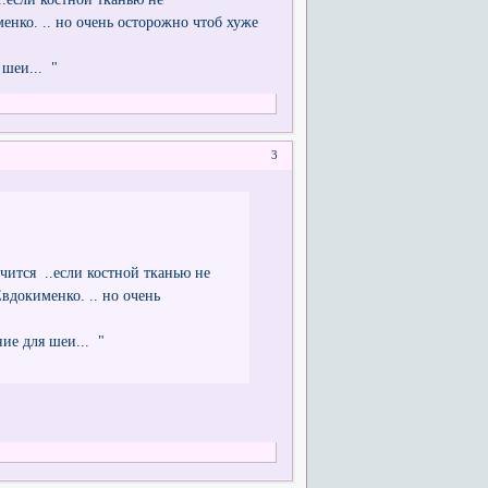
нко. .. но очень осторожно чтоб хуже
 шеи... "
3
чится ..если костной тканью не
докименко. .. но очень
ие для шеи... "