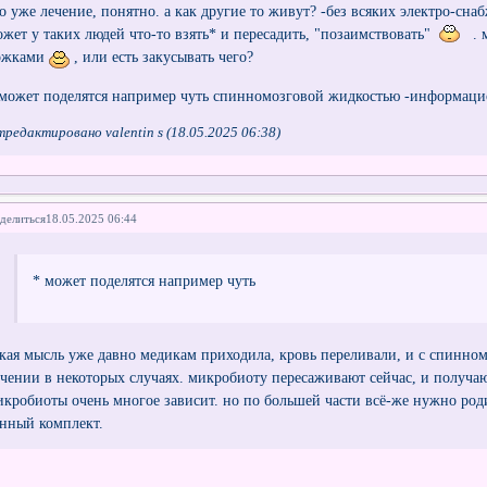
то уже лечение, понятно. а как другие то живут? -без всяких электро-сн
ожет у таких людей что-то взять* и пересадить, "позаимствовать"
. м
ожками
, или есть закусывать чего?
 может поделятся например чуть спинномозговой жидкостью -информаци
редактировано valentin s (18.05.2025 06:38)
делиться
18.05.2025 06:44
* может поделятся например чуть
акая мысль уже давно медикам приходила, кровь переливали, и с спинно
ечении в некоторых случаях. микробиоту пересаживают сейчас, и получаю
икробиоты очень многое зависит. но по большей части всё-же нужно род
енный комплект.