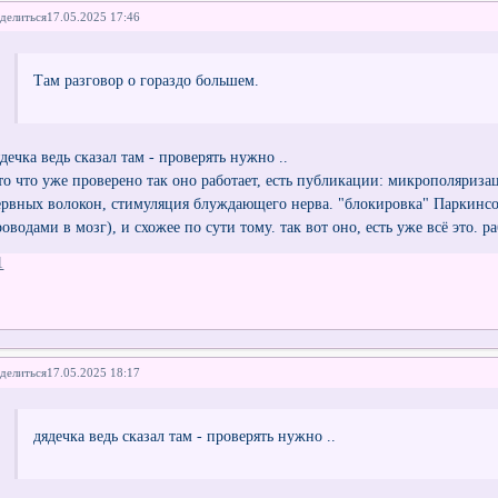
делиться
17.05.2025 17:46
Там разговор о гораздо большем.
дечка ведь сказал там - проверять нужно ..
 то что уже проверено так оно работает, есть публикации: микрополяриза
ервных волокон, стимуляция блуждающего нерва. "блокировка" Паркинсо
оводами в мозг), и схожее по сути тому. так вот оно, есть уже всё это. р
1
делиться
17.05.2025 18:17
дядечка ведь сказал там - проверять нужно ..