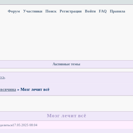
Форум
Участники
Поиск
Регистрация
Войти
FAQ
Правила
Активные темы
есь
.
 всячина
»
Мозг лечит всё
Мозг лечит всё
делиться
17.05.2025 08:04