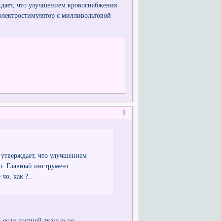
рждает, что улучшением кровоснабжения
 электростимулятор с милливольтовой
2
й утверждает, что улучшением
го. Главный инструмент
чо, как ?..
..если костной тканью не