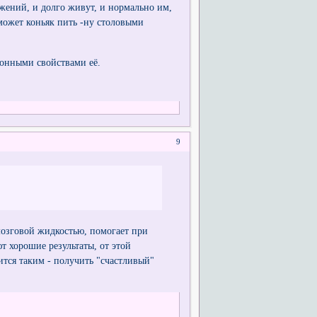
абжений, и долго живут, и нормально им,
ожет коньяк пить -ну столовыми
онными свойствами её.
9
мозговой жидкостью, помогает при
т хорошие результаты, от этой
ится таким - получить "счастливый"