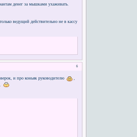
рантам денег за мышками ухаживать.
 только ведущий действительно не в кассу
6
оверок, и про коньяк руководителю
,
е.