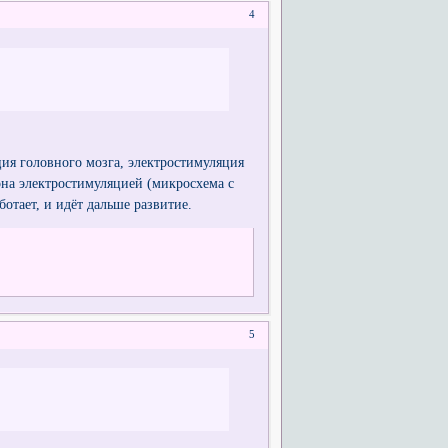
4
ция головного мозга, электростимуляция
на электростимуляцией (микросхема с
аботает, и идёт дальше развитие.
5