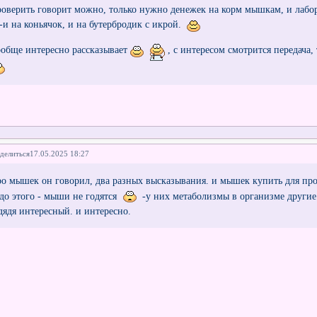
роверить говорит можно, только нужно денежек на корм мышкам, и лабо
. -и на коньячок, и на бутербродик с икрой.
ообще интересно рассказывает
, с интересом смотрится передача,
делиться
17.05.2025 18:27
ро мышек он говорил, два разных высказывания. и мышек купить для пр
 до этого - мыши не годятся
-у них метаболизмы в организме други
 дядя интересный. и интересно.