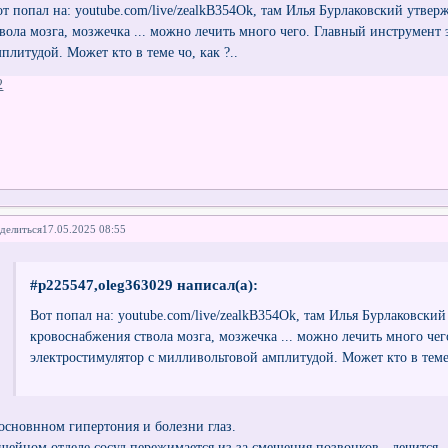
от попал на: youtube.com/live/zealkB354Ok, там Илья Бурлаковский утве
твола мозга, мозжечка ... можно лечить много чего. Главный инструмент
мплитудой. Может кто в теме чо, как ?..
2
делиться
17.05.2025 08:55
#p225547,oleg363029 написал(а):
Вот попал на: youtube.com/live/zealkB354Ok, там Илья Бурлаковски
кровоснабжения ствола мозга, мозжечка ... можно лечить много че
электростимулятор с милливольтовой амплитудой. Может кто в теме 
 основнном гипертония и болезни глаз.
 шейном отделе сосуд пережимается из за смещения позвонков..-лечится 