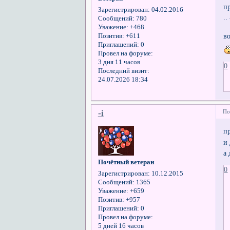
п
Зарегистрирован
: 04.02.2016
.
Сообщений:
780
Уважение:
+468
в
Позитив:
+611
Приглашений:
0
Провел на форуме:
3 дня 11 часов
0
Последний визит:
24.07.2026 18:34
-i
По
п
и
а
Почётный ветеран
0
Зарегистрирован
: 10.12.2015
Сообщений:
1365
Уважение:
+659
Позитив:
+957
Приглашений:
0
Провел на форуме:
5 дней 16 часов