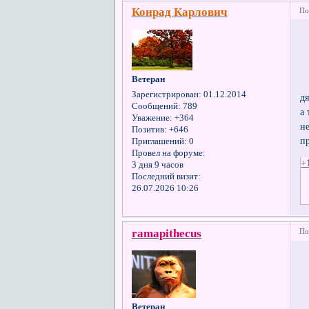
Конрад Карлович
По
Ветеран
Зарегистрирован
: 01.12.2014
дя
Сообщений:
789
а
Уважение:
+364
н
Позитив:
+646
пр
Приглашений:
0
Провел на форуме:
+
3 дня 9 часов
Последний визит:
26.07.2026 10:26
ramapithecus
По
Ветеран