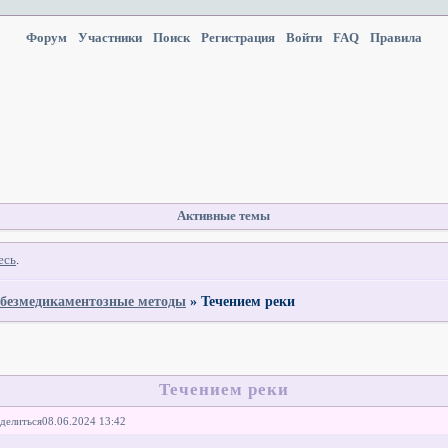
Форум
Участники
Поиск
Регистрация
Войти
FAQ
Правила
Активные темы
есь
.
 безмедикаментозные методы
»
Течением реки
Течением реки
делиться
08.06.2024 13:42