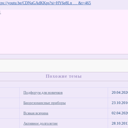
ttps://youtu.be/CDNaGAdKKps?si=HY6e8Ln … &t=465
1
Похожие темы
Подфорум для новичков
20.04.202
Биорезонансные приборы
23.10.201
Всякая всячина
02.04.202
Активное долголетие
28.10.201