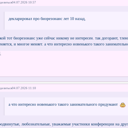
делиться
04.07.2026 10:57
декларировал про биорезонанс лет 10 назад,
акой тот биорезонанс уже сейчас никому не интересен. так догорают, тлею
еняется, и многое меняет. а что интересно новенького такого занимател
1
делиться
04.07.2026 11:10
а что интересно новенького такого занимательного придумают
родвинутые, любознательные, уважаемые участники конференции на дру