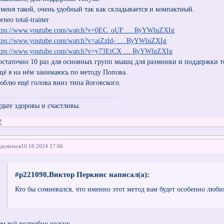
 меня такой, очень удобный так как складывается и компактный.
rneo total-trainer
ttps://www.youtube.com/watch?v=0EC_oUF … RyYWluZXIg
ttps://www.youtube.com/watch?v=aiZzld- … RyYWluZXIg
ttps://www.youtube.com/watch?v=y73EtCX … RyYWluZXIg
остаточно 10 раз для основных групп мышц для разминки и поддержки 
щё я на нём занимаюсь по методу Попова.
юблю ещё голова вниз типа йоговского.
удьте здоровы и счастливы.
2
делиться
10.10.2024 17:06
#p221098,Виктор Перкинс написал(а):
Кто бы сомневался, что именно этот метод вам будет особенно любим
ам всё подробно нужно