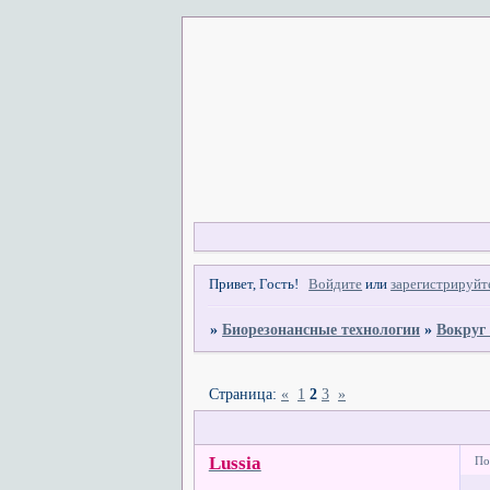
Привет, Гость!
Войдите
или
зарегистрируйт
»
Биорезонансные технологии
»
Вокруг
Страница:
«
1
2
3
»
Lussia
По