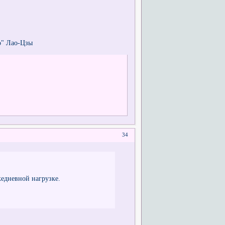
о" Лао-Цзы
34
жедневной нагрузке.