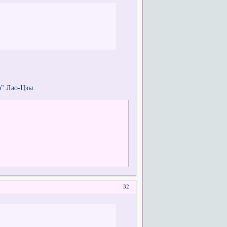
о" Лао-Цзы
32