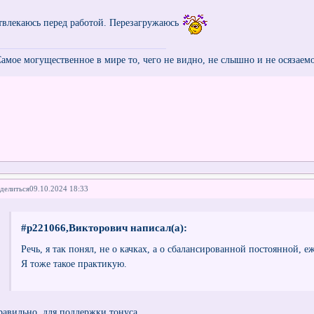
твлекаюсь перед работой. Перезагружаюсь
Самое могущественное в мире то, чего не видно, не слышно и не осязаем
делиться
09.10.2024 18:33
#p221066,Викторович написал(а):
Речь, я так понял, не о качках, а о сбалансированной постоянной, е
Я тоже такое практикую.
равильно, для поддержки тонуса.