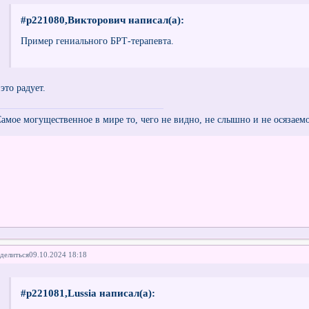
#p221080,Викторович написал(а):
Пример гениального БРТ-терапевта.
это радует.
Самое могущественное в мире то, чего не видно, не слышно и не осязаем
делиться
09.10.2024 18:18
#p221081,Lussia написал(а):