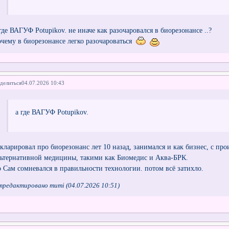
 где ВАГУФ Potupikov. не иначе как разочаровался в биорезонансе ..?
очему в биорезонансе легко разочароваться
делиться
04.07.2026 10:43
а где ВАГУФ Potupikov.
екларировал про биорезонанс лет 10 назад, занимался и как бизнес, с п
льтернативной медицины, такими как Биомедис и Аква-БРК.
о Сам сомневался в правильности технологии. потом всё затихло.
тредактировано mumi (04.07.2026 10:51)