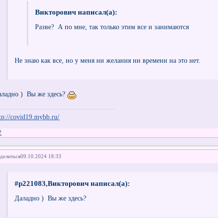
Викторович написал(а):
Разве? А по мне, так только этим все и занимаются
Не знаю как все, но у меня ни желания ни времени на это нет.
аладно ) Вы же здесь?
tp://covid19.mybb.ru/
2
делиться
09.10.2024 18:33
#p221083,Викторович написал(а):
Даладно ) Вы же здесь?