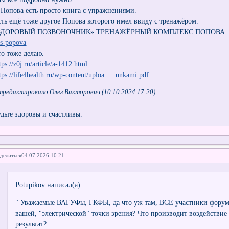
 Попова есть просто книга с упражнениями.
сть ещё тоже другое Попова которого имел ввиду с тренажёром.
ЗДОРОВЫЙ ПОЗВОНОЧНИК» ТРЕНАЖЁРНЫЙ КОМПЛЕКС ПОПОВА
ks-popova
то тоже делаю.
tps://z0j.ru/article/a-1412.html
tps://life4health.ru/wp-content/uploa … unkami.pdf
тредактировано Олег Викторович (10.10.2024 17:20)
удьте здоровы и счастливы.
делиться
04.07.2026 10:21
Potupikov написал(а):
" Уважаемые ВАГУФы, ГКФЫ, да что уж там, ВСЕ участники форума, 
вашей, "электрической" точки зрения? Что производит воздействи
результат?