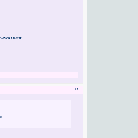
тонуса мышц.
35
...