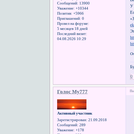
Сообщений:
13900
У
Уважение:
+10344
Е
Позитив:
+5966
«
Приглашений:
0
Провел на форуме:
e
5 месяцев 18 дней
Э
Последний визит:
ht
04.08.2026 10:29
ht
О
Б
0
Голос Му777
По
Активный участник
Зарегистрирован
: 21.09.2018
Сообщений:
289
Уважение:
+178