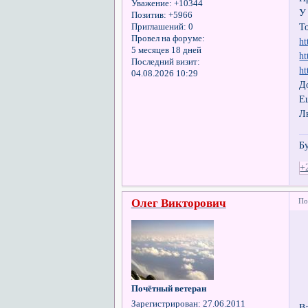
Уважение:
+10344
У
Позитив:
+5966
To
Приглашений:
0
Провел на форуме:
h
5 месяцев 18 дней
h
Последний визит:
h
04.08.2026 10:29
Д
Е
Л
Б
+
Олег Викторович
По
Почётный ветеран
Зарегистрирован
: 27.06.2011
В