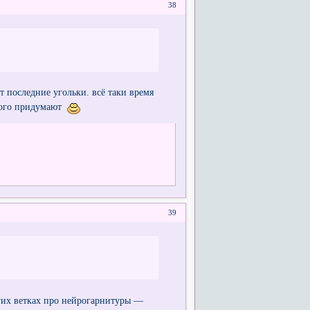
38
т последние угольки. всё таки время
ьного придумают
39
гих ветках про нейрогарнитуры —