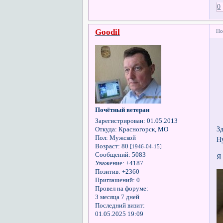
0
Goodil
По
Почётный ветеран
Зарегистрирован
: 01.05.2013
З
Откуда:
Красногорск, МО
Пол:
Мужской
Ну
Возраст:
80
[1946-04-15]
Сообщений:
5083
Я
Уважение:
+4187
Позитив:
+2360
Приглашений:
0
Провел на форуме:
3 месяца 7 дней
Последний визит:
01.05.2025 19:09