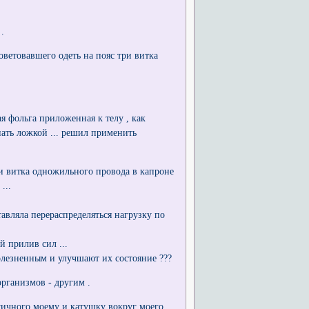
.
оветовавшего одеть на пояс три витка
ая фольга приложенная к телу , как
ать ложкой ... решил применить
ри витка одножильного провода в капроне
...
авляла перераспределяться нагрузку по
й прилив сил ...
олезненным и улучшают их состояние ???
рганизмов - другим .
огичного моему и катушку вокруг моего