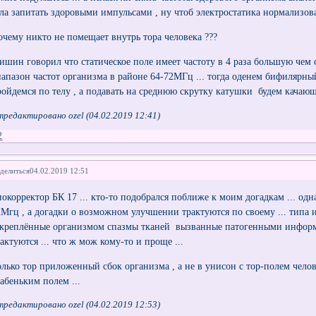
ела запитать здоровыми импульсами , ну чтоб электростатика нормализова
очему никто не помещает внутрь тора человека ???
ишин говорил что статическое поле имеет частоту в 4 раза большую чем 
иапазон частот организма в районе 64-72МГц ... тогда оденем бифилярны
ройдемся по телу , а подавать на среднюю скрутку катушки будем качающ
редактировано ozel (04.02.2019 12:41)
2
делиться
04.02.2019 12:51
иокорректор БК 17 ... кто-то подобрался поближе к моим догадкам ... одн
2Мгц , а догадки о возможном улучшении трактуются по своему ... типа и
акреплённые организмом спазмы тканей вызванные патогенными инфор
актуются ... что ж мож кому-то и проще ...
олько тор приложенный сбок организма , а не в унисон с тор-полем челове
лабеньким полем ...
редактировано ozel (04.02.2019 12:53)