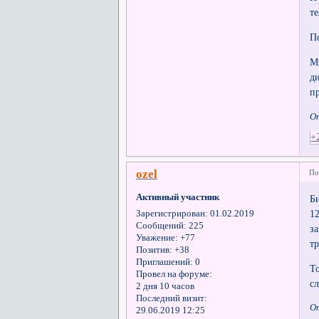
т
П
М
д
п
От
+
ozel
По
Активный участник
Б
1
Зарегистрирован
: 01.02.2019
Сообщений:
225
з
Уважение:
+77
тр
Позитив:
+38
Приглашений:
0
Т
Провел на форуме:
с
2 дня 10 часов
Последний визит:
От
29.06.2019 12:25