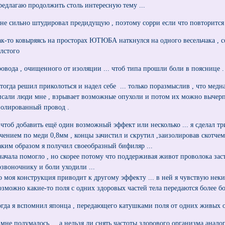
редлагаю продолжить столь интересную тему ...
 не сильно штудировал предидущую , поэтому сорри если что повторится 
ак-то ковыряясь на просторах ЮТЮБА наткнулся на одного весельчака , с
олстого
ровода , очищенного от изоляции ... чтоб типа прошли боли в пояснице .
 тогда решил приколоться и надел себе ... только поразмыслив , что медн
исали люди мне , взрывает возможные опухоли и потом их можно вычерп
золированный провод .
 чтоб добавить ещё один возможный эффект или несколько ... я сделал т
ечением по меди 0,8мм , концы зачистил и скрутил ,заизолировав скотчем 
аким образом я получил своеобразный бифиляр ...
начала помогло , но скорее потому что поддерживая живот проволока заст
озвоночнику и боли уходили ...
о моя конструкция приводит к другому эффекту ... в ней я чувствую неки
озможно какие-то поля с одних здоровых частей тела передаются более б
огда я вспомнил японца , передающего катушками поля от одних живых о
 мне подумалось ... а нельзя ли снять частоты здорового организма анал