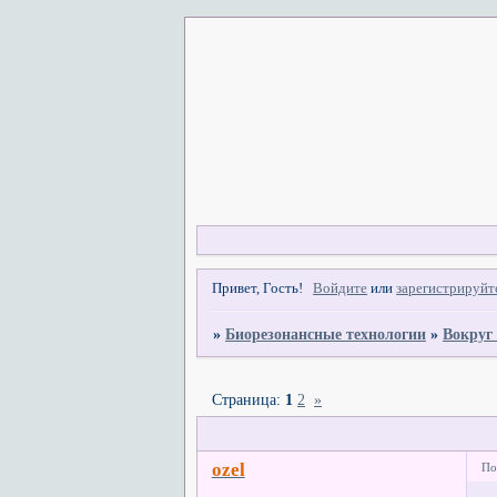
Привет, Гость!
Войдите
или
зарегистрируйт
»
Биорезонансные технологии
»
Вокруг
Страница:
1
2
»
ozel
По