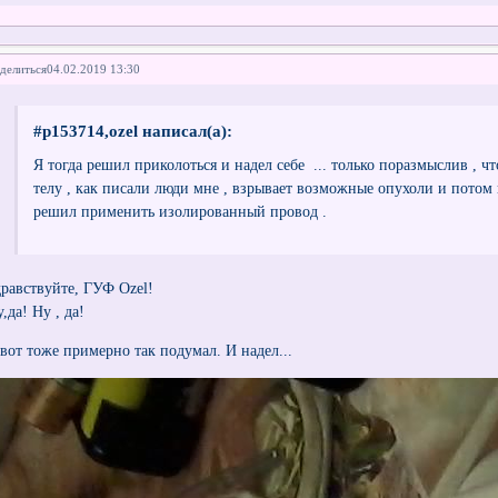
делиться
04.02.2019 13:30
#p153714,ozel написал(а):
Я тогда решил приколоться и надел себе ... только поразмыслив , ч
телу , как писали люди мне , взрывает возможные опухоли и потом
решил применить изолированный провод .
дравствуйте, ГУФ Ozel!
,да! Ну , да!
 вот тоже примерно так подумал. И надел...