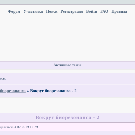
Форум
Участники
Поиск
Регистрация
Войти
FAQ
Правила
Активные темы
есь
.
 биорезонанса
»
Вокруг биорезонанса - 2
Вокруг биорезонанса - 2
делиться
04.02.2019 12:29