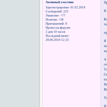
Активный участник
П
Зарегистрирован
: 01.02.2019
Я
Сообщений:
225
Уважение:
+77
К
Позитив:
+38
Приглашений:
0
т
Провел на форуме:
2 дня 10 часов
п
Последний визит:
29.06.2019 12:25
Я
п
и
А
с
Т
С
п
Н
В
Т
И