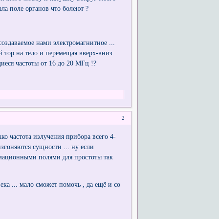
ла поле органов что болеют ?
создаваемое нами электромагнитное ...
й тор на тело и перемещая вверх-вниз
иеся частоты от 16 до 20 МГц !?
2
ако частота излучения прибора всего 4-
згоняются сущности ... ну если
мационными полями для простоты так
ка ... мало сможет помочь , да ещё и со