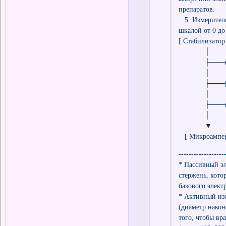
препаратов.
5. Измеритель
шкалой от 0 до
[ Стабилизатор
│
├───( Пасси
│
├───[ Медика
│
├───( Активн
│
▼
[ Микроамперм
------------------
* Пассивный э
стержень, кото
базового элект
* Активный из
(диаметр нако
того, чтобы в