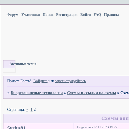
Форум
Участники
Поиск
Регистрация
Войти
FAQ
Правила
Активные темы
Привет, Гость!
Войдите
или
зарегистрируйтесь
.
»
Биорезонансные технологии
»
Схемы и ссылки на схемы
»
Схе
Страница:
«
1
2
Схемы апп
Syrius91
Поделиться
12.11.2023 19:22