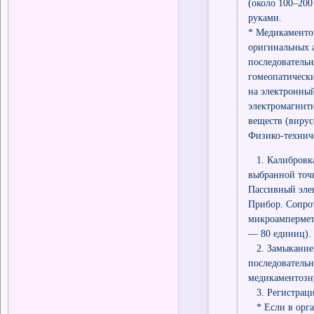
(около 100–200
руками.
* Медикаментоз
оригинальных а
последовательн
гомеопатическ
на электронны
электромагнит
веществ (вирус
Физико-технич
1. Калибровка
выбранной точк
Пассивный эле
Прибор. Сопрот
микроамперметр
— 80 единиц).
2. Замыкание к
последовательн
медикаментозн
3. Регистраци
* Если в орган