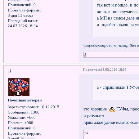
так вот и пошло, и по
Приглашений:
0
Провел на форуме:
вот как оно случается.
3 дня 11 часов
а МП на самом деле н
Последний визит:
и подействовало на у
24.07.2026 18:34
Отредактировано ramapithecus
0
-i
Поделиться
14.05.2026 16:05
а - спрашивали ГУФов
Почётный ветеран
Зарегистрирован
: 10.12.2015
это хорошие
ГУФы, прост
Сообщений:
1366
и результат.
Уважение:
+660
прям даже удивительно, если 
Позитив:
+960
Приглашений:
0
+2
Провел на форуме:
5 дней 16 часов