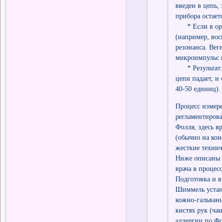
введен в цепь,
прибора остает
* Если в орга
(например, вос
резонанса. Вег
микроимпульс 
* Результат: С
цепи падает, и
40-50 единиц).
Процесс измер
регламентиров
Фолля, здесь в
(обычно на кон
жесткие технич
Ниже описаны 
врача в процес
Подготовка и 
Шиммель устано
кожно-гальван
кистях рук (ча
аллергии по Фо