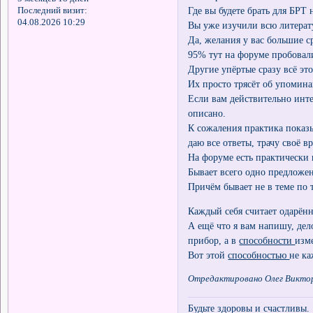
Где вы будете брать для БРТ
Последний визит:
04.08.2026 10:29
Вы уже изучили всю литерат
Да, желания у вас большие с
95% тут на форуме пробовали
Другие упёртые сразу всё эт
Их просто трясёт об упомин
Если вам действительно инте
описано.
К сожаления практика показы
даю все ответы, трачу своё в
На форуме есть практически 
Бывает всего одно предложен
Причём бывает не в теме по 
Каждый себя считает одарённ
А ещё что я вам напишу, дел
прибор, а в
способности
изм
Вот этой
способностью
не к
Отредактировано Олег Викторо
Будьте здоровы и счастливы.