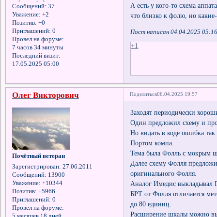
А есть у кого-то схема аппа
Сообщений:
37
Уважение:
+2
что близко к фолю, но какие-
Позитив:
+0
Приглашений:
0
Пост написан 04.04.2025 05:1
Провел на форуме:
+1
7 часов 34 минуты
Последний визит:
17.05.2025 05:00
Олег Викторович
Поделиться
06.04.2025 19:57
Заходят периодически хороши
Один предложил схему и про
Но видать в коде ошибка так 
Портом компа.
Тема была Фолль с мокрым щ
Почётный ветеран
Далее схему Фолля предложил
Зарегистрирован
: 27.06.2011
оригинального Фолля.
Сообщений:
13900
Аналог Имедис выкладывал 
Уважение:
+10344
Позитив:
+5966
БРТ от Фолля отличается ме
Приглашений:
0
до 80 единиц.
Провел на форуме:
Расширение шкалы можно выс
5 месяцев 18 дней