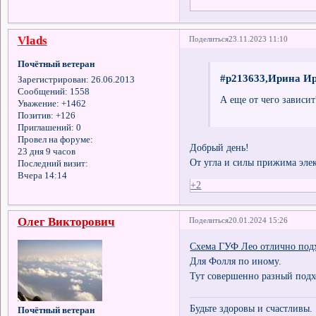
Vlads
Поделиться
23.11.2023 11:10
Почётный ветеран
#p213633,Ирина Ир
Зарегистрирован
: 26.06.2013
Сообщений:
1558
А еще от чего зависит
Уважение:
+1462
Позитив:
+126
Приглашений:
0
Провел на форуме:
Добрый день!
23 дня 9 часов
От угла и силы прижима элек
Последний визит:
Вчера 14:14
+2
Олег Викторович
Поделиться
20.01.2024 15:26
Схема ГУФ Лео отлично подх
Для Фолля по иному.
Тут совершенно разный подх
Будьте здоровы и счастливы.
Почётный ветеран