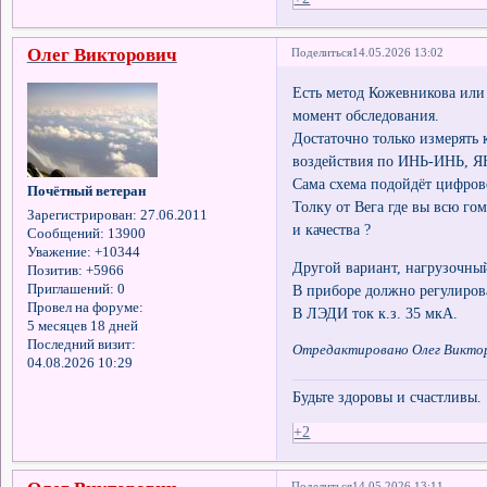
Олег Викторович
Поделиться
14.05.2026 13:02
Есть метод Кожевникова или
момент обследования.
Достаточно только измерять 
воздействия по ИНЬ-ИНЬ, ЯН
Сама схема подойдёт цифров
Почётный ветеран
Толку от Вега где вы всю го
Зарегистрирован
: 27.06.2011
и качества ?
Сообщений:
13900
Уважение:
+10344
Другой вариант, нагрузочны
Позитив:
+5966
Приглашений:
0
В приборе должно регулирова
Провел на форуме:
В ЛЭДИ ток к.з. 35 мкА.
5 месяцев 18 дней
Последний визит:
Отредактировано Олег Викторо
04.08.2026 10:29
Будьте здоровы и счастливы.
+2
Поделиться
14.05.2026 13:11