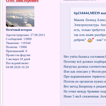
Олег Викторович
#p234444,МП39 нап
Макеев Леонид Алекс
Электропунктура. Апп
есть, только требуется
Почётный ветеран
так или иначе разобра
Зарегистрирован
: 27.06.2011
Сообщений:
13900
добром?
-как? та
Уважение:
+10344
Позитив:
+5966
Приглашений:
0
Провел на форуме:
Нет учёта баланса состояния
5 месяцев 18 дней
Поэтому всё должно подбира
Последний визит:
Нагрузка должна соответство
04.08.2026 10:29
Или как описано у Фолля рук
При выравнивание теряются 
Поэтом не организм нужно в
Вот метод Биорепер и решае
На точке между бровями под
Ниже 5 мкА сниженные, боле