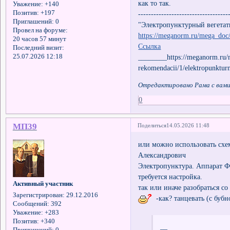
как то так.
Уважение:
+140
Позитив:
+197
-----------------------------------
Приглашений:
0
"Электропунктурный вегетат
Провел на форуме:
https://meganorm.ru/mega_doc
20 часов 57 минут
Ссылка
Последний визит:
________https://meganorm.ru/
25.07.2026 12:18
rekomendacii/1/elektropunktur
Отредактировано Рама с вами 
0
МП39
Поделиться
14.05.2026 11:48
или можно использовать схе
Александрович
Электропунктура. Аппарат Фо
требуется настройка.
Активный участник
так или иначе разобраться с
Зарегистрирован
: 29.12.2016
-как? танцевать (с бубно
Сообщений:
392
Уважение:
+283
Позитив:
+340
__
Приглашений:
0