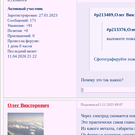
Активный участник
#p213409,Олег Вик
Зарегистрирован
: 27.01.2023
Сообщений:
171
Уважение:
+91
#p213376,Оле
Позитив:
+0
Приглашений:
0
выложите пожа
Провел на форуме:
1 день 0 часов
Последний визит:
11.04.2026 21:22
Сфотографируйте по
Почему это так важно?
0
Олег Викторович
Поделиться
13.11.2023 09:07
Через электрод снимается по
Это практически самая главна
Из какого металла, габариты
От формы и размеров электро