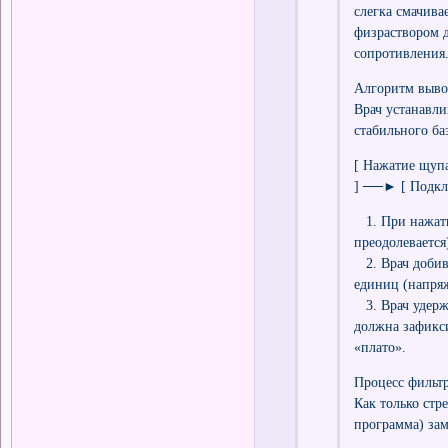
слегка смачива
физраствором д
сопротивления
Алгоритм вывод
Врач устанавли
стабильного ба
[ Нажатие щупа
] ──► [ Подклю
1. При нажати
преодолевается
2. Врач добива
единиц (напряж
3. Врач удерж
должна зафикси
«плато».
Процесс фильт
Как только стр
программа) зам