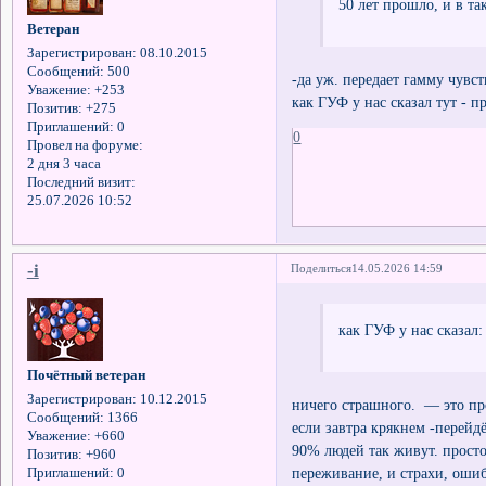
50 лет прошло, и в та
Ветеран
Зарегистрирован
: 08.10.2015
Сообщений:
500
-да уж. передает гамму чувс
Уважение:
+253
как ГУФ у нас сказал тут - 
Позитив:
+275
Приглашений:
0
0
Провел на форуме:
2 дня 3 часа
Последний визит:
25.07.2026 10:52
-i
Поделиться
14.05.2026 14:59
как ГУФ у нас сказал:
Почётный ветеран
Зарегистрирован
: 10.12.2015
ничего страшного. — это про
Сообщений:
1366
если завтра крякнем -перей
Уважение:
+660
90% людей так живут. прост
Позитив:
+960
переживание, и страхи, оши
Приглашений:
0