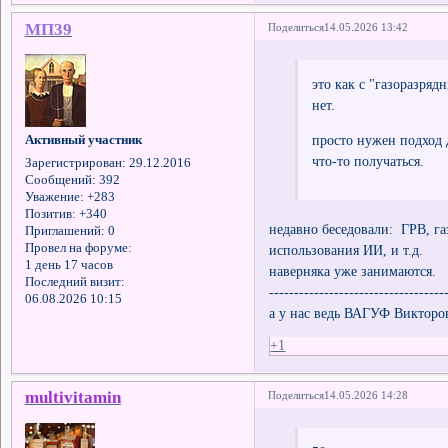
МП39
Поделиться
14.05.2026 13:42
это как с "газоразря
нет.
просто нужен подход 
Активный участник
что-то получаться.
Зарегистрирован
: 29.12.2016
Сообщений:
392
Уважение:
+283
Позитив:
+340
недавно беседовали: ГРВ, га
Приглашений:
0
Провел на форуме:
использования ИИ, и т.д.
1 день 17 часов
наверняка уже занимаются.
Последний визит:
-----------------------------------
06.08.2026 10:15
а у нас ведь ВАГУФ Викторо
+1
multivitamin
Поделиться
14.05.2026 14:28