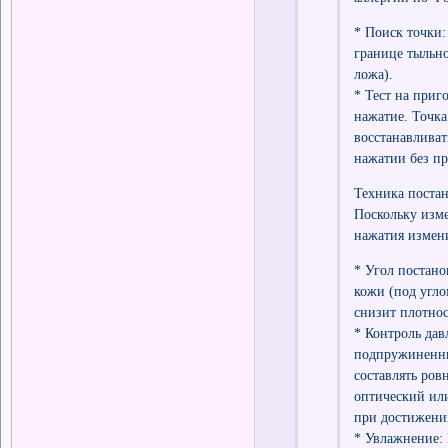
* Поиск точки:
границе тыльно
ложа).
* Тест на приг
нажатие. Точка
восстанавливат
нажатии без пр
Техника поста
Поскольку изме
нажатия измени
* Угол постано
кожи (под угл
снизит плотнос
* Контроль дав
подпружиненны
составлять ров
оптический или
при достижени
* Увлажнение: 