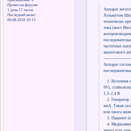
Провел на форуме:
Аппарат вегета
1 день 17 часов
Последний визит:
Хельмутом Шим
06.08.2026 10:15
технически пр
тока (мост Вит
воспроизводим
последователь
частотных нагр
аналогового а
------------------
Аппарат состои
последователь
1. Источник п
9V), стабилизи
1,3–2,4 В.
2. Генератор 
мкА. Такая сил
или ожога кожи
3. Пациент (на
4. Медикаменто
ампул или эле