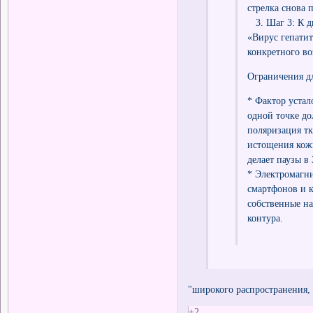
стрелка снова 
3. Шаг 3: К д
«Вирус гепатит
конкретного во
Ограничения дл
* Фактор устал
одной точке до
поляризация тка
истощения кожи
делает паузы в 
* Электромагни
смартфонов и 
собственные н
контура.
"широкого распространения
+2