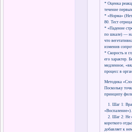
* Оценка реакц
течение первых
* «Норма» (Нет
80. Тест отриц
* «Падение стр
по шкале) — на
что вегетативн
изменив сопрот
* Скорость и г
его характер. 
медленное, «в
процесс в орга
Методика «Сло
Поскольку точк
принципу филь
1. Шаг 1: Вра
«Воспаление»).
2. Шаг 2: Не 
короткого отды
добавляет к не