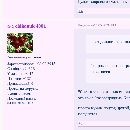
Будьте здоровы и счастливы.
+4
a-e chikanuk 4001
Поделиться
14.05.2026 13:15
а вот дальше - как п
Активный участник
Зарегистрирован
: 08.02.2015
"широкого распростр
Сообщений:
323
сложности.
Уважение:
+147
Позитив:
+132
Приглашений:
0
Провел на форуме:
50 лет прошло, и в таком ви
1 день 6 часов
это как с "газоразрядным Ки
Последний визит:
04.08.2026 10:23
просто нужен подход другой,
получаться.
+1