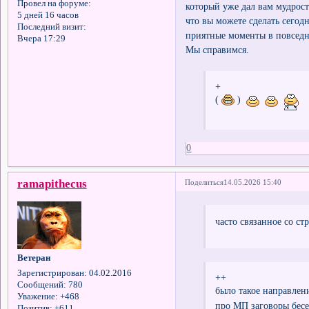
Провел на форуме:
который уже дал вам мудрос
5 дней 16 часов
что вы можете сделать сегодн
Последний визит:
приятные моменты в повседне
Вчера 17:29
Мы справимся.
+
(
)
0
ramapithecus
Поделиться
14.05.2026 15:40
часто связанное со ст
Ветеран
Зарегистрирован
: 04.02.2016
++
Сообщений:
780
было такое направлен
Уважение:
+468
про МП заговоры бес
Позитив:
+611