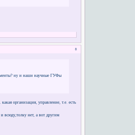
8
гументы? ну и наши научные ГУФы
какая организация, управление, т.е. есть
 и всюду,толку нет, а вот другим