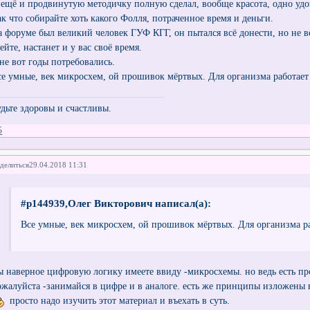
 ещё и продвинутую методичку полную сделал, вообще красота, одно удов
ак что собирайте хоть какого Фолля, потраченное время и деньги.
а форуме был великий человек ГУФ КГГ, он пытался всё донести, но не 
ейте, настанет и у вас своё время.
не вот годы потребовались.
се умные, век микросхем, ой прошивок мёртвых. Для организма работает 
удьте здоровы и счастливы.
5
делиться
29.04.2018 11:31
#p144939,Олег Викторович написал(а):
Все умные, век микросхем, ой прошивок мёртвых. Для организма р
ы наверное цифровую логику имеете ввиду -микросхемы. но ведь есть про
ожалуйста -занимайся в цифре и в аналоге. есть же принципы изложены 
просто надо изучить этот материал и въехать в суть.