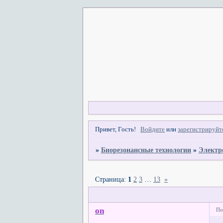
Привет, Гость!
Войдите
или
зарегистрируйт
»
Биорезонансные технологии
»
Электр
Страница:
1
2
3
…
13
»
on
По