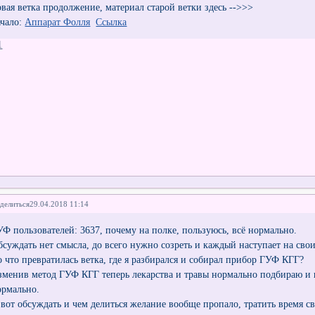
овая ветка продолжение, материал старой ветки здесь -->>>
ачало:
Аппарат Фолля
Ссылка
1
делиться
29.04.2018 11:14
УФ пользователей: 3637, почему на полке, пользуюсь, всё нормально.
бсуждать нет смысла, до всего нужно созреть и каждый наступает на свои
о что превратилась ветка, где я разбирался и собирал прибор ГУФ КГГ?
зменив метод ГУФ КГГ теперь лекарства и травы нормально подбираю и 
ормально.
 вот обсуждать и чем делиться желание вообще пропало, тратить время с