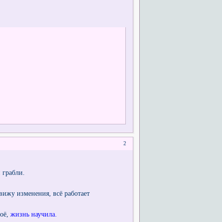
2
 грабли.
вижу изменения, всё работает
воё,
жизнь научила.