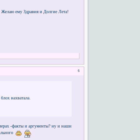
 Желаю ему Здравия и Долгие Лета!
6
блох нахватала.
римерах -факты и аргументы? ну и наши
еального