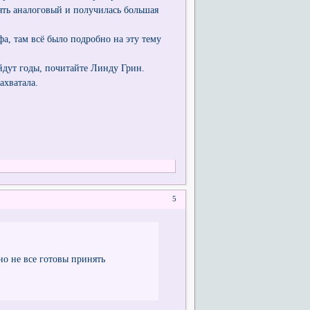
ять аналоговый и получилась большая
фа, там всё было подробно на эту тему
 уйдут годы, почитайте Линду Грин.
ахватала.
5
но не все готовы принять