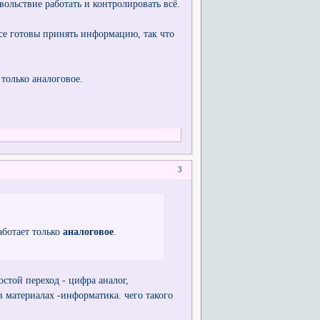
ольствие работать и контролировать всё.
все готовы принять информацию, так что
только аналоговое.
3
аботает только
аналоговое
.
стой переход - цифра аналог,
в материалах -информатика. чего такого