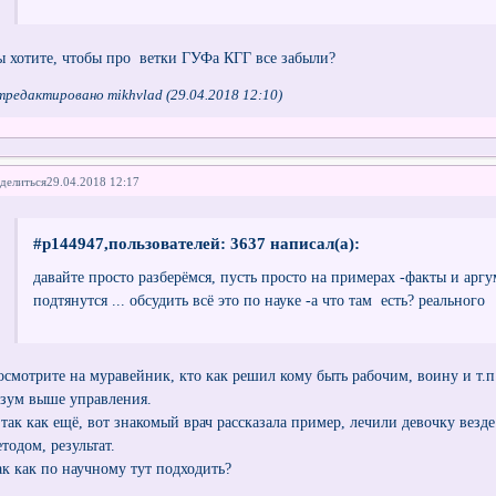
ы хотите, чтобы про ветки ГУФа КГГ все забыли?
редактировано mikhvlad (29.04.2018 12:10)
делиться
29.04.2018 12:17
#p144947,пользователей: 3637 написал(а):
давайте просто разберёмся, пусть просто на примерах -факты и ар
подтянутся ... обсудить всё это по науке -а что там есть? реального
осмотрите на муравейник, кто как решил кому быть рабочим, воину и т.п. 
азум выше управления.
 так как ещё, вот знакомый врач рассказала пример, лечили девочку везде
тодом, результат.
ак как по научному тут подходить?