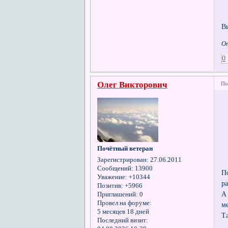
В
От
0
Олег Викторович
По
Почётный ветеран
Зарегистрирован
: 27.06.2011
Сообщений:
13900
П
Уважение:
+10344
р
Позитив:
+5966
А
Приглашений:
0
Провел на форуме:
ме
5 месяцев 18 дней
Т
Последний визит: