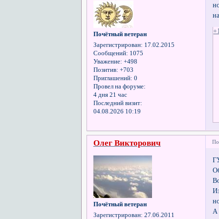
н
н
+
Почётный ветеран
Зарегистрирован
: 17.02.2015
Сообщений:
1075
Уважение:
+498
Позитив:
+703
Приглашений:
0
Провел на форуме:
4 дня 21 час
Последний визит:
04.08.2026 10:19
Олег Викторович
По
Г
О
В
И
н
Почётный ветеран
А
Зарегистрирован
: 27.06.2011