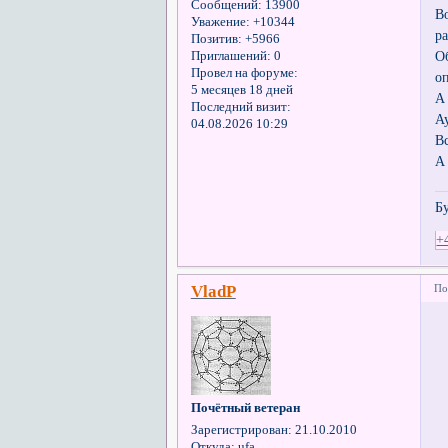
Сообщений:
13900
В
Уважение:
+10344
р
Позитив:
+5966
О
Приглашений:
0
Провел на форуме:
о
5 месяцев 18 дней
А
Последний визит:
А
04.08.2026 10:29
Вс
А
Б
+
VladP
По
Почётный ветеран
Зарегистрирован
: 21.10.2010
Откуда:
ufa