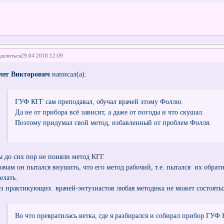
делиться
29.04.2018 12:09
лег Викторович
написал(а):
ГУФ КГГ сам преподавал, обучал врачей этому Фоллю.
Да не от прибора всё зависит, а даже от погоды и что скушал.
Поэтому придумал свой метод, избавленный от проблем Фолля.
ы до сих пор не поняли метод КГГ.
рачам он пытался внушить, что его метод рабочий, т.е. пытался их обрати
елать.
ез практикующих врачей-энтузиастов любая методика не может состояться
Во что превратилась ветка, где я разбирался и собирал прибор ГУФ