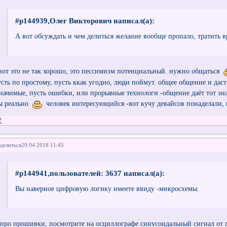
#p144939,Олег Викторович написал(а):
А вот обсуждать и чем делиться желание вообще пропало, тратить в
 вот это не так хорошо, это пессимизм потенциальный. нужно общаться
усть по простому, пусть ккак угодно, люди поймут. общее общение и даст
значимые, пусть ошибки, или прорывные технологи -общение даёт тот зн
ы реально
человек интересующийся -вот кучу девайсов понаделали,
2
делиться
29.04.2018 11:45
#p144941,пользователей: 3637 написал(а):
Вы наверное цифровую логику имеете ввиду -микросхемы.
 про прошивки, посмотрите на осциллографе синусоидальный сигнал от 