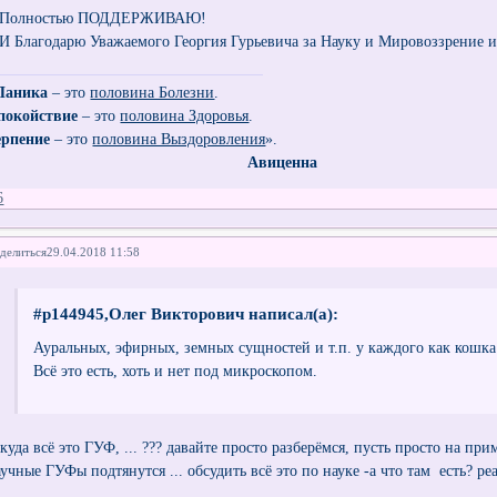
олностью ПОДДЕРЖИВАЮ!
 Благодарю Уважаемого Георгия Гурьевича за Науку и Мировоззрение и
Паника
– это
половина Болезни
.
покойствие
– это
половина Здоровья
.
ерпение
– это
половина Выздоровления
».
Авиценна
6
делиться
29.04.2018 11:58
#p144945,Олег Викторович написал(а):
Ауральных, эфирных, земных сущностей и т.п. у каждого как кошка 
Всё это есть, хоть и нет под микроскопом.
ткуда всё это ГУФ, ... ??? давайте просто разберёмся, пусть просто на п
аучные ГУФы подтянутся ... обсудить всё это по науке -а что там есть? р