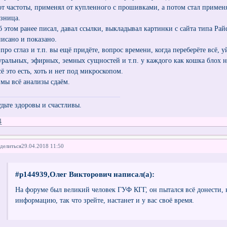
от частоты, применял от купленного с прошивками, а потом стал примен
азница.
б этом ранее писал, давал ссылки, выкладывал картинки с сайта типа Рай
писано и показано.
 про сглаз и т.п. вы ещё придёте, вопрос времени, когда переберёте всё,
уральных, эфирных, земных сущностей и т.п. у каждого как кошка блох н
ё это есть, хоть и нет под микроскопом.
 мы всё анализы сдаём.
удьте здоровы и счастливы.
4
делиться
29.04.2018 11:50
#p144939,Олег Викторович написал(а):
На форуме был великий человек ГУФ КГГ, он пытался всё донести, 
информацию, так что зрейте, настанет и у вас своё время.