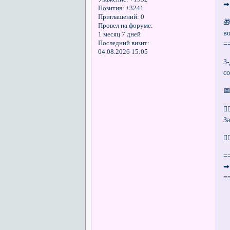
​
Позитив:
+3241
Приглашений:
0

Провел на форуме:
в
1 месяц 7 дней
Последний визит:
=
04.08.2026 15:05
3
с


З

=
​
=