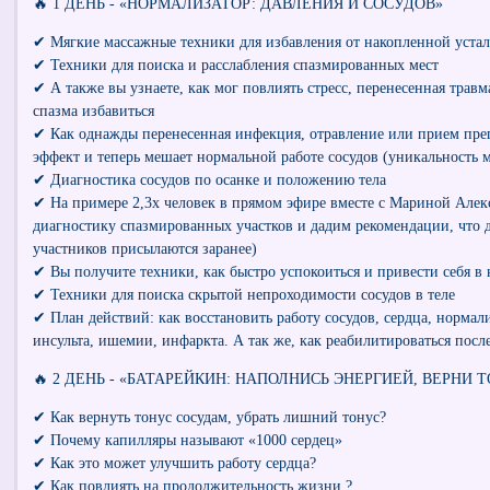
🔥 1 ДЕНЬ - «НОРМАЛИЗАТОР: ДАВЛЕНИЯ И СОСУДОВ»
✔ Мягкие массажные техники для избавления от накопленной устал
✔ Техники для поиска и расслабления спазмированных мест
✔ А также вы узнаете, как мог повлиять стресс, перенесенная травма
спазма избавиться
✔ Как однажды перенесенная инфекция, отравление или прием пре
эффект и теперь мешает нормальной работе сосудов (уникальность м
✔ Диагностика сосудов по осанке и положению тела
✔ На примере 2,3х человек в прямом эфире вместе с Мариной Але
диагностику спазмированных участков и дадим рекомендации, что д
участников присылаются заранее)
✔ Вы получите техники, как быстро успокоиться и привести себя в
✔ Техники для поиска скрытой непроходимости сосудов в теле
✔ План действий: как восстановить работу сосудов, сердца, нормал
инсульта, ишемии, инфаркта. А так же, как реабилитироваться после
🔥 2 ДЕНЬ - «БАТАРЕЙКИН: НАПОЛНИСЬ ЭНЕРГИЕЙ, ВЕРНИ 
✔ Как вернуть тонус сосудам, убрать лишний тонус?
✔ Почему капилляры называют «1000 сердец»
✔ Как это может улучшить работу сердца?
✔ Как повлиять на продолжительность жизни ?