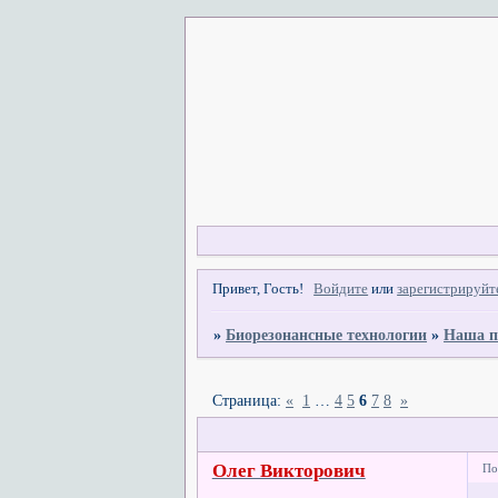
Привет, Гость!
Войдите
или
зарегистрируйт
»
Биорезонансные технологии
»
Наша п
Страница:
«
1
…
4
5
6
7
8
»
Олег Викторович
По