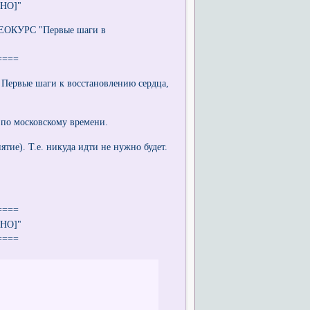
ТНО]"
ЕОКУРС "Первые шаги в
====
 Первые шаги к восстановлению сердца,
о московскому времени.
е). Т.е. никуда идти не нужно будет.
====
ТНО]"
====