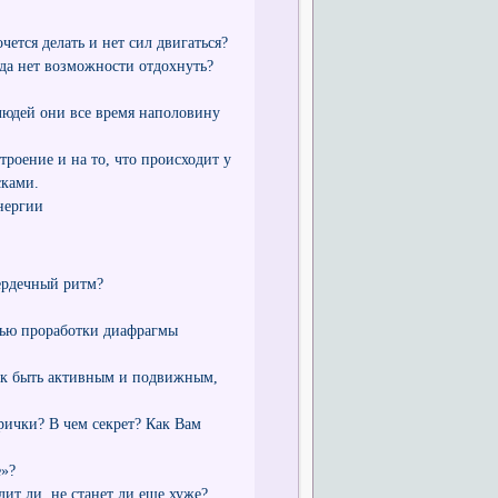
чется делать и нет сил двигаться?
да нет возможности отдохнуть?
людей они все время наполовину
роение и на то, что происходит у
сками.
нергии
ердечный ритм?
ощью проработки диафрагмы
ак быть активным и подвижным,
рички? В чем секрет? Как Вам
е»?
дит ли, не станет ли еще хуже?