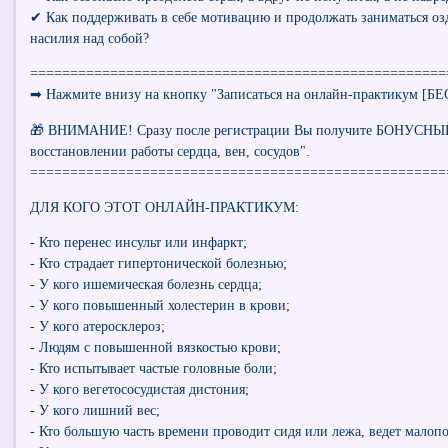
✔ Как поддерживать в себе мотивацию и продолжать заниматься оз
насилия над собой?
====================================================
​​➡ Нажмите внизу на кнопку "Записаться на онлайн-практикум [
🎁 ВНИМАНИЕ! Сразу после регистрации Вы получите БОНУСН
восстановлении работы сердца, вен, сосудов".
====================================================
ДЛЯ КОГО ЭТОТ ОНЛАЙН-ПРАКТИКУМ:
- Кто перенес инсульт или инфаркт;
- Кто страдает гипертонической болезнью;
- У кого ишемическая болезнь сердца;
- У кого повышенный холестерин в крови;
- У кого атеросклероз;
- Людям с повышенной вязкостью крови;
- Кто испытывает частые головные боли;
- У кого вегетососудистая дистония;
- У кого лишний вес;
- Кто большую часть времени проводит сидя или лежа, ведет мало