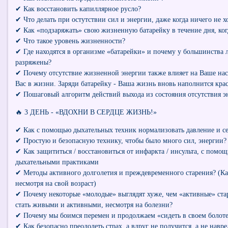
✔ Как восстановить капиллярное русло?
✔ Что делать при остутствии сил и энергии, даже когда ничего не хо
✔ Как «подзаряжать» свою жизненную батарейку в течение дня, ког
✔ Что такое уровень жизненности?
✔ Где находятся в организме «батарейки» и почему у большинства 
разряжены?
✔ Почему отсутствие жизненной энергии также влияет на Ваше наст
Вас в жизни. Заряди батарейку - Ваша жизнь вновь наполнится кра
✔ Пошаговый алгоритм действий выхода из состояния отсутствия э
🔥 3 ДЕНЬ - «ВДОХНИ В СЕРДЦЕ ЖИЗНЬ!»
✔ Как с помощью дыхательных техник нормализовать давление и с
✔ Простую и безопасную технику, чтобы было много сил, энергии?
✔ Как защититься / восстановиться от инфаркта / инсульта, с пом
дыхательными практиками
✔ Методы активного долголетия и преждевременного старения? (К
несмотря на свой возраст)
✔ Почему некоторые «молодые» выглядят хуже, чем «активные» ста
стать живыми и активными, несмотря на болезни?
✔ Почему мы боимся перемен и продолжаем «сидеть в своем болот
✔ Как безопасно преодолеть страх, а вдруг не получится, а не навре