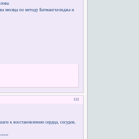
олова.
а месяца по методу Батмангхелиджа и
152
аги к восстановлению сердца, сосудов,
====