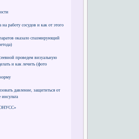
ости
 на работу сосудов и как от этого
паратов оказало спазмирующий
етода)
ксеевной проведем визуальную
елать и как лечить (фото
 норму
изовать давление, защититься от
 инсульта
ТОНУСС»