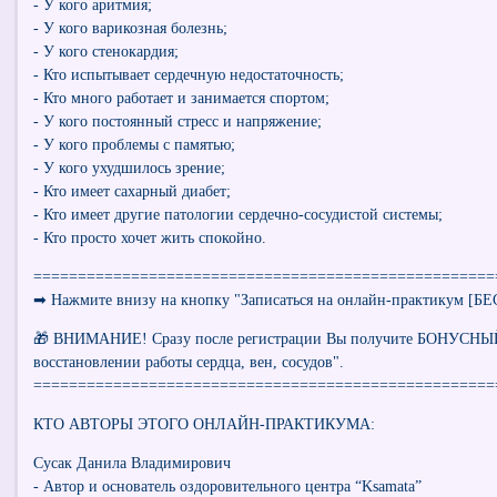
- У кого аритмия;
- У кого варикозная болезнь;
- У кого стенокардия;
- Кто испытывает сердечную недостаточность;
- Кто много работает и занимается спортом;
- У кого постоянный стресс и напряжение;
- У кого проблемы с памятью;
- У кого ухудшилось зрение;
- Кто имеет сахарный диабет;
- Кто имеет другие патологии сердечно-сосудистой системы;
- Кто просто хочет жить спокойно.
====================================================
​​➡ Нажмите внизу на кнопку "Записаться на онлайн-практикум [
🎁 ВНИМАНИЕ! Сразу после регистрации Вы получите БОНУСН
восстановлении работы сердца, вен, сосудов".
====================================================
КТО АВТОРЫ ЭТОГО ОНЛАЙН-ПРАКТИКУМА:
Сусак Данила Владимирович
- Автор и основатель оздоровительного центра “Ksamata”