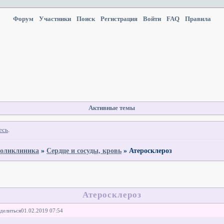
Форум
Участники
Поиск
Регистрация
Войти
FAQ
Правила
Активные темы
есь
.
оликлиника
»
Сердце и сосуды, кровь
»
Атеросклероз
Атеросклероз
делиться
01.02.2019 07:54