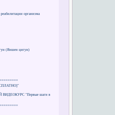
 реабилитации организма
гун (Яншен цигун)
=========
БЕСПЛАТНО]"
ЫЙ ВИДЕОКУРС "Первые шаги в
=========