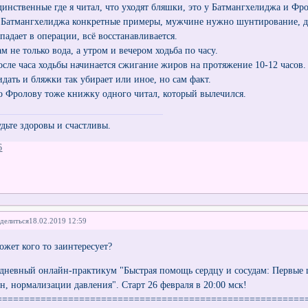
динственные где я читал, что уходят бляшки, это у Батмангхелиджа и Фр
 Батмангхелиджа конкретные примеры, мужчине нужно шунтирование, дв
тпадает в операции, всё восстанавливается.
м не только вода, а утром и вечером ходьба по часу.
осле часа ходьбы начинается сжигание жиров на протяжение 10-12 часов.
идать и бляжки так убирает или иное, но сам факт.
о Фролову тоже книжку одного читал, который вылечился.
удьте здоровы и счастливы.
6
делиться
18.02.2019 12:59
ожет кого то заинтересует?
-дневный онлайн-практикум "Быстрая помощь сердцу и сосудам: Первые ш
ен, нормализации давления". Старт 26 февраля в 20:00 мск!
========================================================