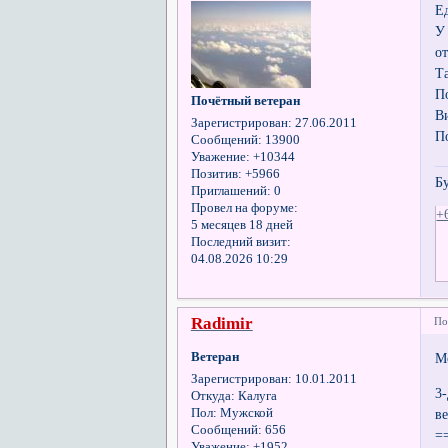
Е
У
о
Та
П
Почётный ветеран
В
Зарегистрирован
: 27.06.2011
П
Сообщений:
13900
Уважение:
+10344
Позитив:
+5966
Б
Приглашений:
0
Провел на форуме:
+
5 месяцев 18 дней
Последний визит:
04.08.2026 10:29
Radimir
По
Ветеран
М
Зарегистрирован
: 10.01.2011
3
Откуда:
Калуга
Пол:
Мужской
в
Сообщений:
656
=
Уважение:
+1952