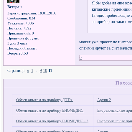
Я бы добавил еще кра
Ветеран
китайские приемники.
Зарегистрирован
: 19.01.2016
(видно пробегающие с
Сообщений:
834
за прибор он таких м
Уважение:
+386
Позитив:
+592
Приглашений:
0
Провел на форуме:
может уже проект не интерес
3 дня 3 часа
оптимизируют за счёт качеств
Последний визит:
Вчера 20:53
0
Страница:
«
1
…
9
10
11
Похож
Обмен опытом по прибору ДЭТА.
Архив-2
Обмен опытом по прибору БИОМЕДИС.
Биорезонансные пр
Обмен опытом по прибору БИОМЕДИС - 2
Биорезонансные пр
Обмен опытом по прибору Кристалл
Архив