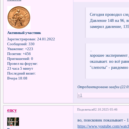
Сегодня проводил сле
Давление 148 на 96, 
замерил давление, 135
Активный участник
Зарегистрирован
: 24.01.2022
Сообщений:
330
Уважение:
+223
..
Позитив:
+456
хорошее эксперимент д
Приглашений:
0
оказывает. но всё ра
Провел на форуме:
"слепоты" - рандомно
23 часа 5 минут
Последний визит:
Вчера 18:08
Отредактировано saafxu (22.0
+1
ency
Поделиться
02.10.2025 05:46
во, поисковик показывает - 
https://www.youtube.com/wat