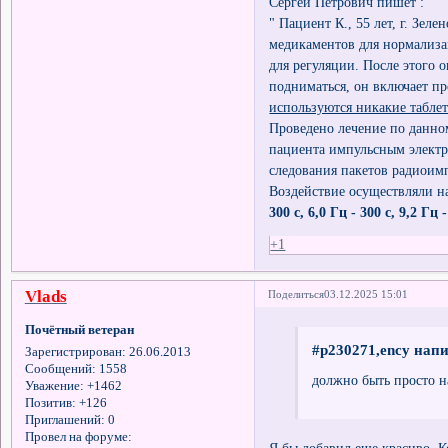
Сергей Петрович пишет :
" Пациент К., 55 лет, г. Зе
медикаментов для нормализа
для регуляции. После этого 
подниматься, он включает п
используются никакие табле
Проведено лечение по данно
пациента импульсным электр
следования пакетов радиоимп
Воздействие осуществляли н
300 с, 6,0 Гц - 300 с, 9,2 Гц -
+1
Vlads
Поделиться
03.12.2025 15:01
Почётный ветеран
#p230271,ency напи
Зарегистрирован
: 26.06.2013
Сообщений:
1558
должно быть просто н
Уважение:
+1462
Позитив:
+126
Приглашений:
0
Провел на форуме: