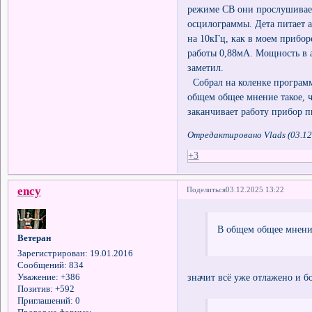
режиме СВ они прослушивает
осцилограммы. Дета питает 
на 10кГц, как в моем прибор
работы 0,88мА. Мощность в 
заметил.
Собрал на коленке программ
общем общее мнение такое, ч
заканчивает работу прибор п
Отредактировано Vlads (03.12
+3
ency
Поделиться
03.12.2025 13:22
В общем общее мнение
Ветеран
Зарегистрирован
: 19.01.2016
Сообщений:
834
значит всё уже отлажено и б
Уважение:
+386
Позитив:
+592
Приглашений:
0