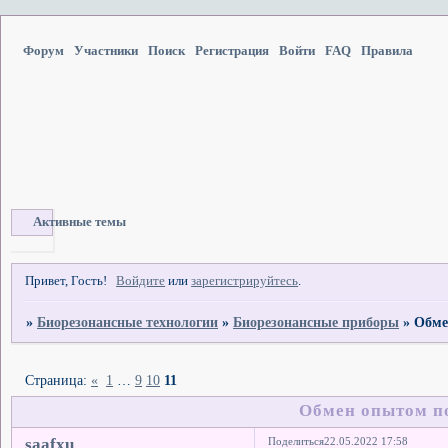
Форум
Участники
Поиск
Регистрация
Войти
FAQ
Правила
Активные темы
Привет, Гость!
Войдите
или
зарегистрируйтесь
.
»
Биорезонансные технологии
»
Биорезонансные приборы
»
Обме
Страница:
«
1
…
9
10
11
Обмен опытом по
saafxu
Поделиться
22.05.2022 17:58