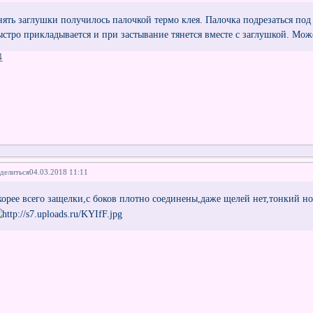
нять заглушки получилось палочкой термо клея. Палочка подрезаться под
ыстро прикладывается и при застывание тянется вместе с заглушкой. Може
4
делиться
04.03.2018 11:11
корее всего защелки,с боков плотно соединены,даже щелей нет,тонкий н