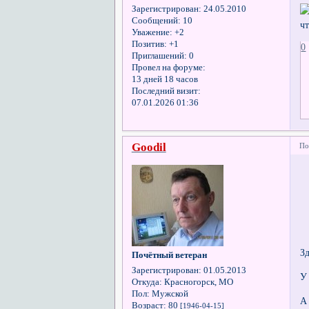
Зарегистрирован
: 24.05.2010
Сообщений:
10
ч
Уважение:
+2
Позитив:
+1
0
Приглашений:
0
Провел на форуме:
13 дней 18 часов
Последний визит:
07.01.2026 01:36
Goodil
По
З
Почётный ветеран
Зарегистрирован
: 01.05.2013
У
Откуда:
Красногорск, МО
Пол:
Мужской
А
Возраст:
80
[1946-04-15]