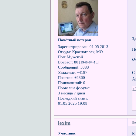
З
Почётный ветеран
Зарегистрирован
: 01.05.2013
П
Откуда:
Красногорск, МО
Пол:
Мужской
От
Возраст:
80
[1946-04-15]
Сообщений:
5083
С
Уважение:
+4187
Позитив:
+2360
А
Приглашений:
0
Провел на форуме:
+
3 месяца 7 дней
Последний визит:
01.05.2025 19:09
lexim
По
Участник
К