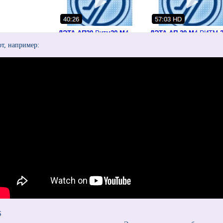
от, например:
S