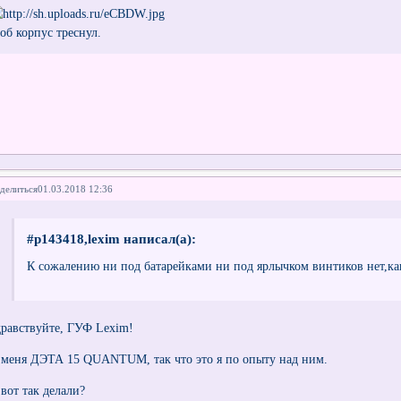
тоб корпус треснул.
делиться
01.03.2018 12:36
#p143418,lexim написал(а):
К сожалению ни под батарейками ни под ярлычком винтиков нет,ка
дравствуйте, ГУФ Lexim!
 меня ДЭТА 15 QUANTUM, так что это я по опыту над ним.
 вот так делали?