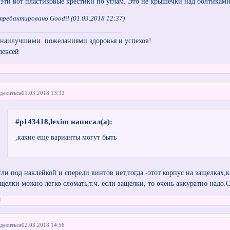
 эти вот пластиковые крестики по углам. Это не крышечки над болтикам
редактировано Goodil (01.03.2018 12:37)
 наилучшими пожеланиями здоровья и успехов!
лексей
делиться
01.03.2018 13:32
#p143418,lexim написал(а):
,какие еще варианты могут быть
сли под наклейкой и спереди винтов нет,тогда -этот корпус на защелках,к
ащелки можно легко сломать,т.ч. если защелки, то очень аккуратно надо.С
1
делиться
02.03.2018 14:56