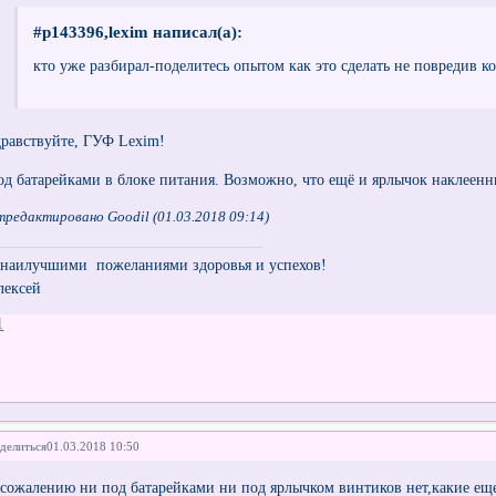
#p143396,lexim написал(а):
кто уже разбирал-поделитесь опытом как это сделать не повредив к
дравствуйте, ГУФ Lexim!
од батарейками в блоке питания. Возможно, что ещё и ярлычок наклеен
редактировано Goodil (01.03.2018 09:14)
 наилучшими пожеланиями здоровья и успехов!
лексей
1
делиться
01.03.2018 10:50
 сожалению ни под батарейками ни под ярлычком винтиков нет,какие еще