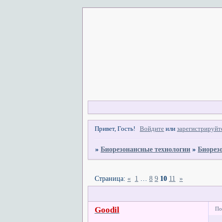
Привет, Гость!
Войдите
или
зарегистрируйт
»
Биорезонансные технологии
»
Биорез
Страница:
«
1
…
8
9
10
11
»
Goodil
По