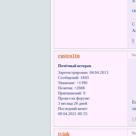
А
От
С
А
0
rustro1tn
По
Почётный ветеран
Зарегистрирован
: 04.04.2013
Сообщений:
1845
Уважение:
+1390
Позитив:
+2666
Приглашений:
0
Провел на форуме:
Е
3 месяца 26 дней
з
Последний визит:
09.04.2021 00:55
+
tvink
По