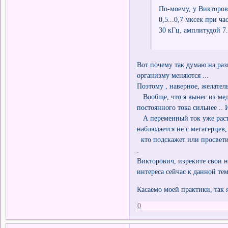
По-моему, у Викторови
0,5...0,7 мксек при ча
30 кГц, амплитудой 7.
Вот почему так думаю:на ра
организму меняются ...
Поэтому , наверное, желател
Вообще, что я вынес из мед
постоянного тока сильнее .. 
А переменный ток уже растек
наблюдается не с мегагерцев,
кто подскажет или просветит
.
Викторович, изреките свои н
интереса сейчас к данной те
Касаемо моей практики, так 
0