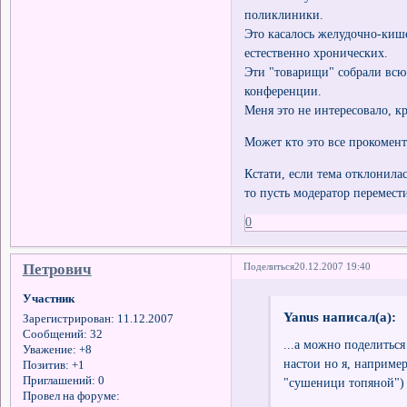
поликлиники.
Это касалось желудочно-киш
естественно хронических.
Эти "товарищи" собрали всю 
конференции.
Меня это не интересовало, к
Может кто это все прокомент
Кстати, если тема отклонилас
то пусть модератор перемест
0
Петрович
Поделиться
20.12.2007 19:40
Участник
Yanus написал(а):
Зарегистрирован
: 11.12.2007
Сообщений:
32
...а можно поделитьс
Уважение:
+8
настои но я, наприме
Позитив:
+1
Приглашений:
0
"сушеници топяной"
Провел на форуме: