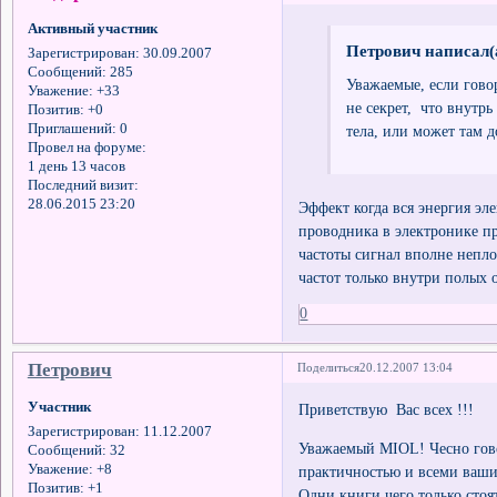
Активный участник
Петрович написал(
Зарегистрирован
: 30.09.2007
Сообщений:
285
Уважаемые, если гово
Уважение:
+33
не секрет, что внутрь
Позитив:
+0
Приглашений:
0
тела, или может там д
Провел на форуме:
1 день 13 часов
Последний визит:
28.06.2015 23:20
Эффект когда вся энергия эл
проводника в электронике п
частоты сигнал вполне непл
частот только внутри полых 
0
Петрович
Поделиться
20.12.2007 13:04
Участник
Приветствую Вас всех !!!
Зарегистрирован
: 11.12.2007
Уважаемый MIOL! Чесно гово
Сообщений:
32
Уважение:
+8
практичностью и всеми ваши
Позитив:
+1
Одни книги чего только стоя