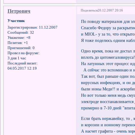
Петрович
Поделиться
20.12.2007 20:16
Участник
По поводу материалов для эл
Спасибо Федору за раскрытие
Зарегистрирован
: 11.12.2007
Сообщений:
32
и MIOL- у за то, что открыт
Уважение:
+8
Я тоже поделюсь одним набл
Позитив:
+1
Приглашений:
0
Одно время, пока не достал 
Провел на форуме:
вплоть до цитомегаловируса!
3 дня 1 час
На латунных этот процесс иде
Последний визит:
04.05.2017 12:19
А сейчас это вспоминаю и н
Так вот, был раньше один п
вирусных инфекциях, и он д
были ионы Меди!! и аскорбин
Но вот только меня медь смущ
электроде восстанавливается 
примерно в 7-10 дней "впитае
Если брать нержавейку, то ,
и корозии и ионному перено
А насчет графита - очень хор