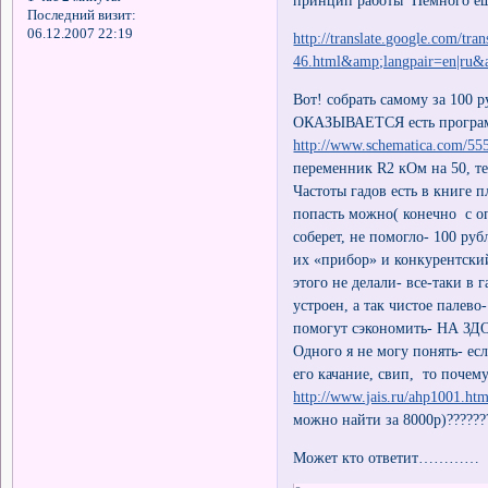
принцип работы Немного ещ
Последний визит:
06.12.2007 22:19
http://translate.google.com/tran
46.html&amp;langpair=en|ru
Вот! собрать самому за 100 р
ОКАЗЫВАЕТСЯ есть программа
http://www.schematica.com/5
переменник R2 кОм на 50, те
Частоты гадов есть в книге 
попасть можно( конечно с 
соберет, не помогло- 100 ру
их «прибор» и конкурентский
этого не делали- все-таки в
устроен, а так чистое палев
помогут сэкономить- НА З
Одного я не могу понять- есл
его качание, свип, то почем
http://www.jais.ru/ahp1001.htm
можно найти за 8000р)??????
Может кто ответит…………