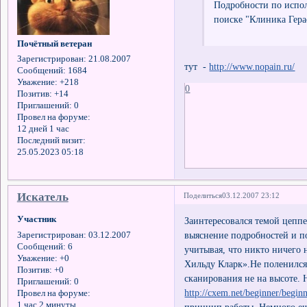
Подробности по испо
поиске "Клиника Гера
Почётный ветеран
Зарегистрирован
: 21.08.2007
тут -
http://www.nopain.ru/
Сообщений:
1684
Уважение:
+218
0
Позитив:
+14
Приглашений:
0
Провел на форуме:
12 дней 1 час
Последний визит:
25.05.2023 05:18
Искатель
Поделиться
03.12.2007 23:12
Участник
Заинтересовался темой цеппе
выяснение подробностей и по
Зарегистрирован
: 03.12.2007
Сообщений:
6
учитывая, что никто ничего 
Уважение:
+0
Хильду Кларк».Не поленился 
Позитив:
+0
сканирования не на высоте. 
Приглашений:
0
http://cxem.net/beginner/begin
Провел на форуме:
1 час 2 минуты