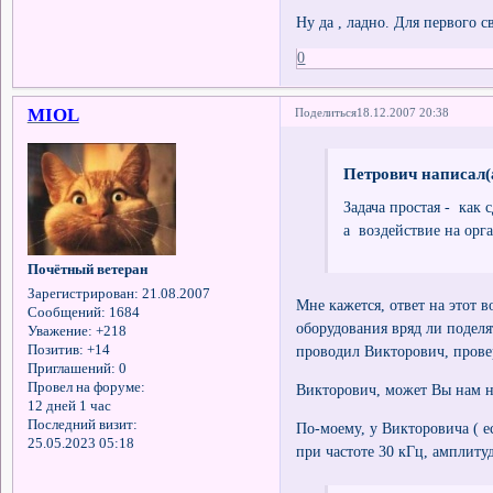
Ну да , ладно. Для первого с
0
MIOL
Поделиться
18.12.2007 20:38
Петрович написал(
Задача простая - как
а воздействие на орг
Почётный ветеран
Зарегистрирован
: 21.08.2007
Мне кажется, ответ на этот 
Сообщений:
1684
оборудования вряд ли поделя
Уважение:
+218
Позитив:
+14
проводил Викторович, провер
Приглашений:
0
Провел на форуме:
Викторович, может Вы нам 
12 дней 1 час
Последний визит:
По-моему, у Викторовича ( ес
25.05.2023 05:18
при частоте 30 кГц, амплитуд