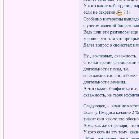
У кого какие наблюдения, на
если не секретно
?!!!
Особенно интересны выкладк
с учетом явлений биорезонан
Ведь шли эти разговоры еще 
хорошо , что там это прикрыл
Далее вопрос о свойствах им
Ну , во-первых, скважность.
С точки зрения физиологии ч
длительности паузы, т.е.
со скважностью 2 или более.
длительности лечения..
А что скажет биофизика и те
скважность, не теряя эффект
Следующее, - качание частот
Если у Имедиса качание 2 % 
значит они как-то это обосно
А мы как же от фонаря, что л
У кого есть на эту тему как
Мне , например, представляе