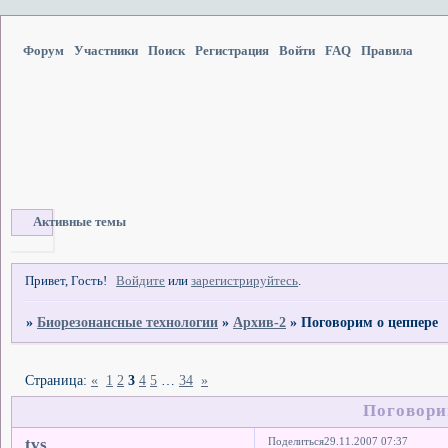
Форум
Участники
Поиск
Регистрация
Войти
FAQ
Правила
Активные темы
Привет, Гость!
Войдите
или
зарегистрируйтесь
.
»
Биорезонансные технологии
»
Архив-2
»
Поговорим о цеппере
Страница:
«
1
2
3
4
5
…
34
»
Поговори
tvs
Поделиться
29.11.2007 07:37