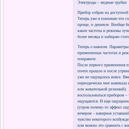
Электроды – медные трубки
Прибор собран на доступной
Теперь уже я понимаю что с
проще, и дешевле. Вообще б
какие частоты и режимы луч
более месяца и набираю стат
Теперь о важном. Параметры 
примененных частотах и реж
поправите.
После первого применения п
почти прошло и после утрен
уже не ощущалось вовсе. Вме
периодически мне намекала 
или жевательной резинкой).
воспользоваться прибором –
ощущаются. И еще ощущения 
(утром почему-то эффект ощ
вечером – наверное уставший
чувство некоторого возбужд
или можно это сравнить с ко