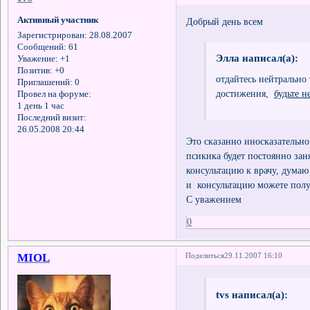
Активный участник
Добрый день всем
Зарегистрирован
: 28.08.2007
Сообщений:
61
Элла написал(а):
Уважение:
+1
Позитив:
+0
отдайтесь нейтрально 
Приглашений:
0
достижения,
будьте н
Провел на форуме:
1 день 1 час
Последний визит:
26.05.2008 20:44
Это сказанно иносказательно
псикика будет постоянно зан
консультацию к врачу, думаю
и консультацию можете полу
С уважением
0
MIOL
Поделиться
29.11.2007 16:10
tvs написал(а):