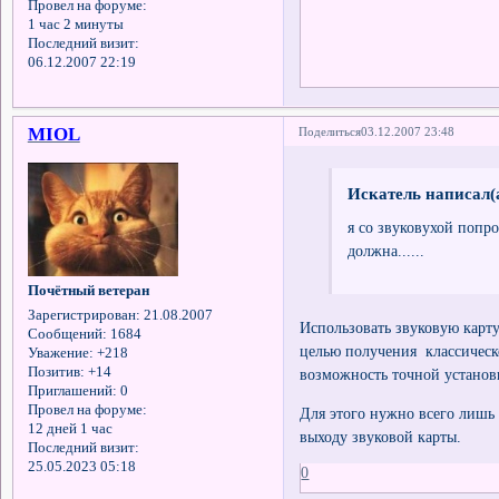
Провел на форуме:
1 час 2 минуты
Последний визит:
06.12.2007 22:19
MIOL
Поделиться
03.12.2007 23:48
Искатель написал(а
я со звуковухой попро
должна......
Почётный ветеран
Зарегистрирован
: 21.08.2007
Использовать звуковую карт
Сообщений:
1684
целью получения классическо
Уважение:
+218
Позитив:
+14
возможность точной установк
Приглашений:
0
Провел на форуме:
Для этого нужно всего лишь 
12 дней 1 час
выходу звуковой карты.
Последний визит:
25.05.2023 05:18
0