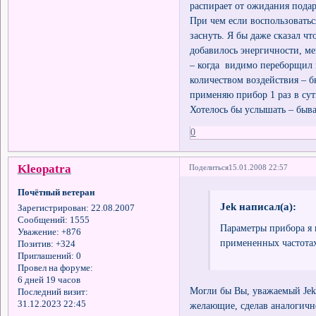
распирает от ожидания пода
При чем если воспользовать
заснуть. Я бы даже сказал ч
добавилось энергичности, м
– когда видимо переборщил 
количеством воздействия – б
применяю прибор 1 раз в сут
Хотелось бы услышать – быв
0
Kleopatra
Поделиться
15.01.2008 22:57
Почётный ветеран
Jek написал(а):
Зарегистрирован
: 22.08.2007
Сообщений:
1555
Параметры прибора я 
Уважение:
+876
примененных частотах
Позитив:
+324
Приглашений:
0
Провел на форуме:
6 дней 19 часов
Могли бы Вы, уважаемый Jek
Последний визит:
31.12.2023 22:45
желающие, сделав аналогичн