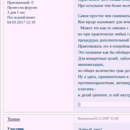
Приглашений:
0
Про остальное тем более мол
Провел на форуме:
3 дня 1 час
Самое простое чем смачивать
Последний визит:
Кои вроде назначают для леч
04.05.2017 12:19
Может это как-то связано с 
но при практически любых г
процедурах дополнительный
Практиковать это я попробов
Это название как бы обобщен
Для конкретных целей, забо
минимизации,
но общее количество трав до
Ну а здесь, применительно к
противопаразитным, антивир
классике,-
и делай цеппинг, и пей внутр
0
Yanus
Поделиться
20.12.2007 13:40
Участник
Добрый день!