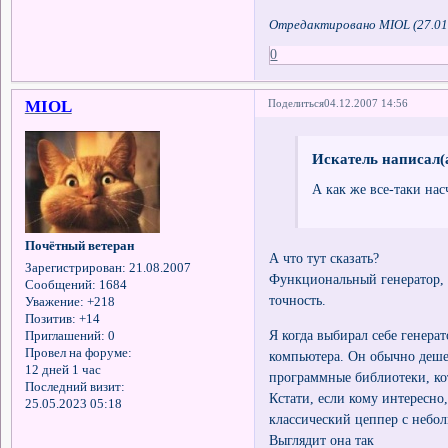
Отредактировано MIOL (27.01
0
MIOL
Поделиться
04.12.2007 14:56
Искатель написал(а
А как же все-таки на
Почётный ветеран
А что тут сказать?
Зарегистрирован
: 21.08.2007
Функциональный генератор, 
Сообщений:
1684
точность.
Уважение:
+218
Позитив:
+14
Я когда выбирал себе генера
Приглашений:
0
Провел на форуме:
компьютера. Он обычно деше
12 дней 1 час
программные библиотеки, ко
Последний визит:
Кстати, если кому интересн
25.05.2023 05:18
классический цеппер с небол
Выглядит она так