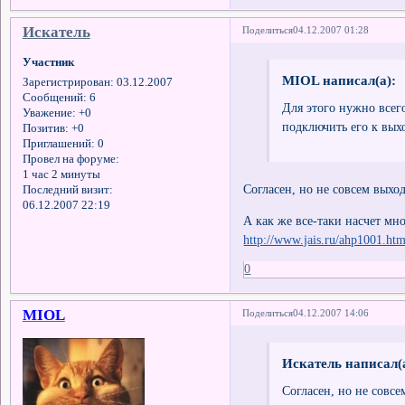
Искатель
Поделиться
04.12.2007 01:28
Участник
MIOL написал(а):
Зарегистрирован
: 03.12.2007
Сообщений:
6
Для этого нужно всего
Уважение:
+0
подключить его к вых
Позитив:
+0
Приглашений:
0
Провел на форуме:
1 час 2 минуты
Согласен, но не совсем выхо
Последний визит:
06.12.2007 22:19
А как же все-таки насчет мн
http://www.jais.ru/ahp1001.htm
0
MIOL
Поделиться
04.12.2007 14:06
Искатель написал(а
Согласен, но не совсе