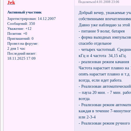
Jek
Поделиться
14.01.2008 23:06
Активный участник
Добрый вечер, уважаемые уча
собственными впечатлениями
Зарегистрирован
: 14.12.2007
Сообщений:
350
Давно уже наблюдаю за этой 
Уважение:
+12
- питание 9 вольт, батарея
Позитив:
+0
- форма выходных импульсов 
Приглашений:
0
спасибо отдельное
Провел на форуме:
2 дня 1 час
- четырех частотный. Средние
Последний визит:
кГц и 4 частота 34,15 кГц.
18.11.2025 17:09
- реализован режим качания 
Частота нарастает плавно на 
опять нарастает плавно и т.
всегда, если идет работа.
- Реализован автоматический
– пауза 20 мин. - 7 мин. ра
всегда.
- Реализован режим автомати
каждая в течение 7-минутног
или 2-3-4
- Реализован режим ручного