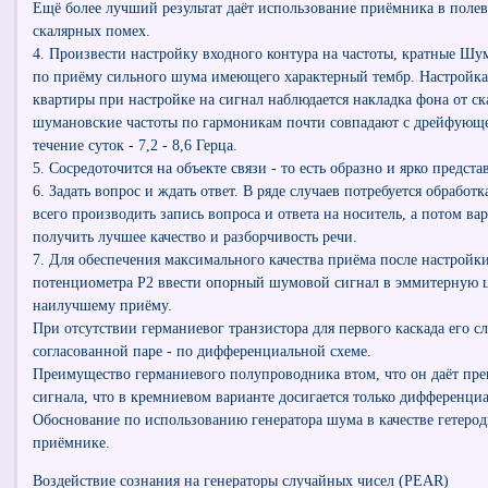
Ещё более лучший результат даёт использование приёмника в полев
скалярных помех.
4. Произвести настройку входного контура на частоты, кратные Шум
по приёму сильного шума имеющего характерный тембр. Настройка 
квартиры при настройке на сигнал наблюдается накладка фона от ск
шумановские частоты по гармоникам почти совпадают с дрейфующе
течение суток - 7,2 - 8,6 Герца.
5. Сосредоточится на объекте связи - то есть образно и ярко предста
6. Задать вопрос и ждать ответ. В ряде случаев потребуется обработ
всего производить запись вопроса и ответа на носитель, а потом в
получить лучшее качество и разборчивость речи.
7. Для обеспечения максимального качества приёма после настрой
потенциометра Р2 ввести опорный шумовой сигнал в эммитерную це
наилучшему приёму.
При отсутствии германиевог транзистора для первого каскада его 
согласованной паре - по дифференциальной схеме.
Преимущество германиевого полупроводника втом, что он даёт пре
сигнала, что в кремниевом варианте досигается только дифференци
Обоснование по использованию генератора шума в качестве гетеро
приёмнике.
Воздействие сознания на генераторы случайных чисел (PEAR)