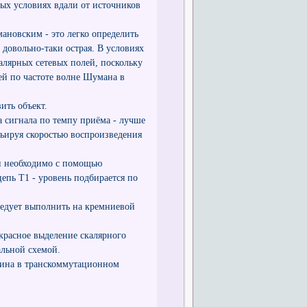
ых условиях вдали от источников
ановским - это легко определить
довольно-таки острая. В условиях
алярных сетевых полей, поскольку
й по частоте волне Шумана в
вить объект.
ка сигнала по темпу приёма - лучше
арьируя скоростью воспроизведения
ки необходимо с помощью
пь Т1 - уровень подбирается по
следует выполнить на кремниевой
красное выделение скалярного
альной схемой.
дина в транскоммутационном