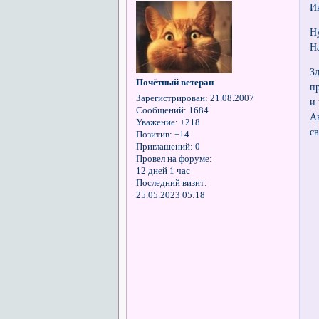
И
Ну
Н
З
Почётный ветеран
п
Зарегистрирован
: 21.08.2007
и
Сообщений:
1684
А
Уважение:
+218
св
Позитив:
+14
Приглашений:
0
Провел на форуме:
12 дней 1 час
Последний визит:
25.05.2023 05:18