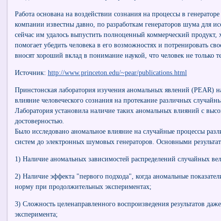
Работа основана на воздействии сознания на процессы в генераторе
компании известны давно, по разработкам генераторов шума для ис
сейчас им удалось выпустить полноценный коммерческий продукт, хо
помогает убедить человека в его возможностях и потренировать сво
вносят хороший вклад в понимание наукой, что человек не только т
Источник:
http://www.princeton.edu/~pear/publications.html
Принстонская лаборатория изучения аномальных явлений (PEAR) н
влияние человеческого сознания на протекание различных случайн
Лаборатория установила наличие таких аномальных влияний с высо
достоверностью.
Было исследовано аномальное влияние на случайные процессы разл
систем до электронных шумовых генераторов. Основными результата
1) Наличие аномальных зависимостей распределений случайных вел
2) Наличие эффекта "первого подхода", когда аномальные показате
норму при продолжительных экспериментах;
3) Сложность целенаправленного воспроизведения результатов даже
эксперимента;