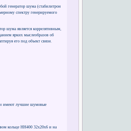
бой генератор шума (стабилитрон
мерному спектру генерируемого
тор шума является коррелятивным,
данием ярких мыслеобразов об
птируя его под объект связи.
они имеют лучшие шумовые
овом кольце НН400 32х20х6 и на