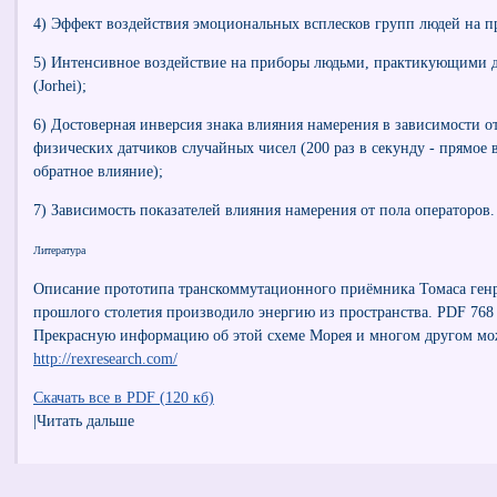
4) Эффект воздействия эмоциональных всплесков групп людей на п
5) Интенсивное воздействие на приборы людьми, практикующими д
(Jorhei);
6) Достоверная инверсия знака влияния намерения в зависимости от
физических датчиков случайных чисел (200 раз в секунду - прямое в
обратное влияние);
7) Зависимость показателей влияния намерения от пола операторов.
Литература
Описание прототипа транскоммутационного приёмника Томаса генри
прошлого столетия производило энергию из пространства. PDF 768
Прекрасную информацию об этой схеме Морея и многом другом мож
http://rexresearch.com/
Скачать все в PDF (120 кб)
|Читать дальше
--------------------------------------------------------------------------