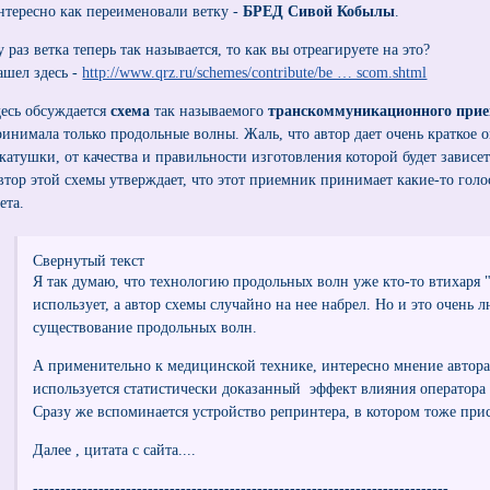
нтересно как переименовали ветку -
БРЕД Сивой Кобылы
.
 раз ветка теперь так называется, то как вы отреагируете на это?
ашел здесь -
http://www.qrz.ru/schemes/contribute/be … scom.shtml
десь обсуждается
схема
так называемого
транскоммуникационного при
ринимала только продольные волны. Жаль, что автор дает очень краткое
 катушки, от качества и правильности изготовления которой будет зависе
втор этой схемы утверждает, что этот приемник принимает какие-то голо
ета.
Свернутый текст
Я так думаю, что технологию продольных волн уже кто-то втихаря 
использует, а автор схемы случайно на нее набрел. Но и это очень 
существование продольных волн.
А применительно к медицинской технике, интересно мнение автор
используется статистически доказанный эффект влияния оператора 
Сразу же вспоминается устройство репринтера, в котором тоже прис
Далее , цитата с сайта....
----------------------------------------------------------------------------