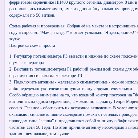
ферритовом сердечнике НН400 круглого сечения, диаметром 8 мм и
располагались симметрично, имели однослойную намотку проводом
содержали по 50 витков.
Схема рабочая и проверенная. Собрав её на макете и настроившись н
году я спросил: "Мама, ты где?" в ответ услышал: "Я здесь, сынок!" 
жутко.
Настройка схемы проста
1. Регулятор потенциометра Р3 вывести в нижнее по схеме подожени
шума с генератора.
2. Выставить потенциометром Р1 рабочий режим всей схемы для о
ограничения сигнала на коллекторе Т3.
3. Подключить антенны - желательно симметричные - можно исполь
либо переделанную телевизионную антенну с двумя телескопами.
Особо обращаю внимание на то, что входной контур построен на "
выполнить на одном сердечнике, а можно по варианту Генри Море
соосно. Главное - обеспечить их встречное включение. В условиях 
оказывают сильное влияние скалярные помехи от сетевых проводов
проводом типа "лапша" и представляют собой типичную бифилярку
частотой сети 50 Герц. По этой причине антенну необходимо выноси
здания - чем дальше, тем лучше.