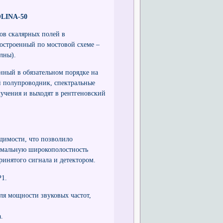
OLINA-50
ов скалярных полей в
построенный по мостовой схеме –
лны).
нный в обязательном порядке на
й полупроводник, спектральные
лучения и выходят в рентгеновский
димости, что позволило
имальную широкополостность
ринятого сигнала и детектором.
Р1.
ля мощности звуковых частот,
.