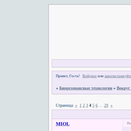
Привет, Гость!
Войдите
или
зарегистрируйт
»
Биорезонансные технологии
»
Вокруг
Страница:
«
1
2
3
4
5
6
…
29
»
MIOL
По