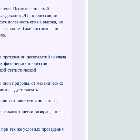
 шума. Исследования этой
следования ЭИ - процессов, но
тя полезность его не высока, но
е сознание. Такие исследования
ело.
а протяжении десятилетий изучала
ых физических процессов.
кой статистической
ичной природы, от механических
ми следует считать:
ичин от намерения оператора;
ли асимптотически возвращаются в
 при тех же условиях проведения