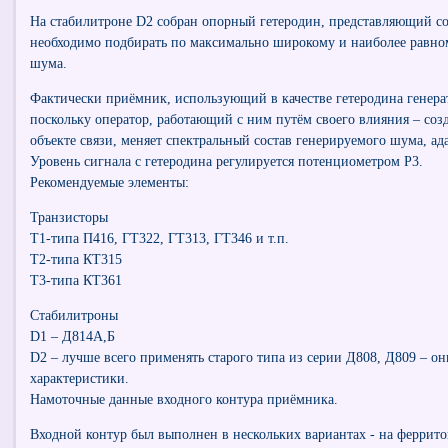
На стабилитроне D2 собран опорный гетеродин, представляющий со
необходимо подбирать по максимально широкому и наиболее равно
шума.
Фактически приёмник, использующий в качестве гетеродина генера
поскольку оператор, работающий с ним путём своего влияния – соз
объекте связи, меняет спектральный состав генерируемого шума, ада
Уровень сигнала с гетеродина регулируется потенциометром Р3.
Рекомендуемые элементы:
Транзисторы
Т1-типа П416, ГТ322, ГТ313, ГТ346 и т.п.
Т2-типа КТ315
Т3-типа КТ361
Стабилитроны
D1 – Д814А,Б
D2 – лучше всего применять старого типа из серии Д808, Д809 – 
характеристики.
Намоточные данные входного контура приёмника.
Входной контур был выполнен в нескольких вариантах - на феррит