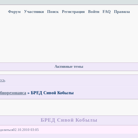
Форум
Участники
Поиск
Регистрация
Войти
FAQ
Правила
Активные темы
есь
.
 биорезонанса
»
БРЕД Сивой Кобылы
БРЕД Сивой Кобылы
делиться
02.10.2010 03:05