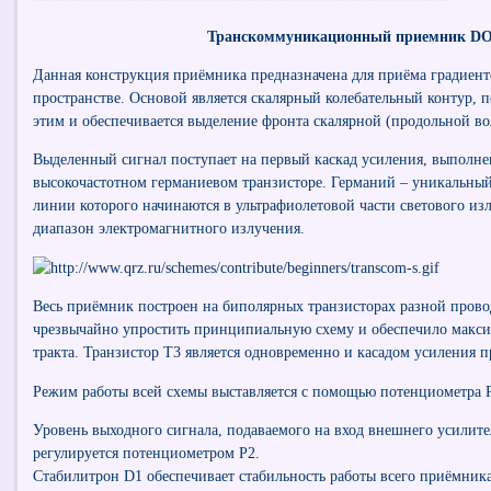
Транскоммуникационный приемник D
Данная конструкция приёмника предназначена для приёма градиент
пространстве. Основой является скалярный колебательный контур, 
этим и обеспечивается выделение фронта скалярной (продольной во
Выделенный сигнал поступает на первый каскад усиления, выполне
высокочастотном германиевом транзисторе. Германий – уникальны
линии которого начинаются в ультрафиолетовой части светового из
диапазон электромагнитного излучения.
Весь приёмник построен на биполярных транзисторах разной прово
чрезвычайно упростить принципиальную схему и обеспечило макс
тракта. Транзистор Т3 является одновременно и касадом усиления п
Режим работы всей схемы выставляется с помощью потенциометра 
Уровень выходного сигнала, подаваемого на вход внешнего усилите
регулируется потенциометром Р2.
Стабилитрон D1 обеспечивает стабильность работы всего приёмника