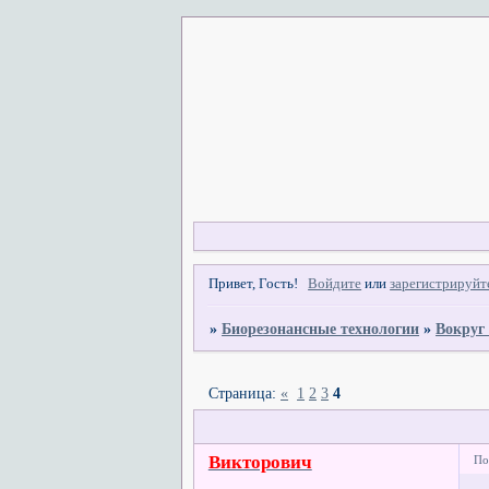
Привет, Гость!
Войдите
или
зарегистрируйт
»
Биорезонансные технологии
»
Вокруг
Страница:
«
1
2
3
4
Викторович
По