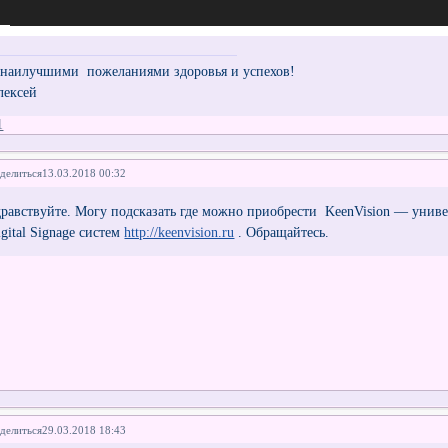
 наилучшими пожеланиями здоровья и успехов!
лексей
1
делиться
13.03.2018 00:32
дравствуйте. Могу подсказать где можно приобрести KeenVision — униве
gital Signage систем
http://keenvision.ru
. Обращайтесь.
делиться
29.03.2018 18:43