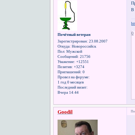
П
В
ht
0
Почётный ветеран
Зарегистрирован
: 23.08.2007
Откуда:
Новороссийск
Пол:
Мужской
Сообщений:
21756
Уважение:
+12551
Позитив:
+3274
Приглашений:
0
Провел на форуме:
1 год 0 месяцев
Последний визит:
Вчера 14:44
Goodil
По