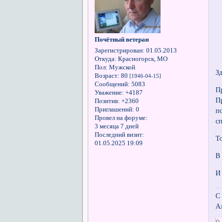
Почётный ветеран
Зарегистрирован
: 01.05.2013
Откуда:
Красногорск, МО
Пол:
Мужской
З
Возраст:
80
[1946-04-15]
Сообщений:
5083
П
Уважение:
+4187
П
Позитив:
+2360
Приглашений:
0
п
Провел на форуме:
сп
3 месяца 7 дней
Последний визит:
То
01.05.2025 19:09
В
И
С
А
0