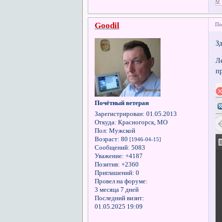
Goodil
По
З
Л
п
Почётный ветеран
Зарегистрирован
: 01.05.2013
Откуда:
Красногорск, МО
Пол:
Мужской
Возраст:
80
[1946-04-15]
Сообщений:
5083
Уважение:
+4187
Позитив:
+2360
Приглашений:
0
Провел на форуме:
3 месяца 7 дней
Последний визит:
01.05.2025 19:09