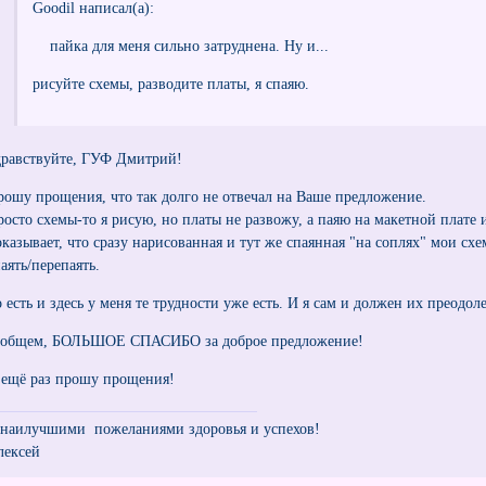
Goodil написал(а):
пайка для меня сильно затруднена. Ну и...
рисуйте схемы, разводите платы, я спаяю.
дравствуйте, ГУФ Дмитрий!
рошу прощения, что так долго не отвечал на Ваше предложение.
росто схемы-то я рисую, но платы не развожу, а паяю на макетной плате 
оказывает, что сразу нарисованная и тут же спаянная "на соплях" мои схе
аять/перепаять.
 есть и здесь у меня те трудности уже есть. И я сам и должен их преодоле
 общем, БОЛЬШОЕ СПАСИБО за доброе предложение!
 ещё раз прошу прощения!
 наилучшими пожеланиями здоровья и успехов!
лексей