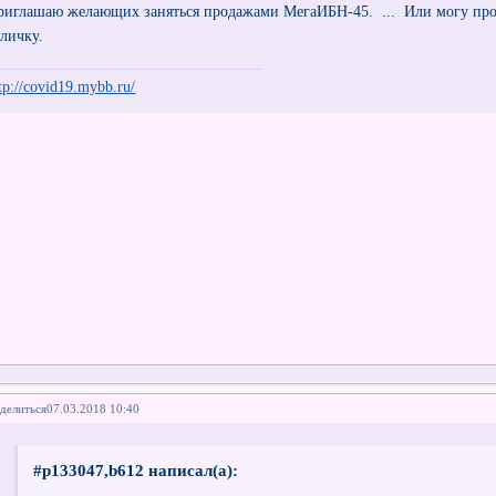
риглашаю желающих заняться продажами МегаИБН-45. ... Или могу прод
 личку.
tp://covid19.mybb.ru/
делиться
07.03.2018 10:40
#p133047,b612 написал(а):