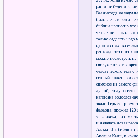
расти не будет и в то
Вы никогда не задумыв
было с её стороны нег
библии написано что б
читал? нет, так о чём
только отделять надо 
один из них, возможн
рептоидного иноплане
можно посмотреть на 
сооружениях тех врем
человеческого тела с 
генный инженер и созд
симбиоз из самого фи
душой, то душа естест
написана родословная
звали Гермес Трисмег
фараона, прожил 120 л
у человека, но с вол
и началась новая расс
Адама. И в библии эт
Авель и Каин, в какие