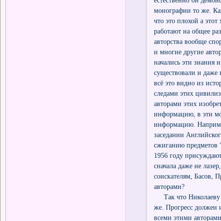
монографии то же. Каж
что это плохой а этот
работают на общее ра
авторства вообще спо
и многие другие автор
начались эти знания и
существовали и даже 
всё это видно из ист
следами этих цивилиз
авторами этих изобре
информацию, в эти мо
информацию. Например
заседании Английского
сжиганию предметов ",
1956 году присуждают
сначала даже не лазер
соискателям, Басов, 
авторами?
Так что Николаеву ог
же. Прогресс должен 
всеми этими авторами