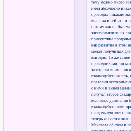
тему можно много гов
имел абсолютно никак
проводил никакие эк
волн, да и сейчас то 
потому как он был ма
электромагнитных вза
присутствие продольн
как развитие в этом н
может получиться для 
выгодно. То же самое
проводниками, но мат
заострили внимания на
взаимодействия есть, 
повторил эксперимент
с ними и вывел матем
получал второе скаля
волновые уравнения 
взаимодействиями про
продольную электрич
теперь являются полн
Максвелл об этом и го
естественно он демонс