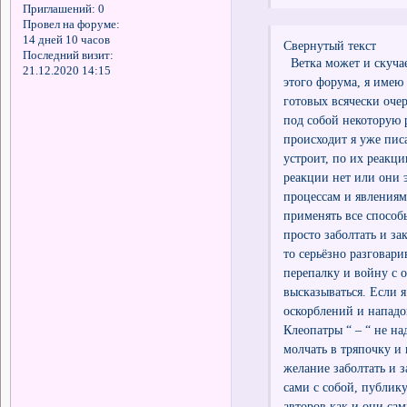
Приглашений:
0
Провел на форуме:
14 дней 10 часов
Свернутый текст
Последний визит:
Ветка может и скучает
21.12.2020 14:15
этого форума, я имею
готовых всячески оче
под собой некоторую р
происходит я уже писа
устроит, по их реакци
реакции нет или они 
процессам и явлениям,
применять все способы
просто заболтать и за
то серьёзно разговар
перепалку и войну с о
высказываться. Если я
оскорблений и нападо
Клеопатры “ – “ не на
молчать в тряпочку и 
желание заболтать и 
сами с собой, публик
авторов как и они са