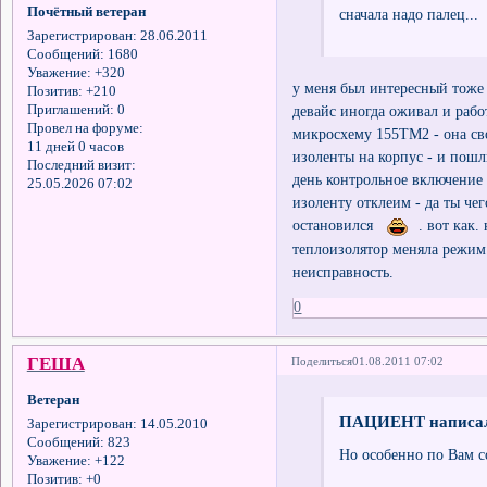
Почётный ветеран
сначала надо палец...
Зарегистрирован
: 28.06.2011
Сообщений:
1680
Уважение:
+320
у меня был интересный тоже 
Позитив:
+210
Приглашений:
0
девайс иногда оживал и рабо
Провел на форуме:
микросхему 155ТМ2 - она св
11 дней 0 часов
изоленты на корпус - и пошл
Последний визит:
день контрольное включение 
25.05.2026 07:02
изоленту отклеим - да ты че
остановился
. вот как.
теплоизолятор меняла режим 
неисправность.
0
ГЕША
Поделиться
01.08.2011 07:02
Ветеран
ПАЦИЕНТ написал
Зарегистрирован
: 14.05.2010
Сообщений:
823
Но особенно по Вам с
Уважение:
+122
Позитив:
+0