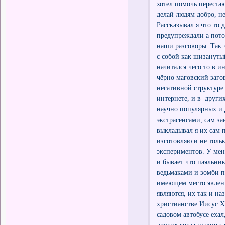
хотел помочь перестаю
делай людям добро, не
Рассказывал я что то 
предупреждали а пото
наши разговоры. Так 
с собой как шизанутый
начитался чего то в и
чёрно маговский загов
негативной структуре 
интернете, и в други
научно популярных и 
экстрасенсами, сам з
выкладывал я их сам 
изготовляю и не толь
экспериментов. У мен
и бывает что паяльник
ведьмаками и зомби 
имеющем место явлени
являются, их так и на
христианстве Иисус Хр
садовом автобусе ехал
других когда нужно са