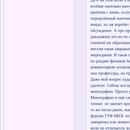
вообще насильно выгн
проблем с ними, излу
определённый континг
вещах, их аж коробит 
обсуждение. А про пр
доказывать что их не 
понятий ни образовани
миссия такая закрыва
мироздания. И такая с
по раздаче фильмов ба
комментариях оставлял
они профессора, но п
Даже мой вопрос куда д
удалили. Сейчас всё в
монографию. Просто уб
Монографию я ещё сам
чтение не хватает вр
то же писал ранее, ко
форуме ГУФ MIOL не о
заморочка или можно 
волн не отличается, в