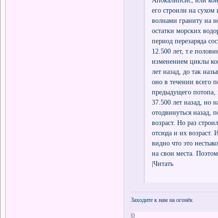
его строили на сухом
волнами граниту на нё
остатки морских водо
период перезаряда сос
12.500 лет, т.е полови
изменением циклы конд
лет назад, до так наз
оно в течении всего п
предыдущего потопа, и
37.500 лет назад, но 
отодвинуться назад, п
возраст. Но раз строи
отсюда и их возраст. 
видно что это нестыко
на свои места. Поэтом
|Читать
Заходите к нам на огонёк
0