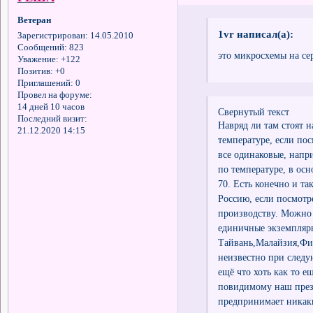
Ветеран
1vr написал(а):
Зарегистрирован
: 14.05.2010
Сообщений:
823
это микросхемы на се
Уважение:
+122
Позитив:
+0
Приглашений:
0
Провел на форуме:
14 дней 10 часов
Свернутый текст
Последний визит:
Навряд ли там стоят 
21.12.2020 14:15
температуре, если пос
все одинаковые, напри
по температуре, в ос
70. Есть конечно и та
Россию, если посмотр
производству. Можно 
единичные экземпляры,
Тайвань,Малайзия,Фил
неизвестно при следу
ещё что хоть как то е
повидимому наш прези
предпринимает никак