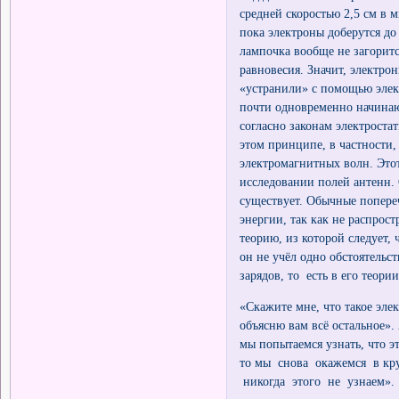
средней скоростью 2,5 см в м
пока электроны доберутся до
лампочка вообще не загоритс
равновесия. Значит, электро
«устранили» с помощью элект
почти одновременно начинаю
согласно законам электрост
этом принципе, в частности,
электромагнитных волн. Это
исследовании полей антенн.
существует. Обычные попер
энергии, так как не распро
теорию, из которой следует
он не учёл одно обстоятельс
зарядов, то есть в его тео
«Скажите мне, что такое эл
объясню вам всё остальное
мы попытаемся узнать, что 
то мы снова окажемся в к
никогда этого не узнаем».