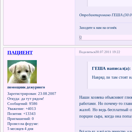
Отредактировано ГЕША (30.07
Заходите к нам на огонёк
0
ПАЦИЕНТ
Поделиться
30.07.2011 19:22
ГЕША написал(а):
Навряд ли там стоят 
помощник дежурного
Зарегистрирован
: 23.08.2007
Наши хозяева объясняют глю
Откуда:
да тут рядом!
работами. Но почему-то глав
Сообщений:
9586
Уважение:
+4013
жалоб. Но ведь бесплатный с
Позитив:
+13343
порции сыра, когда она попал
Приглашений:
0
Провел на форуме:
5 месяцев 4 дня
Всё есть яд, и всё есть лекарство, а