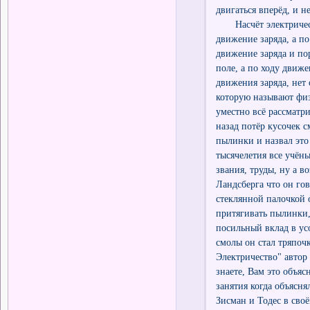
двигаться вперёд, и н
Насчёт электрическог
движение заряда, а по
движение заряда и по
поле, а по ходу движе
движения заряда, нет
которую называют физ
уместно всё рассматри
назад потёр кусочек 
пылинки и назвал это
тысячелетия все учёны
звания, труды, ну а 
Ландсберга что он гов
стеклянной палочкой 
притягивать пылинки, 
посильный вклад в ус
смолы он стал тряпоч
Электричество" автор 
знаете, Вам это объяс
занятия когда объясня
Зисман и Тодес в сво