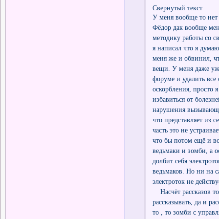
Свернутый текст
У меня вообще то нет
Фёдор дак вообще мен
методику работы со с
я написал что я дума
меня же и обвинил, ч
вещи. У меня даже уж
форуме и удалить все
оскорбления, просто я
избавиться от болезне
нарушения вызывающие
что представляет из с
часть это не устраива
что бы потом ещё и во
ведьмаки и зомби, а 
долбит себя электрото
ведьмаков. Но ни на 
электроток не действу
Насчёт рассказов тог
рассказывать, да и ра
то , то зомби с управ