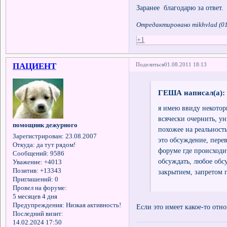
Заранее благодарю за ответ.
Отредактировано mikhvlad (01
+1
ПАЦИЕНТ
Поделиться
01.08.2011 18:13
ГЕША написал(а):
я имею ввиду некотор
всячески очернить, уни
помощник дежурного
похожее на реальность
Зарегистрирован
: 23.08.2007
это обсуждение, перев
Откуда:
да тут рядом!
форуме где происходит
Сообщений:
9586
обсуждать, любое обс
Уважение:
+4013
Позитив:
+13343
закрытием, запретом г
Приглашений:
0
Провел на форуме:
5 месяцев 4 дня
Предупреждения:
Низкая активность!
Если это имеет какое-то отн
Последний визит:
14.02.2024 17:50