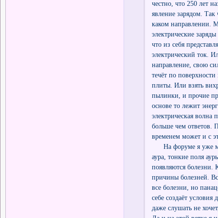
честно, что 250 лет н
явление зарядом. Так 
каком направлении. Мн
электрические заряды 
что из себя представля
электрический ток. И
направление, свою сил
течёт по поверхности 
плиты. Или взять вихр
пылинки, и прочие пре
основе то лежит энер
электрическая волна 
больше чем ответов. 
временем может и с э
На форуме я уже мног
аура, тонкие поля ауры
появляются болезни. 
причины болезней. Все
все болезни, но панац
себе создаёт условия 
даже слушать не хочет
Да и на этой ветке я 