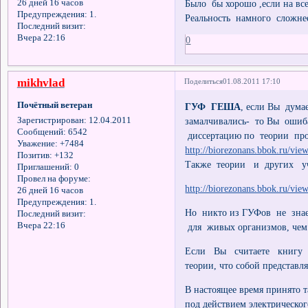
Было бы хорошо ,если на в
26 дней 16 часов
Предупреждения:
1.
Реальность намного сложнее
Последний визит:
Вчера 22:16
0
mikhvlad
Поделиться
01.08.2011 17:10
Почётный ветеран
ГУФ ГЕША
, если Вы дум
замалчивались- то Вы оши
Зарегистрирован
: 12.04.2011
Сообщений:
6542
диссертацию по теории пр
Уважение:
+7484
http://biorezonans.bbok.ru/vi
Позитив:
+132
Также теории и других уч
Приглашений:
0
Провел на форуме:
http://biorezonans.bbok.ru/vi
26 дней 16 часов
Предупреждения:
1.
Но никто из ГУФов не зна
Последний визит:
Вчера 22:16
для живых организмов, чем
Если Вы считаете книгу Г
теории, что собой представл
В настоящее время принято т
под действием электрическог