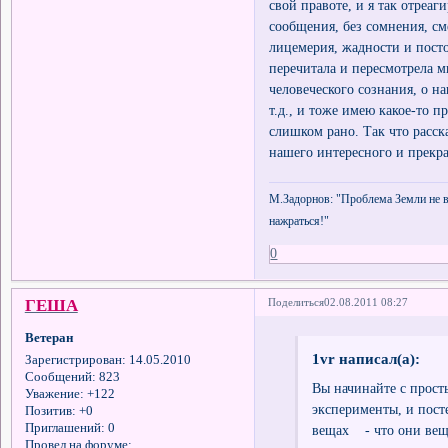
свой правоте, и я так отреа
сообщения, без сомнения, см
лицемерия, жадности и пост
перечитала и пересмотрела 
человеческого сознания, о н
т.д., и тоже имею какое-то 
слишком рано. Так что расск
нашего интересного и прекр
М.Задорнов: "Проблема Земли не в 
нажраться!"
0
ГЕША
Поделиться
02.08.2011 08:27
Ветеран
1vr написал(а):
Зарегистрирован
: 14.05.2010
Сообщений:
823
Вы начинайте с прост
Уважение:
+122
эксперименты, и пост
Позитив:
+0
Приглашений:
0
вещах - что они вещи
Провел на форуме: