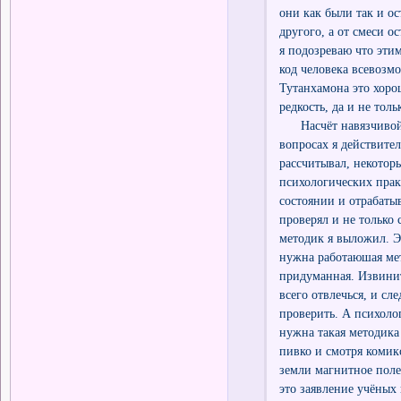
они как были так и ос
другого, а от смеси 
я подозреваю что эти
код человека всевоз
Тутанхамона это хоро
редкость, да и не толь
Насчёт навязчивой у
вопросах я действите
рассчитывал, некотор
психологических прак
состоянии и отрабаты
проверял и не только 
методик я выложил. Э
нужна работаюшая мет
придуманная. Извините
всего отвлечься, и сл
проверить. А психолог
нужна такая методика
пивко и смотря комик
земли магнитное поле 
это заявление учёных