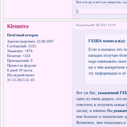
Всё есть яд, и всё есть лекарство, а
0
Kleopatra
Поделиться
01.08.2011 19:19
Почётный ветеран
ГЕША написал(а):
Зарегистрирован
: 22.08.2007
Сообщений:
1555
Если я пытаюсь что т
Уважение:
+876
нападок получаю боле
Позитив:
+324
Приглашений:
0
надо навязывать своег
Провел на форуме:
ни о чём конкретном н
6 дней 19 часов
эту информацию и её 
Последний визит:
31.12.2023 22:45
Вот уж Вас,
уважаемый Г
один из очень редких, кто н
отяготить и получить новые 
ласты), и именно Вы,
уважа
чем болезни и технические 
Возможно, мне показалась в