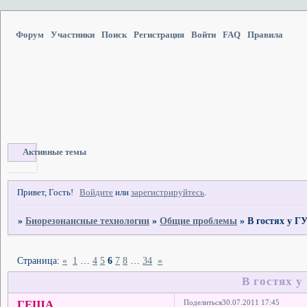
Форум
Участники
Поиск
Регистрация
Войти
FAQ
Правила
Активные темы
Привет, Гость!
Войдите
или
зарегистрируйтесь
.
»
Биорезонансные технологии
»
Общие проблемы
»
В гостях у 
Страница:
«
1
…
4
5
6
7
8
…
34
»
В гостях 
ГЕША
Поделиться
30.07.2011 17:45