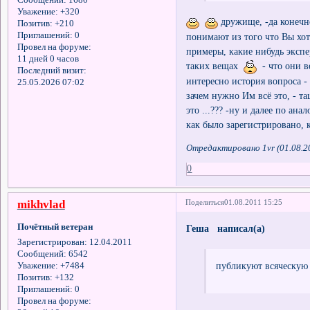
Уважение:
+320
дружище, -да конечн
Позитив:
+210
Приглашений:
0
понимают из того что Вы хот
Провел на форуме:
примеры, какие нибудь экспе
11 дней 0 часов
таких вещах
- что они в
Последний визит:
интересно история вопроса - 
25.05.2026 07:02
зачем нужно Им всё это, - т
это ...??? -ну и далее по ан
как было зарегистрировано, к
Отредактировано 1vr (01.08.2
0
mikhvlad
Поделиться
01.08.2011 15:25
Почётный ветеран
Геша написал(а)
Зарегистрирован
: 12.04.2011
Сообщений:
6542
публикуют всяческую 
Уважение:
+7484
Позитив:
+132
Приглашений:
0
Провел на форуме: