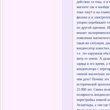
действие эл.тока, и в
магните так и вообще 
токи текут и на плане
физике и в электроте
упорно перебивают гов
по другой причине. И
вешает экспериментал
появление магнитного 
такая же ситуация, да
конденсатор известно
т.е. это наружная обк
метр от земли. А даль
заряда и его время, а
конденсатора с перез
сменой магнитных полю
чём дело? Почему это 
исторической археоло
25.000 лет. Смена пол
полярность конденсат
перестройка земной к
Атлантиды, а там где 
Апокалипсис, или кон