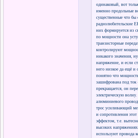
одинаковый, вот толь
именно продольные во
существенные что бы 
радиолюбительские ЕН
них формируется из с
по мощности она усту
транзисторные переда
контролируют мощност
никакого значения, н
напряжение, и если с
него низкое да ещё и
понятно что мощность
зашифрована под ток 
прекращается, он пере
электрическую волну.
алюминиевого провода
трос усиливающий мех
и сопротивления этот
эффектом, т.е. вытесн
высоких напряжениях.
используют провода к