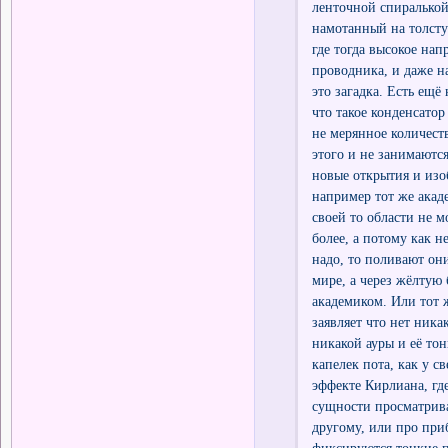
ленточной спиралькой
намотанный на толсту
где тогда высокое нап
проводника, и даже на
это загадка. Есть ещё
что такое конденсато
не мерянное количеств
этого и не занимаютс
новые открытия и изо
например тот же акад
своей то области не м
более, а потому как н
надо, то поливают они
мире, а через жёлтую
академиком. Или тот 
заявляет что нет ника
никакой ауры и её то
капелек пота, как у с
эффекте Кирлиана, где
сущности просматрива
другому, или про пр
фиксируются тонкие п