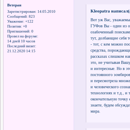
Ветеран
Kleopatra написал(
Зарегистрирован
: 14.05.2010
Сообщений:
823
Вот уж Вас, уважаемы
Уважение:
+122
ГУФов Вы - один из о
Позитив:
+0
Приглашений:
0
озабоченный поисками
Провел на форуме:
тут, долбающие себя 
14 дней 10 часов
- тот, с кем можно по
Последний визит:
средства, порождающ
21.12.2020 14:15
рассказах слишком нав
это, не учитывая Ваш
и интересные. Но в э
постоянного зомбиров
и пересмотрела множ
и человеческого созн
технологиях и т.д., и
окончательную точку 
знаете, будем обсужд
мира.