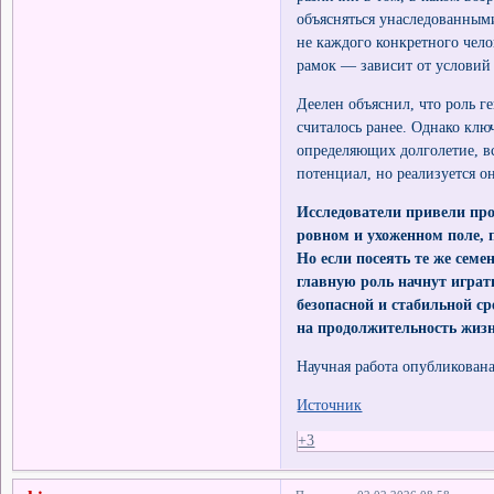
объясняться унаследованными
не каждого конкретного чело
рамок — зависит от условий
Деелен объяснил, что роль г
считалось ранее. Однако клю
определяющих долголетие, в
потенциал, но реализуется о
Исследователи привели про
ровном и ухоженном поле, п
Но если посеять те же семе
главную роль начнут играть
безопасной и стабильной ср
на продолжительность жизн
Научная работа опубликована
Источник
+3