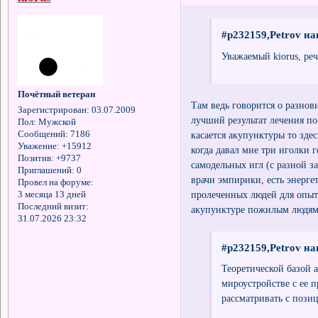
#p232159,Petrov на
Уважаемый kiorus, ре
Почётный ветеран
Там ведь говорится о разнов
Зарегистрирован
: 03.07.2009
лучший результат лечения п
Пол:
Мужской
касается акупунктуры то здес
Сообщений:
7186
Уважение:
+15912
когда давал мне три иголки 
Позитив:
+9737
самодельных игл (с разной з
Приглашений:
0
врачи эмпирики, есть энерге
Провел на форуме:
пролеченных людей для опыт
3 месяца 13 дней
Последний визит:
акупунктуре пожилым людям 7
31.07.2026 23:32
#p232159,Petrov на
Теоретической базой 
мироустройстве с ее 
рассматривать с пози