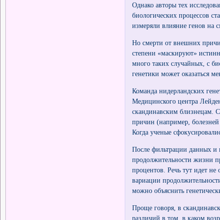
Однако авторы тех исследова
биологических процессов ста
измеряли влияние генов на с
Но смерти от внешних прич
степени «маскируют» истинно
много таких случайных, с би
генетики может оказаться ме
Команда нидерландских генет
Медицинского центра Лейден
скандинавским близнецам. С
причин (например, болезней 
Когда ученые сфокусировалис
После фильтрации данных и 
продолжительности жизни пр
процентов. Речь тут идет не
вариации продолжительности
можно объяснить генетическ
Проще говоря, в скандинавс
различий в том, в каком воз