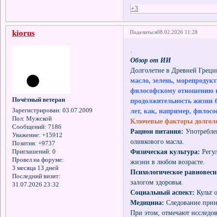
+3
kiorus
Поделиться
08.02.2026 11:28
.
Обзор от ИИ
Долголетие в Древней Греци
масло, зелень, морепродук
философскому отношению к
Почётный ветеран
продолжительность жизни б
Зарегистрирован
: 03.07.2009
лет, как, например, филосо
Пол:
Мужской
Ключевые факторы долголе
Сообщений:
7186
Рацион питания:
Употреблен
Уважение:
+15912
оливкового масла.
Позитив:
+9737
Физическая культура:
Регул
Приглашений:
0
Провел на форуме:
жизни в любом возрасте.
3 месяца 13 дней
Психологическое равновеси
Последний визит:
залогом здоровья.
31.07.2026 23:32
Социальный аспект:
Культ 
Медицина:
Следование прин
При этом, отмечают исследо