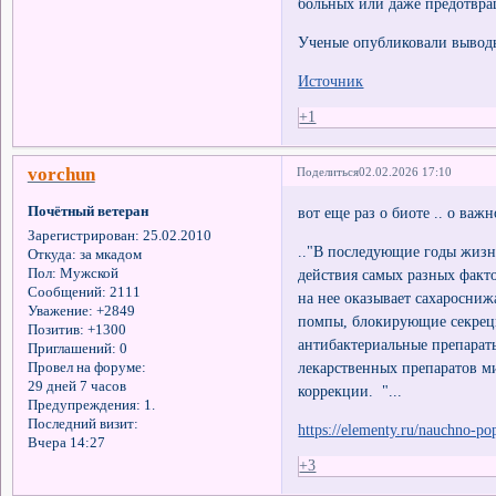
больных или даже предотвра
Ученые опубликовали выводы 
Источник
+1
vorchun
Поделиться
02.02.2026 17:10
Почётный ветеран
вот еще раз о биоте .. о важ
Зарегистрирован
: 25.02.2010
.."В последующие годы жизни
Откуда:
за мкадом
Пол:
Мужской
действия самых разных факт
Сообщений:
2111
на нее оказывает сахаросн
Уважение:
+2849
помпы, блокирующие секреци
Позитив:
+1300
антибактериальные препарат
Приглашений:
0
лекарственных препаратов ми
Провел на форуме:
29 дней 7 часов
коррекции. "...
Предупреждения:
1.
Последний визит:
https://elementy.ru/nauchno-p
Вчера 14:27
+3