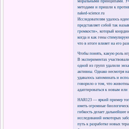
моральными принципами. Уч
методами и пришли к против
naked-science.ru
Исследователям удалось иде
представляет собой так наз
громкости», который коорди
когда и как гены стимулиру
что в итоге влияет на его ра
Чтобы понять, какую роль и
В экспериментах участвовал
одной из групп удалили эн
активны. Однако несмотря на
удавалось запоминать и исп
говорило о том, что животны
адаптироваться к новым или
HAR123 — яркий пример того
иметь огромные биологическ
гибкость делает дальнейше
исследований некоторых заб
путь к разработке новых тер