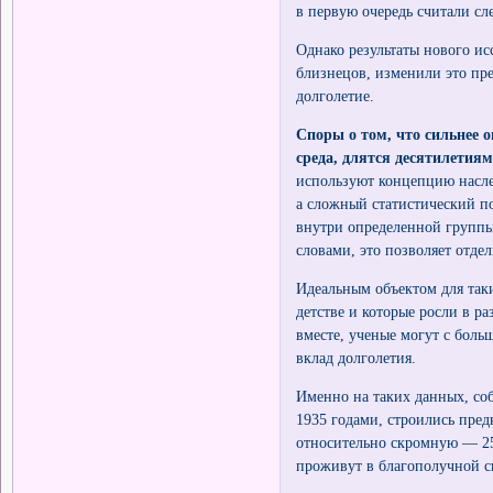
в первую очередь считали с
Однако результаты нового и
близнецов, изменили это пр
долголетие.
Споры о том, что сильнее о
среда, длятся десятилетиям
используют концепцию насле
а сложный статистический по
внутри определенной группы
словами, это позволяет отдел
Идеальным объектом для так
детстве и которые росли в р
вместе, ученые могут с бол
вклад долголетия.
Именно на таких данных, со
1935 годами, строились пре
относительно скромную — 25
проживут в благополучной с