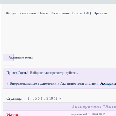
Форум
Участники
Поиск
Регистрация
Войти
FAQ
Правила
Активные темы
Привет, Гость!
Войдите
или
зарегистрируйтесь
.
»
Биорезонансные технологии
»
Активное долголетие
»
Эксперим
Страница:
«
1
…
5
6
7
8
9
10
11
»
Эксперимент "Акти
kiorus
Поделиться
28.01.2026 10:11