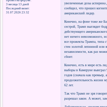
Провел на форуме:
увеличенные дозы аспирина 
3 месяца 13 дней
сообщил, что прошел когнити
Последний визит:
31.07.2026 23:32
американский лидер.
Конечно, на фоне тоже же Ба
сестрой, Трамп выглядит бод
действующего американского 
нет ничего невозможного, но
все прожекты Трампа, типа с
стен золотой лепниной или 
независимости, как раз можн
сбоит.
Конечно, есть в мире есть л
выборы в Камеруне выиграл 9
годов (сначала как премьер, 
продолжительность жизни му
62 лет.
Так что Трамп не зря говори
разрешал закон. А может, за
Действительно, средняя прод