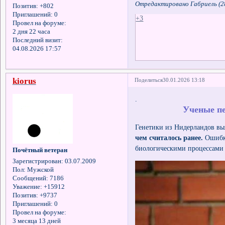
Отредактировано Габриель (28
Позитив:
+802
Приглашений:
0
+3
Провел на форуме:
2 дня 22 часа
Последний визит:
04.08.2026 17:57
kiorus
Поделиться
30.01.2026 13:18
.
Ученые пе
Генетики из Нидерландов вы
чем считалось ранее.
Ошибка
биологическими процессами 
Почётный ветеран
Зарегистрирован
: 03.07.2009
Пол:
Мужской
Сообщений:
7186
Уважение:
+15912
Позитив:
+9737
Приглашений:
0
Провел на форуме:
3 месяца 13 дней