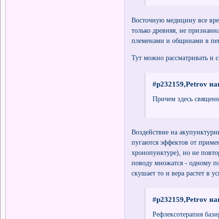
Восточную медицину все врем
только древняя, не признан
племенами и общинами в пещ
Тут можно рассматривать и с
#p232159,Petrov на
Причем здесь священн
Воздействие на акупунктурн
пугаются эффектов от примен
хронопунктуре), но не повто
поводу множатся - одному по
скушает то и вера растет в у
#p232159,Petrov на
Рефлексотерапия бази