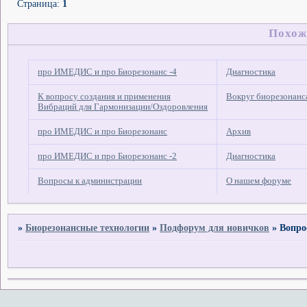
Страница:
1
Похож
про ИМЕДИС и про Биорезонанс -4
Диагностика
К вопросу создания и применения
Вокруг биорезонанс
Вибраций для Гармонизации/Оздоровления
про ИМЕДИС и про Биорезонанс
Архив
про ИМЕДИС и про Биорезонанс -2
Диагностика
Вопросы к администрации
О нашем форуме
»
Биорезонансные технологии
»
Подфорум для новичков
»
Вопро