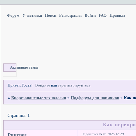
Форум
Участники
Поиск
Регистрация
Войти
FAQ
Правила
Активные темы
Привет, Гость!
Войдите
или
зарегистрируйтесь
.
»
Биорезонансные технологии
»
Подфорум для новичков
»
Как п
Страница:
1
Как перепр
Ринсвуд
Поделиться
15.08.2025 18:29