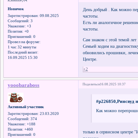
Новичок
День добрый . Как можно пе
частоты.
Зарегистрирован
: 09.08.2025
Сообщений:
3
Есть ли аналогичное решени
Уважение:
+3
частоты.
Позитив:
+0
Приглашений:
0
Сам знаком с этой темой лет 
Провел на форуме:
Семьей ходим на диагностику
1 час 32 минуты
обновились прошивки, лечим
Последний визит:
16.09.2025 15:30
Центре.
+2
yooobaraboss
Поделиться
16.08.2025 10:37
#p226850,Ринсвуд н
Активный участник
Как можно перепрошит
Зарегистрирован
: 23.03.2020
Сообщений:
374
Уважение:
+188
Позитив:
+460
только в сервисном центр
Приглашений:
0