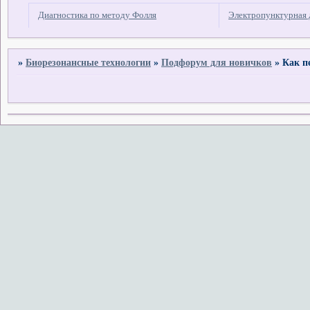
Диагностика по методу Фолля
Электропунктурная 
»
Биорезонансные технологии
»
Подфорум для новичков
»
Как п