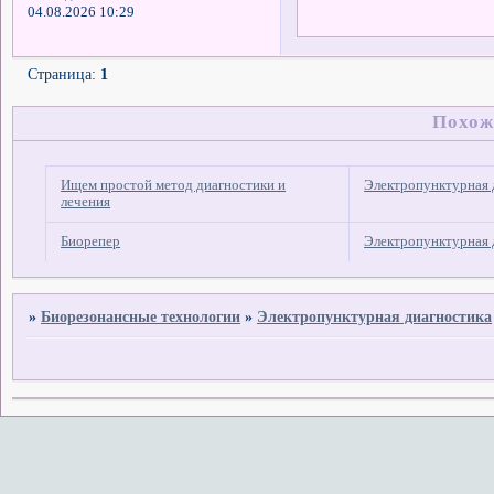
04.08.2026 10:29
Страница:
1
Похож
Ищем простой метод диагностики и
Электропунктурная 
лечения
Биорепер
Электропунктурная 
»
Биорезонансные технологии
»
Электропунктурная диагностика