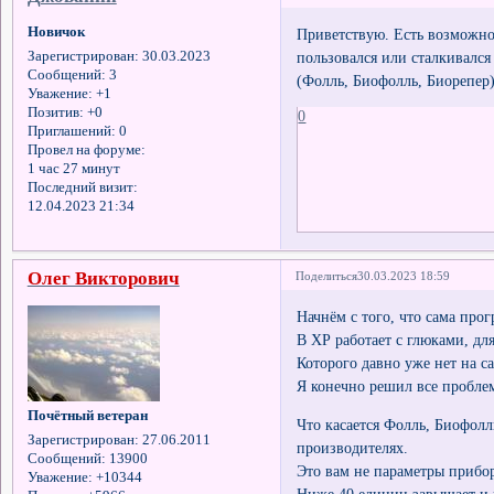
Новичок
Приветствую. Есть возможнос
пользовался или сталкивался
Зарегистрирован
: 30.03.2023
Сообщений:
3
(Фолль, Биофолль, Биорепер
Уважение:
+1
Позитив:
+0
0
Приглашений:
0
Провел на форуме:
1 час 27 минут
Последний визит:
12.04.2023 21:34
Олег Викторович
Поделиться
30.03.2023 18:59
Начнём с того, что сама прог
В ХР работает с глюками, дл
Которого давно уже нет на с
Я конечно решил все пробле
Почётный ветеран
Что касается Фолль, Биофол
Зарегистрирован
: 27.06.2011
производителях.
Сообщений:
13900
Это вам не параметры прибор
Уважение:
+10344
Ниже 40 единиц завышает и 