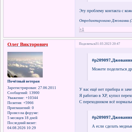
Эту проблему контакта с кож
Отредактировано Джованни (3
+1
Олег Викторович
Поделиться
31.03.2023 20:47
#p209097,Джованни
Можете поделиться др
Почётный ветеран
Зарегистрирован
: 27.06.2011
У вас ещё нет прибора и заче
Сообщений:
13900
Я работаю в ХР, купил пере
Уважение:
+10344
С переходником всё нормальн
Позитив:
+5966
Приглашений:
0
Провел на форуме:
#p209097,Джованни
5 месяцев 18 дней
Последний визит:
А если сделать медны
04.08.2026 10:29