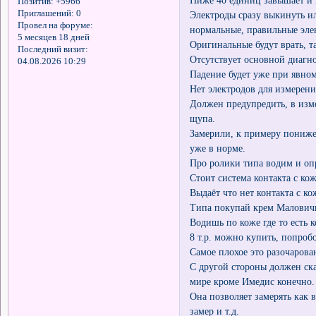
Позитив:
+5966
Приглашений:
0
Электроды сразу выкинуть ил
Провел на форуме:
нормальные, правильные эле
5 месяцев 18 дней
Оригинальные будут врать, т
Последний визит:
Отсутствует основной диагно
04.08.2026 10:29
Падение будет уже при явном
Нет электродов для измерения
Должен предупредить, в изм
щупа.
Замерили, к примеру понижен
уже в норме.
Про ролики типа водим и опр
Стоит система контакта с ко
Выдаёт что нет контакта с ко
Типа покупай крем Маловичк
Водишь по коже где то есть к
8 т.р. можно купить, попроб
Самое плохое это разочарова
С другой стороны должен ска
мире кроме Имедис конечно.
Она позволяет замерять как 
замер и т.д.