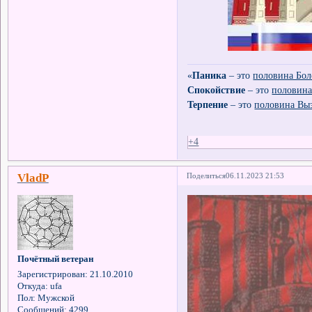
«
Паника
– это
половина Бол
Спокойствие
– это
половина
Терпение
– это
половина Вы
+4
VladP
Поделиться
06.11.2023 21:53
Почётный ветеран
Зарегистрирован
: 21.10.2010
Откуда:
ufa
Пол:
Мужской
Сообщений:
4299