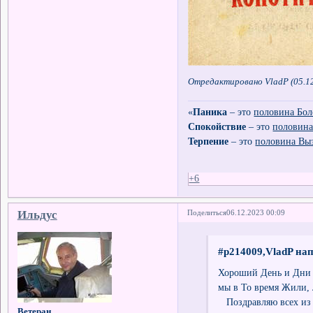
Отредактировано VladP (05.12
«
Паника
– это
половина Бол
Спокойствие
– это
половина
Терпение
– это
половина Вы
+6
Ильдус
Поделиться
06.12.2023 00:09
#p214009,VladP нап
Хороший День и Дни Р
мы в То время Жили, 
Поздравляю всех из 
Ветеран