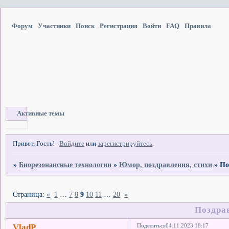
Форум
Участники
Поиск
Регистрация
Войти
FAQ
Правила
Активные темы
Привет, Гость!
Войдите
или
зарегистрируйтесь
.
»
Биорезонансные технологии
»
Юмор, поздравления, стихи
»
По
Страница:
«
1
…
7
8
9
10
11
…
20
»
Поздрав
VladP
Поделиться
04.11.2023 18:17