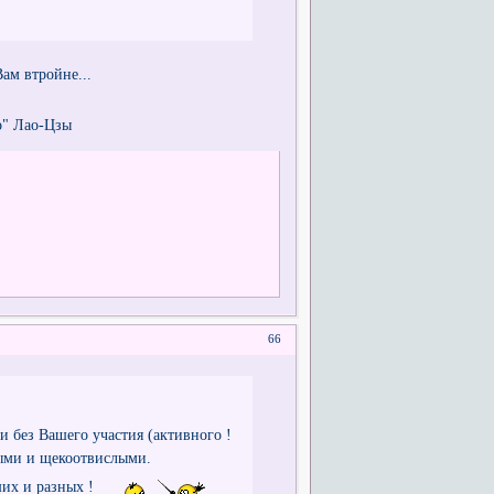
Вам втройне...
о" Лао-Цзы
66
и без Вашего участия (активного !
ыми и щекоотвислыми.
их и разных !