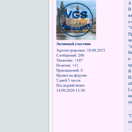
А
И
н
а
"
П
ч
Активный участник
"
Зарегистрирован
: 19.08.2015
Н
Сообщений:
290
и
Уважение:
+187
к
Позитив:
+11
Приглашений:
0
Я 
Провел на форуме:
И
5 дней 5 часов
о
Последний визит:
L
14.09.2020 13:58
м
у
"
о
..