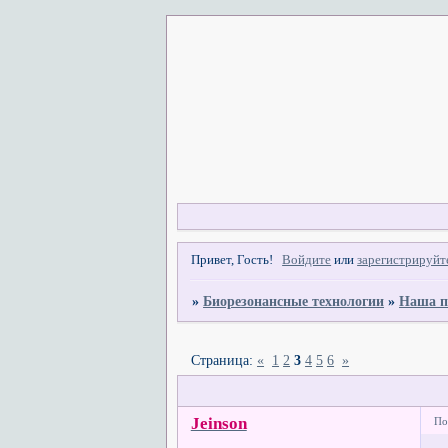
Привет, Гость!
Войдите
или
зарегистрируйт
»
Биорезонансные технологии
»
Наша п
Страница:
«
1
2
3
4
5
6
»
Jeinson
По