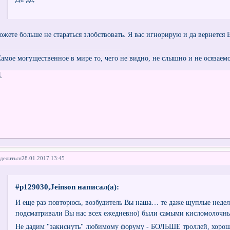
ожете больше не стараться злобствовать. Я вас игнорирую и да вернется 
Самое могущественное в мире то, чего не видно, не слышно и не осязаем
1
делиться
28.01.2017 13:45
#p129030,Jeinson написал(а):
И еще раз повторюсь, возбудитель Вы наша… те даже щуплые недел
подсматривали Вы нас всех ежедневно) были самыми кисломолочн
Не дадим "закиснуть" любимому форуму - БОЛЬШЕ троллей, хорош