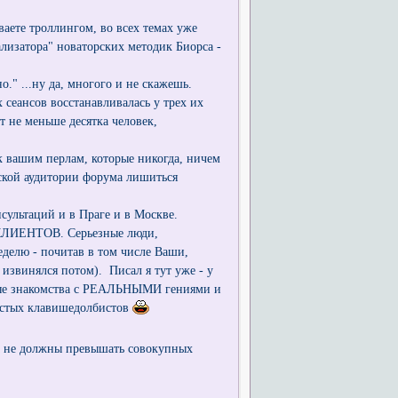
аете троллингом, во всех темах уже
лизатора" новаторских методик Биорса -
о." ...ну да, многого и не скажешь.
сеансов восстанавливалась у трех их
т не меньше десятка человек,
 к вашим перлам, которые никогда, ничем
ской аудитории форума лишиться
онсультаций и в Праге и в Москве.
КЛИЕНТОВ. Серьезные люди,
еделю - почитав в том числе Ваши,
 извинялся потом). Писал я тут уже - у
е знакомства с РЕАЛЬНЫМИ гениями и
листых клавишедолбистов
а не должны превышать совокупных