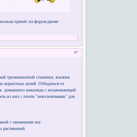
 пользы принёс на форум,кроме
67
ской трехкомнатной сталинки, вложив
х корыстных целей. Отбодаться от
ить домашнего инвалида с незаживающей
реть из них с почти "неизлечимыми" для
аний с онемением ног.
 и растяжений.