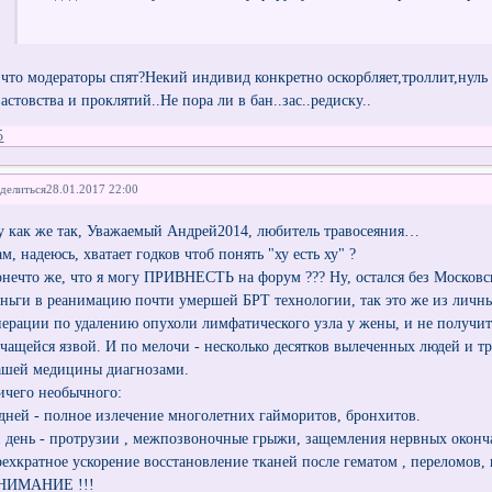
 что модераторы спят?Некий индивид конкретно оскорбляет,троллит,нуль
астовства и проклятий..Не пора ли в бан..зас..редиску..
5
делиться
28.01.2017 22:00
у как же так, Уважаемый Андрей2014, любитель травосеяния…
м, надеюсь, хватает годков чтоб понять "ху есть ху" ?
онечто же, что я могу ПРИВНЕСТЬ на форум ??? Ну, остался без Москов
еньги в реанимацию почти умершей БРТ технологии, так это же из личны
перации по удалению опухоли лимфатического узла у жены, и не получ
очащейся язвой. И по мелочи - несколько десятков вылеченных людей и т
ашей медицины диагнозами.
ичего необычного:
 дней - полное излечение многолетних гайморитов, бронхитов.
1 день - протрузии , межпозвоночные грыжи, защемления нервных оконч
рехкратное ускорение восстановление тканей после гематом , переломов,
НИМАНИЕ !!!