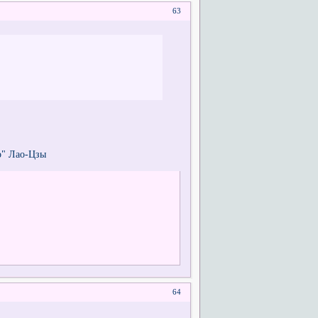
63
о" Лао-Цзы
64