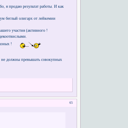
о, я продаю результат работы. И как
ум беглый олигарх от лейкемии
ашего участия (активного !
щекоотвислыми.
азных !
а не должны превышать совокупных
65