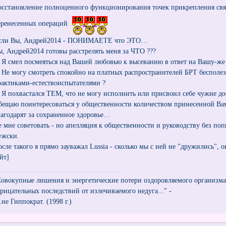
осстановление полноценного функционирования точек прикрепления свя
еренесенных операций
сли Вы, Андрей2014 - ПОНИМАЕТЕ что ЭТО…
ы, Андрей2014 готовы расстрелять меня за ЧТО ???
) Я смел посмеяться над Вашей любовью к высеванию в ответ на Вашу-же 
) Не могу смотреть спокойно на платных распространителей БРТ беспо
рактиками-естествоиспытателями ?
) Я похвастался ТЕМ, что не могу исполнить или присвоил себе чужие д
бещаю поинтересоваться у общественности количеством принесенной В
лагодарят за сохраненное здоровье…
е мне советовать - но апелляция к общественности и руководству без по
ужски.
осле такого я прямо зауважал Lussia - сколько мы с ней не "дружились", 
йт]
Совокупные лишения и энергетические потери оздоровляемого организм
трицательных последствий от излечиваемого недуга..." -
..не Гиппократ. (1998 г.)