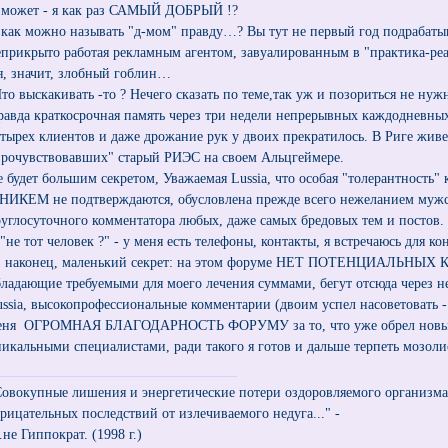
 может - я как раз САМЫЙ ДОБРЫЙ !?
 как можно называть "д-мом" правду…? Вы тут не первый год подрабатыв
еприкрыто работая рекламным агентом, завуалированным в "практика-реа
 я, значит, злобный гоблин…
Что выскакивать -то ? Нечего сказать по теме,так уж и позориться не нужн
равда краткосрочная память через три недели непрерывных каждодневных 
етырех клиентов и даже дрожание рук у двоих прекратилось. В Риге живе
прочувствовавших" старый РИЭС на своем Альцгеймере.
е будет большим секретом, Уважаемая Lussia, что особая "толерантность"
 НИКЕМ не подтверждаются, обусловлена прежде всего нежеланием муж
руглосуточного комментатора любых, даже самых бредовых тем и постов.
"не тот человек ?" - у меня есть телефоны, контакты, я встречаюсь для к
, наконец, маленький секрет: на этом форуме НЕТ ПОТЕНЦИАЛЬНЫХ 
бладающие требуемыми для моего лечения суммами, бегут отсюда через н
ussia, высокопрофессиональные комментарии (двоим успел насоветовать -
еня ОГРОМНАЯ БЛАГОДАРНОСТЬ ФОРУМУ за то, что уже обрел новы
никальными специалистами, ради такого я готов и дальше терпеть мозо
Совокупные лишения и энергетические потери оздоровляемого организм
трицательных последствий от излечиваемого недуга..." -
..не Гиппократ. (1998 г.)