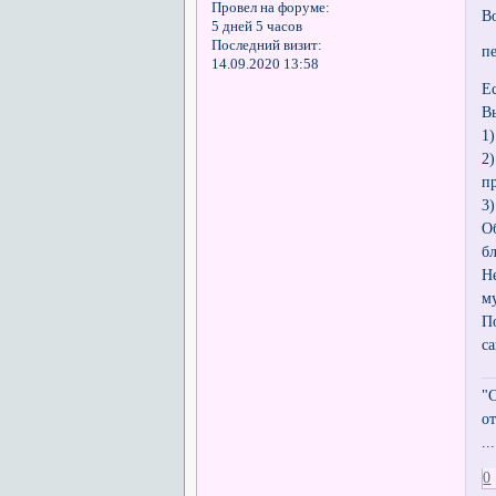
Провел на форуме:
В
5 дней 5 часов
Последний визит:
п
14.09.2020 13:58
Е
В
1
2
п
3
О
б
Н
м
П
са
"
о
..
0