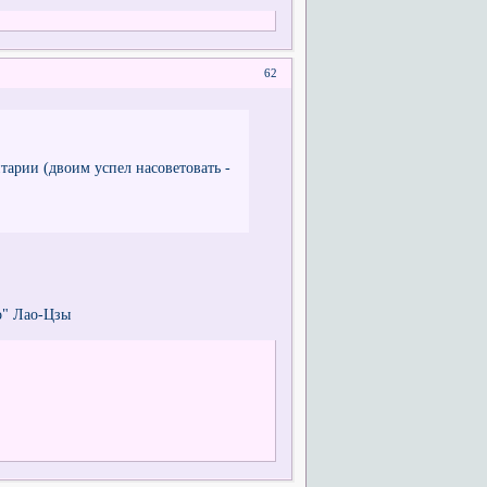
62
тарии (двоим успел насоветовать -
о" Лао-Цзы