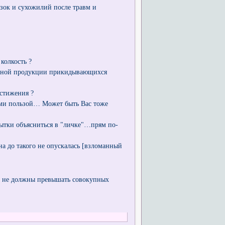
зок и сухожилий после травм и
колкость ?
лезной продукции прикидывающихся
остижения ?
ами пользой… Может быть Вас тоже
пытки объясниться в "личке"…прям по-
она до такого не опускалась [взломанный
а не должны превышать совокупных