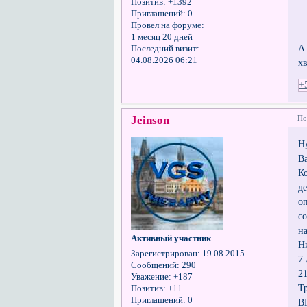
Позитив:
+1392
Приглашений:
0
Провел на форуме:
1 месяц 20 дней
А
Последний визит:
04.08.2026 06:21
хв
+
Jeinson
По
Н
Ва
К
д
о
с
н
Активный участник
Н
Зарегистрирован
: 19.08.2015
7
Сообщений:
290
2
Уважение:
+187
Т
Позитив:
+11
Приглашений:
0
В