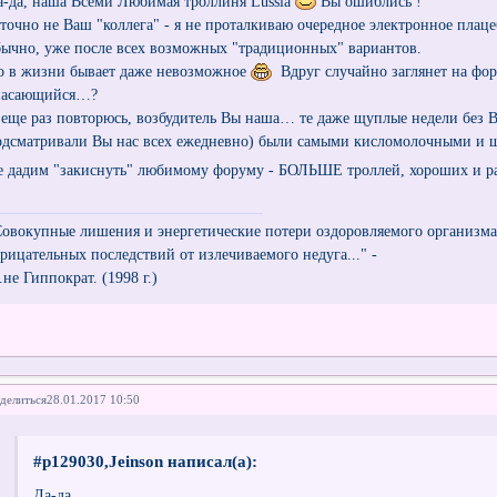
а-да, наша Всеми Любимая троллиня Lussia
Вы ошиблись !
 точно не Ваш "коллега" - я не проталкиваю очередное электронное плацеб
бычно, уже после всех возможных "традиционных" вариантов.
о в жизни бывает даже невозможное
Вдруг случайно заглянет на фор
пасающийся…?
 еще раз повторюсь, возбудитель Вы наша… те даже щуплые недели без В
одсматривали Вы нас всех ежедневно) были самыми кисломолочными и 
е дадим "закиснуть" любимому форуму - БОЛЬШЕ троллей, хороших и р
Совокупные лишения и энергетические потери оздоровляемого организм
трицательных последствий от излечиваемого недуга..." -
..не Гиппократ. (1998 г.)
делиться
28.01.2017 10:50
#p129030,Jeinson написал(а):
Да-да,