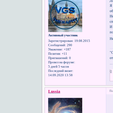
Д
Я
о
Н
с
И
п
Активный участник
Н
Зарегистрирован
: 19.08.2015
Сообщений:
290
Уважение:
+187
"
Позитив:
+11
о
Приглашений:
0
Провел на форуме:
..
5 дней 5 часов
0
Последний визит:
14.09.2020 13:58
Lussia
По