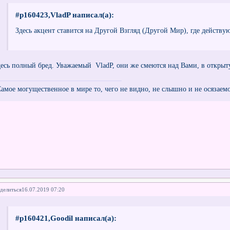
#p160423,VladP написал(а):
Здесь акцент ставится на Другой Взгляд (Другой Мир), где действую
десь полный бред. Уважаемый VladP, они же смеются над Вами, в откры
Самое могущественное в мире то, чего не видно, не слышно и не осязаем
делиться
16.07.2019 07:20
#p160421,Goodil написал(а):