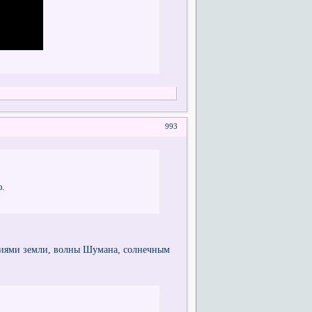
993
ю.
ниями земли, волны Шумана, солнечным