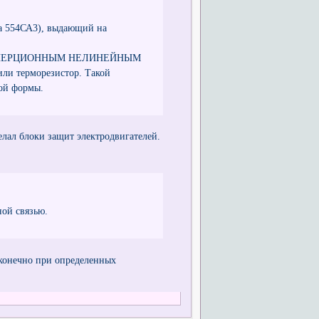
а 554СА3), выдающий на
емым ИНЕРЦИОННЫМ НЕЛИНЕЙНЫМ
ли терморезистор. Такой
ной формы.
елал блоки защит электродвигателей.
ной связью.
, конечно при определенных