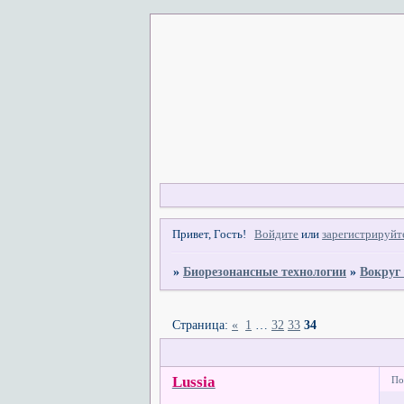
Привет, Гость!
Войдите
или
зарегистрируйт
»
Биорезонансные технологии
»
Вокруг
Страница:
«
1
…
32
33
34
Lussia
По