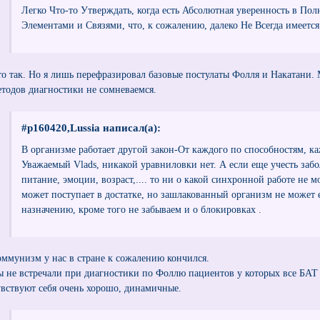
Легко Что-то Утверждать, когда есть Абсолютная уверенность в По
Элементами и Связями, что, к сожалению, далеко Не Всегда имеется
то так. Но я лишь перефразировал базовые постулаты Фолля и Накатани.
етодов диагностики не сомневаемся.
#p160420,Lussia написал(а):
В организме работает другой закон-От каждого по способностям, к
Уважаемый Vlads, никакой уравниловки нет. А если еще учесть забо
питание, эмоции, возраст,.... то ни о какой синхронной работе не м
может поступает в достатке, но зашлакованный организм не может 
назначению, кроме того не забываем и о блокировках .
оммунизм у нас в стране к сожалению кончился.
ы не встречали при диагностики по Фоллю пациентов у которых все БАТ 
увствуют себя очень хорошо, динамичные.