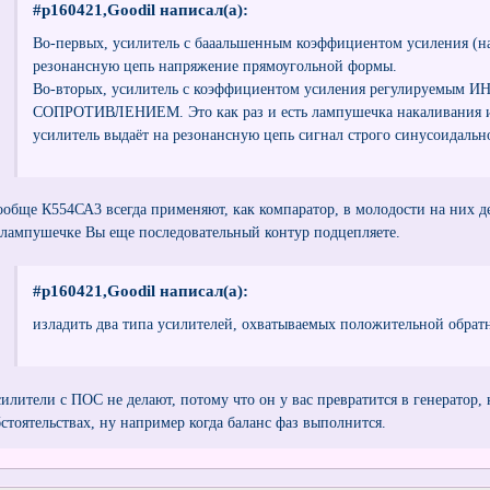
#p160421,Goodil написал(а):
Во-первых, усилитель с бааальшенным коэффициентом усиления (н
резонансную цепь напряжение прямоугольной формы.
Во-вторых, усилитель с коэффициентом усиления регулиру
СОПРОТИВЛЕНИЕМ. Это как раз и есть лампушечка накаливания и
усилитель выдаёт на резонансную цепь сигнал строго синусоидаль
ообще К554СА3 всегда применяют, как компаратор, в молодости на них д
 лампушечке Вы еще последовательный контур подцепляете.
#p160421,Goodil написал(а):
изладить два типа усилителей, охватываемых положительной обрат
силители с ПОС не делают, потому что он у вас превратится в генератор
бстоятельствах, ну например когда баланс фаз выполнится.