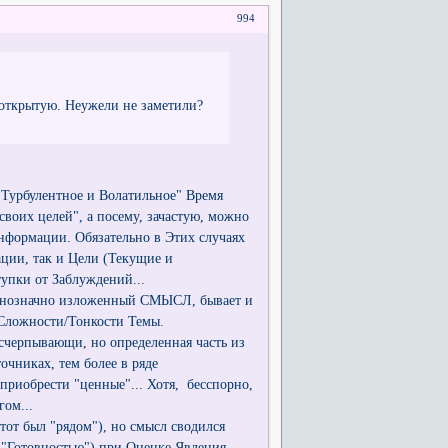
994
 открытую. Неужели не заметили?
 "Турбулентное и Волатильное" Время
оих целей", а посему, зачастую, можно
формации. Обязательно в Этих случаях
ции, так и Цели (Текущие и
тупки от Заблуждений...
а Однозначно изложенный СМЫСЛ, бывает и
 Сложности/Тонкости Темы.
счерпывающи, но определенная часть из
очниках, тем более в ряде
приобрести "ценные"... Хотя, бесспорно,
гом...
тот был "рядом"), но смысл сводился
о "Готовностью") при Оценке Явления,