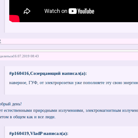
2
делиться
16.07.2019 08:43
#p160416,Созерцающий написал(а):
наверное, ГУФ, от электророзетки уже пополняете эту свою энерги
обрый день!
ет естественными природными излучениями, электромагнитным излуче
ветом в общем как и все люди.
#p160419,VladP написал(а):