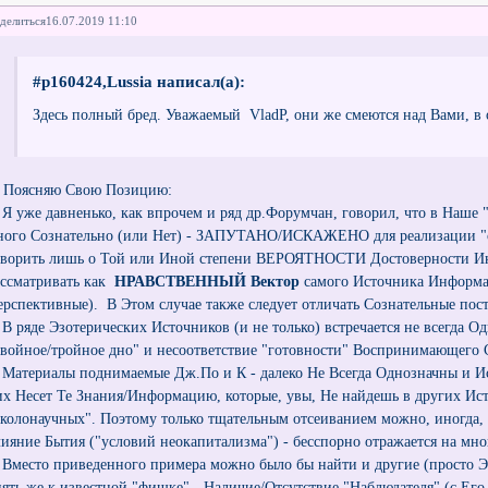
делиться
16.07.2019 11:10
#p160424,Lussia написал(а):
Здесь полный бред. Уважаемый VladP, они же смеются над Вами, в
оясняю Свою Позицию:
. Я уже давненько, как впрочем и ряд др.Форумчан, говорил, что в Наше
ного Сознательно (или Нет) - ЗАПУТАНО/ИСКАЖЕНО для реализации "св
оворить лишь о Той или Иной степени ВЕРОЯТНОСТИ Достоверности Ин
ассматривать как
НРАВСТВЕННЫЙ Вектор
самого Источника Информа
ерспективные). В Этом случае также следует отличать Сознательные пос
. В ряде Эзотерических Источников (и не только) встречается не всегд
двойное/тройное дно" и несоответствие "готовности" Воспринимающего
. Материалы поднимаемые Дж.По и К - далеко Не Всегда Однозначны и И
их Несет Те Знания/Информацию, которые, увы, Не найдешь в других Ист
околонаучных". Поэтому только тщательным отсеиванием можно, иногда, 
лияние Бытия ("условий неокапитализма") - бесспорно отражается на мно
. Вместо приведенного примера можно было бы найти и другие (просто Э
пять же к известной "фишке" - Наличие/Отсутствие "Наблюдателя" (с Ег