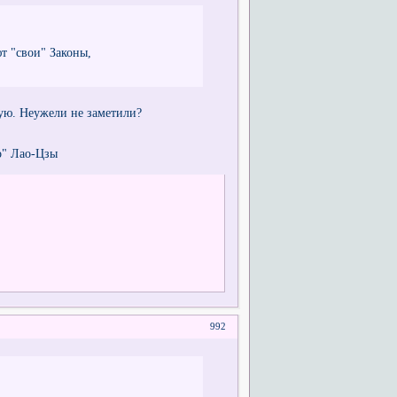
т "свои" Законы,
тую. Неужели не заметили?
о" Лао-Цзы
992