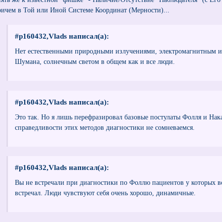
ричем в Той или Иной Системе Координат (Мерности)...
#p160432,Vlads написал(а):
Нет естественными природными излучениями, электромагнитным и
Шумана, солнечным светом в общем как и все люди.
#p160432,Vlads написал(а):
Это так. Но я лишь перефразировал базовые постулаты Фолля и Нак
справедливости этих методов диагностики не сомневаемся.
#p160432,Vlads написал(а):
Вы не встречали при диагностики по Фоллю пациентов у которых вс
встречал. Люди чувствуют себя очень хорошо, динамичные.