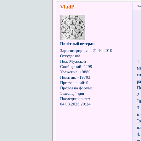
VladP
По
Почётный ветеран
Зарегистрирован
: 21.10.2010
П
Откуда:
ufa
1
Пол:
Мужской
Сообщений:
4299
м
Уважение:
+9880
г
Позитив:
+19703
р
Приглашений:
0
П
Провел на форуме:
1 месяц 4 дня
2
Последний визит:
"
04.08.2026 20:24
3
н
"
в
4
о