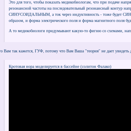
Это для того, чтобы показать медикобиологам, что при подаче нап
резонансной частоты на последовательный резонансный контур напр
СИНУСОИДАЛЬНЫМ, а ток через индуктивность - тоже будет 
образом, и форма электрического поля и форма магнитного поля бу
А то медикобиологи придумывают какую-то фигню со схемами, напр
то Вам так кажется, ГУФ, потому что Вам Ваша "теория" не дает увидеть
Кротовая нора моделируется в бассейне (солитон Фалако)