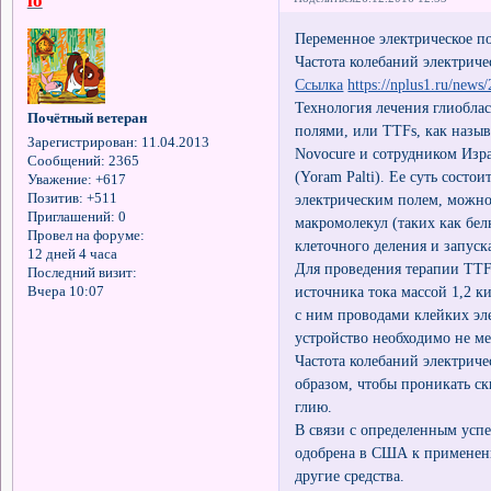
io
Переменное электрическое п
Частота колебаний электриче
Ссылка
https://nplus1.ru/news/
Технология лечения глиобл
Почётный ветеран
полями, или TTFs, как назыв
Зарегистрирован
: 11.04.2013
Novocure и сотрудником Изр
Сообщений:
2365
(Yoram Palti). Ее суть состо
Уважение:
+617
Позитив:
+511
электрическим полем, можно
Приглашений:
0
макромолекул (таких как бел
Провел на форуме:
клеточного деления и запуск
12 дней 4 часа
Для проведения терапии TTF
Последний визит:
источника тока массой 1,2 к
Вчера 10:07
с ним проводами клейких эл
устройство необходимо не ме
Частота колебаний электриче
образом, чтобы проникать ск
глию.
В связи с определенным усп
одобрена в США к применен
другие средства.