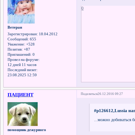
0
Ветеран
Зарегистрирован
: 18.04.2012
Сообщений:
655
Уважение:
+528
Позитив:
+87
Приглашений:
0
Провел на форуме:
12 дней 11 часов
Последний визит:
23.08.2025 12:59
ПАЦИЕНТ
Поделиться
26.12.2016 09:27
#p126612,Lussia на
...можно добиваться б
помощник дежурного