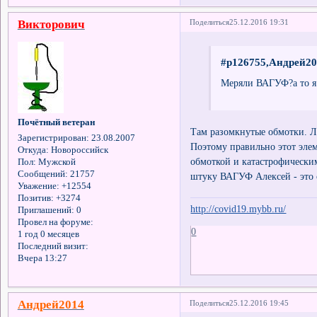
Викторович
Поделиться
25.12.2016 19:31
#p126755,Андрей20
Меряли ВАГУФ?а то я к
Почётный ветеран
Там разомкнутые обмотки. Л
Зарегистрирован
: 23.08.2007
Поэтому правильно этот элем
Откуда:
Новороссийск
обмоткой и катастрофическим
Пол:
Мужской
Сообщений:
21757
штуку ВАГУФ Алексей - это
Уважение:
+12554
Позитив:
+3274
http://covid19.mybb.ru/
Приглашений:
0
Провел на форуме:
0
1 год 0 месяцев
Последний визит:
Вчера 13:27
Андрей2014
Поделиться
25.12.2016 19:45