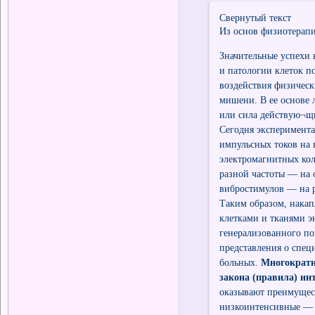
Свернутый текст
Из основ физиотерап
Значительные успехи 
и патологии клеток п
воздействия физическ
мишени. В ее основе
или сила действую¬щ
Сегодня эксперимента
импульсных токов на 
электромагнитных кол
разной частоты — на 
вибростимулов — на р
Таким образом, накап
клетками и тканями 
генерализованного по
представления о спец
больных.
Многократн
закона (правила) ин
оказывают преимущест
низкоинтенсивные — 