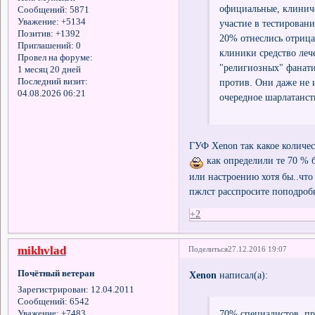
официальные, клинич
Сообщений:
5871
Уважение:
+5134
участие в тестирован
Позитив:
+1392
20% отнеслись отрица
Приглашений:
0
клиники средство леч
Провел на форуме:
"религиозных" фанати
1 месяц 20 дней
против. Они даже не и
Последний визит:
04.08.2026 06:21
очередное шарлатанс
ГУФ Xenon так какое количес
как определили те 70 % 
или настроению хотя бы..что
пжлст расспросите поподробн
+2
mikhvlad
Поделиться
27.12.2016 19:07
Почётный ветеран
Xenon
написал(а):
Зарегистрирован
: 12.04.2011
Сообщений:
6542
70% специалистов, пр
Уважение:
+7483