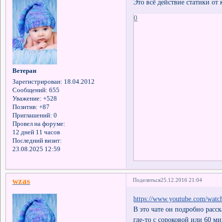
Это всё действие статики от 
0
Ветеран
Зарегистрирован
: 18.04.2012
Сообщений:
655
Уважение:
+528
Позитив:
+87
Приглашений:
0
Провел на форуме:
12 дней 11 часов
Последний визит:
23.08.2025 12:59
wzas
Поделиться
25.12.2016 21:04
https://www.youtube.com/wa
В это чате он подробно расс
где-то с сороковой или 60 м