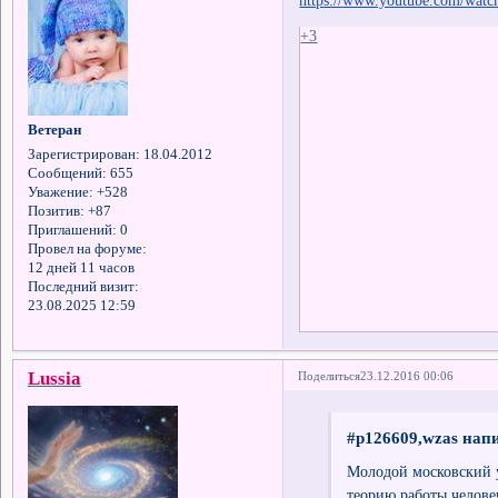
+3
Ветеран
Зарегистрирован
: 18.04.2012
Сообщений:
655
Уважение:
+528
Позитив:
+87
Приглашений:
0
Провел на форуме:
12 дней 11 часов
Последний визит:
23.08.2025 12:59
Lussia
Поделиться
23.12.2016 00:06
#p126609,wzas напи
Молодой московский 
теорию работы челове