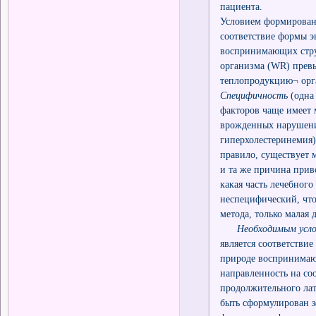
пациента.
Условием формировани
соответствие формы э
воспринимающих стру
организма (WR) прев
теплопродукцию¬ орга
Специфичность
(одна
факторов чаще имеет 
врожденных нарушения
гиперхолестеринемия)
правило, существует 
и та же причина прив
какая часть лечебного
неспецифический, чт
метода, только малая
Необходимым усло
является соответстви
природе воспринимаю
направленность на со
продолжительного лате
быть сформулирован