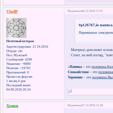
VladP
Поделиться
26.12.2016 17:51
#p126767,io написа
Переменное электриче
Почётный ветеран
Зарегистрирован
: 21.10.2010
Материал дополняет излож
Откуда:
ufa
Стоит, на мой взгляд, "взять
Пол:
Мужской
Сообщений:
4299
Уважение:
+9880
«
Паника
– это
половина Бол
Позитив:
+19703
Спокойствие
– это
половина
Приглашений:
0
Провел на форуме:
Терпение
– это
половина Вы
1 месяц 4 дня
Последний визит:
04.08.2026 20:24
+2
Xenon
Поделиться
27.12.2016 11:28