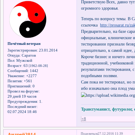
Приветствую Всех, давно тут
огромного здоровья.
Теперь по вопросу темы. В 
ссылочка
http://prosarat.ru/za
Предварительно, на базе сар
официальные, клинические и
Почётный ветеран
тестировании признали безв
отрицательно, к самой идее,
Зарегистрирован
: 23.01.2014
Откуда:
Саратов
Короче бизнес и ничего лич
Пол:
Мужской
традиционной, учебниковой 
Возраст:
63
[1962-08-28]
результатами тестирования, 
Сообщений:
1442
подобными полями.
Уважение:
+2277
Позитив:
+561
Сам пока не тестировал, но
Приглашений:
0
ибо изначально она плод ума
Провел на форуме:
29 дней 19 часов
Предупреждения:
1.
Последний визит:
Трансгуманист, футуролог,
02.07.2024 18:46
+8
Андрей2014
Поделиться
27.12.2016 11:39