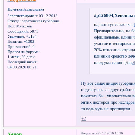
Почётный диссидент
#p126804,Xenon нап
Зарегистрирован
: 03.12.2013
Откуда:
саратовская губерния
на, вот тут ссылочка
Пол:
Мужской
Предварительно, на б
Сообщений:
5871
Уважение:
+5134
официальные, клинич
Позитив:
+1392
участие в тестирован
Приглашений:
0
20% отнеслись отрица
Провел на форуме:
клиники средство леч
1 месяц 20 дней
плод ума гения [/img
Последний визит:
04.08.2026 06:21
Ну вот самая нищяя губерния
подтянулась..а вдруг срабо
почитать бы...увлекательно в
энтих дохторов про исследо
то ведь чуть не проглядели..
+2
Xenon
Поделиться
27.12.2016 13:36