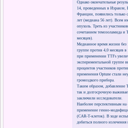
Однако окончательные резу
14, проведенных в Израиле
Франции, появились только с
лет (медиана 56 лет). Всем 
опухоль. Треть из участнико
сочетанием темозоламида и T
месяцев).
Медианное время жизни без 
группе против 4,0 месяцев 
при применении TTFs увеличи
экспериментальной группе вы
процентов участников проти
применения Optune стали не
громоздкого прибора.
Таким образом, добавление 
так и долгосрочную выживаем
заключили исследователи.
Наиболее перспективным на 
применение генно-модифиц
(CAR-T-клеток). В ходе испы
добиться полного излечения 