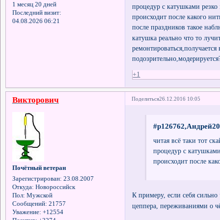
1 месяц 20 дней
процедур с катушками резко
Последний визит:
происходит после какого ни
04.08.2026 06:21
после праздников такое наб
катушка реально что то лучи
ремонтироваться,получается 
подозрительно,модерируетс
+1
Викторович
Поделиться
26.12.2016 10:05
#p126762,Андрей20
читая всё таки тот с
процедур с катушками
происходит после как
Почётный ветеран
Зарегистрирован
: 23.08.2007
Откуда:
Новороссийск
К примеру, если себя сильно
Пол:
Мужской
Сообщений:
21757
цеппера, переживаниями о ч
Уважение:
+12554