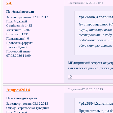
SA
Поделиться
27.12.2016 14:44
Почётный ветеран
#p126804,Xenon нап
Зарегистрирован
: 22.10.2012
Пол:
Мужской
Ну и традиционно, 10
Сообщений:
1485
науки, категорически
Уважение:
+2307
Позитив:
+1331
тестирования, с ходу
Приглашений:
0
подобными полями.Сам
Провел на форуме:
идею смотрю оптимис
1 месяц 0 дней
Последний визит:
07.08.2026 11:09
МЕдицинский эффект от уст
выявлялся случайно ,также ,
+2
Андрей2014
Поделиться
27.12.2016 18:13
Почётный диссидент
#p126804,Xenon нап
Зарегистрирован
: 03.12.2013
Откуда:
саратовская губерния
Предварительно, на б
Пол:
Мужской