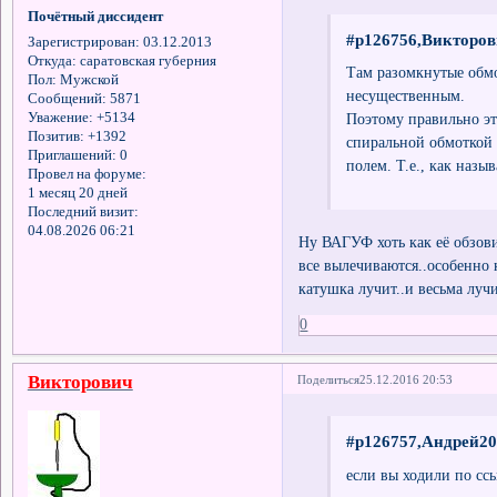
Почётный диссидент
#p126756,Викторов
Зарегистрирован
: 03.12.2013
Откуда:
саратовская губерния
Там разомкнутые обмо
Пол:
Мужской
несущественным.
Сообщений:
5871
Уважение:
+5134
Поэтому правильно эт
Позитив:
+1392
спиральной обмоткой 
Приглашений:
0
полем. Т.е., как наз
Провел на форуме:
1 месяц 20 дней
Последний визит:
04.08.2026 06:21
Ну ВАГУФ хоть как её обзови
все вылечиваются..особенно к
катушка лучит..и весьма лучи
0
Викторович
Поделиться
25.12.2016 20:53
#p126757,Андрей20
если вы ходили по сс