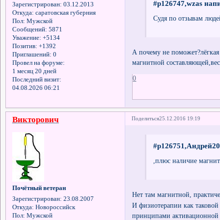
#p126747,wzas напи
Зарегистрирован
: 03.12.2013
Откуда:
саратовская губерния
Судя по отзывам люде
Пол:
Мужской
Сообщений:
5871
Уважение:
+5134
Позитив:
+1392
А почему не поможет?лёгкая
Приглашений:
0
магнитной составляющей,ве
Провел на форуме:
1 месяц 20 дней
0
Последний визит:
04.08.2026 06:21
Викторович
Поделиться
25.12.2016 19:19
#p126751,Андрей20
,плюс наличие магнит
Почётный ветеран
Нет там магнитной, практич
Зарегистрирован
: 23.08.2007
И физиотерапии как таковой 
Откуда:
Новороссийск
принципами активационной т
Пол:
Мужской