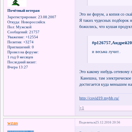
Почётный ветеран
Это не форум, а копия со ск
Зарегистрирован
: 23.08.2007
Я таких чудесных подборок н
Откуда:
Новороссийск
божились, что кушая продукт
Пол:
Мужской
Сообщений:
21757
Уважение:
+12554
Позитив:
+3274
#p126757,Андрей20
Приглашений:
0
и весьма лучит..
Провел на форуме:
1 год 0 месяцев
Последний визит:
Вчера 13:27
Это какому нибудь сетевому
Канешна, там электрическое 
достигается куда меньшим н
http://covid19.mybb.ru/
+1
wzas
Поделиться
25.12.2016 20:56