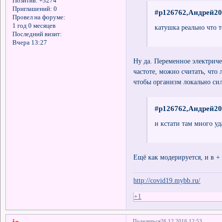
Позитив:
+3274
Приглашений:
0
#p126762,Андрей20
Провел на форуме:
1 год 0 месяцев
катушка реально что т
Последний визит:
Вчера 13:27
Ну да. Переменное электриче
частоте, можно считать, что
чтобы организм локально сил
#p126762,Андрей20
и кстати там много у
Ещё как модерируется, и в + 
http://covid19.mybb.ru/
+1
Поделиться
26.12.2016 12:53