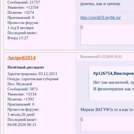
Сообщений:
21757
рулетка, как и цеппер.
Уважение:
+12554
Позитив:
+3274
http://covid19.mybb.ru/
Приглашений:
0
Провел на форуме:
0
1 год 0 месяцев
Последний визит:
Вчера 13:27
Андрей2014
Поделиться
25.12.2016 19:25
Почётный диссидент
#p126754,Викторов
Зарегистрирован
: 03.12.2013
Откуда:
саратовская губерния
Нет там магнитной, п
Пол:
Мужской
И физиотерапии как та
Сообщений:
5871
Уважение:
+5134
Позитив:
+1392
Приглашений:
0
Меряли ВАГУФ?а то я как то 
Провел на форуме:
1 месяц 20 дней
0
Последний визит:
04.08.2026 06:21