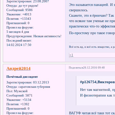
Зарегистрирован
: 23.08.2007
Это называется панацеей. И 
Откуда:
да тут рядом!
свершилось.
Сообщений:
9586
Уважение:
+4013
Скажете, это я ёрничаю? Так
Позитив:
+13343
что всякие там ученые не пр
Приглашений:
0
практически что-то эффектив
Провел на форуме:
5 месяцев 4 дня
По-простому про такое говор
Предупреждения:
Низкая активность!
Последний визит:
14.02.2024 17:50
Всё есть яд, и всё есть лекарство, а
+1
Андрей2014
Поделиться
26.12.2016 09:48
Почётный диссидент
#p126754,Викторов
Зарегистрирован
: 03.12.2013
Откуда:
саратовская губерния
Нет там магнитной, п
Пол:
Мужской
И физиотерапии как т
Сообщений:
5871
Уважение:
+5134
Позитив:
+1392
Приглашений:
0
ВАГУФ читая всё таки тот с
Провел на форуме: