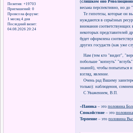
(
слишком оно Революцион
Позитив:
+19703
весьма перспективно, но до 
Приглашений:
0
Те гипотезы, которые он вы
Провел на форуме:
1 месяц 4 дня
нуждаются в серьёзных ресур
Последний визит:
внимания соответствующих в
04.08.2026 20:24
некоторых представителей др
будет оформлена соответству
других госудаств (как уже слу
Нам (тем кто "видит", "вери
побольше "копнуть" "вглубь"
знаний), чтобы попытаться и
взгляд, явление.
Очень рад Вашему заинтере
только): наблюдения, сомнени
С Уважением, В.П.
«
Паника
– это
половина Бол
Спокойствие
– это
половина
Терпение
– это
половина Вы