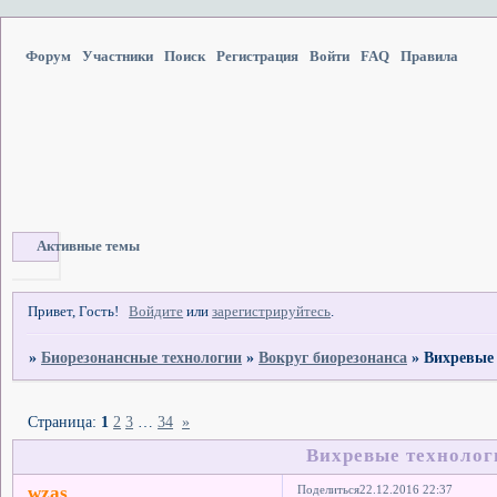
Форум
Участники
Поиск
Регистрация
Войти
FAQ
Правила
Активные темы
Привет, Гость!
Войдите
или
зарегистрируйтесь
.
»
Биорезонансные технологии
»
Вокруг биорезонанса
»
Вихревые
Страница:
1
2
3
…
34
»
Вихревые техноло
wzas
Поделиться
22.12.2016 22:37