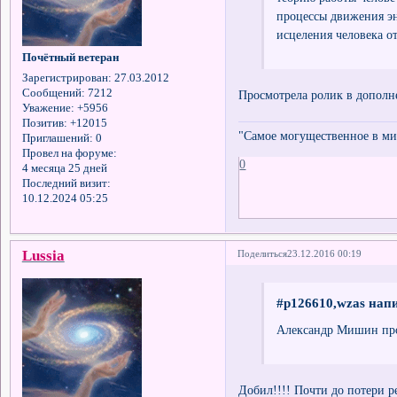
процессы движения эн
исцеления человека о
Почётный ветеран
Зарегистрирован
: 27.03.2012
Сообщений:
7212
Просмотрела ролик в дополне
Уважение:
+5956
Позитив:
+12015
"Самое могущественное в мир
Приглашений:
0
Провел на форуме:
0
4 месяца 25 дней
Последний визит:
10.12.2024 05:25
Lussia
Поделиться
23.12.2016 00:19
#p126610,wzas напи
Александр Мишин про
Добил!!!! Почти до потери 