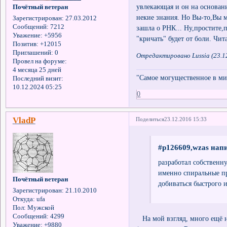
увлекающая и он на основан
Почётный ветеран
некие знания. Но Вы-то,Вы м
Зарегистрирован
: 27.03.2012
Сообщений:
7212
зашла о РНК... Ну,простите,
Уважение:
+5956
"кричать" будет от боли. Чи
Позитив:
+12015
Приглашений:
0
Отредактировано Lussia (23.1
Провел на форуме:
4 месяца 25 дней
"Самое могущественное в мир
Последний визит:
10.12.2024 05:25
0
VladP
Поделиться
23.12.2016 15:33
#p126609,wzas напи
разработал собственну
именно спиральные пр
Почётный ветеран
добиваться быстрого 
Зарегистрирован
: 21.10.2010
Откуда:
ufa
Пол:
Мужской
Сообщений:
4299
На мой взгляд, много ещё 
Уважение:
+9880