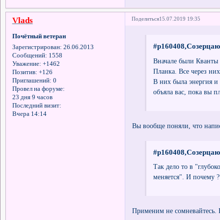
Vlads
Поделиться
15.07.2019 19:35
Почётный ветеран
#p160408,Созерцаю
Зарегистрирован
: 26.06.2013
Сообщений:
1558
Вначале были Кванты 
Уважение:
+1462
Планка. Все через них
Позитив:
+126
Приглашений:
0
В них была энергия и 
Провел на форуме:
объяла вас, пока вы п
23 дня 9 часов
Последний визит:
Вчера 14:14
Вы вообще поняли, что напи
#p160408,Созерцаю
Так дело то в "глубок
меняется". И почему 
Применим не сомневайтесь. 