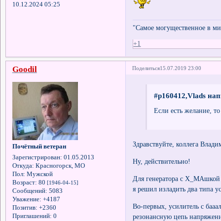
10.12.2024 05:25
"Самое могущественное в мир
+1
Goodil
Поделиться
15.07.2019 23:00
#p160412,Vlads нап
Если есть желание, то
Здравствуйте, коллега Влади
Почётный ветеран
Зарегистрирован
: 01.05.2013
Ну, действительно!
Откуда:
Красногорск, МО
Пол:
Мужской
Для генератора с Х_МАшкой 
Возраст:
80
[1946-04-15]
я решил изладить два типа 
Сообщений:
5083
Уважение:
+4187
Во-первых, усилитель с баа
Позитив:
+2360
Приглашений:
0
резонансную цепь напряжен