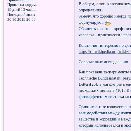
В общем, опять классика де
Провел на форуме:
19 дней 13 часов
определения.
Последний визит:
Замечу, что хорошо иногда п
30.10.2019 20:50
формулируют.
Обвинять кого то в профанизм
человека - практически нев
Кстати, вот интересно по ф
https://ru.wikipedia.org/wiki
Современные исследования:
Как показали эксперименты 
Technische Bundesanstalt, ре
Letters[26], в мягком рентг
нескольких петаватт (1015 В
фотоэффекта может оказат
Сравнительные количественн
взаимодействия между излуч
вещества и корреляции межд
который использовался в экс