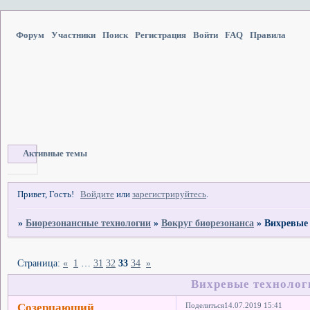
Форум
Участники
Поиск
Регистрация
Войти
FAQ
Правила
Активные темы
Привет, Гость!
Войдите
или
зарегистрируйтесь
.
»
Биорезонансные технологии
»
Вокруг биорезонанса
»
Вихревые
Страница:
«
1
…
31
32
33
34
»
Вихревые техноло
Созерцающий
Поделиться
14.07.2019 15:41