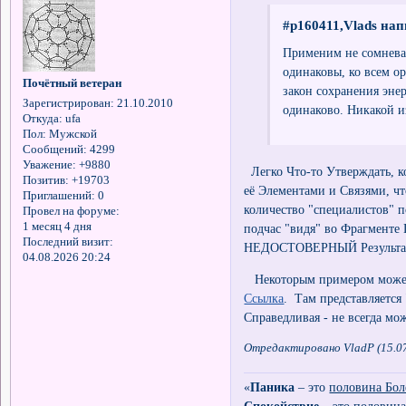
#p160411,Vlads нап
Применим не сомневай
одинаковы, ко всем о
Почётный ветеран
закон сохранения эне
Зарегистрирован
: 21.10.2010
одинаково. Никакой и
Откуда:
ufa
Пол:
Мужской
Сообщений:
4299
Уважение:
+9880
Легко Что-то Утверждать, к
Позитив:
+19703
её Элементами и Связями, чт
Приглашений:
0
количество "специалистов"
Провел на форуме:
1 месяц 4 дня
подчас "видя" во Фрагменте
Последний визит:
НЕДОСТОВЕРНЫЙ Результа
04.08.2026 20:24
Некоторым примером может 
Ссылка
. Там представляется
Справедливая - не всегда мож
Отредактировано VladP (15.07
«
Паника
– это
половина Бол