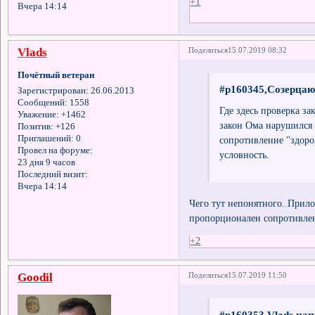
+1
Вчера 14:14
Vlads
Поделиться
15.07.2019 08:32
Почётный ветеран
#p160345,Созерцаю
Зарегистрирован
: 26.06.2013
Сообщений:
1558
Где здесь проверка з
Уважение:
+1462
закон Ома нарушился 
Позитив:
+126
Приглашений:
0
сопротивление "здоро
Провел на форуме:
условность.
23 дня 9 часов
Последний визит:
Вчера 14:14
Чего тут непонятного. Прило
пропорционален сопротивлени
+2
Goodil
Поделиться
15.07.2019 11:50
#p160353,Vlads нап