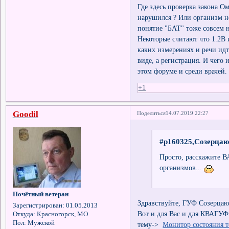
Где здесь проверка закона 
нарушился ? Или организм н
понятие "БАТ" тоже совсем н
Некоторые считают что 1.2В 
каких измерениях и речи идт
виде, а регистрация. И чего
этом форуме и среди врачей.
+1
Goodil
Поделиться
14.07.2019 22:27
#p160325,Созерцаю
Просто, расскажите В
организмов...
Почётный ветеран
Здравствуйте, ГУФ Созерца
Зарегистрирован
: 01.05.2013
Вот и для Вас и для КВАГУФ
Откуда:
Красногорск, МО
Пол:
Мужской
тему->
Монитор состояния 