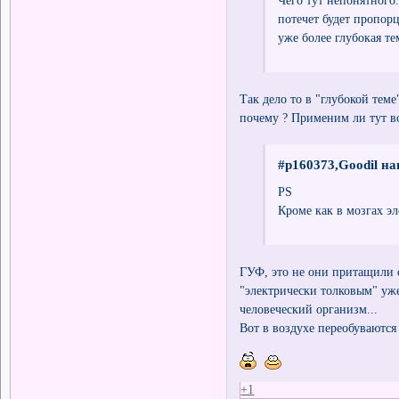
потечет будет пропор
уже более глубокая те
Так дело то в "глубокой теме
почему ? Применим ли тут во
#p160373,Goodil на
PS
Кроме как в мозгах э
ГУФ, это не они притащили с
"электрически толковым" уже
человеческий организм...
Вот в воздухе переобуваются 
+1