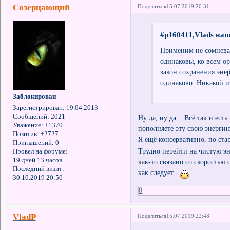
Созерцающий
Поделиться
15.07.2019 20:31
#p160411,Vlads нап
Применим не сомневай
одинаковы, ко всем о
закон сохранения эне
одинаково. Никакой и
Заблокирован
Зарегистрирован
: 19.04.2013
Сообщений:
2021
Ну да, ну да... Всё так и ес
Уважение:
+1370
пополняете эту свою энергию
Позитив:
+2727
Я ещё консервативно, по ста
Приглашений:
0
Трудно перейти на чистую эн
Провел на форуме:
19 дней 13 часов
как-то связано со скоростью
Последний визит:
как следует.
30.10.2019 20:50
0
VladP
Поделиться
15.07.2019 22:48