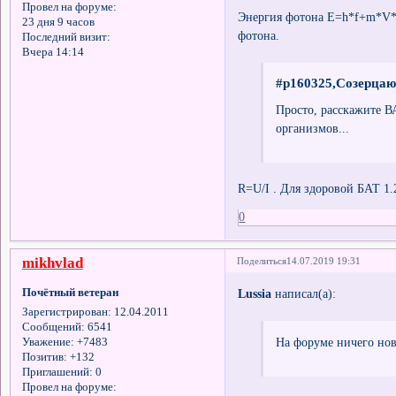
Провел на форуме:
Энергия фотона E=h*f+m*V**2
23 дня 9 часов
фотона.
Последний визит:
Вчера 14:14
#p160325,Созерцаю
Просто, расскажите В
организмов...
R=U/I . Для здоровой БАТ 1
0
mikhvlad
Поделиться
14.07.2019 19:31
Почётный ветеран
Lussia
написал(а):
Зарегистрирован
: 12.04.2011
Сообщений:
6541
На форуме ничего ново
Уважение:
+7483
Позитив:
+132
Приглашений:
0
Провел на форуме: