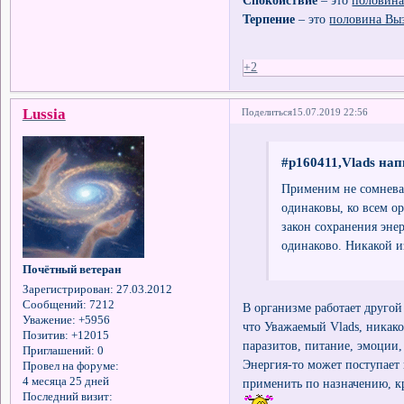
Спокойствие
– это
половина
Терпение
– это
половина Вы
+2
Lussia
Поделиться
15.07.2019 22:56
#p160411,Vlads нап
Применим не сомневай
одинаковы, ко всем о
закон сохранения эне
одинаково. Никакой и
Почётный ветеран
Зарегистрирован
: 27.03.2012
Сообщений:
7212
В организме работает другой
Уважение:
+5956
что Уважаемый Vlads, никако
Позитив:
+12015
паразитов, питание, эмоции, 
Приглашений:
0
Энергия-то может поступает 
Провел на форуме:
4 месяца 25 дней
применить по назначению, кр
Последний визит: