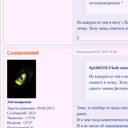
полупроводниках ?
На каждую из тем я могу с 
личку. Хочу лишь отметить в
0
Созерцающий
Поделиться
14.07.2019 18:28
#p160319,Vlads нап
На каждую из тем я м
пишите в личку. Хочу
одного закона физики
Заблокирован
Тема, то вообще то была сов
Зарегистрирован
: 19.04.2013
Сообщений:
2021
ранее.
Уважение:
+1370
И в чем тогда компетентност
Позитив:
+2727
И я не писал об опровержен
Приглашений:
0