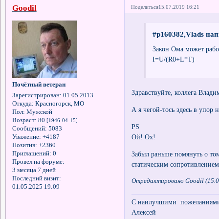
Goodil
Поделиться
15.07.2019 16:21
#p160382,Vlads нап
Закон Ома может рабо
I=U/(R0+L*T)
Почётный ветеран
Здравствуйте, коллега Влади
Зарегистрирован
: 01.05.2013
Откуда:
Красногорск, МО
А я чегой-тось здесь в упор 
Пол:
Мужской
Возраст:
80
[1946-04-15]
PS
Сообщений:
5083
Ой! Ох!
Уважение:
+4187
Позитив:
+2360
Приглашений:
0
Забыл раньше помянуть о то
Провел на форуме:
статическим сопротивлением.
3 месяца 7 дней
Последний визит:
Отредактировано Goodil (15.0
01.05.2025 19:09
С наилучшими пожеланиями 
Алексей