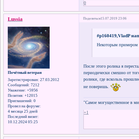
0
Lussia
Поделиться
15.07.2019 23:06
#p160419,VladP нап
Некоторым примером 
После этого ролика я перес
периодически смешно от того
Почётный ветеран
ролики, где вскользь прошли
Зарегистрирован
: 27.03.2012
Сообщений:
7212
не поверишь.
Уважение:
+5956
Позитив:
+12015
Приглашений:
0
"Самое могущественное в мир
Провел на форуме:
4 месяца 25 дней
+1
Последний визит:
10.12.2024 05:25