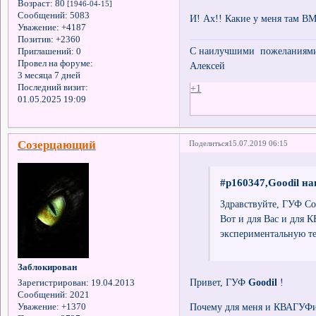
Возраст:
80
[1946-04-15]
Сообщений:
5083
И! Ах!! Какие у меня там В
Уважение:
+4187
Позитив:
+2360
С наилучшими пожеланиями 
Приглашений:
0
Провел на форуме:
Алексей
3 месяца 7 дней
Последний визит:
+1
01.05.2025 19:09
Созерцающий
Поделиться
15.07.2019 06:15
#p160347,Goodil на
Здравствуйте, ГУФ С
Вот и для Вас и для 
экспериментальную т
Заблокирован
Привет, ГУФ
Goodil
!
Зарегистрирован
: 19.04.2013
Сообщений:
2021
Почему для меня и КВАГУФ
Уважение:
+1370