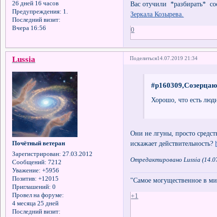
Вас отучили *разбирать* со
26 дней 16 часов
Предупреждения:
1.
Зеркала Козырева.
Последний визит:
Вчера 16:56
0
Lussia
Поделиться
14.07.2019 21:34
#p160309,Созерцаю
Хорошо, что есть лю
Они не лгуны, просто средс
искажает действительность?
Почётный ветеран
Зарегистрирован
: 27.03.2012
Отредактировано Lussia (14.0
Сообщений:
7212
Уважение:
+5956
Позитив:
+12015
"Самое могущественное в мир
Приглашений:
0
Провел на форуме:
+1
4 месяца 25 дней
Последний визит: