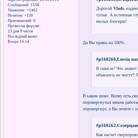
Сообщений:
1558
Дорогой
Vlads
, надею
Уважение:
+1462
тупые. А истинные гл
Позитив:
+126
Приглашений:
0
милых блогерш!
Провел на форуме:
23 дня 9 часов
Последний визит:
Вчера 14:14
Да Вы правы на 100%.
#p160266,Lussia на
В смысле? Что значит
объяснить не могут? Л
В каком шоке. Всему есть с
опровергнутых никем работае
опровергнул, а Вы лечите с 
#p160262,Созерцаю
Как насчет сверхпров