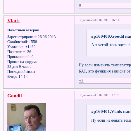
0
Vlads
Поделиться
15.07.2019 16:31
Почётный ветеран
#p160400,Goodil на
Зарегистрирован
: 26.06.2013
Сообщений:
1558
А я чегой-тось здесь 
Уважение:
+1462
Позитив:
+126
Приглашений:
0
Провел на форуме:
Ну если изменять температур
23 дня 9 часов
БАТ, это функция зависит о
Последний визит:
Вчера 14:14
+2
Goodil
Поделиться
15.07.2019 17:09
#p160401,Vlads нап
Ну если изменять темп