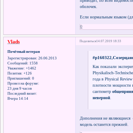
приводит, по всей видимост
оболочек.
Если нормальным языком (для 
0
Vlads
Поделиться
14.07.2019 18:33
Почётный ветеран
#p160322,Созерцаю
Зарегистрирован
: 26.06.2013
Сообщений:
1558
Как показали экспери
Уважение:
+1462
Physikalisch-Technisc
Позитив:
+126
Приглашений:
0
года в Physical Revie
Провел на форуме:
плотности мощности н
23 дня 9 часов
сантиметр
общеприня
Последний визит:
неверной
.
Вчера 14:14
Дополнения не являющиеся ос
модель останется прежней.