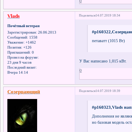
0
Vlads
Поделиться
14.07.2019 18:34
Почётный ветеран
#p160322,Созерцаю
Зарегистрирован
: 26.06.2013
Сообщений:
1558
петаватт (1015 Вт)
Уважение:
+1462
Позитив:
+126
Приглашений:
0
Провел на форуме:
У Вас написано 1,015 кВт.
23 дня 9 часов
Последний визит:
0
Вчера 14:14
Созерцающий
Поделиться
14.07.2019 18:39
#p160323,Vlads нап
Дополнения не являющ
но базовая модель ост