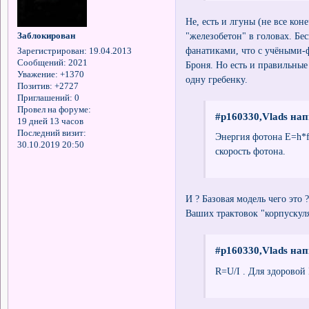
Не, есть и лгуны (не все ко
"железобетон" в головах. Бе
Заблокирован
фанатиками, что с учёными-
Зарегистрирован
: 19.04.2013
Сообщений:
2021
Броня. Но есть и правильные
Уважение:
+1370
одну гребенку.
Позитив:
+2727
Приглашений:
0
Провел на форуме:
#p160330,Vlads нап
19 дней 13 часов
Последний визит:
Энергия фотона E=h*f
30.10.2019 20:50
скорость фотона.
И ? Базовая модель чего это
Ваших трактовок "корпускул
#p160330,Vlads нап
R=U/I . Для здоровой