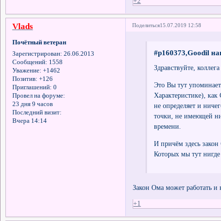
+2
Vlads
Поделиться
15.07.2019 12:58
Почётный ветеран
#p160373,Goodil на
Зарегистрирован
: 26.06.2013
Сообщений:
1558
Здравствуйте, коллег
Уважение:
+1462
Позитив:
+126
Это Вы тут упоминае
Приглашений:
0
Характеристике), к
Провел на форуме:
23 дня 9 часов
не определяет и ниче
Последний визит:
точки, не имеющей ни
Вчера 14:14
времени.
И причём здесь закон
Которых мы тут нигде
Закон Ома может работать и
+1