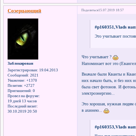
Созерцающий
Поделиться
15.07.2019 18:57
#p160351,Vlads нап
Это учитывает постоя
Что учитывает ?
Напоминает вот это (Евангел
Заблокирован
Зарегистрирован
: 19.04.2013
Вначале были Кванты и Кван
Сообщений:
2021
них начало быть, и без них н
Уважение:
+1370
Позитив:
+2727
была свет фотонов. И фотоны 
Приглашений:
0
электроэнергию...
Провел на форуме:
19 дней 13 часов
Это хорошая, нужная людям 
Последний визит:
в ахинею...
30.10.2019 20:50
#p160353,Vlads нап
Чего тут непонятного