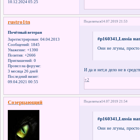
10.12.2024 05:25
rustro1tn
Поделиться
14.07.2019 21:53
Почётный ветеран
#p160341,Lussia на
Зарегистрирован
: 04.04.2013
Сообщений:
1845
Они не лгуны, просто
Уважение:
+1390
Позитив:
+2666
Приглашений:
0
Провел на форуме:
И да и нет,и дело не в средст
3 месяца 26 дней
Последний визит:
+2
09.04.2021 00:55
Созерцающий
Поделиться
14.07.2019 21:54
#p160341,Lussia на
Они не лгуны, просто