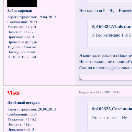
Это как то всё... Ну... Ниоче
Заблокирован
Зарегистрирован
: 19.04.2013
Сообщений:
2021
#p160324,Vlads нап
Уважение:
+1370
Позитив:
+2727
У Вас написано 1,015 
Приглашений:
0
Провел на форуме:
19 дней 13 часов
Последний визит:
Я копипастировал из Википед
30.10.2019 20:50
Но эт неважно, не придирайт
Ома на практике для живых 
0
Vlads
Поделиться
14.07.2019 19:16
Почётный ветеран
#p160325,Созерцаю
Зарегистрирован
: 26.06.2013
Сообщений:
1558
Это как то всё... Ну..
Уважение:
+1462
Позитив:
+126
Приглашений:
0