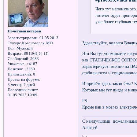
Чего тут непонятного
потечет будет пропор
уже более глубокая те
Почётный ветеран
Зарегистрирован
: 01.05.2013
Здравствуйте, коллега Влади
Откуда:
Красногорск, МО
Пол:
Мужской
Это Вы тут упоминаете таку
Возраст:
80
[1946-04-15]
Сообщений:
5083
как СТАТИЧЕСКОЕ СОПРОТИВ
Уважение:
+4187
характеризует именно на ВА
Позитив:
+2360
стабильности и стационарнос
Приглашений:
0
Провел на форуме:
И причём здесь закон Ома? 
3 месяца 7 дней
Которых мы тут нигде и нико
Последний визит:
01.05.2025 19:09
PS
Кроме как в мозгах электрич
С наилучшими пожеланиями 
Алексей