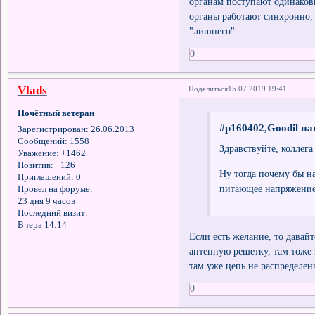
органам поступают одинаковы
органы работают синхронно, 
"лишнего".
0
Vlads
Поделиться
15.07.2019 19:41
Почётный ветеран
#p160402,Goodil на
Зарегистрирован
: 26.06.2013
Сообщений:
1558
Здравствуйте, коллег
Уважение:
+1462
Позитив:
+126
Ну тогда почему бы н
Приглашений:
0
питающее напряжение 
Провел на форуме:
23 дня 9 часов
Последний визит:
Вчера 14:14
Если есть желание, то давай
антенную решетку, там тоже 
там уже цепь не распределе
0