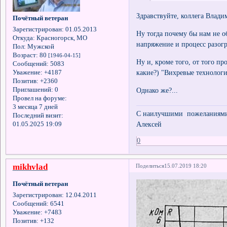
Здравствуйте, коллега Влади
Почётный ветеран
Зарегистрирован
: 01.05.2013
Ну тогда почему бы нам не 
Откуда:
Красногорск, МО
напряжение и процесс разог
Пол:
Мужской
Возраст:
80
[1946-04-15]
Ну и, кроме того, от того пр
Сообщений:
5083
какие?) "Вихревые технолог
Уважение:
+4187
Позитив:
+2360
Приглашений:
0
Однако же?...
Провел на форуме:
3 месяца 7 дней
С наилучшими пожеланиями 
Последний визит:
Алексей
01.05.2025 19:09
0
mikhvlad
Поделиться
15.07.2019 18:20
Почётный ветеран
Зарегистрирован
: 12.04.2011
Сообщений:
6541
Уважение:
+7483
Позитив:
+132